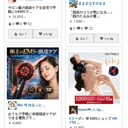
きままなすがまま
サロン級の頭皮ケアを自宅で手
軽に✨EMSで
...
「頭皮のコリが気になる…」
「顔のたるみが最
...
￥
14,850～
￥
7,880～
0
0
52
0
0
22
コレ
いいね
コレ
いいね
Miu 🫧 ゆるっと自分磨き。
kinori❤︎いいねご購入感謝です💝
おうちで手軽に本格頭皮ケアが
できる電気ブラ
...
#クーポン
🌸 EMSショップ
#M
YTR
...
￥
4,999
￥
15,950