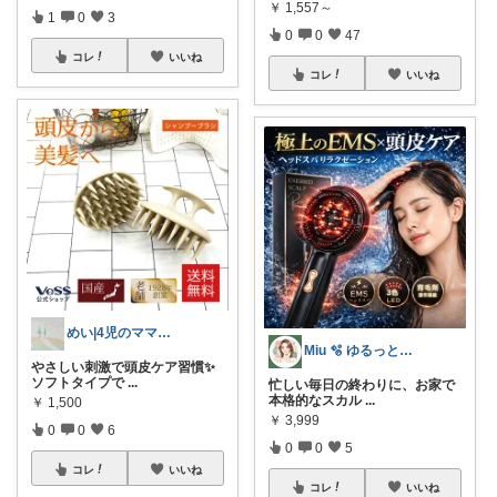
￥
1,557～
1
0
3
0
0
47
コレ
いいね
コレ
いいね
めい|4児のママおすすめ
Miu 🫧 ゆるっと自分磨き。
やさしい刺激で頭皮ケア習慣✨
ソフトタイプで
...
忙しい毎日の終わりに、お家で
本格的なスカル
...
￥
1,500
￥
3,999
0
0
6
0
0
5
コレ
いいね
コレ
いいね