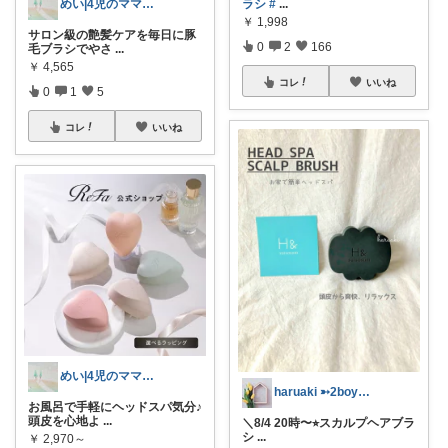
ラシ
#
...
めい|4児のママおすすめ
￥
1,998
サロン級の艶髪ケアを毎日に豚
0
2
166
毛ブラシでやさ
...
￥
4,565
コレ
いいね
0
1
5
コレ
いいね
めい|4児のママおすすめ
haruaki ➳2boys𖠿mom
お風呂で手軽にヘッドスパ気分♪
頭皮を心地よ
...
＼8/4 20時〜⭐︎スカルプヘアブラ
シ
...
￥
2,970～