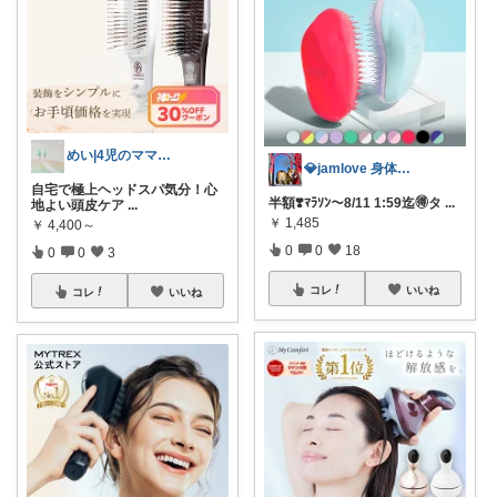
めい|4児のママおすすめ
💎jamlove 身体に優しく
自宅で極上ヘッドスパ気分！心
半額❣️ﾏﾗｿﾝ〜8/11 1:59迄🉐タ
...
地よい頭皮ケア
...
￥
1,485
￥
4,400～
0
0
18
0
0
3
コレ
いいね
コレ
いいね