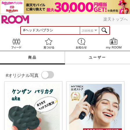
ROOM
楽天トップへ
詳細検索
Feed
見つける
お知らせ
商品
ユーザー
#オリジナル写真