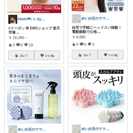
めい|4児のママおすすめ
kinori❤︎いいねご購入感謝です💝
自宅で手軽にヘッドスパ体験！
#クーポン
🌸 EMSショップ 楽天
電動振動で心地
...
市場
...
￥
6,980
￥
16,280～
0
0
3
0
0
19
コレ
いいね
コレ
いいね
めい|4児のママおすすめ
めい|4児のママおすすめ