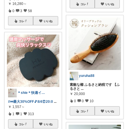
￥
16,280～
コレ
いいね
0
3
58
コレ
いいね
yuruha88
素敵な櫛 ふるさと納税です 【ふ
るさと
...
＊shie＊快適インテリア＆雑貨グッズ
￥
20,000
0
0
10
#⏭️最大30%OFF🎵8/4⏰️20:0
...
￥
1,557～
コレ
いいね
1
1
313
コレ
いいね