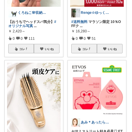
くろねこ🌸収納＆キッチン整理
Renge☆ゆっくりです
【おうちでヘッドスパ気分】
#
#送料無料
マラソン限定 10％O
オリジナル写真
...
FFク
...
￥
2,420～
￥
16,280～
0
0
111
0
0
51
コレ
いいね
コレ
いいね
あみ＊あったら便利がたくさん🛒‼️✨
セサミストリート好き必見♡ ET