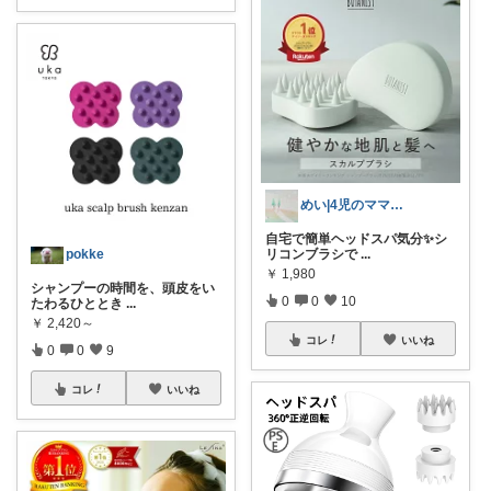
めい|4児のママおすすめ
自宅で簡単ヘッドスパ気分✨シ
リコンブラシで
...
pokke
￥
1,980
シャンプーの時間を、頭皮をい
0
0
10
たわるひととき
...
￥
2,420～
コレ
いいね
0
0
9
コレ
いいね