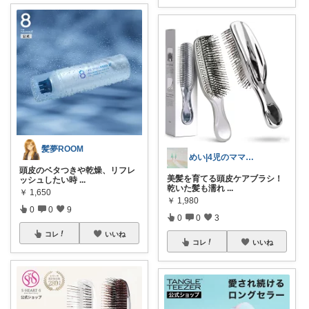
髪夢ROOM
めい|4児のママおすすめ
頭皮のベタつきや乾燥、リフレ
美髪を育てる頭皮ケアブラシ！
ッシュしたい時
...
乾いた髪も濡れ
...
￥
1,650
￥
1,980
0
0
9
0
0
3
コレ
いいね
コレ
いいね