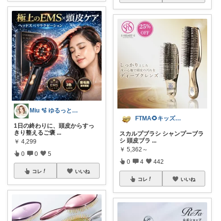
Miu 🫧 ゆるっと自分磨き。
FTMA🌻キッズ⭐コスメ⭐フード
1日の終わりに、頭皮からすっ
きり整えるご褒
...
スカルプブラシ シャンプーブラ
シ 頭皮ブラ
...
￥
4,299
￥
5,362～
0
0
5
0
4
442
コレ
いいね
コレ
いいね