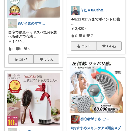
うた☻𝟴/𝟲𝘁𝗵𝘅ᜊ⍤⃝ᜊ
🔥8/11 01:59までポイント10倍
...
めい|4児のママおすすめ
￥
2,420～
自宅で簡単ヘッドスパ気分✨選
0
0
7
べる硬さで心地
...
￥
1,980～
コレ
いいね
0
0
9
コレ
いいね
初心者🔰まさ ご購入感謝です✨
#おすすめスキンケア
#頭皮
#ブ