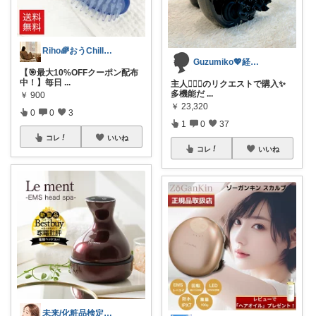
Riho🌈おうChill★グッズ
Guzumiko💖経由購入感謝💖
【🎯最大10%OFFクーポン配布
中！】毎日
...
主人💁🏻‍♂️のリクエストで購入✨
多機能だ
...
￥
900
￥
23,320
0
0
3
1
0
37
コレ
いいね
コレ
いいね
未来/化粧品検定１級💄40代〜美容