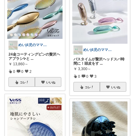
めい|4児のママおすすめ
めい|4児のママおすすめ
24金コーティングピンの贅沢ヘ
アブラシ✨と
...
バスタイムが贅沢ヘッドスパ時
間に！頭皮をす
...
￥
13,860～
￥
3,300～
0
0
2
0
0
3
コレ
いいね
コレ
いいね