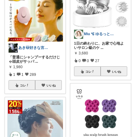
Miu 🫧 ゆるっと自分磨き。
1日の終わりに、お家で心地よ
いサロン級のケ
...
あき🐱好きな言葉は『簡単』『おいしい』
￥
3,680
「普通にシャンプーするだけじ
0
0
27
ゃ頭皮がサッパ
...
￥
1,980
コレ
いいね
1
1
289
コレ
いいね