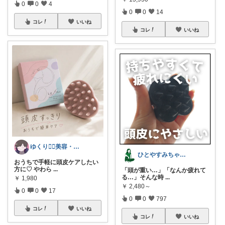
0
0
4
0
0
14
コレ
いいね
コレ
いいね
ゆくり🐕‍🦺美容・便利雑貨🤍
ひとやすみちゃん＊シンプルひとり暮らし
おうちで手軽に頭皮ケアしたい
方に♡ やわら
...
「頭が重い…」「なんか疲れて
る…」そんな時
...
￥
1,980
￥
2,480～
0
0
17
0
0
797
コレ
いいね
コレ
いいね