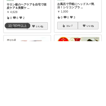
お風呂で手軽にヘッドスパ気
サロン級のヘアケアを自宅で頭
分！シリコンブラ
...
皮ケア＆美髪ケ
...
￥
1,000
￥
4,628
0
0
3
0
0
2
10,000
件
以上
コレ
いいね
コレ
いいね
めい|4児のママおすすめ
はやちゃん♡🛒✨感謝です💖🙏✨
自宅で本格ヘッドスパ気分を楽
#ポイント10倍★
マッサージ&
しめる！シャン
...
リラックス
...
￥
1,980
￥
29,700～
0
0
3
0
0
97