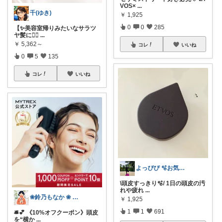
VOS×
...
千(ゆき)
￥
1,925
0
0
285
【✨美容室帰りみたいなサラツ
ヤ髪に💆‍♀️
...
￥
5,362～
コレ
いいね
0
5
135
コレ
いいね
よっぴぴ 🫧お気に入りに囲まれた暮らし
\頭皮すっきり🫧/ 1日の頭皮の汚
れや疲れ
...
❀鈴乃もなか ❀ 穏やかさを大切に
￥
1,925
1
1
691
🛎️💕 《10%オフクーポン》頭皮
を“横か
...