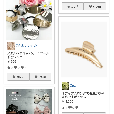
コレ
いいね
♡かわいいもの集め♡
メタルヘアゴム⭐️✨。゜ ゴール
ドとシルバ
...
￥
902
0
0
3
コレ
いいね
Opal
ミディアムロングで毛量がやや
多めですがアッ
...
￥
4,290
1
0
1