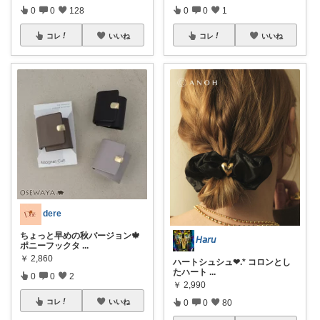
0
0
128
0
0
1
コレ
いいね
コレ
いいね
dere
ちょっと早めの秋バージョン🍁
𝘏𝘢𝘳𝘶
ポニーフックタ
...
￥
2,860
ハートシュシュ❤︎.* コロンとし
たハート
...
0
0
2
￥
2,990
0
0
80
コレ
いいね