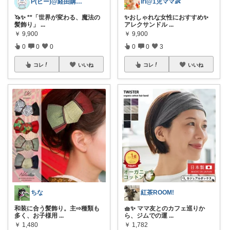
P(ピー)@経由購入します！
iri@1児ママ👶
🦄✨ **「世界が変わる、魔法の
✨おしゃれな女性におすすめ✨
髪飾り」
...
アレクサンドル
...
￥
9,900
￥
9,900
0
0
0
0
0
3
コレ
いいね
コレ
いいね
ちな
紅茶ROOM!
和装に合う髪飾り。主⇨種類も
🧺✨ ママ友とのカフェ巡りか
多く、お子様用
...
ら、ジムでの運
...
￥
1,480
￥
1,782