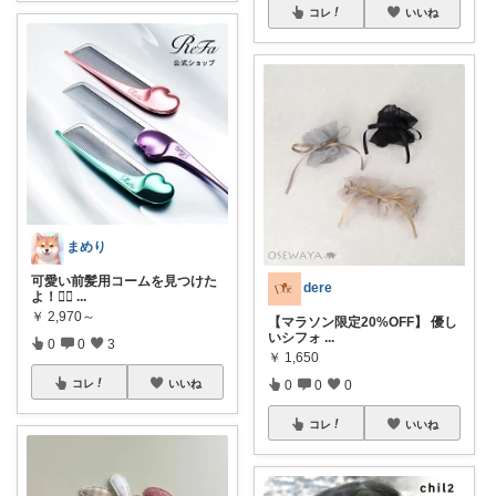
コレ
いいね
まめり
可愛い前髪用コームを見つけた
dere
よ！💇‍♀️
...
￥
2,970～
【マラソン限定20%OFF】 優し
いシフォ
...
0
0
3
￥
1,650
0
0
0
コレ
いいね
コレ
いいね