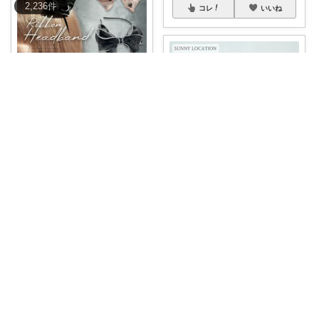
2,236
件
コレ
いいね
えりな 🎀ありがとうございます🎀🙇
シフォンリボンカチューシャ
🎀
#送料無料
...
￥
1,280
0
0
69
コレ
いいね
noji
リネン100％の国産生地▫️重なり
を広げる
...
￥
2,860
0
0
0
コレ
いいね