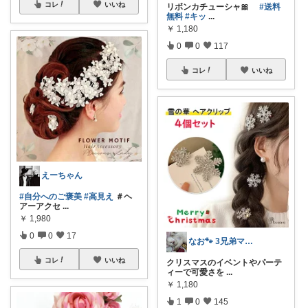
コレ
いいね
リボンカチューシャ🎀
#送料
無料
#キッ
...
￥
1,180
0
0
117
コレ
いいね
えーちゃん
#自分へのご褒美
#高見え
＃ヘ
アーアクセ
...
￥
1,980
0
0
17
なお🐾 3兄弟ママ🐈‍⬛🐈
コレ
いいね
クリスマスのイベントやパーテ
ィーで可愛さを
...
￥
1,180
1
0
145