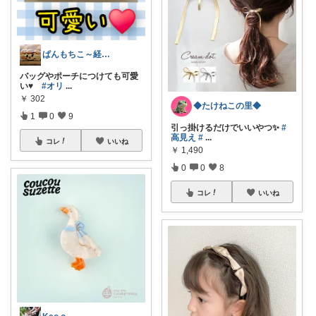
ぱんもちこ～経由購入ありがとうございます
バッグやポーチにつけても可愛
い♥️
#オリ
...
￥
302
◆たけねこの里◆
1
0
9
引っ掛けるだけでいいやつ✨
#
高見え
#
...
コレ
いいね
￥
1,490
0
0
8
コレ
いいね