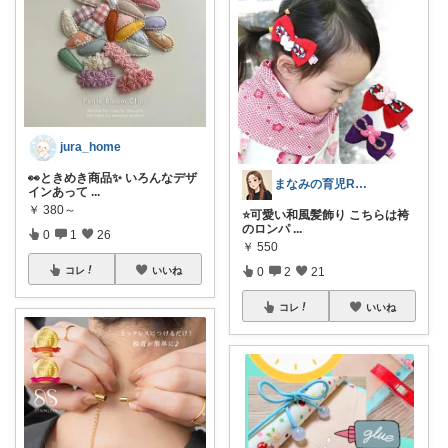
jura_home
👀ときめき商品✨ いろんなデザ
まなみの育児ROOM
インあって
...
￥
380～
⭐️可愛い和風髪飾り こちらは袴
のロンパ
...
0
1
26
￥
550
0
2
21
コレ
いいね
コレ
いいね