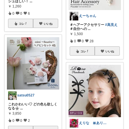
シュほしい！
...
￥
1,260
0
0
6
えーちゃん
コレ
いいね
＃ヘアーアクセサリー
#高見え
＃自分への
...
￥
1,500
0
0
28
コレ
いいね
satsu0527
これかわいい♡ どの色も欲しく
なる𓇼
...
￥
3,850
0
0
2
えりな 🎀ありがとうございます🎀🙇