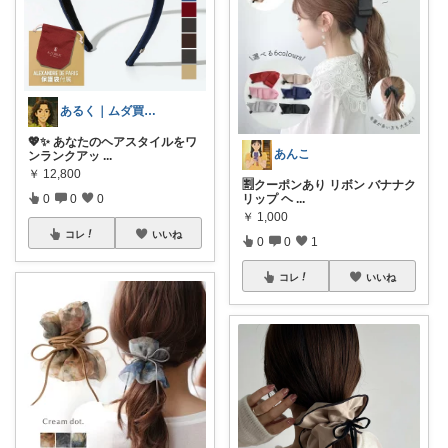
あるく｜ムダ買い減らす人
💖✨ あなたのヘアスタイルをワ
あんこ
ンランクアッ
...
￥
12,800
🈹クーポンあり リボン バナナク
0
0
0
リップ ヘ
...
￥
1,000
コレ
いいね
0
0
1
コレ
いいね