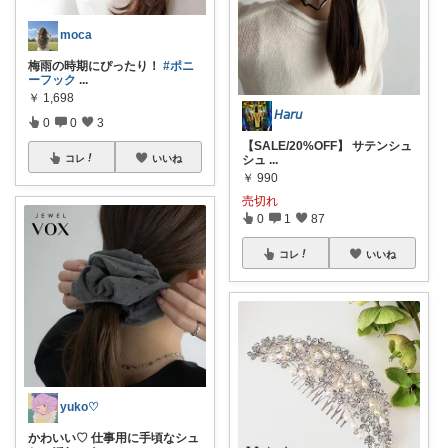
moca
梅雨の時期にぴったり！
#ポニ
ーフック
...
￥
1,698
𝘏𝘢𝘳𝘶
0
0
3
【SALE/20%OFF】 サテンシュ
シュ
...
コレ
いいね
￥
990
売切れ
0
1
87
コレ
いいね
yuko♡
かわいい♡ 仕事用に手頃なシュ