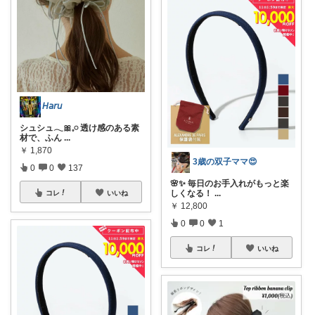
𝘏𝘢𝘳𝘶
シュシュ𓂃🎀𓈒𓏸 透け感のある素
材で、ふん
...
￥
1,870
3歳の双子ママ😍
0
0
137
🌸✨ 毎日のお手入れがもっと楽
しくなる！
...
コレ
いいね
￥
12,800
0
0
1
コレ
いいね