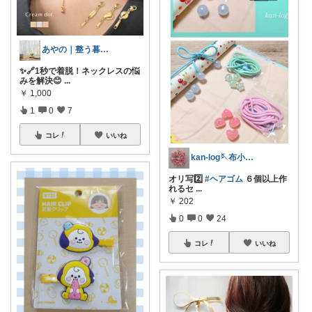
あやの｜整う暮らしROOM
✨🔗1秒で着脱！ネックレスの悩
みを解決😊
...
￥
1,000
1
0
7
コレ
いいね
kan-log🪡布小物アレコレつくる
オリ写2️⃣
#ヘアゴム
６個以上作
れるセ
...
￥
202
0
0
24
コレ
いいね