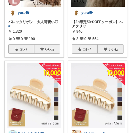
yura🐘
yura🐘
バレッタリボン 大人可愛い♡
【2h限定50％OFFクーポン】ヘ
#
...
アクリッ
...
￥
1,320
￥
940
0
0
190
3
0
554
コレ
いいね
コレ
いいね