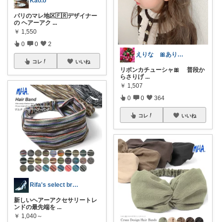
Kao.o
パリのマレ地区🇫🇷デザイナー
の ヘアーアク
...
￥
1,550
0
0
2
えりな 🎀ありがとうございます🎀🙇
コレ
いいね
リボンカチューシャ🎀 普段か
らさりげ
...
￥
1,507
0
0
364
コレ
いいね
Rifa's select branch
新しいヘアーアクセサリートレ
ンドの最先端を
...
￥
1,040～