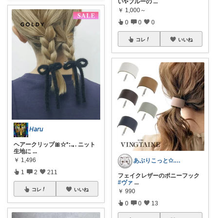
い✨ブルーの
...
￥
1,000～
0
0
0
コレ
いいね
𝘏𝘢𝘳𝘶
ヘアークリップ🎀☆*:.｡. ニット
生地に
...
￥
1,496
あぷりこっと✩.*˚100%ROOM経由
1
2
211
フェイクレザーのポニーフック
#ヴァ
...
コレ
いいね
￥
990
0
0
13