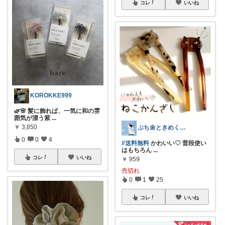
コレ
いいね
KOROKKE999
🌿🌸 髪に飾れば、一気に和の雰
囲気が漂う紫
...
￥
3,850
ぷち🌼ときめくモノと暮らす🌼
0
0
4
#送料無料
かわいい♡ 普段使い
はもちろん
...
コレ
いいね
￥
959
売切れ
0
1
25
コレ
いいね