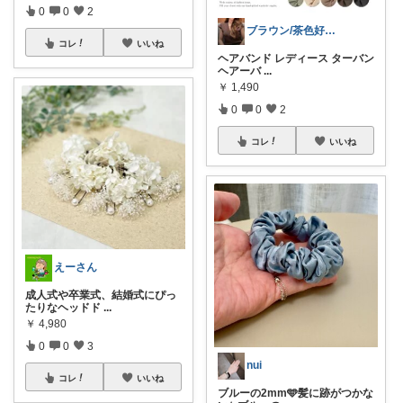
0
0
2
ブラウン/茶色好き🤎ノブたん
コレ
いいね
ヘアバンド レディース ターバン
ヘアーバ
...
￥
1,490
0
0
2
コレ
いいね
えーさん
成人式や卒業式、結婚式にぴっ
たりなヘッドド
...
￥
4,980
0
0
3
nui
コレ
いいね
ブルーの2mm🩵髪に跡がつかな