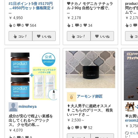
#1日ポイント5倍
#5170円
💙ナカノ モデニカ ナチュラ
prod
→4950円セット価格限定
#
ル J 90g 自然なツヤ感で、
問わず
...
...
ムで
...
￥
4,950
￥
2,178
￥
2,17
0
0
564
1
0
34
0
コレ
いいね
コレ
いいね
コ
アーモンド師匠
👨大人男子に超絶オススメ
miinoheya
👨 こちらのグリース、 程良
いハードさ
...
成分が安心で程よい束感を
🌟お買
￥
2,530～
出してくれるヘアワック
eroom
ス。 クセ毛の私
...
￥
3,75
0
9
52
￥
4,070
せん
レ！
0
0
9