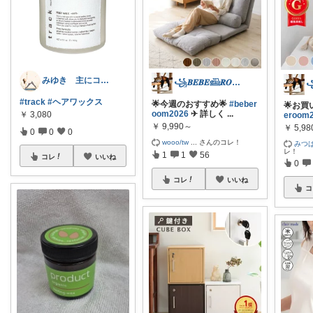
みゆき 主にコスメ、日用品🍀
꧁𝑩𝑬𝑩𝑬𓊝𝑹𝑶𝑶𝑴꧂
#track
#ヘアワックス
🌟今週のおすすめ🌟
#beber
🌟お買
oom2026
✈︎ 詳しく
...
￥
3,080
eroom
￥
9,990～
￥
5,9
0
0
0
wooo/tw
...
さんのコレ！
みつ
レ！
1
1
56
コレ
いいね
0
コレ
いいね
コ