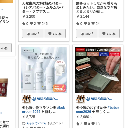
天然由来の3種類のバター
髪をセットしながら香りも
（シアバター・ムルムルバ
楽しみたい…自然なツヤ感
wz1212｜美容好きROOM🫧
ター・クプアス
...
とまとまりが続
...
￥
2,200
￥
2,144
近使っ
イリン
0
2
246
0
0
24
コレ
いいね
コレ
いいね
いいね
꧁𝑩𝑬𝑩𝑬𓊝𝑹𝑶𝑶𝑴꧂
꧁𝑩𝑬𝑩𝑬𓊝𝑹𝑶𝑶𝑴꧂
🌟お買い物マラソン🌟
#beb
🌟今週のおすすめ🌟
#beber
eroom2026
✈︎ 詳し
...
oom2026
✈︎ 詳しく
...
じゅにまる@30代のひとり暮らし生活
￥
8,725
￥
2,980～
にセッ
★子育てパパ★
さんのコレ！
2
0
13
が崩れ