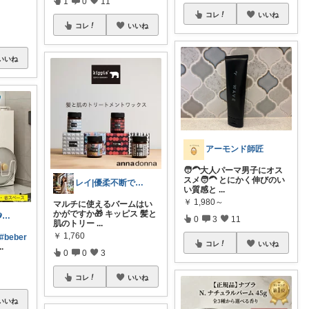
1
0
11
コレ
いいね
コレ
いいね
いいね
アーモンド師匠
🧑‍🦱大人パーマ男子にオス
スメ🧑‍🦱 とにかく伸びのい
レイ|優柔不断で選べない🥲
い質感と
...
￥
1,980～
マルチに使えるバームはい
かがですか🎁 キッピス 髪と
꧁𝑩𝑬𝑩𝑬𓊝𝑹𝑶𝑶𝑴꧂
0
3
11
肌のトリー
...
￥
1,760
#beber
コレ
いいね
..
0
0
3
コレ
いいね
いいね