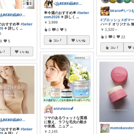
꧁𝑩𝑬𝑩𝑬𓊝𝑹𝑶𝑶𝑴꧂
🌟今週のおすすめ🌟
#beber
꧁𝑩𝑬𝑩𝑬𓊝𝑹𝑶𝑶𝑴꧂
oom2026
✈︎ 詳しく
...
#ブロッシュ
#ポマ
￥
3,999
のおすすめ🌟
#beber
ハード オリジナル 
26
✈︎ 詳しく
...
￥
1,320～
0
0
5
0
0
0
22
コレ
いいね
0
5
コレ
レ
いいね
anzunasu🍆
ツヤのあるウェットな質感
꧁𝑩𝑬𝑩𝑬𓊝𝑹𝑶𝑶𝑴꧂
に整え、ラフな毛先の動き
や束感、ニュア
...
momokasuter
のおすすめ🌟
#beber
￥
2,145
26
✈︎ 詳しく
...