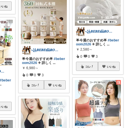
いいね
꧁𝑩𝑬𝑩𝑬𓊝𝑹𝑶𝑶𝑴꧂
🌟今週のおすすめ🌟
#beber
oom2026
✈︎ 詳しく
...
￥
2,580～
꧁𝑩𝑬𝑩𝑬𓊝𝑹𝑶𝑶𝑴꧂
0
0
3
🌟今週のおすすめ🌟
#beber
oom2026
✈︎ 詳しく
...
コレ
いいね
￥
6,980～
꧁𝑩𝑬𝑩𝑬𓊝𝑹𝑶𝑶𝑴꧂
0
0
3
#beber
..
コレ
いいね
いいね