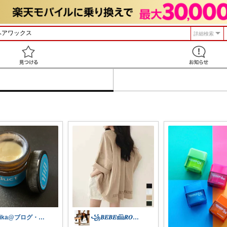
詳細検索
見つける
Nika@ブログ・自重トレ大好きマン
꧁𝑩𝑬𝑩𝑬𓊝𝑹𝑶𝑶𝑴꧂