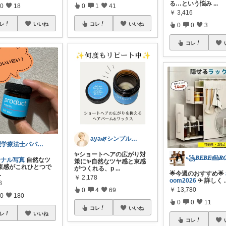
る…という悩み
...
0
18
0
1
41
￥
3,416
レ
いいね
コレ
いいね
0
0
3
コレ
aya🌿シンプル好きアラサー
理学療法士パパの快適暮らし 👨
✨ショートヘアの広がり対
ジナル写真
自然なツ
策に✨自然なツヤ感と束感
束感がこれひとつで
がつくれる、p
...
🌟今週のおすすめ🌟
.
￥
2,178
oom2026
✈︎ 詳しく
.
8
￥
13,780
0
4
69
0
180
0
0
11
コレ
いいね
レ
いいね
コレ