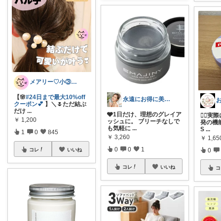
メアリー♡小③女の子のママ•᎑•ꕤ
【🌸
#24日まで最大10%off
永遠にお得に美しく
クーポン💕
】＼🌷ただ結ぶ
だけ
...
🩶1日だけ、理想のグレイア
💇‍♂
￥
1,200
ッシュに。 ブリーチなしで
発の機能
も気軽に
...
S
...
1
0
845
￥
3,260
￥
1,65
0
0
1
コレ
いいね
0
コレ
いいね
コ