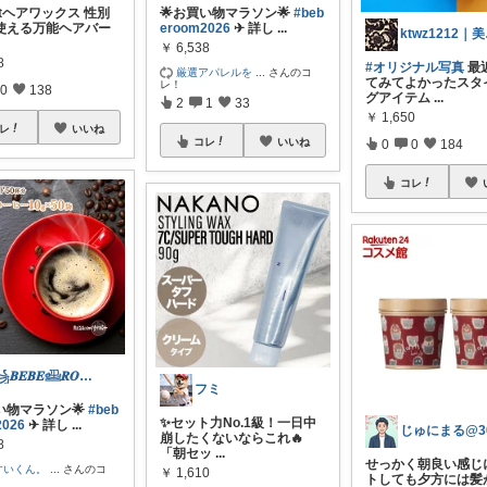
uctヘアワックス 性別
🌟お買い物マラソン🌟
#beb
使える万能ヘアバー
eroom2026
✈︎ 詳し
...
kt
￥
6,538
8
#オリジナル写真
最
厳選アパレルを
...
さんのコ
てみてよかったスタ
レ！
0
138
グアイテム
...
2
1
33
￥
1,650
レ
いいね
コレ
いいね
0
0
184
コレ
꧁𝑩𝑬𝑩𝑬𓊝𝑹𝑶𝑶𝑴꧂
フミ
い物マラソン🌟
#beb
✨セット力No.1級！一日中
2026
✈︎ 詳し
...
崩したくないならこれ🔥
8
「朝セッ
...
せっかく朝良い感じ
すいくん。
...
さんのコ
￥
1,610
トしても夕方には髪