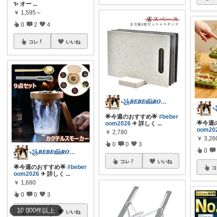
✨ オー
...
￥
1,595～
0
2
4
コレ
いいね
꧁𝑩𝑬𝑩𝑬𓊝𝑹𝑶𝑶𝑴꧂
🌟今週のおすすめ🌟
#beber
🌟今週
oom2026
✈︎ 詳しく
...
oom20
￥
2,780
￥
3,2
0
0
3
0
꧁𝑩𝑬𝑩𝑬𓊝𝑹𝑶𝑶𝑴꧂
コレ
いいね
🌟今週のおすすめ🌟
#beber
コ
oom2026
✈︎ 詳しく
...
￥
1,680
0
0
3
10,000
件
以上
コレ
いいね