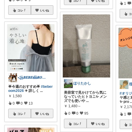
コレ
いいね
1
コレ
いいね
コ
꧁𝑩𝑬𝑩𝑬𓊝𝑹𝑶𝑶𝑴꧂
ほりたかし
🌟今週のおすすめ🌟
#beber
oom2026
✈︎ 詳しく
...
美容室で見かけてから気に
#オリ
￥
1,580
なっていたヒトヨニ✨ メン
ヤ感と
ズでも使いや
...
✨ pro
..
0
0
13
￥
1,480～
￥
2,17
0
0
95
コレ
いいね
1
コレ
いいね
コ