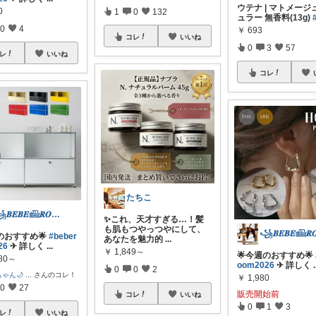
ウテナ | マトメージ
0
1
0
132
ュラー 無香料(13g)
0
4
￥
693
コレ
いいね
0
3
57
レ
いいね
コレ
たちこ
꧁𝑩𝑬𝑩𝑬𓊝𝑹𝑶𝑶𝑴꧂
✨これ、天才すぎる…！髪
も肌もつやっつやにして、
のおすすめ🌟
#beber
あなたを魅力的
...
26
✈︎ 詳しく
...
￥
1,849～
🌟今週のおすすめ🌟
980～
oom2026
✈︎ 詳しく
.
0
0
2
ゃん🌙
...
さんのコレ！
￥
1,980
0
27
販売開始前
コレ
いいね
0
1
3
レ
いいね