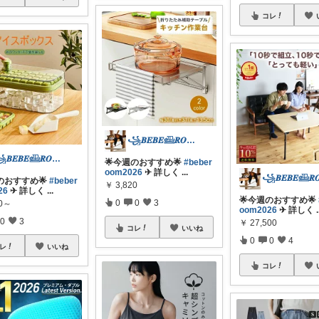
コレ
꧁𝑩𝑬𝑩𝑬𓊝𝑹𝑶𝑶𝑴꧂
꧁𝑩𝑬𝑩𝑬𓊝𝑹𝑶𝑶𝑴꧂
🌟今週のおすすめ🌟
#beber
oom2026
✈︎ 詳しく
...
のおすすめ🌟
#beber
￥
3,820
26
✈︎ 詳しく
...
🌟今週のおすすめ🌟
0
0
3
60～
oom2026
✈︎ 詳しく
.
0
3
￥
27,500
コレ
いいね
0
0
4
レ
いいね
コレ