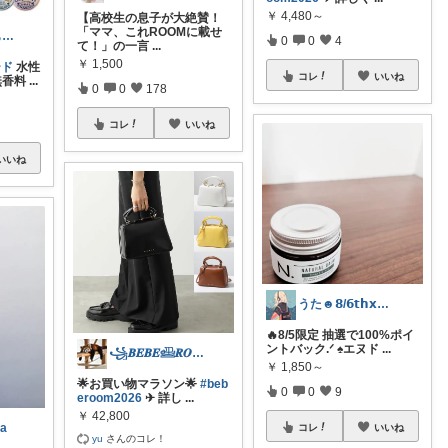
￥
4,480～
【高校生の息子が大絶賛！
「ママ、これROOMに載せ
biraro🌱いつもありがとう♡
0
0
4
て！」の一言
...
￥
1,500
ード
水性
コレ
いいね
無香料
...
0
0
178
コレ
いいね
いいね
うた☻𝟴/𝟲𝘁𝗵𝘅ᜊ⍤⃝ᜊ
🔥8/5限定‪ 抽選で100%ポイ
ントバック‪.ᐟ‬ ♠エヌド
...
꧁𝑩𝑬𝑩𝑬𓊝𝑹𝑶𝑶𝑴꧂
￥
1,850～
🌟お買い物マラソン🌟
#beb
0
0
9
eroom2026
✈︎ 詳し
...
￥
42,800
a
コレ
いいね
yu
さんのコレ！