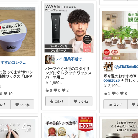
レイ|優柔不断で選べない🥲
おすすめコレクション
パーマやくせ毛のスタイリ
️実際に使ってます!サロン
ングに💡 レタッチ ワックス
🌟今週のおすすめ🌟
性ワックス「LIPP
パーマ用
...
oom2026
✈︎ 詳しく
.
￥
1,980～
￥
2,190～
0
0
0
2
1
0
8
0
10
コレ
いいね
コレ
レ
いいね