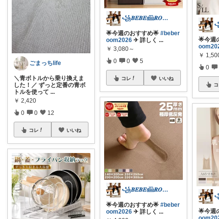
꧁𝑩𝑬𝑩𝑬𓊝𝑹𝑶𝑶𝑴꧂
🌟今週のおすすめ🌟
#beber
🌟今週
oom2026
✈︎ 詳しく
...
oom20
￥
3,080～
￥
1,50
0
0
5
ごまっちlife
0
＼青ボトルから乗り換えま
コレ
いいね
した！／ ずっと定番の青ボ
コ
トルを使って
...
￥
2,420
0
0
12
コレ
いいね
꧁𝑩𝑬𝑩𝑬𓊝𝑹𝑶𝑶𝑴꧂
🌟今週のおすすめ🌟
#beber
🌟今週
oom2026
✈︎ 詳しく
...
oom20