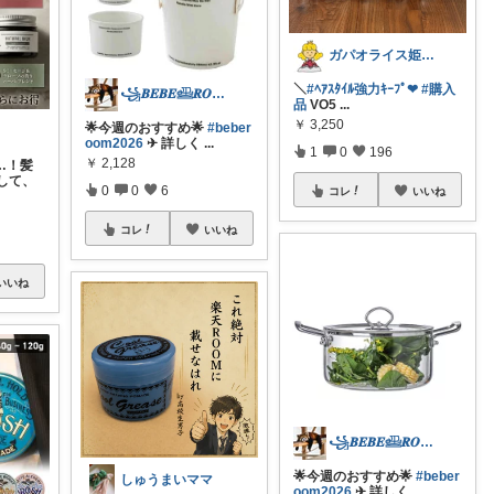
ガパオライス姫👸🌶️🌶️🌶️
＼
#ﾍｱｽﾀｲﾙ強力ｷｰﾌﾟ❤︎
#購入
꧁𝑩𝑬𝑩𝑬𓊝𝑹𝑶𝑶𝑴꧂
品
VO5
...
￥
3,250
🌟今週のおすすめ🌟
#beber
oom2026
✈︎ 詳しく
...
1
0
196
￥
2,128
…！髪
して、
0
0
6
コレ
いいね
コレ
いいね
いいね
꧁𝑩𝑬𝑩𝑬𓊝𝑹𝑶𝑶𝑴꧂
🌟今週のおすすめ🌟
#beber
しゅうまいママ
oom2026
✈︎ 詳しく
...