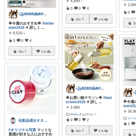
￥
4,999～
￥
2,99
0
0
4
0
꧁𝑩𝑬𝑩𝑬𓊝𝑹𝑶𝑶𝑴꧂
コレ
いいね
🌟今週のおすすめ🌟
#beber
コ
oom2026
✈︎ 詳しく
...
￥
6,520～
0
0
4
コレ
いいね
꧁𝑩𝑬𝑩𝑬𓊝𝑹𝑶𝑶𝑴꧂
🌟お買い物マラソン🌟
#beb
🌟今週
eroom2026
✈︎ 詳し
...
oom20
￥
2,980
￥
56,
Pinky
さんのコレ！
らーち
0
0
2
化粧品成分オタクチャンネル
1
#オリジナル写真
マットな
コレ
いいね
質感が好きな人におすすめ
コ