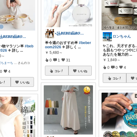
꧁𝑩𝑬𝑩𝑬𓊝𝑹𝑶𝑶𝑴꧂
ロンちゃん
꧁𝑩𝑬𝑩𝑬𓊝𝑹𝑶𝑶𝑴꧂
🌟今週のおすすめ🌟
#beber
✨これ、天才すぎる
い物マラソン🌟
#beb
oom2026
✈︎ 詳しく
...
も肌もつやっつやに
2026
✈︎ 詳し
...
￥
5,480～
あなたを魅力的
...
80～
￥
1,849～
0
1
31
ばちまーち
...
さんのコ
0
0
4
コレ
いいね
0
4
コレ
レ
いいね