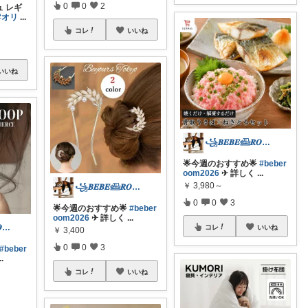
0
0
2
ュ レギ
#オリ
...
コレ
いいね
いいね
꧁𝑩𝑬𝑩𝑬𓊝𝑹𝑶𝑶𝑴꧂
🌟今週のおすすめ🌟
#beber
oom2026
✈︎ 詳しく
...
￥
3,980～
꧁𝑩𝑬𝑩𝑬𓊝𝑹𝑶𝑶𝑴꧂
0
0
3
🌟今週のおすすめ🌟
#beber
oom2026
✈︎ 詳しく
...
꧁𝑩𝑬𝑩𝑬𓊝𝑹𝑶𝑶𝑴꧂
コレ
いいね
￥
3,400
0
0
3
#beber
..
コレ
いいね