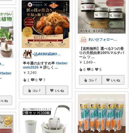
れい@フォロー＆経由購入感謝です♪
【送料無料】選べる3つの香
りの天然由来100%マルチバ
꧁𝑩𝑬𝑩𝑬𓊝𝑹𝑶𝑶𝑴꧂
ーム ツ
...
￥
1,849～
🌟今週のおすすめ🌟
#beber
꧁𝑩𝑬𝑩𝑬𓊝𝑹𝑶𝑶𝑴꧂
oom2026
✈︎ 詳しく
...
0
0
5
￥
3,240
#beber
..
1
0
7
コレ
いいね
コレ
いいね
いいね