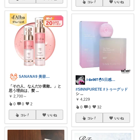
コレ
いいね
SANANA9 美容＆ファッション
𝓜𝒊𝒏𝟎𝟎𝟕🐣5日感謝💝
「その人、なんだか素敵。」と
#SINNPURETE
#トゥーグッド
思う理由は、髪
...
シ
...
￥
2,700～
￥
4,229
0
0
2
0
0
32
コレ
いいね
コレ
いいね