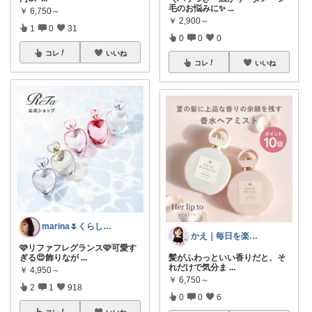
毛のお悩みに✨
...
￥
6,750～
￥
2,900～
1
0
31
0
0
0
コレ
いいね
コレ
いいね
marina🌷くらしとおしゃれ🏠💄
かえ｜毎日を楽しむ
🩷リファフレグランス🩷可愛す
ぎる😍飾りなが
...
髪がふわっといい香りだと、そ
れだけで気分ま
...
￥
4,950～
￥
6,750～
2
1
918
0
0
6
コレ
いいね