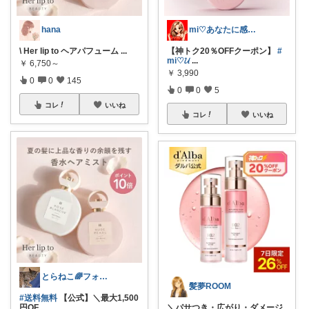
hana
mi♡あなたに感謝します♡
\ Her lip to ヘアパフューム
...
【神トク20％OFFクーポン】
#
mi♡𝓤
...
￥
6,750～
￥
3,990
0
0
145
0
0
5
コレ
いいね
コレ
いいね
とらねこ🌈フォロー購入感謝です❗
髪夢ROOM
#送料無料
【公式】＼最大1,500
円OF
...
＼パサつき・広がり・ダメージ