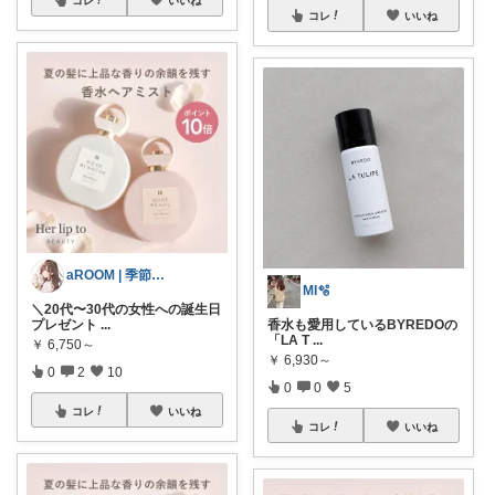
コレ
いいね
aROOM | 季節と贈り物のある暮らし
MI🫧
＼20代〜30代の女性への誕生日
プレゼント
...
香水も愛用しているBYREDOの
「LA T
...
￥
6,750～
￥
6,930～
0
2
10
0
0
5
コレ
いいね
コレ
いいね