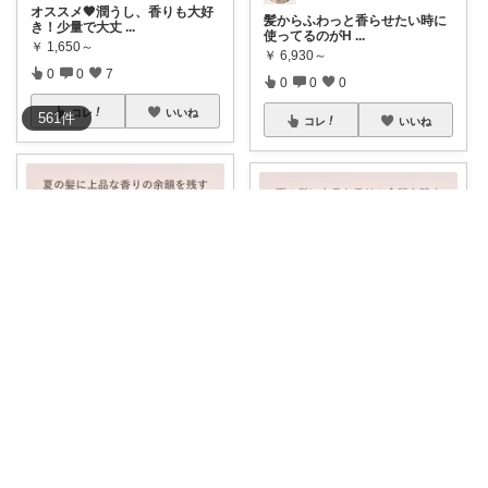
オススメ🖤潤うし、香りも大好
髪からふわっと香らせたい時に
き！少量で大丈
...
使ってるのがH
...
￥
1,650～
￥
6,930～
0
0
7
0
0
0
コレ
いいね
561
件
コレ
いいね
nyan chan♡
めいく🌟美容系コスパ神アイテム大好き
【公式】＼LINE300円OFFクー
【小嶋陽菜プロデュース🎀ヘア
ポン☆
...
パフューム】▶
...
￥
6,750～
￥
6,750～
0
0
2
0
0
20