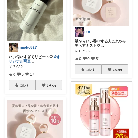
m⭐︎
髪からいい香りする人これ✨モ
テヘアミスト🤍
...
maako827
￥
6,750～
いい匂いすぎてリピート🤍
#オ
0
0
51
リジナル写真
...
￥
7,030
コレ
いいね
0
0
17
コレ
いいね