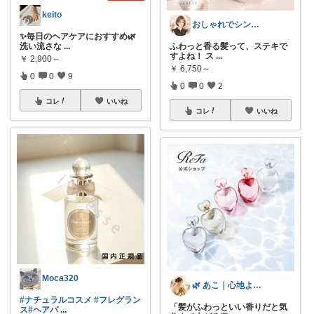
keito
おしゃれでシンプルな暮らしが好きな人
✨毎日のヘアケアにおすすめ🌿
洗い流さな
...
ふわっと香る髪って、ステキで
すよね！ ス
...
￥
2,900～
￥
6,750～
0
0
9
0
0
2
コレ
いいね
コレ
いいね
Moca320
🌿 あこ｜心地よい暮らしの便利アイテム
#ナチュラルコスメ
#フレグラン
「髪がふわっといい香りだと気
ス
#ヘアパ
...