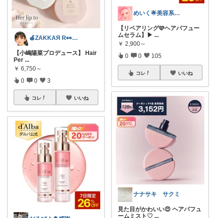
めいく🌟美容系コスパ神アイテム大好き
【リペアリング🩷ヘアパフュー
ムセラム】▶︎
...
🍎ZAKKAЯ R👀M 経由購入感謝
￥
2,900～
【小嶋陽菜プロデュース】 Hair
0
0
105
Per
...
￥
6,750～
コレ
いいね
0
0
3
コレ
いいね
ナナサキ サクミ
見た目がかわいい😍 ヘアパフュ
ームミスト♡
...