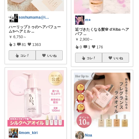
soshumama@igytご購入感謝
m⭐︎
ハーリップトゥのヘアパフュー
近づきたくなる髪🌸 d’Alba ヘア
ム✨️ヘアミル
...
パフ
...
￥
6,750～
￥
2,900～
3
81
1363
0
1
176
コレ
いいね
コレ
いいね
4mom_kiri
Noa