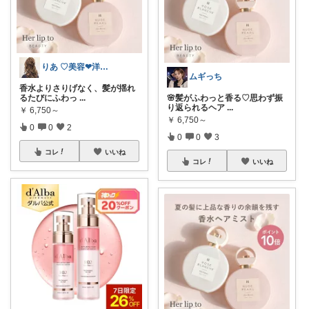
りあ ♡美容❤︎洋服❤︎美食❤︎30代
ムギっち
香水よりさりげなく、髪が揺れ
るたびにふわっ
...
🌸髪がふわっと香る♡思わず振
り返られるヘア
...
￥
6,750～
￥
6,750～
0
0
2
0
0
3
コレ
いいね
コレ
いいね