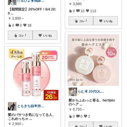
だるぴよ🐥感謝💕推し活グッズ美容👠
￥
3,990
【期間限定】20%OFF！6/4 20:
0
10
113
0
...
￥
2,900～
コレ
いいね
0
0
38
コレ
いいね
らむ🐏 20代OLの買ってよかった記録
髪からふわっと香る、herlipto
のヘア
...
ともきち🐹🌟持病持ちの一児のママ🐰
￥
6,750～
髪のパサつき気になってる人、
0
0
2
これめっちゃ
...
￥
2,900～
コレ
いいね