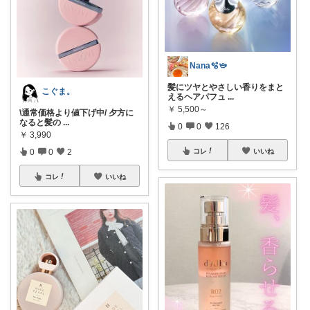
Nana🫧🫖
髪にツヤとやさしい香りをまと
こぐま。
えるヘアパフュ
...
￥
5,500～
\通常価格より値下げ中/ 夕方に
なると髪の
...
0
0
126
￥
3,990
0
0
2
コレ
いいね
コレ
いいね