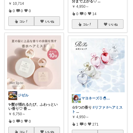
分まで上がる♡
...
￥
10,714
￥
4,950～
0
0
0
0
0
14
コレ
いいね
コレ
いいね
ジゼル
マヨネーズ🥚‪🐣✨️お礼はプロフで♪
✨髪が揺れるたび、ふわっとい
☆5つの香り
#リファ
#ヘアミス
い香り♡ 香
...
ト
...
￥
6,750～
￥
4,950～
0
0
0
1
0
271
コレ
いいね