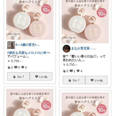
0～3歳の育児×美容コスメ(毎日投稿)
まな@育児系・産後ダイエットと美容
#彼氏も旦那もメロメロに🩷
ヘ
アパフューム
...
🌸**「髪いい香りだね♡」って
言われたい人
...
￥
6,750～
￥
6,750～
0
0
0
0
1
4
コレ
いいね
コレ
いいね