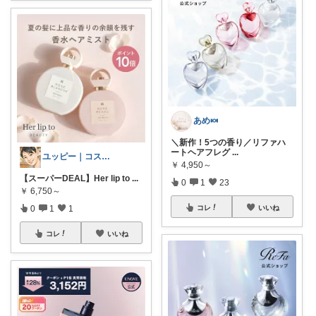
あめ🍬
＼新作！5つの香り／リファハ
ートヘアフレグ
...
ユッピー｜コスメと子育てROOM
￥
4,950～
【スーパーDEAL】Her lip to
...
0
1
23
￥
6,750～
0
1
1
コレ
いいね
コレ
いいね