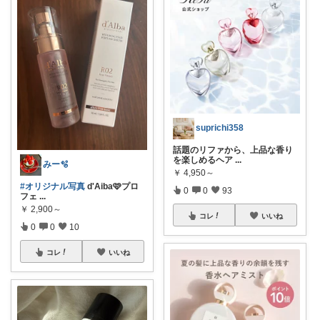
suprichi358
話題のリファから、上品な香り
を楽しめるヘア
...
みー🫧
￥
4,950～
#オリジナル写真
d'Aiba🩷プロ
0
0
93
フェ
...
￥
2,900～
コレ
いいね
0
0
10
コレ
いいね