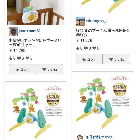
miramyon_.👶🏻5m
𖤣𖥧𖥣くまのプーさん 選べる回転6
juno room🫧
WAYジ
...
出産祝いでいただいたプーメリ
￥
11,779
ー🧸💓 ファー
...
0
0
0
￥
11,790
0
0
0
コレ
いいね
コレ
いいね
年子姉妹ママのトシコ｜２歳&３歳