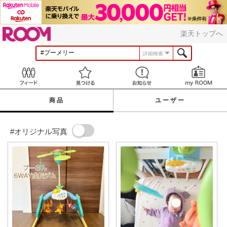
ROOM
楽天トップへ
詳細検索
Feed
見つける
お知らせ
商品
ユーザー
#オリジナル写真