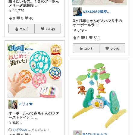
贈りたいもの。くまのプーさん
メリー👶成長段
...
￥
11,779
wakaba⌇6歳差姉妹🌱すべて購入品
0
0
40
3ヶ月赤ちゃんが大ハマり中の
オーボールラ
...
コレ
いいね
￥
649～
0
1
611
コレ
いいね
マリィ★
オーボールって赤ちゃんのファ
ーストトイとし
...
￥
649～
むぎ🍋3y0
...
さんのコレ！
NATUの日々の暮らしのmono
0
0
1