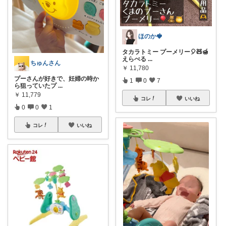
ほのか🍓
タカラトミー プーメリー🎈🧸🍯
えらべる
...
ちゅんさん
￥
11,780
プーさんが好きで、妊婦の時か
1
0
7
ら狙っていたプ
...
￥
11,779
コレ
いいね
0
0
1
コレ
いいね