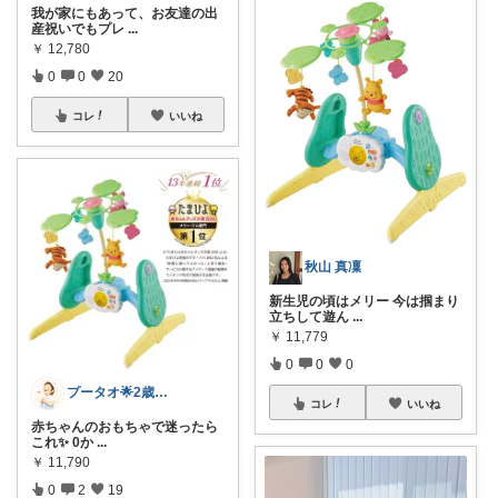
我が家にもあって、お友達の出
産祝いでもプレ
...
￥
12,780
0
0
20
コレ
いいね
秋山 真凜
新生児の頃はメリー 今は掴まり
立ちして遊ん
...
￥
11,779
0
0
0
プータオ🌟2歳女の子育児中
コレ
いいね
赤ちゃんのおもちゃで迷ったら
これ✨ 0か
...
￥
11,790
0
2
19