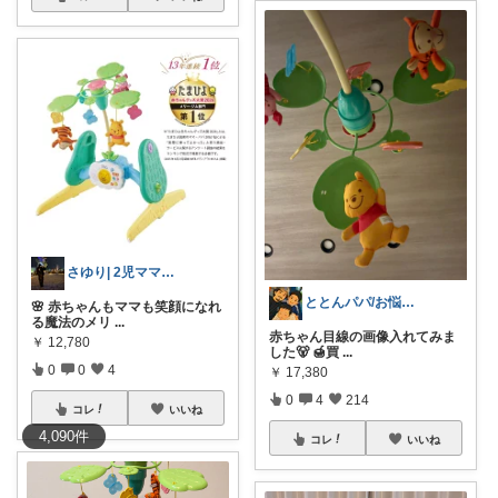
さゆり| 2児ママお買い物メモ🧸
ととんパパ/お悩み解決グッズROOM
🌸 赤ちゃんもママも笑顔になれ
る魔法のメリ
...
赤ちゃん目線の画像入れてみま
￥
12,780
した🐻 🍯買
...
0
0
4
￥
17,380
0
4
214
コレ
いいね
4,090
件
コレ
いいね