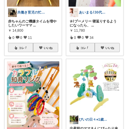
共働き育児の忙しくても家が回る暮らし
あいまる⌇30代ワーママの暮らしと育児
赤ちゃんのご機嫌タイムを増や
✰⌇プーメリー 寝返りするよう
したいワーママ
...
になったら、
...
￥
14,800
￥
11,780
0
0
11
0
0
34
コレ
いいね
コレ
いいね
ぴいの日々⭐︎1歳息子との暮らし🐼
出産前のママさんにぴったり🌼