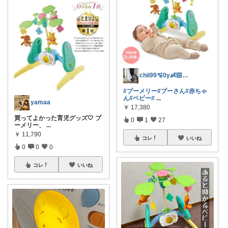
chii99🫧0y👶🏻2y👧🏻
#プーメリー
#プーさん
#赤ちゃ
ん
#ベビー
#
...
yamaa
￥
17,380
買ってよかった育児グッズ🤍 プ
0
1
27
ーメリー、
...
￥
11,790
コレ
いいね
0
0
0
コレ
いいね