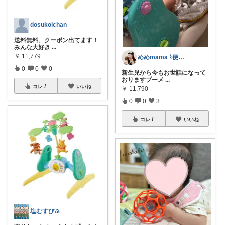
dosukoichan
送料無料、クーポン出てます！
みんな大好き
...
￥
11,779
めめmama ⌇便利item
0
0
0
新生児から今もお世話になって
おりますプーメ
...
コレ
いいね
￥
11,790
0
0
3
コレ
いいね
塩むすび🍙