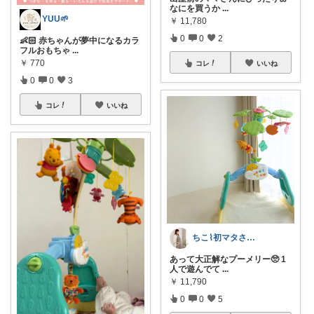
なにを買うか
...
YUU🌱
￥
11,780
0
0
2
👶🏻 赤ちゃんが夢中になるカラ
フルおもちゃ
...
￥
770
コレ
いいね
0
0
3
コレ
いいね
ちこ⌇初マタさんのシンプルな出産準備
あって大正解なプーメリー🥺 1
人で遊んでて
...
￥
11,790
0
0
5