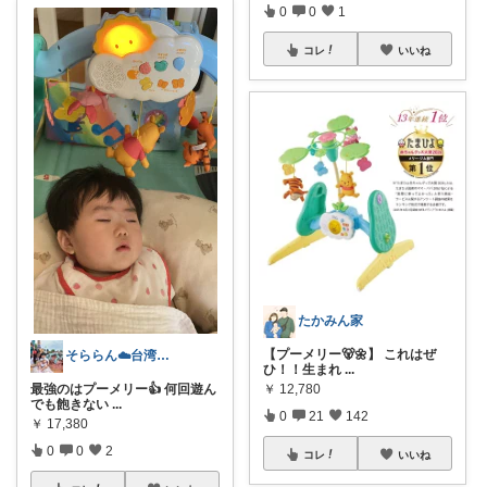
0
0
1
コレ
いいね
たかみん家
【プーメリー🐻🌼】 これはぜ
そららん☁️台湾ママ0歳児育児奮闘中🍼
ひ！！生まれ
...
最強のはプーメリー👍 何回遊ん
￥
12,780
でも飽きない
...
0
21
142
￥
17,380
0
0
2
コレ
いいね