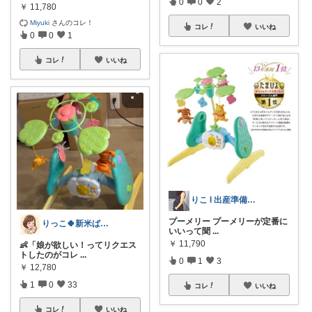
0
0
2
￥
11,780
Miyuki
さんのコレ！
コレ
いいね
0
0
1
コレ
いいね
りこ I 出産準備中👶(11/1予定)
プーメリー プーメリーが定番に
りっこ🍀新米ばぁばの子育て応援隊
いいって聞
...
￥
11,790
👶「娘が欲しい！ってリクエス
トしたのがコレ
...
0
1
3
￥
12,780
1
0
33
コレ
いいね
コレ
いいね