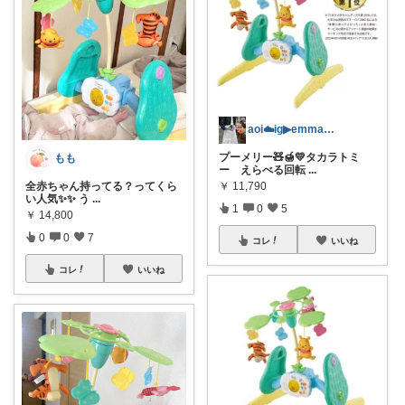
aoi☁️ig▶︎emmaoi_
プーメリー🧸🍯💛タカラトミ
もも
ー えらべる回転
...
全赤ちゃん持ってる？ってくら
￥
11,790
い人気✨✨ う
...
1
0
5
￥
14,800
0
0
7
コレ
いいね
コレ
いいね