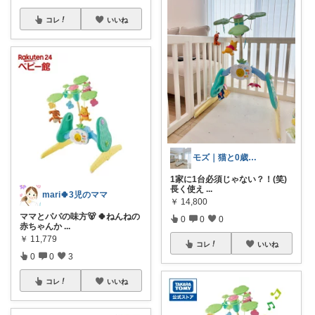
コレ
いいね
モズ｜猫と0歳児との暮らし
1家に1台必須じゃない？！(笑)
長く使え
...
mari🍀3児のママ
￥
14,800
ママとパパの味方🐻 🍀ねんねの
0
0
0
赤ちゃんか
...
￥
11,779
コレ
いいね
0
0
3
コレ
いいね