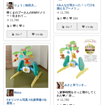
#みんなが良かった！って口を
りょう｜秋田犬二匹との暮らし
揃えるプーメリ
...
🧸くまのプーさんの6WAYメリ
￥
11,780
ー！生まれて
...
0
0
284
￥
11,780
0
0
0
コレ
いいね
コレ
いいね
みさと🐰ワンオペ育児を少し楽にする
＼家事時間をそっと増やしてく
Masa
れた🩶／ 赤
...
#オリジナル写真
#出産準備
#出
￥
11,780
産祝
...