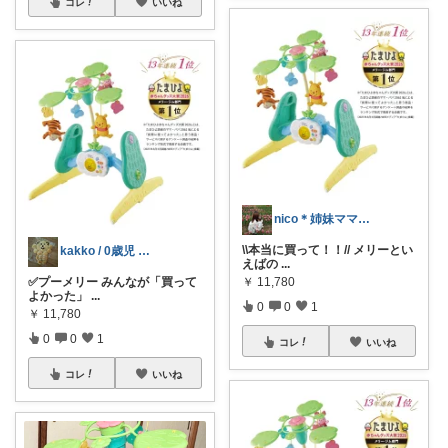
コレ
いいね
nico＊姉妹ママの愛用品🫧
\\本当に買って！！// メリーとい
kakko / 0歳児 帝王切開ママ
えばの
...
✅️プーメリー みんなが「買って
￥
11,780
よかった」
...
0
0
1
￥
11,780
0
0
1
コレ
いいね
コレ
いいね