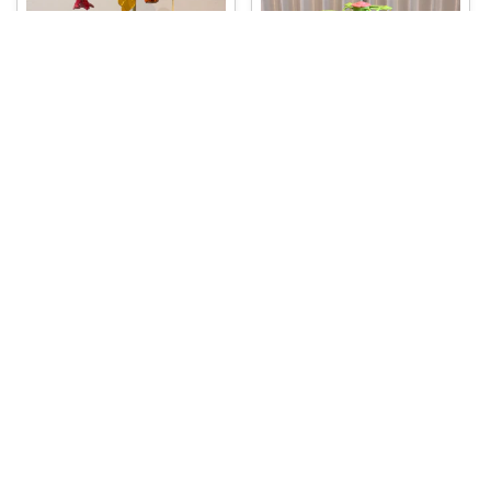
aya@一児のママ👦
ベビー&ママのおすすめ👶🏻🤍
本当に助かってる❣️ これがない
と家事など
...
#プーメリー
#買ってよかった
￥
12,780
育児グッズ
...
0
1
32
￥
11,780
0
0
0
コレ
いいね
コレ
いいね