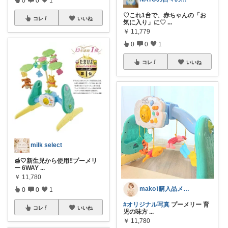
♡これ1台で、赤ちゃんの「お
コレ
いいね
気に入り」に♡
...
￥
11,779
0
0
1
コレ
いいね
milk select
🍯🤍新生児から使用‼︎プーメリ
ー 6WAY
...
￥
11,780
mako⌇購入品メモ🤍
0
0
1
#オリジナル写真
プーメリー 育
コレ
いいね
児の味方
...
￥
11,780