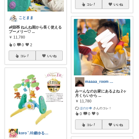
コレ
いいね
ことまま
👶🏻🧸 ねんね期から長く使える
プーメリー♡
...
￥
11,780
0
0
2
コレ
いいね
maaaa_room 赤ちゃんとの暮らし
みーんなのお家にあるよね 2ヶ
月くらいから
...
￥
11,780
ほのか🍓
さんのコレ！
0
0
9
コレ
いいね
koro ˚.꒰0歳ゆる育児 ꒱.˚