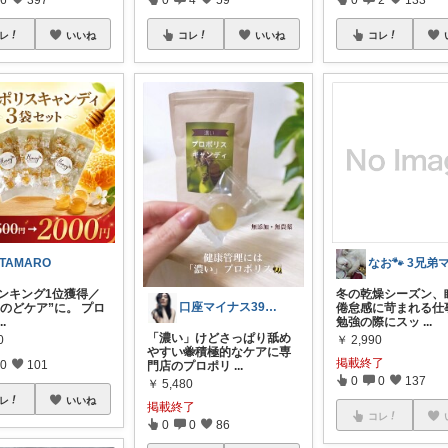
レ
いいね
コレ
いいね
コレ
TAMARO
ランキング1位獲得／
冬の乾燥シーズン、
口座マイナス39万からの幸せ探し🌸
“のどケア”に。 プロ
倦怠感に苛まれる仕
...
勉強の際にスッ
...
「濃い」けどさっぱり舐め
0
￥
2,990
やすい🐝積極的なケアに専
掲載終了
0
101
門店のプロポリ
...
0
0
137
￥
5,480
レ
いいね
掲載終了
コレ
0
0
86