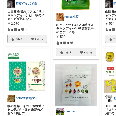
時短グッズで自由時間を手に入れるママ🌟
山田養蜂場の【プロポリス
山田養
キャンディー】は、喉のイ
ャンデ
Hoi@小豆
ガイガが気にな
...
イガす
￥
2,970
￥
594
のどにやさしいプロポリス
キャンディ🍬✨ 乾燥対策や
0
0
7
0
のどケアにも
...
￥
508
コレ
いいね
コ
0
0
1
コレ
いいね
neiro✿音色マイペースで投稿中🙇
喉の乾燥・イガイガ軽減に
300
🍀人気の”マヌカ蜂蜜のど
リスキ
cao cao
飴”×3袋とプ
...
お口の