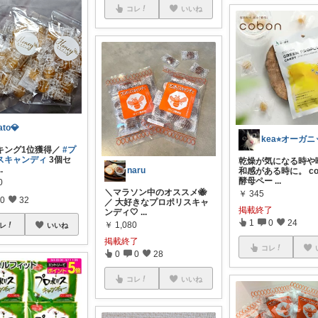
コレ
いいね
ato💎
キング1位獲得／
#プ
スキャンディ
3個セ
乾燥が気になる時や
..
naru
和感がある時に。 co
酵母ペー
...
0
＼マラソン中のオススメ🐝
￥
345
0
32
／ 大好きなプロポリスキャ
掲載終了
ンディ🤍
...
1
0
24
￥
1,080
レ
いいね
掲載終了
コレ
0
0
28
コレ
いいね