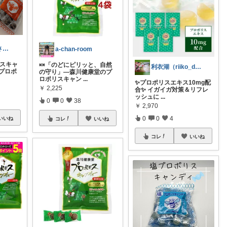
大徳寺白 ✨皆さまに感謝.₊ ⊹🎀 *
a-chan-room
リスキャ
🍬「のどにピリッと、自然
利衣湖（riiko_desu）
 プロポ
の守り」—森川健康堂のプ
ロポリスキャン
...
✨プロポリスエキス10mg配
￥
2,225
合✨ イガイガ対策＆リフレ
ッシュに
...
0
0
38
￥
2,970
0
0
4
いいね
コレ
いいね
コレ
いいね