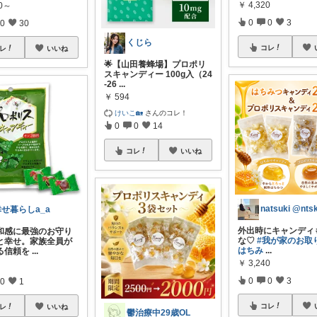
￥
4,320
80～
0
0
3
0
30
くじら
コレ
レ
いいね
🌟【山田養蜂場】プロポリ
スキャンディー 100g入（24
-26
...
￥
594
けいこ🏡
さんのコレ！
0
0
14
コレ
いいね
幸せ暮らしa_a
外出時にキャンディ
和感に最強のお守り
な♡
#我が家のお取
と幸せ。家族全員が
はちみ
...
る信頼を
...
￥
3,240
0
0
3
0
1
コレ
レ
いいね
鬱治療中29歳OL