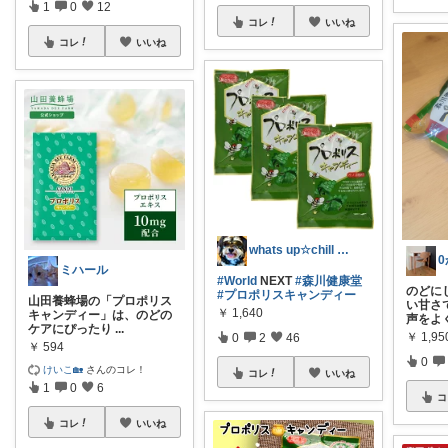
1
0
12
コレ
いいね
コレ
いいね
whats up☆chill out
ミハール
#World
NEXT
#森川健康堂
のどに
#プロポリスキャンディー
山田養蜂場の「プロポリス
い甘さ
￥
1,640
キャンディー」は、のどの
声をよ
ケアにぴったり
...
￥
1,95
0
2
46
￥
594
0
けいこ🏡
さんのコレ！
コレ
いいね
1
0
6
コ
コレ
いいね