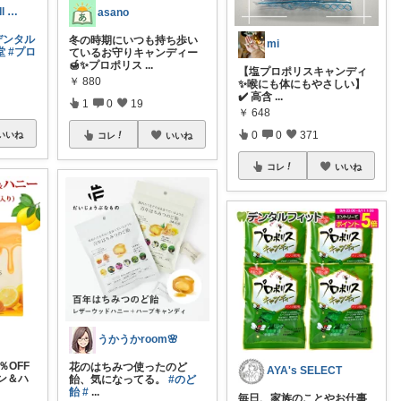
whats up☆chill out
asano
デンタル
冬の時期にいつも持ち歩い
mi
堂
#プロ
ているお守りキャンディー
🍯✨プロポリス
...
【塩プロポリスキャンディ
￥
880
✨喉にも体にもやさしい】
✔️ 高含
...
1
0
19
￥
648
0
0
371
いいね
コレ
いいね
コレ
いいね
うかうかroom🌸
％OFF
花のはちみつ使ったのど
AYA's SELECT
ン＆ハ
飴、気になってる。
#のど
飴
#
...
毎日、家族のことやお仕事