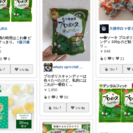
URA
🍬🐝ソーキ プロポ
調の時用はこれ🐝 ピ
ンディ 100g のど飴
すっきり。
#森川健
リ
...
..
￥
648
0
0
0
21
0
0
whats up☆chill out
コレ
レ
いいね
プロポリスキャンディーは
色々たべたけど、私的には
これが一番効く
...
￥
1,950
0
2
50
コレ
いいね