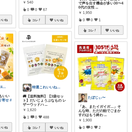
￥
540
で声を出す機会が多い30〜4
0代の女性
...
0
0
67
￥
1,950
0
0
1
いいね
コレ
いいね
コレ
いいね
natsuki @ntskii.___
特選これいいね！🅶🅰🆁🅰🅶🅴
もいい
🚚【送料無料】【3袋セッ
たぼじぃ〜
り寄せ
#
ト】だいじょうぶなもの レ
ザーウッドハ
...
「あ、またイガイガ…」そ
￥
1,620
んな時、ただの飴でごまか
すのはもう終わ
...
1
0
488
￥
1,900
0
0
2
いいね
コレ
いいね