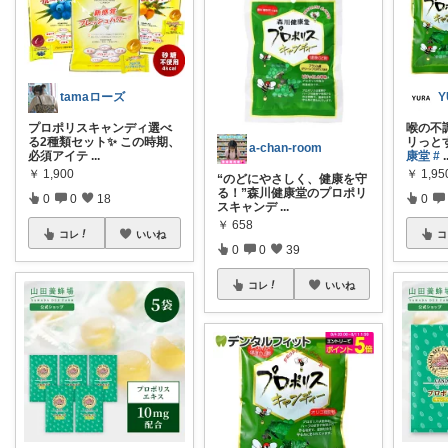
tamaローズ
Y
プロポリスキャンディ選べ
喉の不
る2種類セット✨ この時期、
リっと
a-chan-room
必須アイテ
...
康堂
#
.
￥
1,900
￥
1,95
“のどにやさしく、健康を守
る！”森川健康堂のプロポリ
0
0
18
0
スキャンデ
...
￥
658
コレ
いいね
コ
0
0
39
コレ
いいね