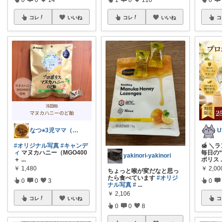
コレ
いいね
コレ
いいね
コ
なつ⭐︎3児ママ（4. 7. 8歳）
U
#オリジナル写真
#キャンデ
🍯 ＼
ィ
マヌカハニー（MGO400
毎日の
yakinori-yakinori
＋
...
ポリス
￥
1,480
￥
2,00
ちょっと喉が変だなと思っ
たら食べています
#オリジ
0
0
3
0
ナル写真
#
...
￥
2,106
コレ
いいね
コ
0
0
8