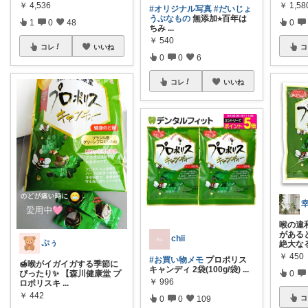
￥
4,536
￥
1,5
#オリジナル写真
#だいじょ
うぶなもの
無添加⭐︎百年は
1
0
48
0
ちみ
...
￥
540
コレ
いいね
コ
0
0
6
コレ
いいね
喉の違
がある
chii ‪
ぷぅ
絶大な
￥
450
#お買い物メモ
プロポリス
🍯喉がイガイガする季節に
キャンディ 2袋(100g/袋)
...
ぴったり✨ 【森川健康堂 プ
0
￥
996
ロポリスキ
...
￥
442
0
0
109
コ