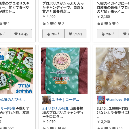
康堂のプロポリスキ
プロポリスがたっぷり入っ
＼喉のイガイガに一
ィー、甘くて食べや
たキャンディーで、自然な
ロ愛用の最強「プロ
が魅力✨
...
甘さと栄養満点
...
のど飴」🐝✨／
...
￥
4,409
￥
2,180
0
1
0
0
2
0
0
0
レ
いいね
コレ
いいね
コレ
のん🌸のんびり生活✨
ユリ子｜コーデも見てね💕
リーP5倍
☘️喋りす
#オリジナル写真
山田養蜂
3,240→2,000円❣️SS
がかすれた時、友達
場のプロポリスキャンディ
けないカラダ作りに
...
ーを口に含
...
...
0
￥
2,970
￥
3,240
6
397
0
4
59
0
2
133