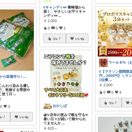
#キャンディ🍬
養蜂場から
届く、やさしいお守りキャ
ンディ🍬
...
￥
2,000
0
0
2
コレ
いいね
#【マラソン期間限定
円→2000円】＼ラ
0から部屋作り / BASE
1位獲
...
￥
2,000
じんわり染みる優し
で、乾燥する季節や
0
0
4
く使う日
...
0
コレ
おかしば
0
3
🍯✨百年の恵みで喉を守る✨
レ
いいね
暑い日々が続いて喉やられ
てませんか
...
￥
620～