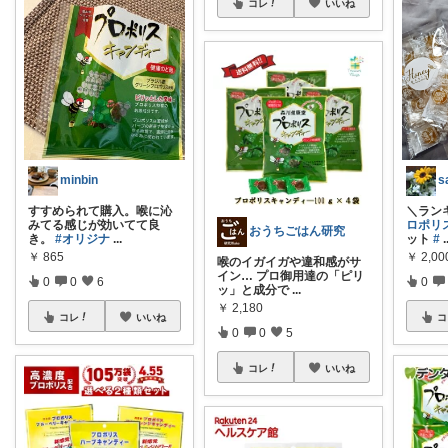
コレ
いいね
minbin
s
すすめられて購入。喉に沁
＼ラン
みてる感じが効いてて良
ロポリ
おうちごはん研究
き。
#オリジナ
...
ット
#
.
￥
865
￥
2,00
喉のイガイガや違和感がサ
イン… プロ御用達の「ピリ
0
0
6
0
ッ」と成分で
...
￥
2,180
コレ
いいね
コ
0
0
5
コレ
いいね