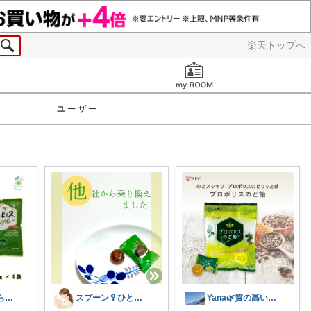
楽天トップへ
お知らせ
ユーザー
健康・美容/からだよろこぶroom
スプーン🥄ひとさじの暮らし
Yana🌿質の高い暮らしのROOM