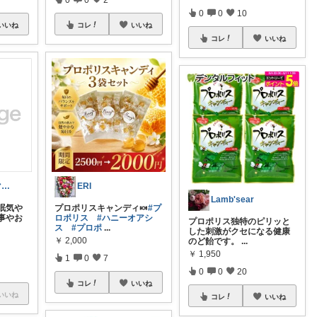
0
0
10
いいね
コレ
いいね
コレ
いいね
なお🐾 3兄弟ママ🐈‍⬛🐈
ERI
Lamb'sear
眠気や
プロポリスキャンディ🍬
#プ
事やお
ロポリス
#ハニーオアシ
プロポリス独特のピリッと
ス
#プロポ
...
した刺激がクセになる健康
￥
2,000
のど飴です。
...
￥
1,950
1
0
7
0
0
20
コレ
いいね
いいね
コレ
いいね