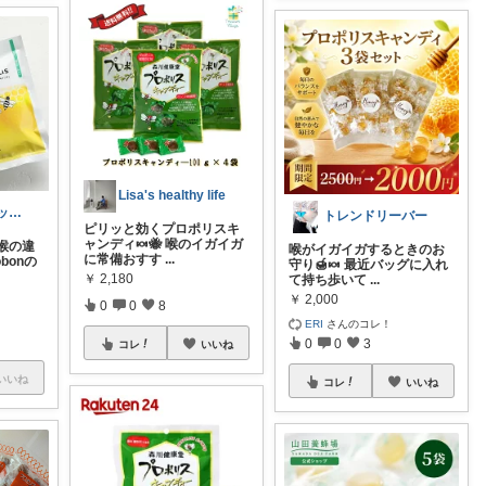
Lisa's healthy life
kea⭐︎オーガニックアイテム
トレンドリーバー
ピリッと効くプロポリスキ
ャンディ🍬🐝 喉のイガイガ
喉の違
喉がイガイガするときのお
に常備おすす
...
bonの
守り🍯🍬 最近バッグに入れ
￥
2,180
て持ち歩いて
...
￥
2,000
0
0
8
ERI
さんのコレ！
0
0
3
コレ
いいね
いいね
コレ
いいね