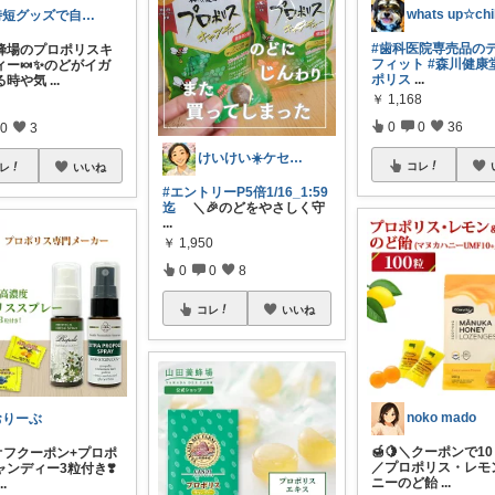
時短グッズで自由時間を手に入れるママ🌟
#歯科医院専売品の
蜂場のプロポリスキ
フィット
#森川健康
ィー🍬✨のどがイガ
ポリス
...
る時や気
...
￥
1,168
0
0
36
0
3
けいけい☀️ケセラセラと軽やかに🌻
コレ
レ
いいね
#エントリーP5倍1/16_1:59
迄
＼🎉のどをやさしく守
...
￥
1,950
0
0
8
コレ
いいね
noko mado
おりーぶ
🍯🍋＼クーポンで10
円オフクーポン+プロポ
／プロポリス・レモ
ャンディー3粒付き❣️
ニーのど飴
...
...