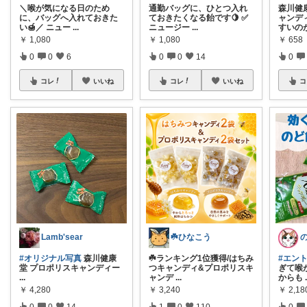
＼喉が気になる日のため
通勤バッグに、ひとつ入れ
森川健
に、バッグへ入れておきた
ておきたくなる飴です🍋 ✅
ャンデ
い🍯／ ニュー
...
ニュージー
...
すいの
￥
1,080
￥
1,080
￥
658
0
0
6
0
0
14
0
コレ
いいね
コレ
いいね
コ
Lamb'sear
☘️ひなこう
#オリジナル写真
森川健康
☘️ランキング1位獲得/はちみ
#エント
堂 プロポリスキャンディー
つキャンディ&プロポリスキ
ぎて喉
...
ャンデ
...
からも
￥
4,280
￥
3,240
￥
2,18
0
0
14
1
0
110
0