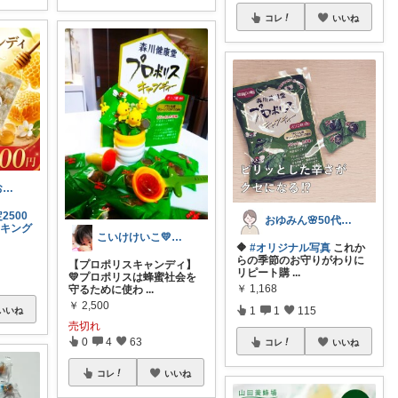
コレ
いいね
ウール８%（お返事遅れ中で…🙇‍♀️)
2500
おゆみん🌸50代からの快適暮らし
ンキング
こいけけいこ💛いつもありがとう💛
🔶
#オリジナル写真
これか
らの季節のお守りがわりに
【プロポリスキャンディ】
リピート購
...
💛プロポリスは蜂蜜社会を
￥
1,168
守るために使わ
...
￥
2,500
1
1
115
いいね
売切れ
0
4
63
コレ
いいね
コレ
いいね