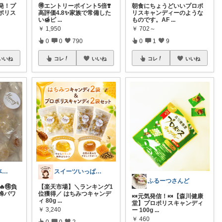
発！プ
🉐エントリーポイント5倍❣️
朝食にちょうどいいプロポ
ポリス
高評価4.8✨家族で常備した
リスキャンディーのような
い🍯ピ
...
ものです。AF
...
￥
1,950
￥
702～
0
0
790
0
1
9
いいね
コレ
いいね
コレ
いいね
💎jamlove 身体に優しく
スイーツいっぱい大博覧会
ふるーつさんど
🔥🉐負
【楽天市場】＼ランキング1
蜂パワ
位獲得／ はちみつキャンデ
🍬元気発信！🍬【森川健康
ィ 80g
...
堂】プロポリスキャンディ
￥
3,240
ー 100g
...
￥
460
0
0
2