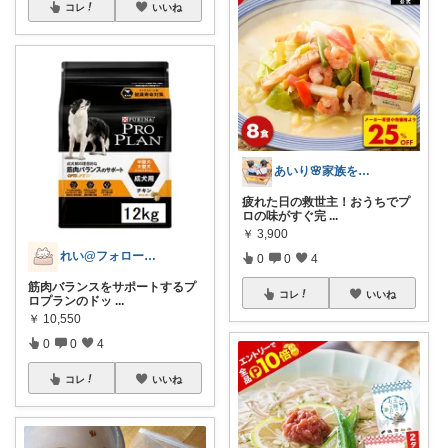
コレ
いいね
あいり🌸家族を守るワーママ
疲れた日の救世主！おうちでプ
ロの味がすぐ完
...
￥
3,900
れい@フォロー＆経由購入感謝です♪
0
0
4
筋肉バランスをサポートするプ
コレ
いいね
ロプランのドッ
...
￥
10,550
0
0
4
コレ
いいね