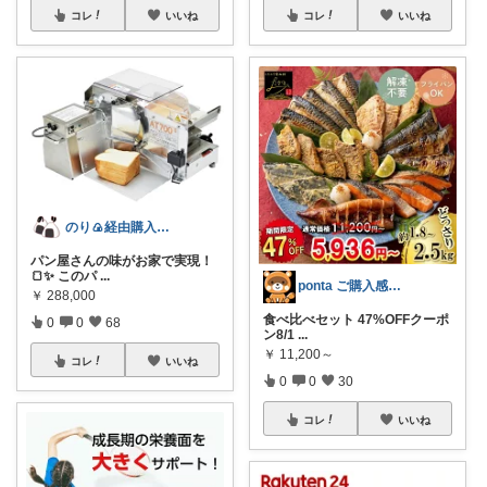
コレ
いいね
コレ
いいね
のり🍙経由購入ありがとうございます🍙
パン屋さんの味がお家で実現！
🍞✨ このパ
...
ponta ご購入感謝ですm(_ _)m
￥
288,000
食べ比べセット 47%OFFクーポ
0
0
68
ン8/1
...
￥
11,200～
コレ
いいね
0
0
30
コレ
いいね