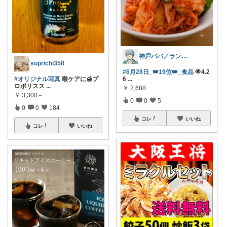
神戸パパ／ランキング＆レビュー毎日掲載
suprichi358
#6月28日_👑19位👑_食品
🌟4.2
6
...
#オリジナル写真
喉ケアに🍯プ
ロポリスス
...
￥
2,688
￥
3,300～
0
0
5
0
0
184
コレ
いいね
コレ
いいね