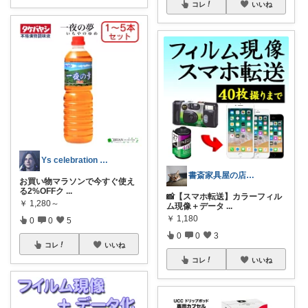
コレ
いいね
Ys celebration day
書斎家具屋の店長奥田
お買い物マラソンで今すぐ使え
る2%OFFク
...
📸【スマホ転送】カラーフィル
￥
1,280～
ム現像＋データ
...
￥
1,180
0
0
5
0
0
3
コレ
いいね
コレ
いいね