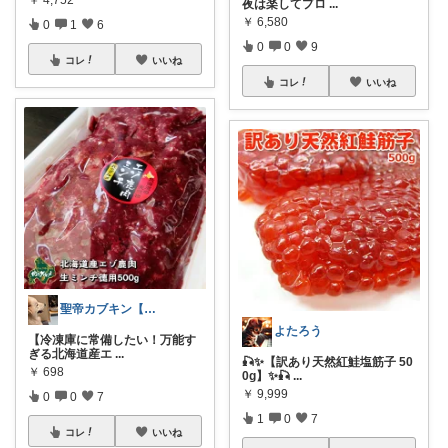
￥
4,752
夜は楽してプロ
...
￥
6,580
0
1
6
0
0
9
コレ
いいね
コレ
いいね
聖帝カブキン【北海道を推す者】
よたろう
【冷凍庫に常備したい！万能す
ぎる北海道産エ
...
🎣✨【訳あり天然紅鮭塩筋子 50
￥
698
0g】✨🎣
...
￥
9,999
0
0
7
1
0
7
コレ
いいね