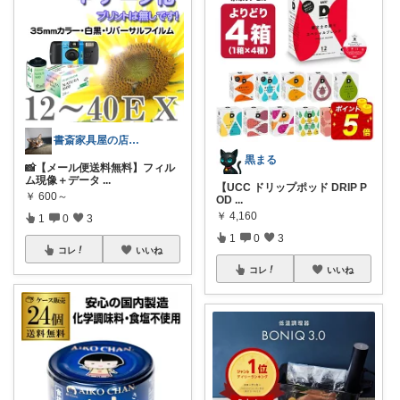
書斎家具屋の店長奥田
黒まる
📸【メール便送料無料】フィル
ム現像＋データ
...
【UCC ドリップポッド DRIP P
￥
600～
OD
...
￥
4,160
1
0
3
1
0
3
コレ
いいね
コレ
いいね