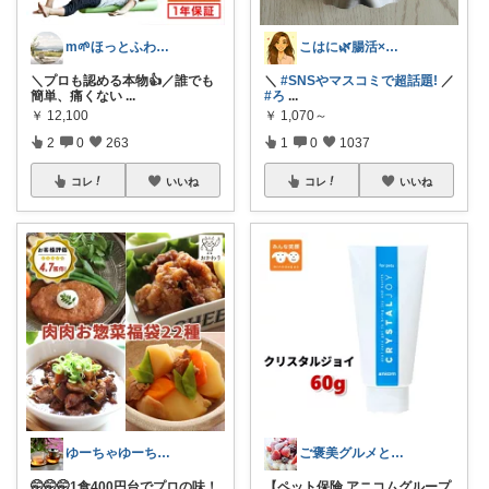
m🌱ほっとふわり心地よい暮らし
こはに🌿腸活×美容×暮らし
＼プロも認める本物👍／誰でも
＼
#SNSやマスコミで超話題!
／
簡単、痛くない
...
#ろ
...
￥
12,100
￥
1,070～
2
0
263
1
0
1037
コレ
いいね
コレ
いいね
ゆーちゃゆーちゃん
ご褒美グルメと便利キッチン
🤭🤭🤭1食400円台でプロの味！
【ペット保険.アニコムグループ