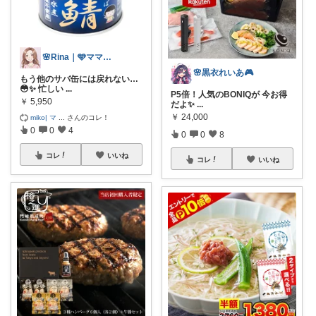
🌸Rina｜🩵ママ必見アイテム🩵
🌸黒衣れいあ🎮
もう他のサバ缶には戻れない…
😳✨ 忙しい
...
P5倍！人気のBONIQが 今お得
￥
5,950
だよ✨
...
￥
24,000
miko| マ
...
さんのコレ！
0
0
4
0
0
8
コレ
いいね
コレ
いいね