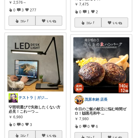
￥
2,576～
￥
7,475
0
3
277
0
1
2
コレ
いいね
コレ
いいね
テストラ｜ガジェット・家電
茂原本納 店長
💡照明選びで失敗したくない方
今日のご飯の献立に悩む時間ゼ
必見！これ一つ
...
ロ！🙌黒毛和牛
...
￥
6,980
￥
7,980
0
0
3
0
0
6
コレ
いいね
コレ
いいね