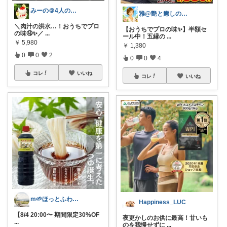
みーの＠4人のママ｜時短・便利・コスパ重
雅@艶と癒しの開運セカンドライフ
＼肉汁の洪水…！おうちでプロ
【おうちでプロの味✨】半額セ
の味🤤✨／
...
ール中！五縁の
...
￥
5,980
￥
1,380
0
0
2
0
0
4
コレ
いいね
コレ
いいね
m🌱ほっとふわり心地よい暮らし
Happiness_LUC
【8/4 20:00〜 期間限定30%OF
夜更かしのお供に最高！甘いも
...
のを我慢せずに
...