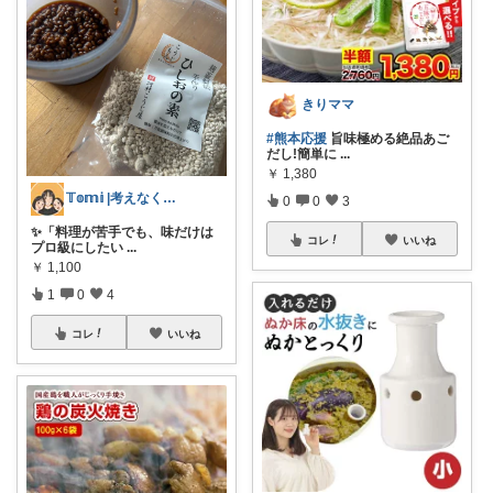
きりママ
#熊本応援
旨味極める絶品あご
だし!簡単に
...
￥
1,380
𝕋𝕠𝕞𝕚 |考えなくていい暮らし
0
0
3
✨「料理が苦手でも、味だけは
コレ
いいね
プロ級にしたい
...
￥
1,100
1
0
4
コレ
いいね