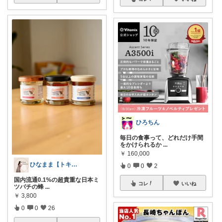
ひろちん
毎日の食事って、どれだけ手間
をかけられるか
...
￥
160,000
ひなまま【トキメキアイテム】
0
0
2
国内流通0.1%の超貴重な日本ミ
コレ
いいね
ツバチの蜂
...
￥
3,800
0
0
26