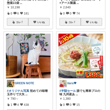
惣菜22袋
...
×アース製薬
...
￥
10,198
￥
2,640
0
6
181
0
0
74
コレ
いいね
コレ
いいね
GREEN NOTE
tiara💗
#オリジナル写真
初めての味噌
#半額セール
誰でも簡単プロの
玉作りで大失
...
味 九州産あ
...
￥
790～
￥
1,380
1
4
438
0
0
15