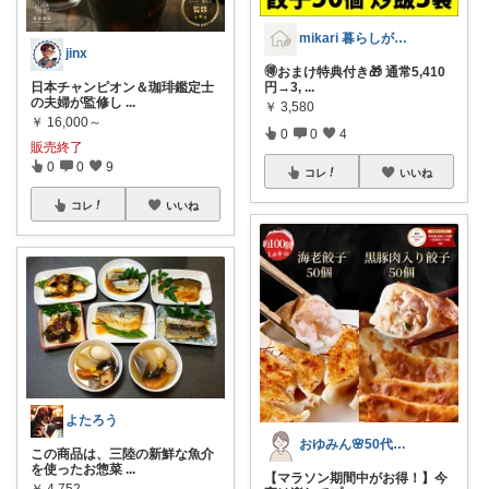
mikari 暮らしが軽くなるROOM
jinx
🉐おまけ特典付き🎁 通常5,410
円→3,
...
日本チャンピオン＆珈琲鑑定士
の夫婦が監修し
...
￥
3,580
￥
16,000～
0
0
4
販売終了
0
0
9
コレ
いいね
コレ
いいね
よたろう
おゆみん🌸50代からの快適暮らし
この商品は、三陸の新鮮な魚介
を使ったお惣菜
...
【マラソン期間中がお得！】今