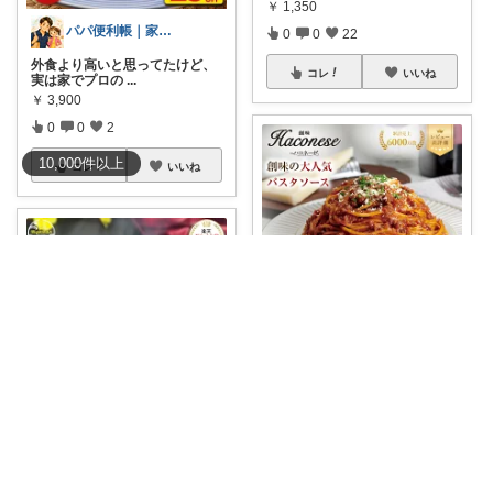
￥
1,350
パパ便利帳｜家族のお買い物日記
0
0
22
外食より高いと思ってたけど、
コレ
いいね
実は家でプロの
...
￥
3,900
0
0
2
10,000
件
以上
コレ
いいね
♥taiwanlove2026♥
プロ御用達「創味」の圧倒的ク
オリティ！あの
...
￥
8,000～
いいものがかり
0
0
1
【ヘビロテ確定👍】 【楽天市
コレ
いいね
場】楽天グルメ
...