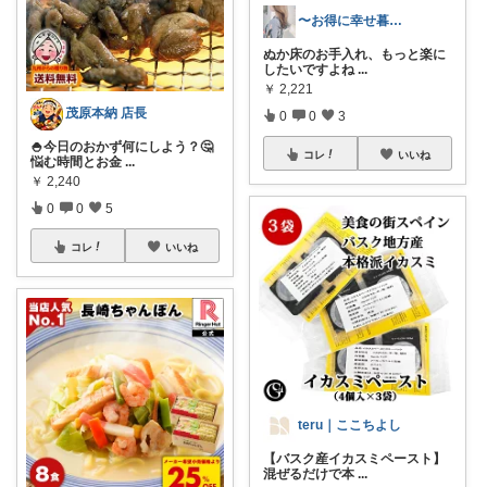
〜お得に幸せ暮らし〜
ぬか床のお手入れ、もっと楽に
したいですよね
...
￥
2,221
茂原本納 店長
0
0
3
🍚今日のおかず何にしよう？🤔
コレ
いいね
悩む時間とお金
...
￥
2,240
0
0
5
コレ
いいね
teru｜ここちよし
【バスク産イカスミペースト】
混ぜるだけで本
...