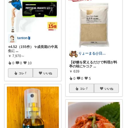
tanton🪴
⭐4.52（155件） ✨成長期の中高
生に
...
りょーまる@日用品×ファッション
￥
7,970～
【砂糖を変えるだけで料理が料
0
0
10
亭の味に✨コク
...
￥
639
コレ
いいね
0
0
5
コレ
いいね