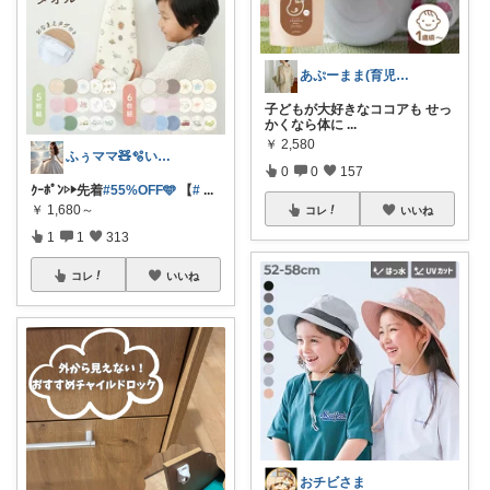
あぷーまま(育児グッズ×ママグッズ)
子どもが大好きなココアも せっ
かくなら体に
...
￥
2,580
ふぅママ🧸🫧いつも有難うございます
0
0
157
ｸｰﾎﾟﾝ▷▶︎先着
#55%OFF🩵
【
#
...
￥
1,680～
コレ
いいね
1
1
313
コレ
いいね
おチビさま