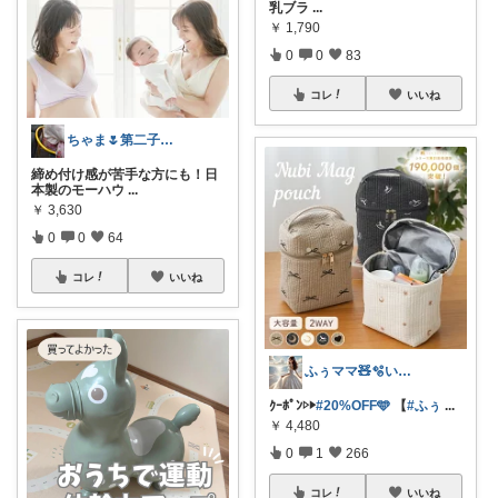
乳ブラ
...
￥
1,790
0
0
83
コレ
いいね
ちゃま🌷第二子妊娠中
締め付け感が苦手な方にも！日
本製のモーハウ
...
￥
3,630
0
0
64
コレ
いいね
ふぅママ🧸🫧いつも有難うございます
ｸｰﾎﾟﾝ▷▶︎
#20%OFF🩵
【
#ふぅ
...
￥
4,480
0
1
266
コレ
いいね