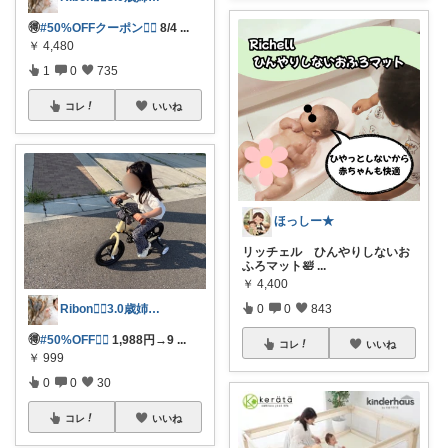
🉐
#50%OFFクーポン❤️‍🔥
8/4
...
￥
4,480
1
0
735
コレ
いいね
ほっしー★
リッチェル ひんやりしないお
ふろマット🛀
...
￥
4,400
0
0
843
Ribon❁⃘3.0歳姉妹ﾏﾏ👧🏻♡
🉐
#50%OFF❤️‍🔥
1,988円→9
...
コレ
いいね
￥
999
0
0
30
コレ
いいね