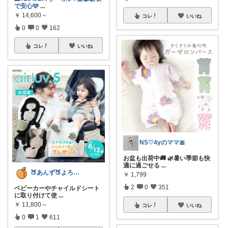
で安心🩷
...
￥
14,600～
コレ
いいね
0
0
162
コレ
いいね
NS♡4yのママ🎀
お盆も出荷中🚚 🌿暑い季節も快
適に過ごせる
...
🍑あんず🍑よろしくおねがいします🤡
￥
1,799
2
0
351
ベビーカーやチャイルドシート
に取り付けて使
...
￥
11,800～
コレ
いいね
0
1
611