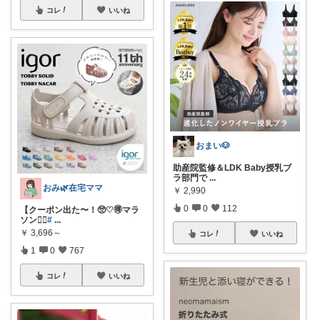
コレ
いいね
おまい🐶
助産院監修＆LDK Baby授乳ブ
ラ部門で
...
おみ🌿在宅ママ
￥
2,990
0
0
112
【クーポン出た〜！🥺♡🉐マラ
ソン🏃‍♀️
#
...
￥
3,696～
コレ
いいね
1
0
767
コレ
いいね