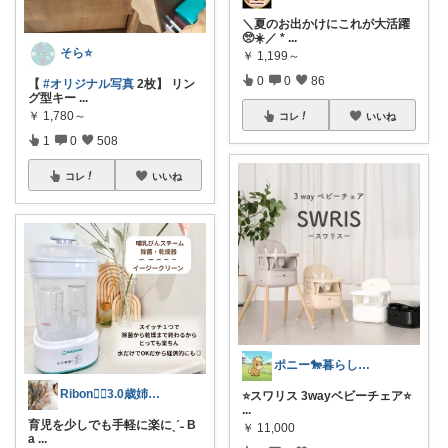
＼夏のお出かけにこれが大活躍
🥺☀️／ *
...
そら⭐️
￥
1,199～
0
0
86
【
#オリジナル写真
2枚】 リン
グ型キー
...
￥
1,780～
コレ
いいね
1
0
508
コレ
いいね
ポニー🐎暮らし快適を目指すパパ
Ribon❁⃘3.0歳姉妹ﾏﾏ👧🏻♡
⭐️スワリス 3wayベビーチェア⭐️
...
育児を少しでも手軽に楽にˎˊ˗ B
￥
11,000
a
...