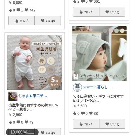
2
0
661
￥
8,880
0
1
742
コレ
いいね
コレ
いいね
スマート暮らしラボ
ちゃま🌷第二子妊娠中
＼🌷出産祝い・ギフトにおすす
め🌷／ ▷今治
...
出産準備におすすめの綿100％
￥
5,500
ベビー肌着5
...
0
0
38
￥
2,990
0
0
79
コレ
いいね
10,000
件
以上
コレ
いいね