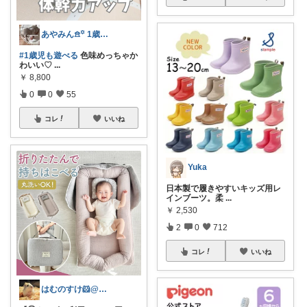
あやみん𖠿꙳ 1歳児ママ┋かわいいもの
#1歳児も遊べる
色味めっちゃか
わいい♡
...
￥
8,800
0
0
55
コレ
いいね
Yuka
日本製で履きやすいキッズ用レ
インブーツ。柔
...
￥
2,530
2
0
712
コレ
いいね
はむのすけ🐹@美味しいもの&季節の商品