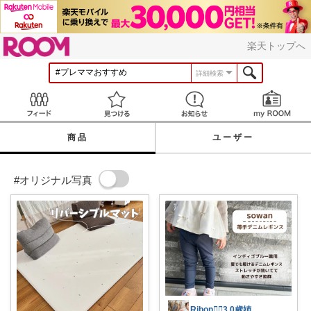
ROOM
楽天トップへ
詳細検索
Feed
見つける
お知らせ
商品
ユーザー
#オリジナル写真
Ribon❁⃘3.0歳姉妹ﾏﾏ👧🏻♡