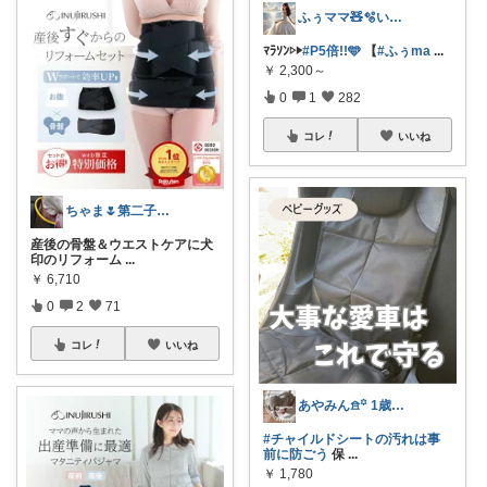
ふぅママ🧸🫧いつも有難うございます
ﾏﾗｿﾝ▷▶︎
#P5倍!!🩵
【
#ふぅma
...
￥
2,300～
0
1
282
コレ
いいね
ちゃま🌷第二子妊娠中
産後の骨盤＆ウエストケアに犬
印のリフォーム
...
￥
6,710
0
2
71
コレ
いいね
あやみん𖠿꙳ 1歳児ママ┋かわいいもの
#チャイルドシートの汚れは事
前に防ごう
保
...
￥
1,780