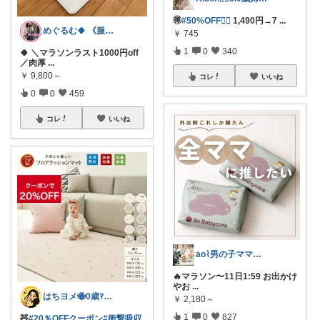
🉐
#50%OFF❤️‍🔥
1,490円→7
...
めぐるむ🍀 《服と暮らし》朝コレ
￥
745
1
0
340
🍀 ＼マラソンラスト1000円off
／肉厚
...
￥
9,800～
コレ
いいね
0
0
459
コレ
いいね
ao⌇男の子ママの暮らし
🔥マラソン〜11日1:59 お出かけ
やお
...
はちヨメ🐝0歳ﾏﾏ👶🏻🎀
￥
2,180～
1
0
827
🧸
#20％OFFクーポン
#衝撃吸収