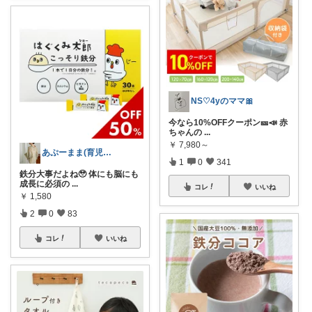
NS♡4yのママ🎀
今なら10%OFFクーポン🎫📣 赤
ちゃんの
...
￥
7,980～
あぷーまま(育児グッズ×ママグッズ)
1
0
341
鉄分大事だよね🥹 体にも脳にも
成長に必須の
...
コレ
いいね
￥
1,580
2
0
83
コレ
いいね