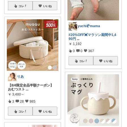
コレ
いいね
yuchi🥐mama
#20%OFF💓マラソン期間中1,4
90円
...
￥
1,192
0
0
367
コレ
いいね
りあ
【8/4限定全品半額クーポン】
おむつスト
...
￥
3,480～
3
28
985
コレ
いいね