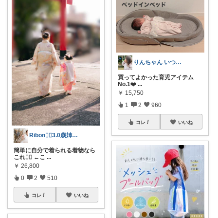
りんちゃん いつもありがとう⑅◡̈*♡
買ってよかった育児アイテム
No.1❤️
...
￥
15,750
1
2
960
コレ
いいね
Ribon❁⃘3.0歳姉妹ﾏﾏ👧🏻♡
簡単に自分で着られる着物なら
これ☝🏻 ←こ
...
￥
26,800
0
2
510
コレ
いいね