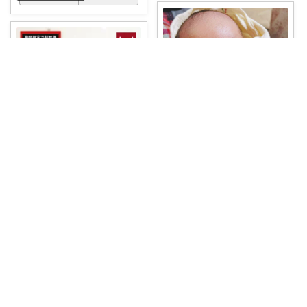
ぴま@双子育児と暮らし🍒
yuu🌼2yboy＆🥚
mushieのオーガニックコットン
のガーゼ
...
毎日お世話になった！直母無し
￥
5,280
でも母乳量減ら
...
0
0
174
￥
4,980
0
0
143
コレ
いいね
コレ
いいね