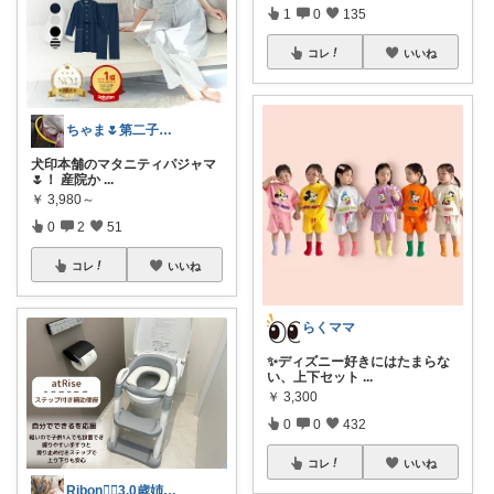
1
0
135
コレ
いいね
ちゃま🌷第二子妊娠中
犬印本舗のマタニティパジャマ
🌷！ 産院か
...
￥
3,980～
0
2
51
コレ
いいね
らくママ
✨ディズニー好きにはたまらな
い、上下セット
...
￥
3,300
0
0
432
コレ
いいね
Ribon❁⃘3.0歳姉妹ﾏﾏ👧🏻♡