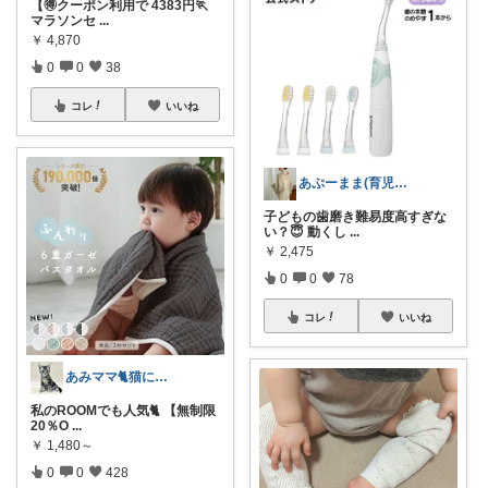
【🉐クーポン利用で 4383円🏃
マラソンセ
...
￥
4,870
0
0
38
コレ
いいね
あぷーまま(育児グッズ×ママグッズ)
子どもの歯磨き難易度高すぎな
い？😇 動くし
...
￥
2,475
0
0
78
コレ
いいね
あみママ🐈猫に起こされた日は朝コレ派
私のROOMでも人気🐈 【無制限
20％O
...
￥
1,480～
0
0
428