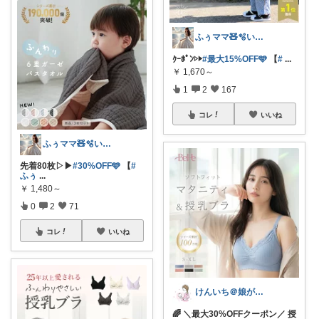
ふぅママ🧸🫧いつも有難うございます
ｸｰﾎﾟﾝ▷▶︎
#最大15%OFF🩵
【
#
...
￥
1,670～
1
2
167
コレ
いいね
ふぅママ🧸🫧いつも有難うございます
先着80枚▷▶︎
#30%OFF🩵
【
#
ふぅ
...
￥
1,480～
0
2
71
コレ
いいね
けんいち＠娘が喜んだマタニティ用品
🌈 ＼最大30%OFFクーポン／ 授