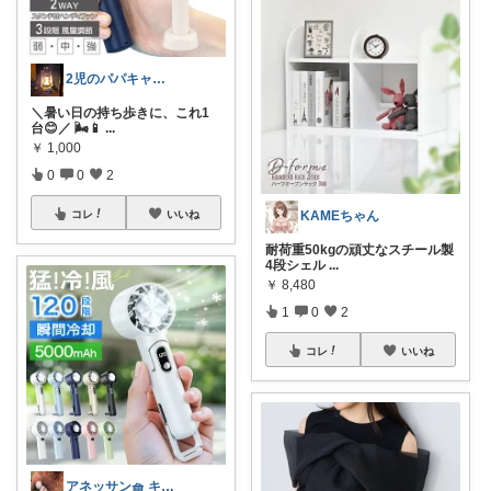
2児のパパキャンパー
＼暑い日の持ち歩きに、これ1
台😊／ 🌬️📱
...
￥
1,000
0
0
2
KAMEちゃん
コレ
いいね
耐荷重50kgの頑丈なスチール製
4段シェル
...
￥
8,480
1
0
2
コレ
いいね
アネッサン🧺 キッチンと暮らしの実用品