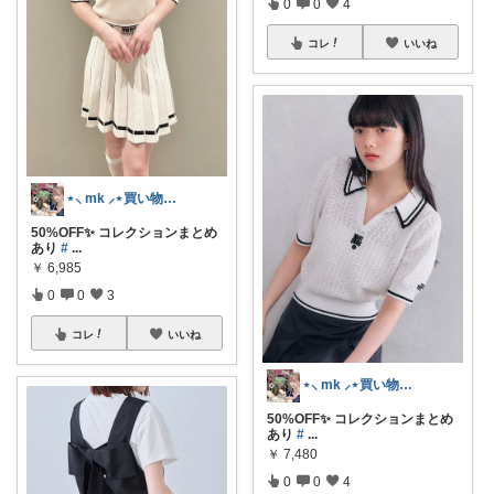
0
0
4
コレ
いいね
⋆⸜ mk ⸝⋆買い物は楽天で
50%OFF✨ コレクションまとめ
あり
#
...
￥
6,985
0
0
3
コレ
いいね
⋆⸜ mk ⸝⋆買い物は楽天で
50%OFF✨ コレクションまとめ
あり
#
...
￥
7,480
0
0
4