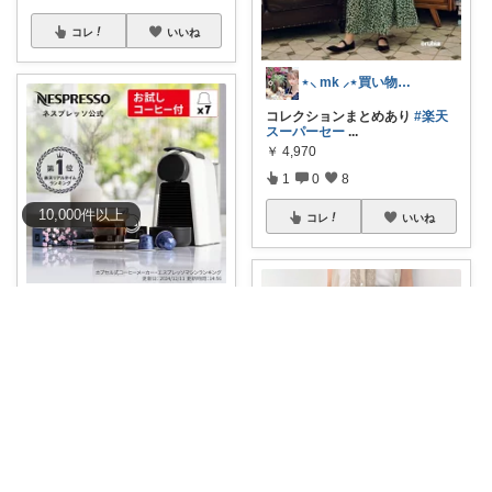
コレ
いいね
⋆⸜ mk ⸝⋆買い物は楽天で
コレクションまとめあり
#楽天
スーパーセー
...
￥
4,970
1
0
8
10,000
件
以上
コレ
いいね
room_babylove
15％オフクーポンが8/4 20:00〜
8
...
￥
19,800
1
0
3
コレ
いいね