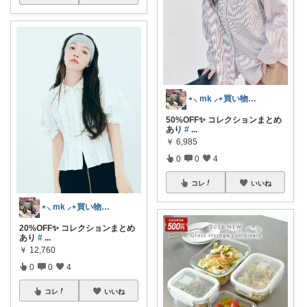
⋆⸜ mk ⸝⋆買い物は楽天で
50%OFF✨ コレクションまとめ
あり
#
...
￥
6,985
0
0
4
コレ
いいね
⋆⸜ mk ⸝⋆買い物は楽天で
20%OFF✨ コレクションまとめ
あり
#
...
￥
12,760
0
0
4
コレ
いいね