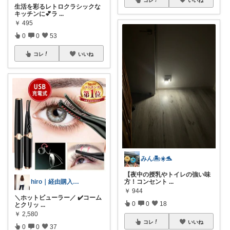
生活を彩るレトロクラシックな
キッチンに💕ラ
...
￥
495
0
0
53
コレ
いいね
みん🏝️☀️🐬
【夜中の授乳やトイレの強い味
hiro｜経由購入ありがとうございます✨
方！コンセント
...
￥
944
＼ホットビューラー／ ✔️コーム
0
0
18
とクリッ
...
￥
2,580
コレ
いいね
0
0
37