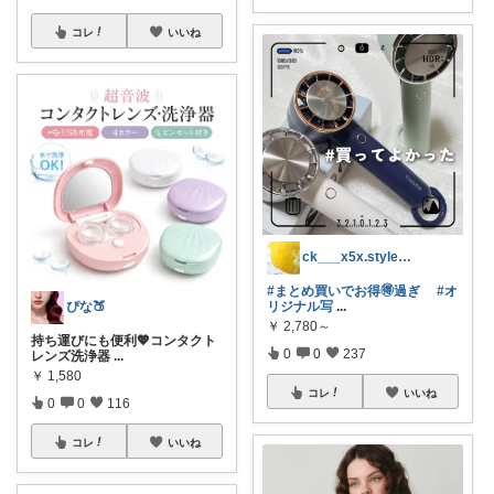
コレ
いいね
ck___x5x.style(ﾌﾟﾛﾌ
#まとめ買いでお得🉐過ぎ
#オ
ぴな🍑
リジナル写
...
￥
2,780～
持ち運びにも便利💖コンタクト
0
0
237
レンズ洗浄器
...
￥
1,580
コレ
いいね
0
0
116
コレ
いいね