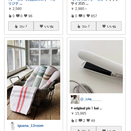
リジナ
...
サイズの
...
￥
2,580
￥
2,980～
0
0
96
0
0
857
コレ
いいね
コレ
いいね
@_i.na_____
♥︎ 𝐨𝐫𝐢𝐠𝐢𝐧𝐚𝐥 𝐩𝐢𝐜 ⌇ 𝐡𝐚𝐢
...
￥
15,985
0
2
49
iguana_13room
コレ
いいね