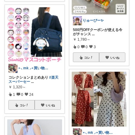
りゅーぴー✨
500円OFFクーポンが使える今
がチャンス
...
￥
1,780～
0
0
3
コレ
いいね
⋆⸜ mk ⸝⋆買い物は楽天で
コレクションまとめあり
#楽天
スーパーセー
...
￥
1,320～
1
0
24
コレ
いいね
⋆⸜ mk ⸝⋆買い物は楽天で