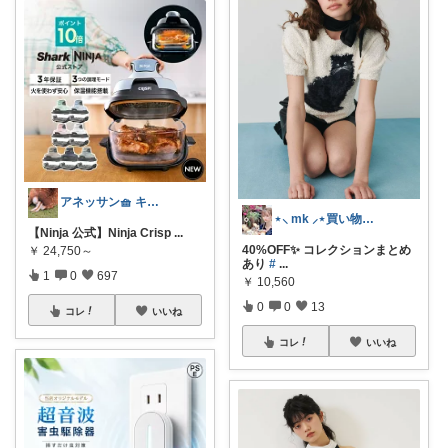
アネッサン🧺 キッチンと暮らしの実用品
⋆⸜ mk ⸝⋆買い物は楽天で
【Ninja 公式】Ninja Crisp
...
40%OFF✨ コレクションまとめ
￥
24,750～
あり
#
...
1
0
697
￥
10,560
0
0
13
コレ
いいね
コレ
いいね