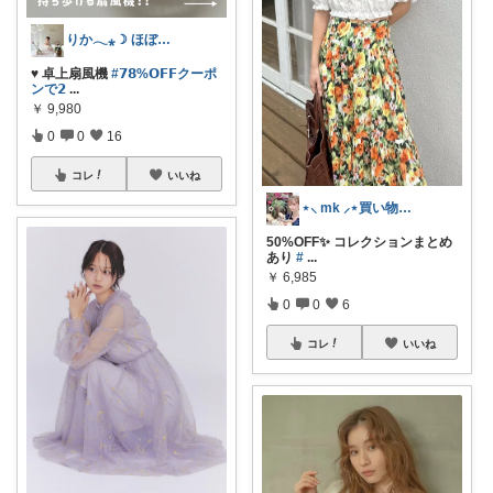
りか𓂃⁎☽ ほぼオリ写
♥ 卓上扇風機
#𝟳𝟴%𝗢𝗙𝗙クーポ
ンで𝟮
...
￥
9,980
0
0
16
コレ
いいね
⋆⸜ mk ⸝⋆買い物は楽天で
50%OFF✨ コレクションまとめ
あり
#
...
￥
6,985
0
0
6
コレ
いいね