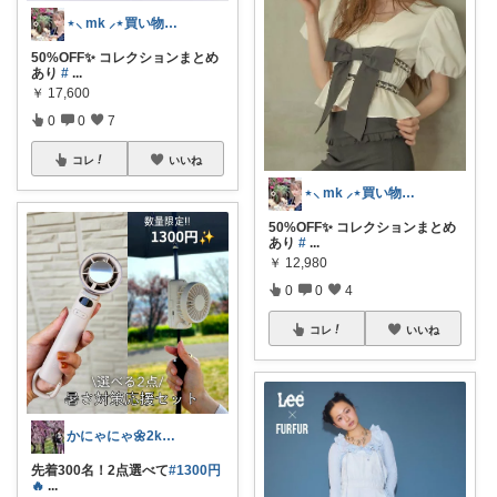
⋆⸜ mk ⸝⋆買い物は楽天で
50%OFF✨ コレクションまとめ
あり
#
...
￥
17,600
0
0
7
コレ
いいね
⋆⸜ mk ⸝⋆買い物は楽天で
50%OFF✨ コレクションまとめ
あり
#
...
￥
12,980
0
0
4
コレ
いいね
かにゃにゃ🌼2kids mama
先着300名！2点選べて
#1300円
🔥
...