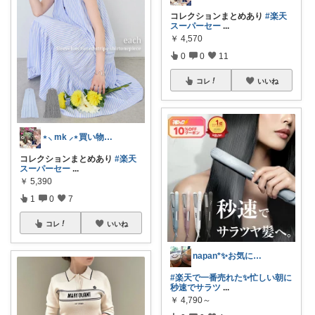
コレクションまとめあり
#楽天
スーパーセー
...
￥
4,570
0
0
11
コレ
いいね
⋆⸜ mk ⸝⋆買い物は楽天で
コレクションまとめあり
#楽天
スーパーセー
...
￥
5,390
1
0
7
コレ
いいね
napan*✨お気に入りと暮らす毎日✨
#楽天で一番売れた✨忙しい朝に
秒速でサラツ
...
￥
4,790～