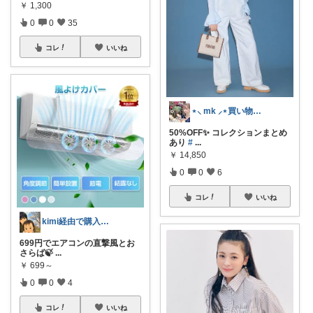
￥
1,300
0
0
35
コレ
いいね
⋆⸜ mk ⸝⋆買い物は楽天で
50%OFF✨ コレクションまとめ
あり
#
...
￥
14,850
0
0
6
コレ
いいね
kimi経由で購入ありがとうです✨
699円でエアコンの直撃風とお
さらば🍃
...
￥
699～
0
0
4
コレ
いいね