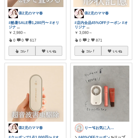
🦋2児のママ春
🦋2児のママ春
#酷暑SALE🉐1,280円〜
#オリ
#店内全品45%OFFクーポン
#オ
ジナ
...
リジナ
...
￥
2,980～
￥
3,080～
0
0
617
0
2
871
コレ
いいね
コレ
いいね
🦋2児のママ春
りー🫧お気に入りのある暮らし🧺
#クーポンで1点1,000円〜
#オ
＼
#40%OFFクーポン
✨リップ