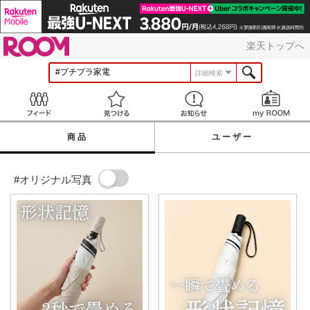
ROOM
楽天トップへ
詳細検索
Feed
見つける
お知らせ
商品
ユーザー
#オリジナル写真