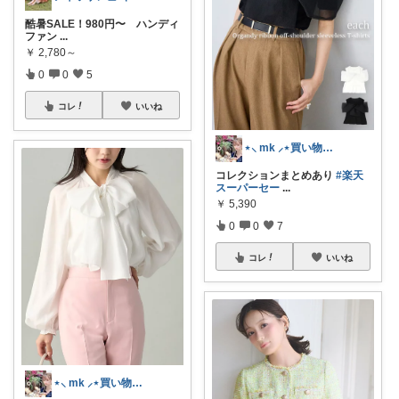
酷暑SALE！980円〜 ハンディ
ファン
...
￥
2,780～
0
0
5
コレ
いいね
⋆⸜ mk ⸝⋆買い物は楽天で
コレクションまとめあり
#楽天
スーパーセー
...
￥
5,390
0
0
7
コレ
いいね
⋆⸜ mk ⸝⋆買い物は楽天で