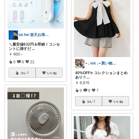
tai hei 楽天お得情報🉐
＼最安値632円＆即納！コンセ
ントに挿すだ
...
￥
900～
0
0
22
⋆⸜ mk ⸝⋆買い物は楽天で
40%OFF✨ コレクションまとめ
コレ
いいね
あり
#
...
￥
8,976
0
0
7
コレ
いいね