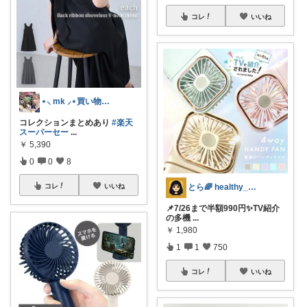
コレ
いいね
⋆⸜ mk ⸝⋆買い物は楽天で
コレクションまとめあり
#楽天
スーパーセー
...
￥
5,390
0
0
8
とら🌈 healthy_simple
コレ
いいね
📌7/26まで半額990円✨TV紹介
の多機
...
￥
1,980
1
1
750
コレ
いいね