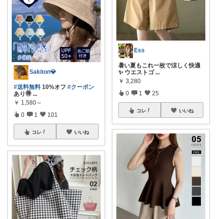
Ess
暑い夏もこれ一枚で涼しく快適
Sakiton💎
✨ ウエストゴ
...
￥
3,280
#送料無料
10%オフ
#クーポン
0
1
25
あり🉐
...
￥
1,580～
コレ
いいね
0
1
101
コレ
いいね