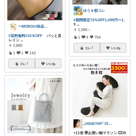
ゆう🌷朝コレ
#期間限定72%OFF1,099円〜1,
9
...
〜MONOの珍品堂〜
￥
1,090～
#送料無料
#10％OFF
パッと見
1
4
764
レイン
...
￥
2,880
コレ
いいね
1
1
143
コレ
いいね
ぷゆゆ/ﾌｫﾛﾊﾞ100 ♡から経由購入
+11倍 🉐お買い物マラソン 💥39