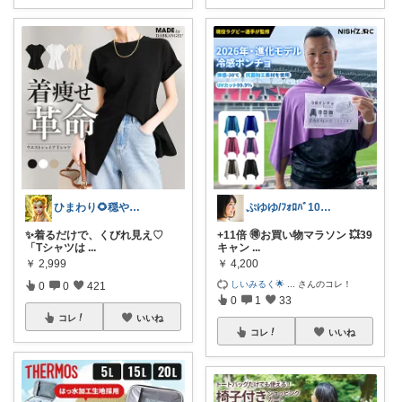
ひまわり🌻穏やかな暮らし
ぷゆゆ/ﾌｫﾛﾊﾞ100 ♡から経由購入
✨着るだけで、くびれ見え♡
+11倍 🉐お買い物マラソン 💥39
「Tシャツは
...
キャン
...
￥
2,999
￥
4,200
しいみるく🌟
...
さんのコレ！
0
0
421
0
1
33
コレ
いいね
コレ
いいね