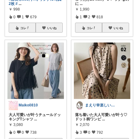
2枚
#
...
に
...
￥
998
￥
1,990
0
1
679
1
2
818
コレ
いいね
コレ
いいね
Maiko0810
まえり🌸楽しい暮らし🍀
大人可愛いが叶うチュールドッ
落ち着いた大人可愛いが叶う♡
キングTシャツ
...
ドット柄ワンピ
...
￥
3,080
￥
2,070
0
0
738
3
0
792