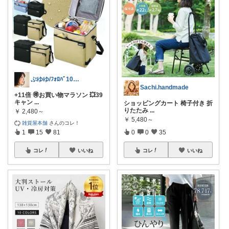
ぷゆゆ/ﾌｫﾛﾊﾞ100 ♡から経由購入
Sachi.handmade
+11倍 🉐お買い物マラソン 💥39
キャン
...
ショッピングカート 椅子付き 折
りたたみ
...
￥
2,480～
￥
5,480～
雑貨屋本舗
さんのコレ！
1
15
81
0
0
35
コレ
いいね
コレ
いいね