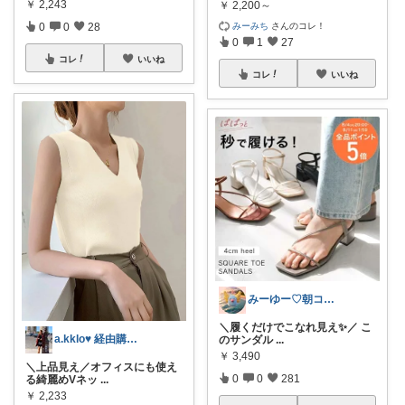
￥
2,243
￥
2,200～
みーみち
さんのコレ！
0
0
28
0
1
27
コレ
いいね
コレ
いいね
みーゆー♡朝コレ♡ママお助け隊
＼履くだけでこなれ見え✨／ こ
a.kklo♥ 経由購入感謝です💕
のサンダル
...
￥
3,490
＼上品見え／オフィスにも使え
0
0
281
る綺麗めVネッ
...
￥
2,233