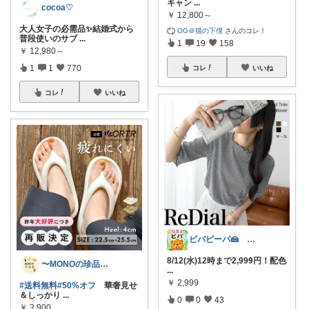
キャン
...
cocoa♡
￥
12,800～
大人女子の必需品✨結婚式から
OG＠猫の下僕
さんのコレ！
普段使いのサブ
...
1
19
158
￥
12,980～
1
1
770
コレ
いいね
コレ
いいね
ビバビーバ🍰 経由購入感謝です♥
8/12(水)12時まで2,999円！配色
〜MONOの珍品堂〜
...
￥
2,999
#送料無料
#50%オフ
華奢見せ
＆しっかり
...
0
0
43
￥
3,900