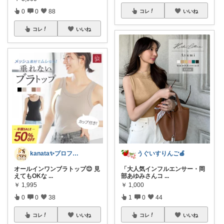
0
0
88
コレ
いいね
コレ
いいね
kanata✨プロフ写真変えました🐈
うぐいすりんご🍎
オールインワンブラトップ😊 見
「大人気インフルエンサー・岡
えてもOKな
...
部あゆみさんコ
...
￥
1,995
￥
1,000
0
0
38
1
0
44
コレ
いいね
コレ
いいね