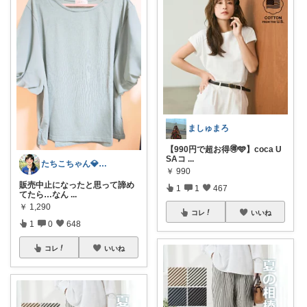
ましゅまろ
【990円で超お得🉐🩵】coca U
SAコ
...
たちこちゃん💎🐢 月始めはオリ写中心
￥
990
​販売中止になったと思って諦め
1
1
467
てたら…なん
...
￥
1,290
コレ
いいね
1
0
648
コレ
いいね