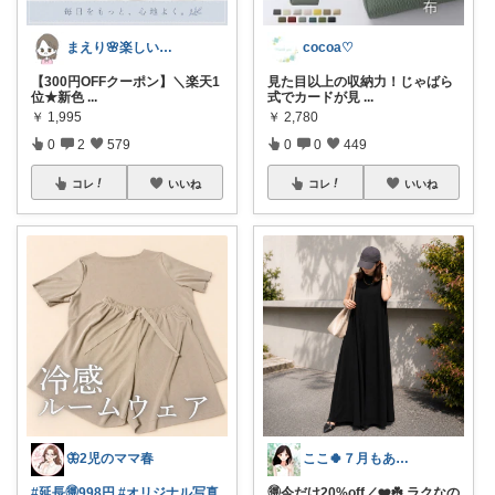
まえり🌸楽しい暮らし🍀
cocoa♡
【300円OFFクーポン】＼楽天1
見た目以上の収納力！じゃばら
位★新色
...
式でカードが見
...
￥
1,995
￥
2,780
0
2
579
0
0
449
コレ
いいね
コレ
いいね
🦋2児のママ春
ここ🍀７月もありがとう🍀
#延長🉐998円
#オリジナル写真
🉐今だけ20%off／❤️☘️ ラクなの