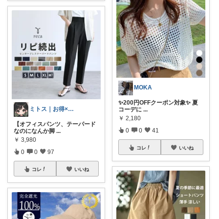
MOKA
✨200円OFFクーポン対象✨ 夏
ミトス｜お得×体型カバーコーデ
コーデに
...
￥
2,180
【オフィスパンツ、テーパード
0
0
41
なのになんか脚
...
￥
3,980
コレ
いいね
0
0
97
コレ
いいね