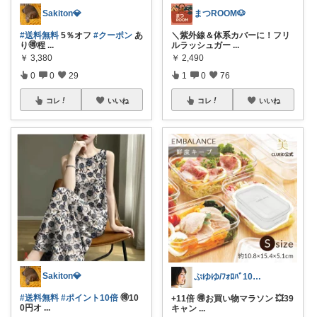
Sakiton💎
まつROOM🐶
#送料無料
5％オフ
#クーポン
あ
＼紫外線＆体系カバーに！フリ
り🉐程
...
ルラッシュガー
...
￥
3,380
￥
2,490
0
0
29
1
0
76
コレ
いいね
コレ
いいね
Sakiton💎
ぷゆゆ/ﾌｫﾛﾊﾞ100 ♡から経由購入
#送料無料
#ポイント10倍
🉐10
+11倍 🉐お買い物マラソン 💥39
0円オ
...
キャン
...