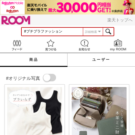
ROOM
楽天トップへ
詳細検索
Feed
見つける
お知らせ
商品
ユーザー
#オリジナル写真