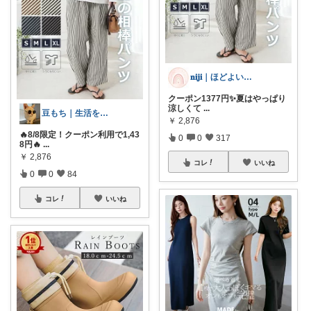
𝐧𝐢𝐣𝐢｜ほどよい華を、暮らしに
クーポン1377円✨️夏はやっぱり
涼しくて
...
豆もち｜生活を彩るマストバイ
￥
2,876
🔥8/8限定！クーポン利用で1,43
0
0
317
8円🔥
...
￥
2,876
コレ
いいね
0
0
84
コレ
いいね