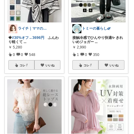
ライチ｜ママの時短美容&お出かけグッズ
トミーの暮らし🌿
🍓
#30%オフ→3696円
ふんわ
接触冷感でひんやり快適✨ きれ
り軽くて
...
いめジョガー
...
￥
5,280
￥
2,990
0
0
548
1
0
350
コレ
いいね
コレ
いいね