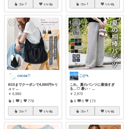
コレ
いいね
コレ
いいね
cocoa♡
こひ🍡
8/10までクーポンで4,980円✨リ
これ、夏のパンツに最強すぎ
ュッ
...
る…♡ 暑い・
...
￥
6,980
￥
2,970
1
1
778
0
0
173
コレ
いいね
コレ
いいね