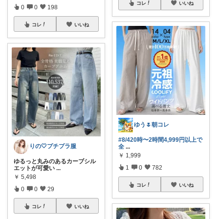
コレ
いいね
0
0
198
コレ
いいね
ゆう🌷朝コレ
#8/420時〜2時間4,999円以上で
りの🤍プチプラ服
全
...
￥
1,999
ゆるっと丸みのあるカーブシル
1
0
782
エットが可愛い
...
￥
5,498
コレ
いいね
0
0
29
コレ
いいね