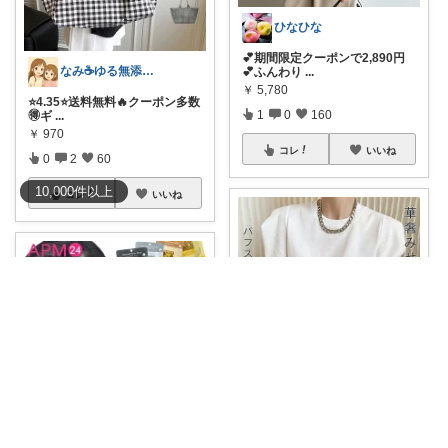
ひなひな
💕期間限定クーポンで2,890円
なみ☕ゆる無添加🌱5歳差姉妹
💕ふんわり
...
￥
5,780
⭐️4.35⭐️送料無料🔥クーポン多数
1
0
160
🉐ギ
...
￥
970
コレ
いいね
0
2
60
10,000
件
以上
コレ
いいね
まつROOM🐶
＼華やか上品！ボリュームスリ
ぷゆゆ/ﾌｫﾛﾊﾞ100 ♡から経由購入
ーブTシャツ／
...