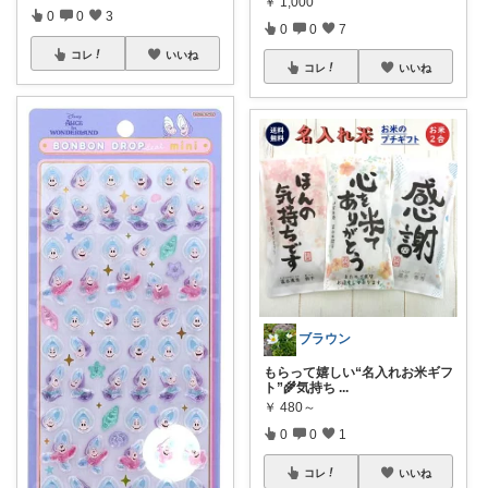
￥
1,000
0
0
3
0
0
7
コレ
いいね
コレ
いいね
ブラウン
もらって嬉しい“名入れお米ギフ
ト”🌾気持ち
...
￥
480～
0
0
1
コレ
いいね