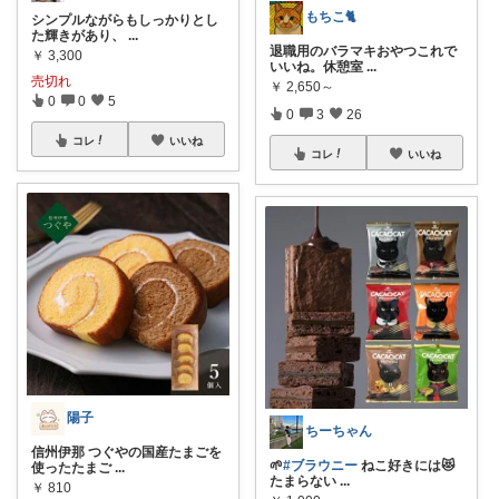
もちこ🐈
シンプルながらもしっかりとし
た輝きがあり、
...
退職用のバラマキおやつこれで
￥
3,300
いいね。休憩室
...
売切れ
￥
2,650～
0
0
5
0
3
26
コレ
いいね
コレ
いいね
陽子
ちーちゃん
信州伊那 つぐやの国産たまごを
🌱
#ブラウニー
ねこ好きには😻
使ったたまご
...
たまらない
...
￥
810