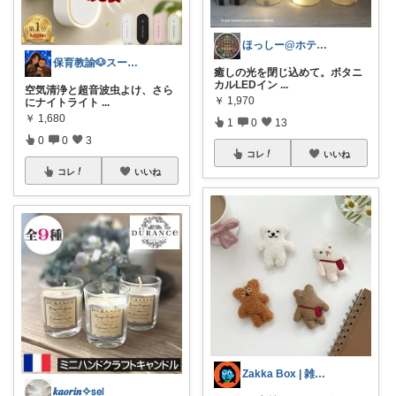
ほっしー@ホテルのような家を目指して
保育教諭🐶スーパーセール！
癒しの光を閉じ込めて。ボタニ
カルLEDイン
...
空気清浄と超音波虫よけ、さら
￥
1,970
にナイトライト
...
￥
1,680
1
0
13
0
0
3
コレ
いいね
コレ
いいね
Zakka Box | 雑貨好き🤖
𝒌𝒂𝒐𝒓𝒊𝒏✧𝗌𝖾𝗅