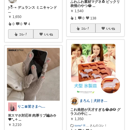
ふわふわ素材マグネ🧲 ビックリ
表情のやつ😂
...
ꫂ ၴႅၴ ⋅⋆ デュランス ミニキャンド
￥
1,540
...
￥
1,650
1
0
138
0
0
4
コレ
いいね
コレ
いいね
まろん｜犬好きの沼ROOM🐶🐾
りこ🎀皆さまへ心から感謝🩶
これ発想が天才すぎる😂🧊🐶 グ
ラスの中に
...
ꕤスマホ対応ꕤ 肉厚リブ編み⛄️
￥
1,350
🤎*｡✧
...
￥
3,210
tomo* R
...
さんのコレ！