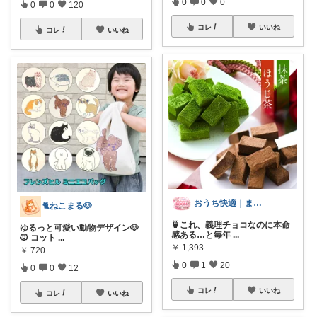
0
0
0
0
0
120
コレ
いいね
コレ
いいね
おうち快適｜まひろ GROOM
🐈ねこまる🐶
🍵これ、義理チョコなのに本命
ゆるっと可愛い動物デザイン🐶
感ある…と毎年
...
🐱 コット
...
￥
1,393
￥
720
0
1
20
0
0
12
コレ
いいね
コレ
いいね