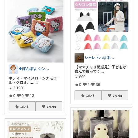
シャレトハ@ネコ派
【ママチャリ勢必見】子どもが
🍀ぽんぽよ シンプル時短ライフ🍀
喜んで被ってく
...
￥
800
キティ・マイメロ・シナモロー
ル・クロミ……
...
0
2
36
￥
2,190
0
0
13
コレ
いいね
コレ
いいね