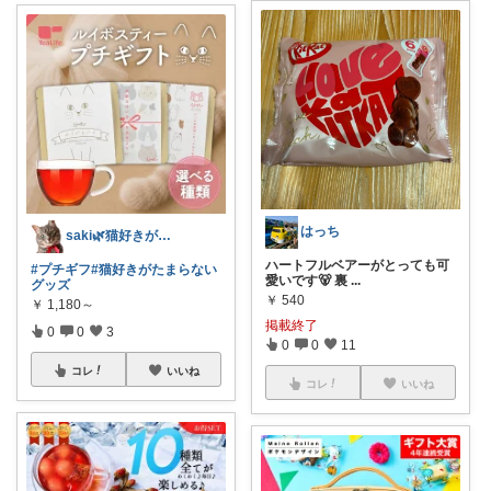
はっち
saki🌿猫好きがたまらないグッズ
ハートフルベアーがとっても可
#プチギフ
#猫好きがたまらない
愛いです🐻 裏
...
グッズ
￥
540
￥
1,180～
掲載終了
0
0
3
0
0
11
コレ
いいね
コレ
いいね