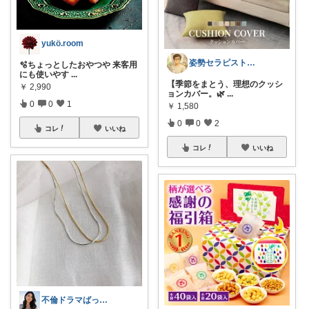
yukö.room
姿勢セラピスト｜カズ
🫧ちょっとしたおやつや 来客用
にも使いやす
...
【季節をまとう、理想のクッシ
￥
2,990
ョンカバー。🌿
...
0
0
1
￥
1,580
0
0
2
コレ
いいね
コレ
いいね
不倫ドラマばっかり見てる不満爆発ママ☺