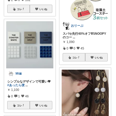
コレ
いいね
おりーぶ
スパセ先行40%オフ❣️SNOOPY
のコー
...
￥
1,090
0
0
45
コレ
いいね
Mi🎀
シンプルなデザインで可愛い💖
#あったら便
...
￥
1,100
0
1
46
コレ
いいね