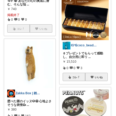
🦄✨ 😭 あなたの心の奥底に潜
む、そんな悩
...
￥
740
掲載終了
0
0
0
コレ
いいね
IG🫧coco_beads_ring
🌷プレゼントでもらって感動
し、自分用に即リ
...
￥
15,510
0
0
3
コレ
いいね
Zakka Box | 雑貨好き🤖
壁べた寝のイッヌ🐶🤩 心地よさ
そうな表情👍
...
￥
380
2
0
162