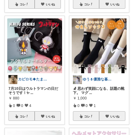
コレ
いいね
コレ
いいね
カピロモ🍀たまにくすっと笑えるーむ🐾
ゆう🌷優雅な暮らし🌼*･
7月10日はウルトラマンの日だ
🧦 思わず笑顔になる、話題の靴
そうです！✨
...
下。 マグ
...
￥
880
￥
1,000
0
0
4
0
0
1
コレ
いいね
コレ
いいね