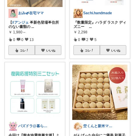
おみ🌿在宅ママ
Sachi.handmade
【
#アンジェ
🌟新色登場🌟住所
『数量限定』ハラダ ラスク ディ
のない書類の
...
ズニー
...
￥
1,980～
￥
2,298
0
0
13
0
2
5
コレ
いいね
コレ
いいね
バズドラ@暮らしを整える
空くんと新米ママ🌸💪
今回は【熊本地震復興支援】ミ
がんばった自分にご褒美 和菓子