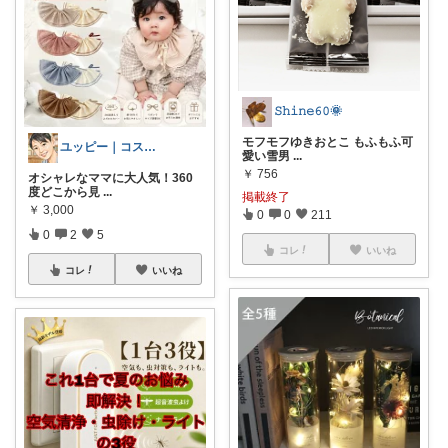
𝚂𝚑𝚒𝚗𝚎𝟼𝟶🌞
モフモフゆきおとこ もふもふ可
ユッピー｜コスメと子育てROOM
愛い雪男
...
￥
756
オシャレなママに大人気！360
度どこから見
...
掲載終了
￥
3,000
0
0
211
0
2
5
コレ
いいね
コレ
いいね