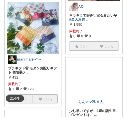
AO
ギラギラで好み♡宝石みたい💎
#楽天お買
...
￥
1,990
掲載終了
0
0
0
コレ
いいね
mari mari〜°〜
プチギフト🦋 モダンお配りギフ
ト 個包装テ
...
￥
432
掲載終了
1
2
129
214
件
コレ
いいね
らんママ🧸/５人家族の購入品
少し早いですが、4歳の誕生日