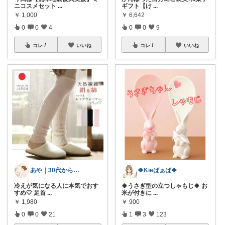
ニコスメセット
...
ギフト【け
...
￥
1,000
￥
6,642
0
0
4
0
0
9
コレ
いいね
コレ
いいね
あや｜30代からの印象美人🤍
🍀Kieばぁば🍀
冷えが気になる人に本気でおす
🍀うさぎ型の立つしゃもじ🍀 お
すめ🤍 足首
...
米が付きに
...
￥
1,980
￥
900
0
0
21
1
3
123