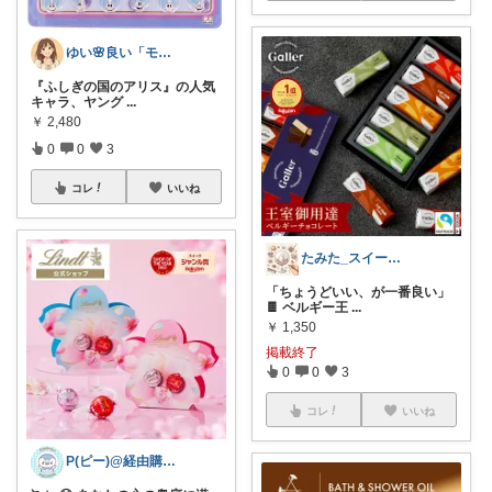
ゆい🌸良い「モノ」で生活を少し楽に✨
『ふしぎの国のアリス』の人気
キャラ、ヤング
...
￥
2,480
0
0
3
コレ
いいね
たみた_スイーツから役立ちグッズまで
「ちょうどいい、が一番良い」
🍫 ベルギー王
...
￥
1,350
掲載終了
0
0
3
コレ
いいね
P(ピー)@経由購入します！