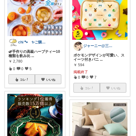
chi 🐾 ✨ご購入感謝です✨
ジャーニー@三兄弟ママ
🌿手作りの高級ハーブティー10
ポケモンデザインが可愛い、ス
種類を飲み比
...
イーツ付きバニ
...
￥
2,780
￥
594
0
0
5
掲載終了
0
0
7
コレ
いいね
コレ
いいね