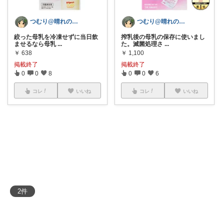
つむり@晴れの国、賃貸暮らしの転勤族
つむり@晴れの国、賃貸暮らしの転勤族
絞った母乳を冷凍せずに当日飲
搾乳後の母乳の保存に使いまし
ませるなら母乳
...
た。滅菌処理さ
...
￥
638
￥
1,100
掲載終了
掲載終了
0
0
8
0
0
6
コレ
いいね
コレ
いいね
2
件