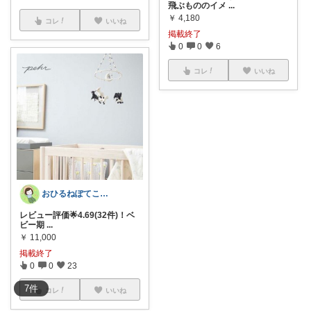
飛ぶもののイメ
...
￥
4,180
コレ
いいね
掲載終了
0
0
6
コレ
いいね
おひるねぽてこ@potekohouse
レビュー評価🌟4.69(32件)！ベ
ビー期
...
￥
11,000
掲載終了
0
0
23
7
件
コレ
いいね