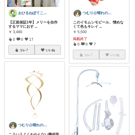
おひるねぽてこ@potekohouse
つむり@晴れの国、賃貸暮らしの転勤族
【正規保証1年】メリーを自作
このイモムシモビール、憎めな
するママにおす
...
くて色もキレイ
...
￥
3,480
￥
5,500
掲載終了
0
0
17
0
0
7
コレ
いいね
コレ
いいね
つむり@晴れの国、賃貸暮らしの転勤族
こういうよくわかんない幾何学