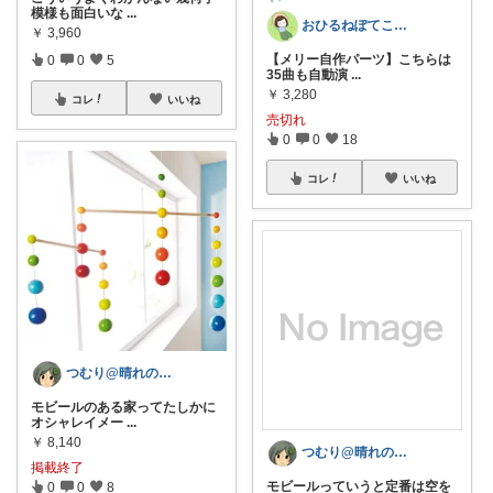
模様も面白いな
...
おひるねぽてこ@potekohouse
￥
3,960
【メリー自作パーツ】こちらは
0
0
5
35曲も自動演
...
￥
3,280
コレ
いいね
売切れ
0
0
18
コレ
いいね
つむり@晴れの国、賃貸暮らしの転勤族
モビールのある家ってたしかに
オシャレイメー
...
￥
8,140
つむり@晴れの国、賃貸暮らしの転勤族
掲載終了
モビールっていうと定番は空を
0
0
8