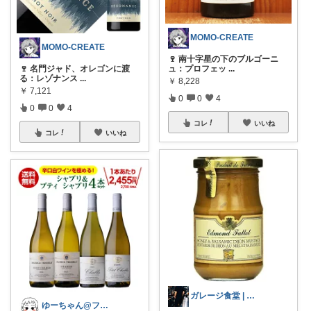
MOMO-CREATE
MOMO-CREATE
🍷 南十字星の下のブルゴーニ
🍷 名門ジャド、オレゴンに渡
ュ：プロフェッ
...
る：レゾナンス
...
￥
8,228
￥
7,121
0
0
4
0
0
4
コレ
いいね
コレ
いいね
ガレージ食堂 | 開業準備中
ゆーちゃん@フォロワーさまから購入💕