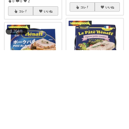
0
0
2
コレ
いいね
コレ
いいね
3,204
件
ガレージ食堂 | 開業準備中
ガレージ食堂 | 開業準備中
🥩 玉ねぎの甘みとベーコンの香
🥩 シンプルだからこそ、素材の
ばしさが食欲
...
おいしさが際
...
￥
977
￥
1,283
掲載終了
0
0
1
0
0
0
コレ
いいね
コレ
いいね