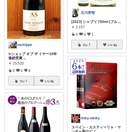
石川美智
[2023] シャブリ 750ml (ブル
...
￥
2,157
0
0
1
namippe
コレ
いいね
✨ショップ オブ ザ イヤー10年
連続受賞
...
￥
25,520
0
0
6
コレ
いいね
tinky-winky
スペイン・カスティーリャ・マ
ンチャ産のピノ
...