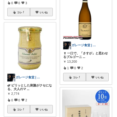
0
0
3
コレ
いいね
ガレージ食堂 | 開業準備中
🍷 一口で、「さすが」と思わせ
るブルゴーニ
...
￥
13,200
1
0
2
ガレージ食堂 | 開業準備中
コレ
いいね
🌿 ピリッとした刺激がクセにな
る、大人のマ
...
￥
2,774
0
0
2
コレ
いいね