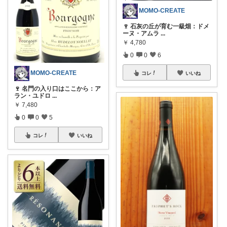
MOMO-CREATE
🍷 石灰の丘が育む一級畑：ドメ
ーヌ・アムラ
...
￥
4,780
0
0
6
MOMO-CREATE
コレ
いいね
🍷 名門の入り口はここから：ア
ラン・ユドロ
...
￥
7,480
0
0
5
コレ
いいね