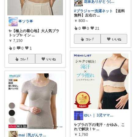
花🌼ありがとう(*･ω･)*_ _)ﾍ
#ブラジャー洗濯ネット
【送料
無料】左右の
...
￥
800～
🌟ソラ🌟
0
0
21
✨【極上の着心地】大人気ブラ
トップ✨ イン
...
コレ
いいね
￥
7,150
0
0
1
コレ
いいね
ゆい ｜ 3児ママのおすすめROOM
✨ブラの下の滝汗・かゆみ、こ
れで解決！✨
...
￥
1,760
mai ┊乳がんサバイバー × 癒し