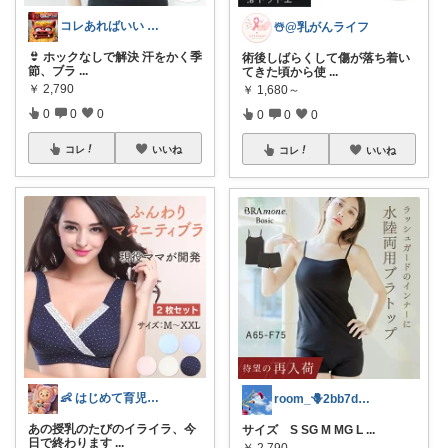
コレあればいい / myroom⋆꙳
☃️@乳がんライフ
👙 ホックなしで解決 汗をかく季
術後しばらくして傷が落ち着い
節、ブラ
...
てきた頃から使
...
￥
2,790
￥
1,680～
0
0
0
0
0
0
コレ
いいね
コレ
いいね
👶 はじめて育児｜キッズ・ベビー
room_🪻2bb7d8bc05
あの授乳のたびのイライラ、今
サイズ S SG M MG L
...
日で終わります
...
￥
2,790