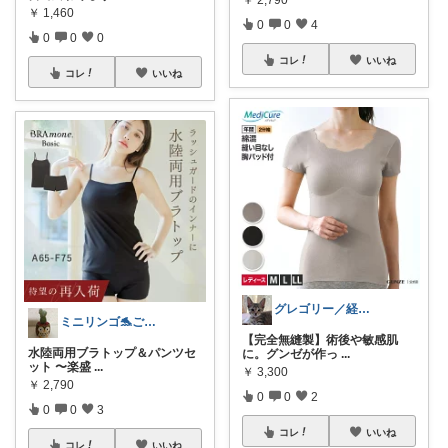
￥
1,460
0
0
4
0
0
0
コレ
いいね
コレ
いいね
グレゴリー／経由購入感謝です💕
ミニリンゴ🐬ご縁に感謝🌻ありがとう
【完全無縫製】術後や敏感肌
水陸両用ブラトップ＆パンツセ
に。グンゼが作っ
...
ット 〜楽盛
...
￥
3,300
￥
2,790
0
0
2
0
0
3
コレ
いいね
コレ
いいね