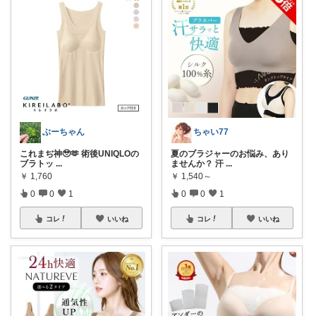
ぶーちゃん
ちゃい77
これまぢ神🥹🫶 術後UNIQLOの
夏のブラジャーのお悩み、あり
ブラトッ
...
ませんか？ 汗
...
￥
1,760
￥
1,540～
0
0
1
0
0
1
コレ
いいね
コレ
いいね