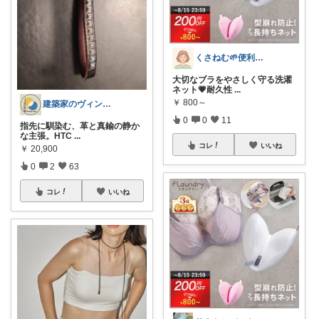
くさねむ🌱便利グッズ✨
大切なブラをやさしく守る洗濯
ネット💗耐久性
...
￥
800～
建築家のヴィンテージLOG
0
0
11
指先に馴染む、革と真鍮の静か
な主張。HTC
...
コレ
いいね
￥
20,900
0
2
63
コレ
いいね