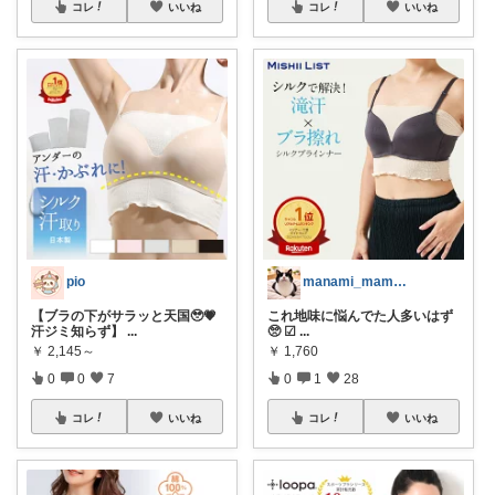
コレ
いいね
コレ
いいね
pio
manami_mama_room
【ブラの下がサラッと天国🥹💗
これ地味に悩んでた人多いはず
汗ジミ知らず】
...
🥺 ☑︎
...
￥
2,145～
￥
1,760
0
0
7
0
1
28
コレ
いいね
コレ
いいね