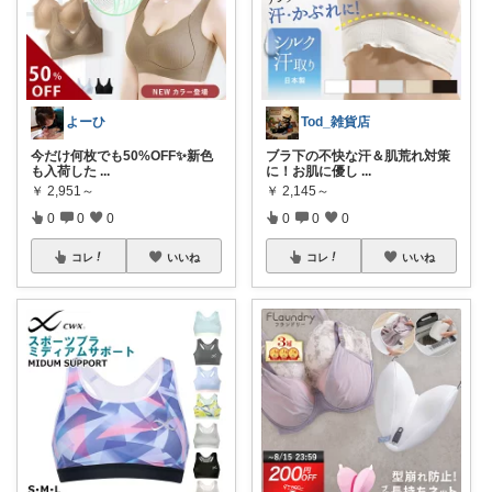
よーひ
Tod_雑貨店
今だけ何枚でも50%OFF✨新色
ブラ下の不快な汗＆肌荒れ対策
も入荷した
...
に！お肌に優し
...
￥
2,951～
￥
2,145～
0
0
0
0
0
0
コレ
いいね
コレ
いいね