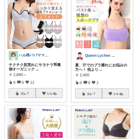
ハル🧸パパママ厳選/育児/雑貨
Queen Lychee ウォーキング
チクチク肌荒れにサヨナラ👋裏
夏、汗でのブラ擦れにお悩みの
側オーガニック
...
方へ！ 他より
...
￥
2,680～
￥
2,400
0
0
12
0
0
2
コレ
いいね
コレ
いいね