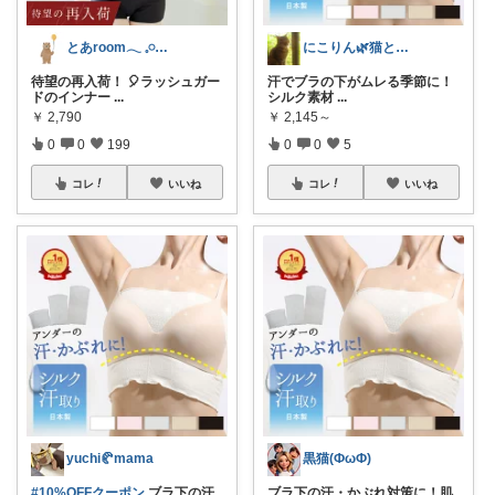
とあroom𓂃 𓈒𓏸心地よい衣食住
にこりん🌿猫と暮らす主婦のROOM😹
待望の再入荷！ 🎈ラッシュガー
汗でブラの下がムレる季節に！
ドのインナー
...
シルク素材
...
￥
2,790
￥
2,145～
0
0
199
0
0
5
コレ
いいね
コレ
いいね
yuchi🥐mama
黒猫(ФωФ)
#10%OFFクーポン
ブラ下の汗
ブラ下の汗・かぶれ対策に！肌