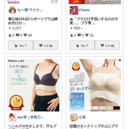
ちー🐵 アクティブ女子の日常🏃💨
Chami
着心地100点‼️スポーツブラは締
🧺「ブラだけ手洗いするのが大
め付けが
...
変…」 ブラ専
...
￥
4,257
￥
800～
0
0
48
0
0
16
コレ
いいね
コレ
いいね
aya🐰｜本気で良かったものだけ
心音
＼シルクのやさしさで、汗もブ
話題のタンクトップの上にブラ