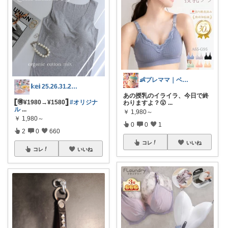
👶プレママ｜ベビー用品
𝕜𝕖𝕚 25.26.31.2日💓
あの授乳のイライラ、今日で終
𓊈🉐¥1980→¥1580𓊉
#オリジナ
わりますよ？😮
...
ル
...
￥
1,980～
￥
1,980～
0
0
1
2
0
660
コレ
いいね
コレ
いいね