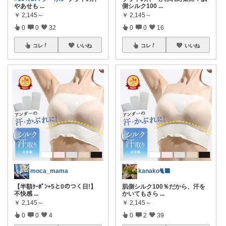
やあせも
...
側シルク100
...
￥
2,145～
￥
2,145～
0
0
32
0
0
16
コレ
いいね
コレ
いいね
moca_mama
kanako🐈‍⬛
【半額ｸｰﾎﾟﾝ+5と0のつく日!】
肌側シルク100％だから、汗を
不快感
...
かいてもさら
...
￥
2,145～
￥
2,145～
0
0
4
0
2
39