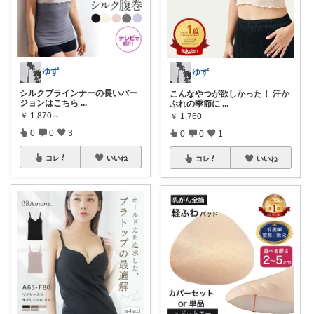
ゆず
ゆず
シルクブラインナーの長いバー
こんなやつが欲しかった！ 汗か
ジョンはこちら
...
ぶれの季節に
...
￥
1,870～
￥
1,760
0
0
3
0
0
1
コレ
いいね
コレ
いいね