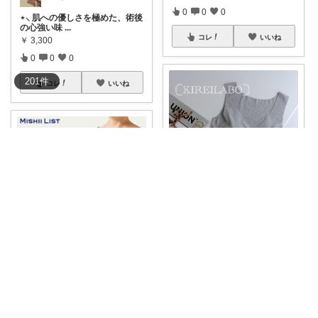
0
0
0
⋆⸜ 肌への優しさを極めた、術後
の心強い味
...
コレ
いいね
￥
3,300
0
0
0
201
件
コレ
いいね
𝕜𝕖𝕚 25.26.31.2日💓
#オリジナル写真
𖧤KIREILAB
O𖧤
...
￥
2,175～
taro__taro いらっしゃませ🎶
1
0
296
夏のブラ蒸れ問題、これでかな
り快適になった
...
コレ
いいね
￥
1,760