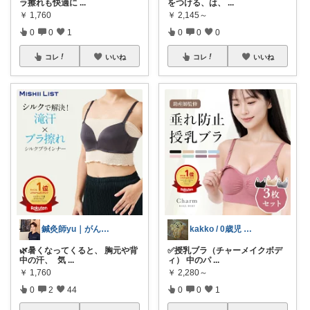
ラ擦れも快適に
...
をつける、は、
...
￥
1,760
￥
2,145～
0
0
1
0
0
0
コレ
いいね
コレ
いいね
鍼灸師yu｜がんばりすぎない整え習慣
kakko / 0歳児 帝王切開ママ
🌿暑くなってくると、 胸元や背
✅️授乳ブラ（チャーメイクボデ
中の汗、 気
...
ィ） 中のパ
...
￥
1,760
￥
2,280～
0
2
44
0
0
1