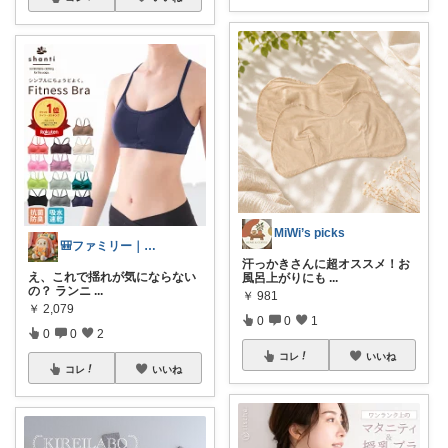
MiWi’s picks
🎒ファミリー｜スポーツ・アウトドア
汗っかきさんに超オススメ！お
え、これで揺れが気にならない
風呂上がりにも
...
の？ ランニ
...
￥
981
￥
2,079
0
0
1
0
0
2
コレ
いいね
コレ
いいね