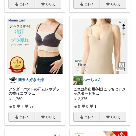
コレ
いいね
コレ
いいね
楽天大好き夫婦
ぶーちゃん
アンダーバストの汗ムレやブラ
これは外出用🥳🙌 こっちはアジ
の擦れに ブラ
...
ャスターもあ
...
￥
1,760
￥
2,376
0
7
98
0
0
1
コレ
いいね
コレ
いいね