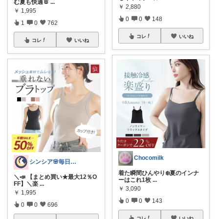
む夏も快適🐰
...
￥
2,880
￥
1,995
0
0
148
1
0
762
コレ
いいね
コレ
いいね
Chocomilk
シンシア🌸毎日ハッピーな暮らし🍀
着た瞬間ひんやり❄️夏のインナ
＼📣 【まとめ買い★最大12％O
ーはこれ1枚
...
FF】＼楽
...
￥
3,090
￥
1,995
0
0
143
0
0
696
コレ
いいね