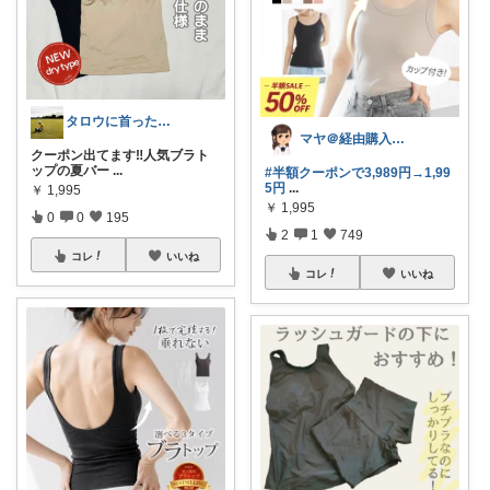
タロウに首ったけ🌞朝コレ
マヤ＠経由購入に感謝❤️
クーポン出てます‼️人気ブラト
ップの夏バー
...
#半額クーポンで3,989円→1,99
5円
...
￥
1,995
￥
1,995
0
0
195
2
1
749
コレ
いいね
コレ
いいね