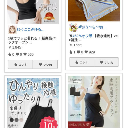
🌈@う〜ら〜/お得✨美味しい✨素敵✨
ゆうここ🥖ゆるっと楽しくお得な暮らしꕤ
🌟
#50％オフ🉐
【吸水速乾】ve
1枚でサッと着れる！ 新商品バ
r.誕生
...
ックオープン
...
￥
1,995
￥
1,845
1
0
929
0
0
565
コレ
いいね
コレ
いいね