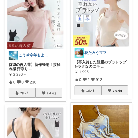
花たろうママ
こう👶今年もよろしくお願いします🥹
【再入荷した話題のブラトップ
待望の再入荷】新作登場！接触
✨ラクなのにキ
...
冷感 汗取り
...
￥
1,995
￥
2,290～
0
2
912
0
0
236
コレ
いいね
コレ
いいね