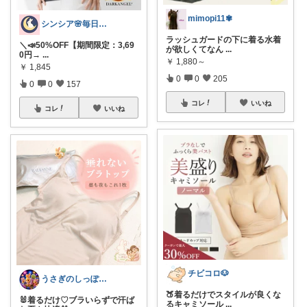
mimopi11✾
シンシア🌸毎日ハッピーな暮らし🍀
ラッシュガードの下に着る水着
＼📣50%OFF【期間限定：3,69
が欲しくてなん
...
0円→
...
￥
1,880～
￥
1,845
0
0
205
0
0
157
コレ
いいね
コレ
いいね
チビコロ🐶
うさぎのしっぽ43🐰2児の母👧朝コレ
🍑着るだけでスタイルが良くな
🐰着るだけ♡ブラいらずで汗ば
るキャミソール
...