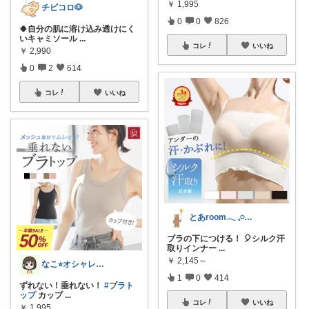
￥
1,995
チビコロ🐶
0
0
826
🍀自分の肌に溶け込み透けにく
いキャミソール
...
コレ
いいね
￥
2,990
0
2
614
コレ
いいね
とあroom𓂃 𓈒𓏸心地よい衣食住
ブラの下につける！ 🎈シルク汗
取りインナー
...
￥
2,145～
なこ⭐︎オシャレとインテリア🪴🌱
1
0
414
ずれない！垂れない！
#ブラト
ップ
カップ
...
コレ
いいね
￥
1,995