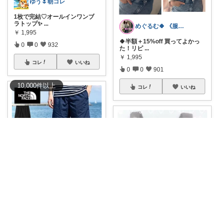
ゆう🌷朝コレ
1枚で完結♡オールインワンブ
ラトップ✨
...
めぐるむ🍀 《服と暮らし》朝コレ
￥
1,995
🍀半額＋15%off 買ってよかっ
0
0
932
た！リピ
...
￥
1,995
コレ
いいね
0
0
901
10,000
件
以上
コレ
いいね
ゆん🌈🛍️ありがとうございます🥹
🌈THE NORTH FACEショート
パ
...
￥
7,300