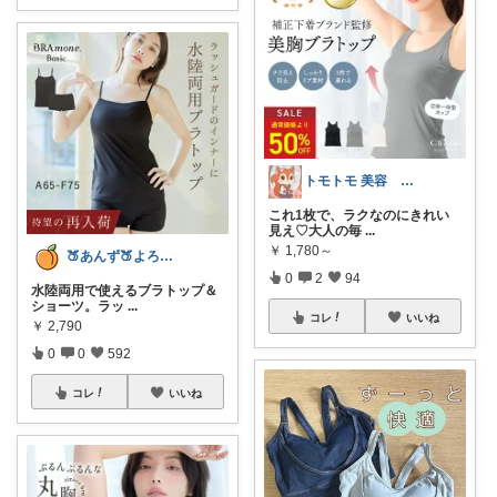
トモトモ 美容 食品 子育てルーム
これ1枚で、ラクなのにきれい
見え♡大人の毎
...
￥
1,780～
🍑あんず🍑よろしくおねがいします🤡
0
2
94
水陸両用で使えるブラトップ＆
ショーツ。ラッ
...
コレ
いいね
￥
2,790
0
0
592
コレ
いいね