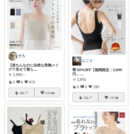
そろ
にこり
【楽ちんなのに自然な美胸メイ
ク🤍見せて着ら
...
🉐 50%OFF【期間限定：3,690
円→
...
￥
2,990～
￥
1,845
0
0
970
0
0
195
コレ
いいね
コレ
いいね