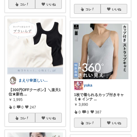
コレ
いいね
コレ
いいね
まえり🌸楽しい暮らし🍀
yuka
【300円OFFクーポン】＼楽天1
位★新色
...
1枚で着られるカップ付きキャ
ミ☀️ インナ
...
￥
1,995
￥
3,890
0
0
247
0
0
387
コレ
いいね
コレ
いいね