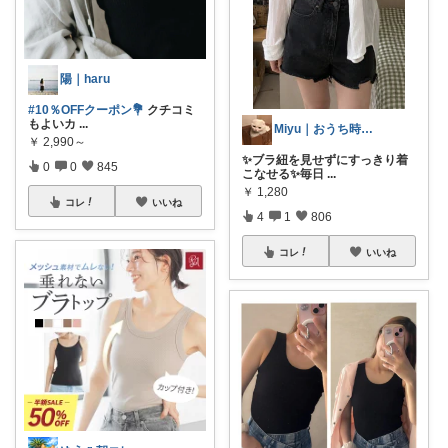
陽｜haru
#10％OFFクーポン💐
クチコミ
もよいカ
...
Miyu｜おうち時間の小さな幸せ🌸
￥
2,990～
✨ブラ紐を見せずにすっきり着
0
0
845
こなせる✨毎日
...
￥
1,280
コレ
いいね
4
1
806
コレ
いいね