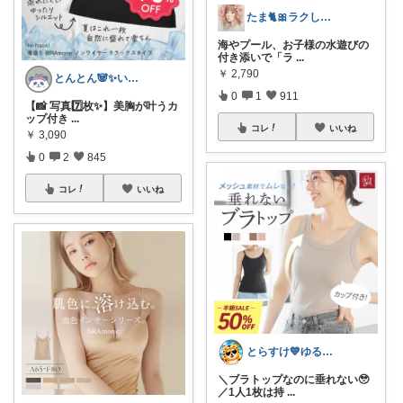
たま🐈🎀ラクして可愛い神コスパ品
海やプール、お子様の水遊びの
付き添いで「ラ
...
￥
2,790
とんとん🐼✨いいねに感謝です🙇‍♀️
0
1
911
【📸 写真7️⃣枚✨】美胸が叶うカ
ップ付き
...
コレ
いいね
￥
3,090
0
2
845
コレ
いいね
とらすけ💙ゆるミニマリストの愛用品
＼ブラトップなのに垂れない🥹
／1人1枚は持
...