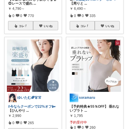
😍レースで盛れ
...
【周りと
...
￥
4,790～
￥
6,490～
0
0
770
0
0
335
コレ
いいね
コレ
いいね
ゆいたむ🌈👗👚
soramaru
#今ならクーポンで22%オフ📴
【予約特典★55％OFF】 垂れな
【ひんやり
...
いブラト
...
￥
2,990
￥
1,795
予約受付中
0
0
265
0
0
260