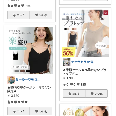
0
0
794
コレ
いいね
ケセラセラ🐟毎日を快適にするアイテム
🔥半額セール🔥 ⳹垂れないブラ
トップ⳼
...
￥
1,995
みーゆー♡朝コレ♡ママお助け隊
0
0
385
🔥55％OFFクーポン！マラソン
限定🔥
...
コレ
いいね
￥
3,180
0
0
81
コレ
いいね