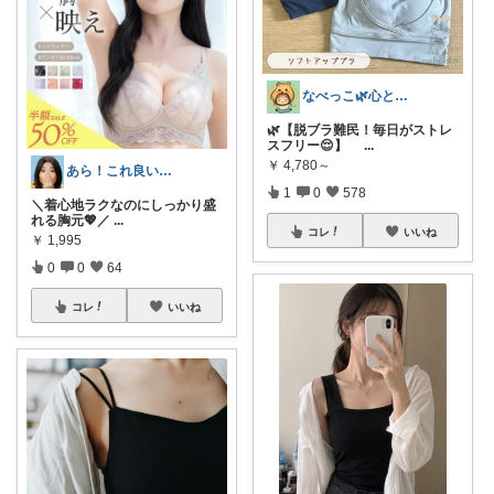
なべっこ🌿心と体を整える暮らし
🌿【脱ブラ難民！毎日がストレ
スフリー😌】
...
￥
4,780～
あら！これ良いわね～
1
0
578
＼着心地ラクなのにしっかり盛
れる胸元💖／
...
コレ
いいね
￥
1,995
0
0
64
コレ
いいね