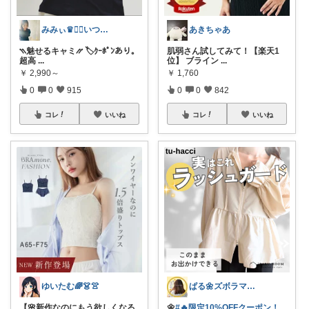
みみぃ♛👯‍♀️いつもありがとう🎪
あきちゃあ
⳹魅せるキャミ⳼ 🏷️ｸｰﾎﾟﾝあり。
肌弱さん試してみて！【楽天1
超高
...
位】 ブライン
...
￥
2,990～
￥
1,760
0
0
915
0
0
842
コレ
いいね
コレ
いいね
ゆいたむ🌈👗👚
ぱる🌼ズボラママのラク家事
【🌸新作なのにもう欲しくなる
🌼
#🔥限定10%OFFクーポン！