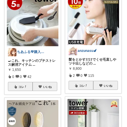
anzunasu🍆
ちあふる💛購入ありがとう💛インスタ有
髪をとかすだけでくせ毛直しや
🍳これ、キッチンのプチストレ
ツヤ出しなどの
...
ス解消アイテム
...
￥
8,800
￥
1,650
2
0
115
0
0
42
コレ
いいね
コレ
いいね