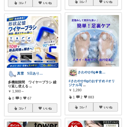
コレ
いいね
コレ
いいね
さわやかfig🍀食と暮らしを楽しむ
真雪 5日ありがとうございます
#さわやかfigのおすすめ
#オリ
多機能隙間 ワイヤーブラシ 繰
ジナル写
...
り返し使える
...
￥
1,280
￥
1,980～
1
2
883
0
0
67
コレ
いいね
コレ
いいね