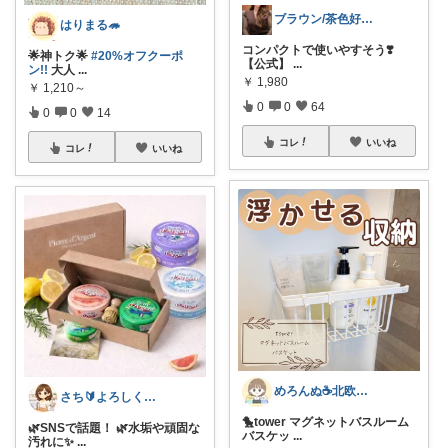
ブラウン/茶色好き🤎ノブたん
はりまる🦔
コンパクトで使いやすそう❣️
🌟神トク🌟
#20%オフクーポ
【公式】
...
ン!!
大人
...
￥
1,980
￥
1,210～
0
0
64
0
0
14
コレ
いいね
コレ
いいね
めろんぬ☕️北欧ナチュラルな暮らし
さち🔰よろしくお願いします💗
🐤tower マグネットバスルーム
🌿SNSで話題！ 🌿水垢や頑固な
バスケッ
...
汚れに✨
...