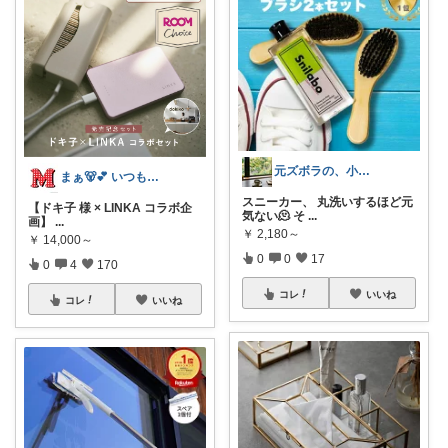
元ズボラの、小さなリセット習慣🌱
まぁ🐻💕 いつもありがとう💓
スニーカー、 丸洗いするほど元
【ドキ子 様 × LINKA コラボ企
気ない🫠 そ
...
画】
...
￥
2,180～
￥
14,000～
0
0
17
0
4
170
コレ
いいね
コレ
いいね