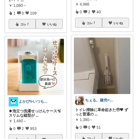
い！！
...
￥
4,986
￥
1,080～
0
2
40
1
0
109
コレ
いいね
コレ
いいね
ちぇる。建売×暖色お家づくり
よかぴ✨いつも感謝です💖😊💖
トイレ掃除に革命起きた🥹🤎 ず
🍀泡立つ洗濯せっけんケース🫧
っと普通の
...
スリムな縦型が
...
￥
1,380～
￥
1,480～
0
0
51
0
2
953
コレ
いいね