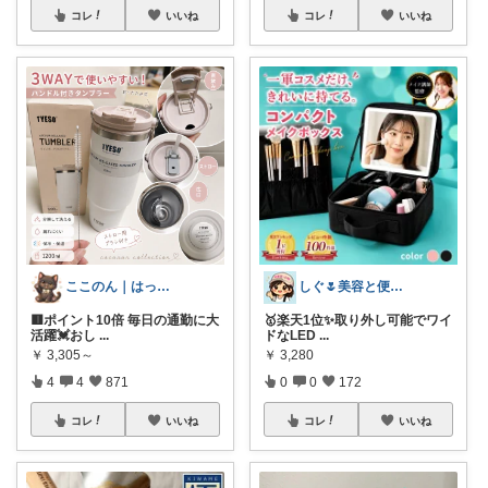
コレ
いいね
コレ
いいね
ここのん｜はっぴいライフ💓
しぐ🌷美容と便利な小物🍀
🟥ポイント10倍 毎日の通勤に大
🥇楽天1位✨️取り外し可能でワイ
活躍💓おし
...
ドなLED
...
￥
3,305～
￥
3,280
4
4
871
0
0
172
コレ
いいね
コレ
いいね