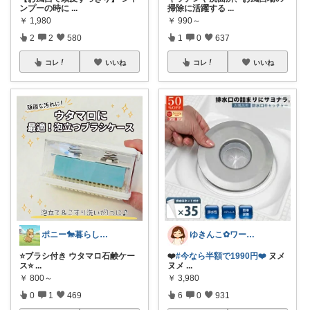
ンプーの時に
...
掃除に活躍する
...
￥
1,980
￥
990～
2
2
580
1
0
637
コレ
いいね
コレ
いいね
ポニー🐎暮らし快適を目指すパパ
ゆきんこ✿ワーママ時短アイテム✿
⭐️ブラシ付き ウタマロ石鹸ケー
❤️
#今なら半額で1990円❤️
ヌメ
ス⭐️
...
ヌメ
...
￥
800～
￥
3,980
0
1
469
6
0
931