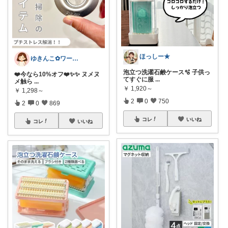
ほっしー★
ゆきんこ✿ワーママ時短アイテム✿
泡立つ洗濯石鹸ケース🫧 子供っ
❤️今なら10%オフ❤️✨✨ ヌメヌ
てすぐに服
...
メ触ら
...
￥
1,920～
￥
1,298～
2
0
750
2
0
869
コレ
いいね
コレ
いいね