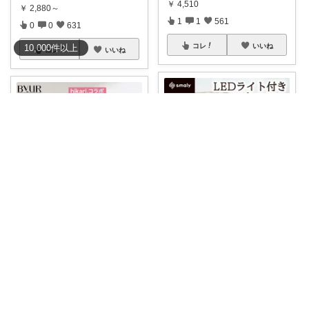
￥
4,510
￥
2,880～
1
1
561
0
0
631
コレ
いいね
10,000
件
以上
コレ
いいね
ひるゆう♡小学生2児ママ
なつめ🌺大人女子のお悩み美容🫧
【10％OFF】メイク場所を丸ご
【46%OFF★4,682円】hikari
...
と持ち運べ
...
￥
6,688
￥
4,980
0
1
108
1
1
30
コレ
いいね
コレ
いいね