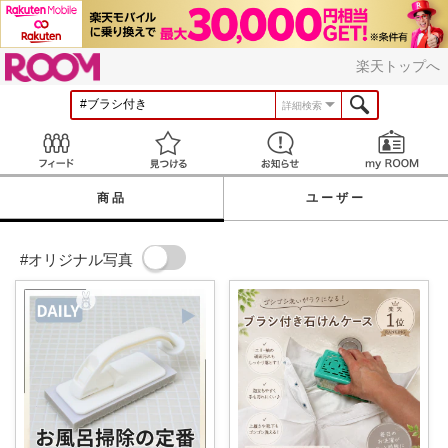
ROOM
楽天トップへ
詳細検索
Feed
見つける
お知らせ
商品
ユーザー
#オリジナル写真