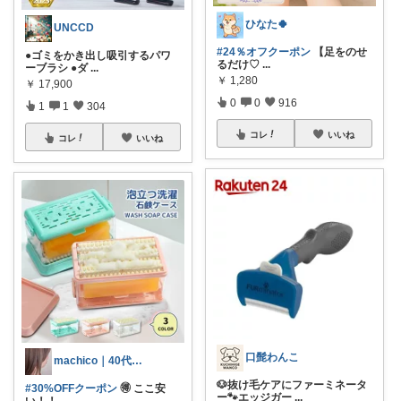
ひなた🍀
UNCCD
#24％オフクーポン
【足をのせ
●ゴミをかき出し吸引するパワ
るだけ♡
...
ーブラシ ●ダ
...
￥
1,280
￥
17,900
0
0
916
1
1
304
コレ
いいね
コレ
いいね
口髭わんこ
machico｜40代 転勤族パート主婦
🐶抜け毛ケアにファーミネータ
#30%OFFクーポン
🉐 ここ安
ー🐾エッジガー
...