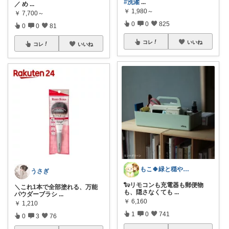
#洗濯
...
／ め
...
￥
1,980～
￥
7,700～
0
0
825
0
0
81
コレ
いいね
コレ
いいね
もこ🍀緑と穏やかなくらし🐑🍀
うさぎ‪
🐑リモコンも充電器も郵便物
＼これ1本で全部塗れる、万能
も、隠さなくても
...
パウダーブラシ
...
￥
6,160
￥
1,210
1
0
741
0
3
76