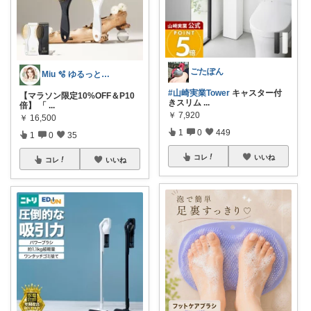
ごたぽん
Miu 🫧 ゆるっと自分磨き。
#山崎実業Tower
キャスター付
【マラソン限定10%OFF＆P10
きスリム
...
倍】 「
...
￥
7,920
￥
16,500
1
0
449
1
0
35
コレ
いいね
コレ
いいね