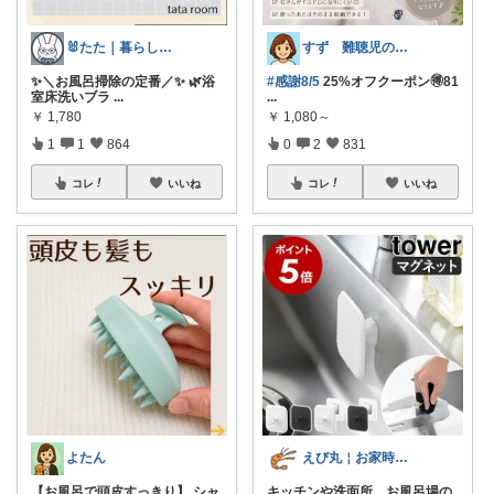
🐰たた｜暮らしと子育て
すず 難聴児のママ🦻
✨＼お風呂掃除の定番／✨ 🌿浴
#感謝8/5
25%オフクーポン🉐81
室床洗いブラ
...
...
￥
1,780
￥
1,080～
1
1
864
0
2
831
コレ
いいね
コレ
いいね
よたん
えび丸￤お家時間を快適にする アイテム
【お風呂で頭皮すっきり】 シャ
キッチンや洗面所、お風呂場の