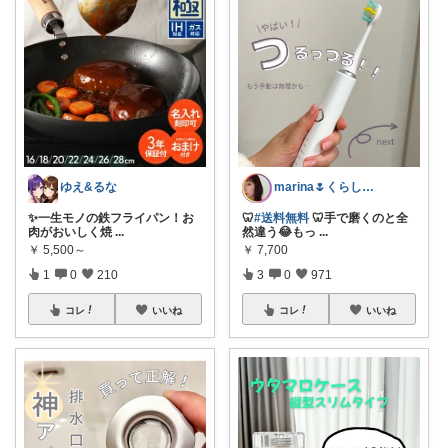
ゆえ&るな
marina🌷くらしとおしゃれ🏠💄
✨一生モノの鉄フライパン！お
🦷
#送料無料
🦷手で磨くのと全
肉がおいしく焼
...
然違う😂もっ
...
￥
5,500～
￥
7,700
1
0
210
3
0
971
コレ
いいね
コレ
いいね