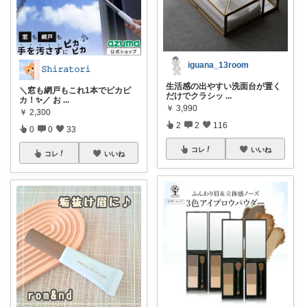
iguana_13room
𝚂𝚑𝚒𝚛𝚊𝚝𝚘𝚛𝚒
生活感の出やすい洗面台が置く
＼窓も網戸もこれ1本でピカピ
だけでクラシッ
...
カ！✨／ お
...
￥
3,990
￥
2,300
2
2
116
0
0
33
コレ
いいね
コレ
いいね