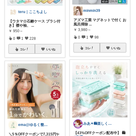
minmin39
teru｜ここちよし
アズマ工業 マグネットで付く お
【ウタマロ石鹸ケース ブラシ付
風呂掃除
...
き】襟や袖、
...
￥
3,980～
￥
950～
0
1
98
0
1
228
コレ
いいね
コレ
いいね
みあ✦🛍️楽しくお買い物
ema@ゆるく整う暮らし
【43%OFFクーポン配布中】 🛍️
＼5％OFFクーポンで7,315円✨