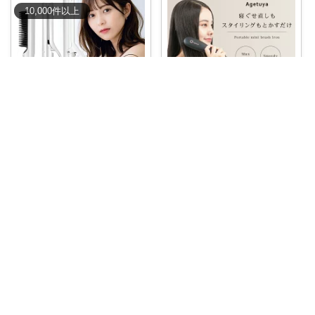
10,000
件
以上
anzunasu🍆
おか@元社畜
【コスパ最強✨今だけ8,500円】
新発売
...
朝、寝ぐせに気づいて時間がな
￥
8,800
いとため息をつ
...
0
0
107
￥
4,840～
0
0
7
コレ
いいね
コレ
いいね