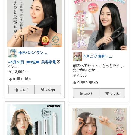
神戸パパ／ランキング＆レビュー毎日掲載
うさこ♡ 便利・健康・おしゃれ♡
#6月28日_👑8位👑_美容家電
🌟
朝のヘアセット、もっとラクし
4.5
...
たい🥹✨ とか
...
￥
13,999～
￥
4,380
0
0
8
0
0
49
コレ
いいね
コレ
いいね