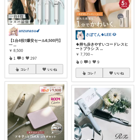
anzunasu🍆
さぼてん🌵LEE 🐶
【1台4役‼️爆安セール8,500円】
🌵持ち歩きやすいコードレスヒ
一
...
ートブラシ ス
...
￥
8,500
￥
7,700～
1
0
297
0
0
9
コレ
いいね
コレ
いいね