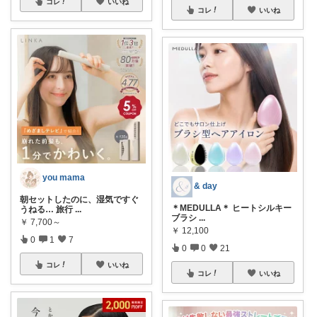
コレ
いいね
コレ
いいね
you mama
& day
朝セットしたのに、湿気ですぐ
＊MEDULLA＊ ヒートシルキー
うねる… 旅行
...
ブラシ
...
￥
7,700～
￥
12,100
0
1
7
0
0
21
コレ
いいね
コレ
いいね