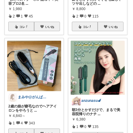
容プロ2名
...
ツヤ出しなどの
...
￥
1,980
￥
8,800
2
1
45
2
0
115
コレ
いいね
コレ
いいね
まみや@がんばりすぎない毎日を。
anzunasu🍆
2歳の娘が癖毛なのでヘアアイ
朝3分とかすだけで、まるで美
ロンをやろうと
...
容院帰りのナチ
...
￥
4,840～
￥
6,380
1
4
343
1
0
135