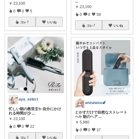
...
￥
23,100
￥
23,100
0
0
5
0
0
58
コレ
いいね
コレ
いいね
aya_select
anzunasu🍆
忙しい朝の救世主✨ 自分にかけ
とかすだけで自然なストレート
れる時間が少
...
へ✨ 朝のヘア
...
￥
23,100
￥
5,980
0
0
22
0
0
37
コレ
いいね