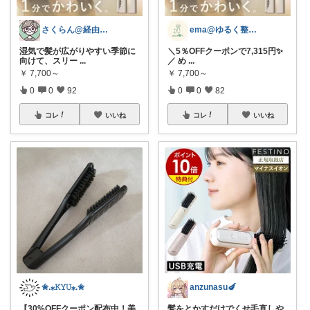
さくらん@経由感謝
ema@ゆるく整う暮らし
湿気で髪が広がりやすい季節に
＼5％OFFクーポンで7,315円✨
向けて、スリー
...
／ め
...
￥
7,700～
￥
7,700～
0
0
92
0
0
82
コレ
いいね
コレ
いいね
✬.⁎𝙺𝚈𝚄⁎.✬
anzunasu🍆
【30%OFFクーポン配布中！美
髪をとかすだけでくせ毛直しや