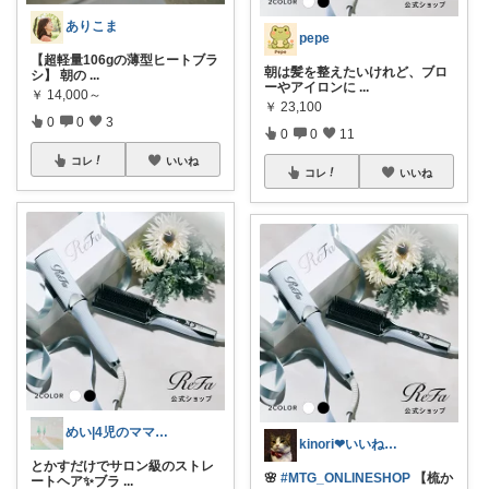
ありこま
pepe
【超軽量106gの薄型ヒートブラ
朝は髪を整えたいけれど、ブロ
シ】 朝の
...
ーやアイロンに
...
￥
14,000～
￥
23,100
0
0
3
0
0
11
コレ
いいね
コレ
いいね
めい|4児のママおすすめ
kinori❤︎いいねご購入感謝です💝
とかすだけでサロン級のストレ
🌸
#MTG_ONLINESHOP
【梳か
ートヘア✨ブラ
...