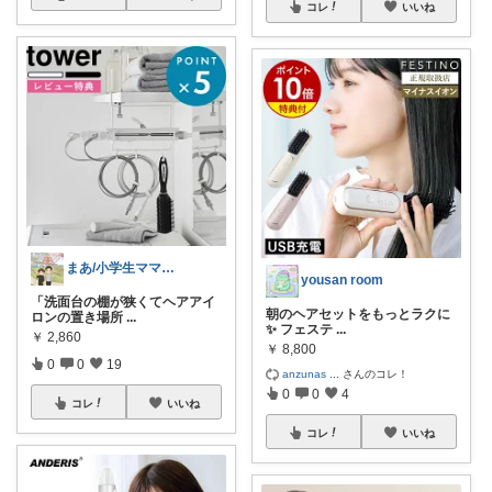
コレ
いいね
まあ/小学生ママの転勤ROOM
yousan room
「洗面台の棚が狭くてヘアアイ
朝のヘアセットをもっとラクに
ロンの置き場所
...
✨ フェステ
...
￥
2,860
￥
8,800
0
0
19
anzunas
...
さんのコレ！
0
0
4
コレ
いいね
コレ
いいね