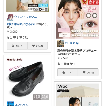
ウィンドウ＠いつもありがとうございます♪
#紫外線が気になるね♪
✅Wpc.公
式 ⭐
...
￥
3,080
1
1
771
Y U K O 💎
コレ
いいね
新色登場✨新木優子プロデュー
スのエバーカラ
...
￥
2,598
0
0
2
コレ
いいね
ロンちゃん