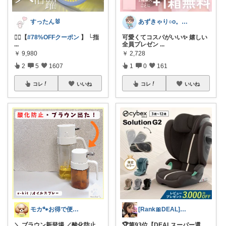
すったん🐰
あずきゃり○o。.🐟🐠
🏃‍♀️【
#78%OFFクーポン
】 └指
可愛くてコスパがいい✨ 嬉しい
...
全員プレゼン
...
￥
9,980
￥
2,728
2
5
1607
1
0
161
コレ
いいね
コレ
いいね
モカ🐾お得で便利💛犬とのおうち時間
[Rank🎀DEAL]毎日コレ@ano
＼ ブラウン新登場 ／酸化防止
🏆第93位【DEALスーパー還