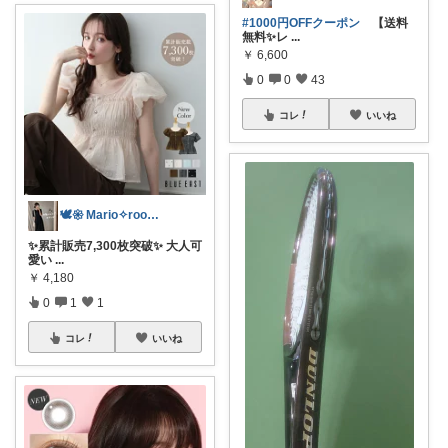
#1000円OFFクーポン
【送料
無料✨レ
...
￥
6,600
0
0
43
コレ
いいね
🕊𑁍 Mario✧room 𑁍🕊
✨累計販売7,300枚突破✨ 大人可
愛い
...
￥
4,180
0
1
1
コレ
いいね