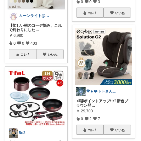
0
0
3
コレ
いいね
ムーンライト@ファッション
【忙しい朝のコーデ悩み、これ
で終わりにした
...
￥
6,980
0
0
403
コレ
いいね
💚👧❤️トトさん 8月🥵
👶🉐ポイントアップ中⤴️ 新色ブ
ラウン登
...
￥
29,700
0
2
7
コレ
いいね
5o2