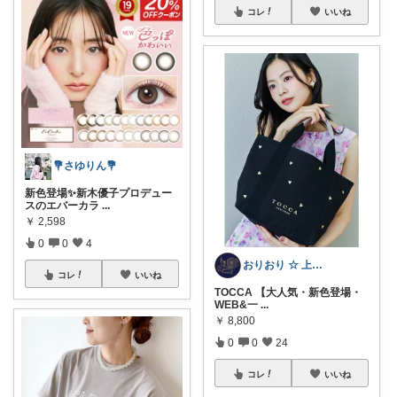
コレ
いいね
💐さゆりん💐
新色登場✨新木優子プロデュー
スのエバーカラ
...
￥
2,598
0
0
4
おりおり ☆ 上限🙏
コレ
いいね
TOCCA 【大人気・新色登場・
WEB&一
...
￥
8,800
0
0
24
コレ
いいね