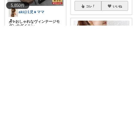
5,850
件
コレ
いいね
aki@1児👧ママ
🪑✨おしゃれなヴィンテージモ
ダンのダイニン
...
￥
24,999
0
0
3
コレ
いいね
ゆる｜美容・ファッション
#✨これ、着るだけで垢抜ける🥹
夏トップ
...
￥
6,930
0
0
15
コレ
いいね
なお