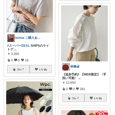
kanoa ご購入ありがとうございます
#スーパーDEAL
SHIPSのライ
トグ
...
￥
3,300
0
0
18
林檎🍎
コレ
いいね
《追加予約》【WEB限定】〈手
洗い可能〉
...
￥
12,650
0
0
281
コレ
いいね