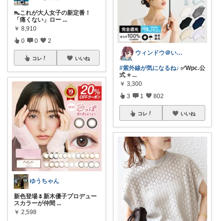
👠これが大人女子の新定番！
「痛くない」ロー
...
￥
8,910
0
0
2
ウィンドウ＠いつもありがとうございます♪
コレ
いいね
#紫外線が気になるね♪
✅Wpc.公
式 ⭐
...
￥
3,300
3
1
802
コレ
いいね
ゆうちゃん
新色登場🌷新木優子プロデュー
スカラーが仲間
...
￥
2,598