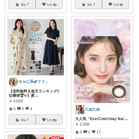
コレ
いいね
コレ
いいね
ちゃに豆🌿ファッション好き✨
【送料無料＆楽天ランキング1
位獲得🏆✨】累
...
￥
4,620
0
0
4
たぬたぬ
大人気「EverColor1day Nat
...
コレ
いいね
￥
2,598
0
2
17