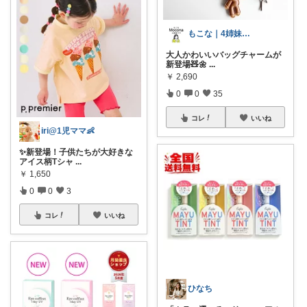
もこな｜4姉妹ママ×子供のも×家事ラク
大人かわいいバッグチャームが
新登場🧸🌼
...
￥
2,690
0
0
35
コレ
いいね
iri@1児ママ👶
✨新登場！子供たちが大好きな
アイス柄Tシャ
...
￥
1,650
0
0
3
コレ
いいね
ひなち