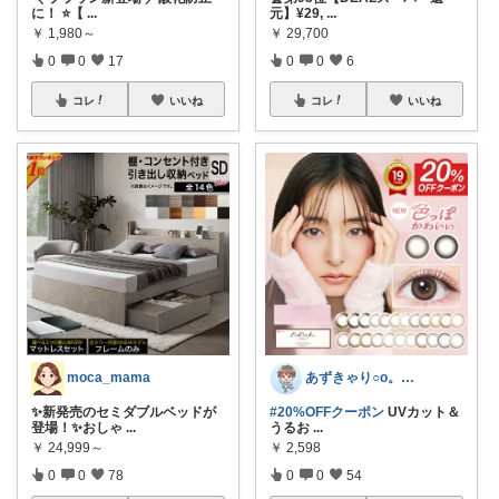
に！ ⭐️【
...
元】¥29,
...
￥
1,980～
￥
29,700
0
0
17
0
0
6
コレ
いいね
コレ
いいね
moca_mama
あずきゃり○o。.🐟🐠
✨新発売のセミダブルベッドが
#20%OFFクーポン
UVカット＆
登場！✨おしゃ
...
うるお
...
￥
24,999～
￥
2,598
0
0
78
0
0
54