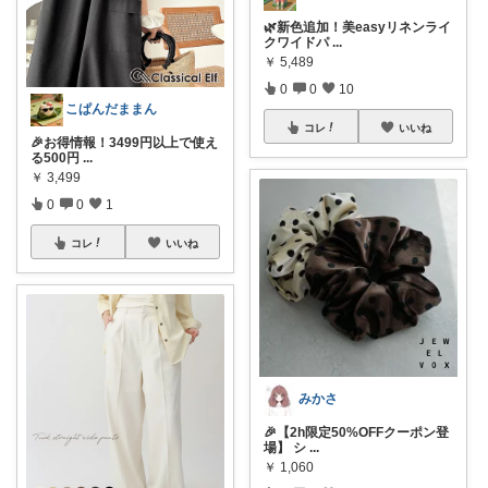
🌿新色追加！美easyリネンライ
クワイドパ
...
￥
5,489
0
0
10
こぱんだままん
コレ
いいね
🎉お得情報！3499円以上で使え
る500円
...
￥
3,499
0
0
1
コレ
いいね
みかさ
🎉【2h限定50%OFFクーポン登
場】 シ
...
￥
1,060