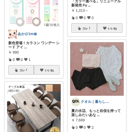
「カラー選べる」リニューアル
新発売 Fu
...
￥
1,313～
0
0
0
コレ
いいね
あか@1m🎀
新色登場！カラコン ワンデー シ
ード アイ
...
￥
990
0
0
1
コレ
いいね
クオル｜暮らしの「質」爆上げ🈁
夏の水辺、もっと自信を持って
楽しみたいあな
...
￥
7,689
0
0
2