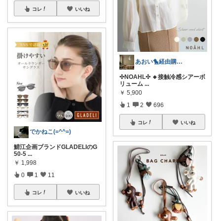
コレ
いいね
あおい🐤経由購入感謝です🐥
✣NOAHL✣ 🔸接触冷感シアーボ
リューム
...
￥
5,900
1
2
696
コレ
いいね
でかねこ(=^^=)
鯖江企画ブランドGLADELIのG
50‑5
...
￥
1,998
0
1
11
コレ
いいね