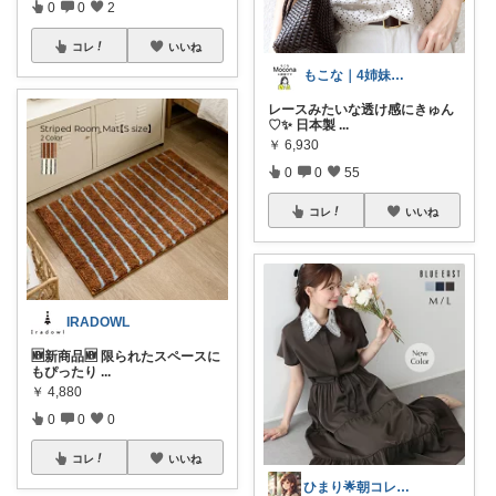
0
0
2
コレ
いいね
もこな｜4姉妹ママ×子供のも×家事ラク
レースみたいな透け感にきゅん
♡✨ 日本製
...
￥
6,930
0
0
55
コレ
いいね
IRADOWL
🆕新商品🆕 限られたスペースに
もぴったり
...
￥
4,880
0
0
0
コレ
いいね
ひまり🌟朝コレ💡いつも感謝💓