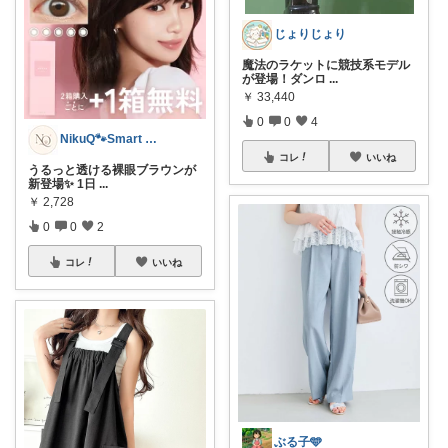
じょりじょり
魔法のラケットに競技系モデル
が登場！ダンロ
...
￥
33,440
0
0
4
NikuQ🐾Smart Choice
コレ
いいね
うるっと透ける裸眼ブラウンが
新登場✨ 1日
...
￥
2,728
0
0
2
コレ
いいね
ぶる子🩵