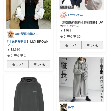
ぴーちゃん
【特別送料無料＆特別価格】UV
カット パー
...
￥
1,999
ゆに🐻経由購入ありがとうございます💖
0
0
30
#【送料無料🌼】
LILY BROWN
フ
...
コレ
いいね
￥
12,980
0
0
1
コレ
いいね
あや