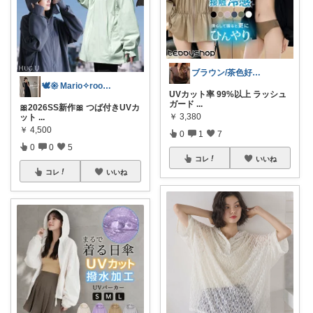
ブラウン/茶色好き🤎ノブたん
🕊𑁍 Mario✧room 𑁍🕊
UVカット率 99%以上 ラッシュ
ガード
...
🎀2026SS新作🎀 つば付きUVカ
￥
3,380
ット
...
￥
4,500
0
1
7
0
0
5
コレ
いいね
コレ
いいね