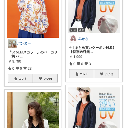
みかさ
パンヌー
⭐️【まとめ買いクーポン対象】
【特別送料無
...
『ScoLarスカラー』のベーカリ
ー柄 パ
...
￥
1,999
￥
9,790
0
0
3
0
0
23
コレ
いいね
コレ
いいね