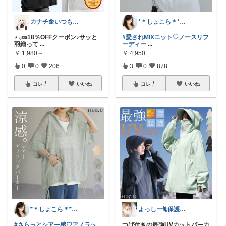
カナチ🌼いつもご覧くださり感謝ꕤ
*＊しょこら＊*朝コレ
⋆⸜🎫18％OFFクーポン♪サッと
#愛されMIXニット♡ノースリフ
羽織って
...
ーディー
...
￥
1,980～
￥
4,950
0
0
206
3
0
878
コレ
いいね
コレ
いいね
*＊しょこら＊*朝コレ
よっしー🐈保護猫暮らし
#さらっとシアー感♡アノラッ
つば付きの最強UVカットパーカ