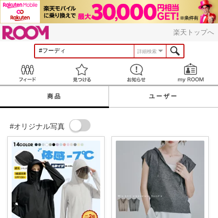
ROOM
楽天トップへ
詳細検索
Feed
見つける
お知らせ
商品
ユーザー
#オリジナル写真