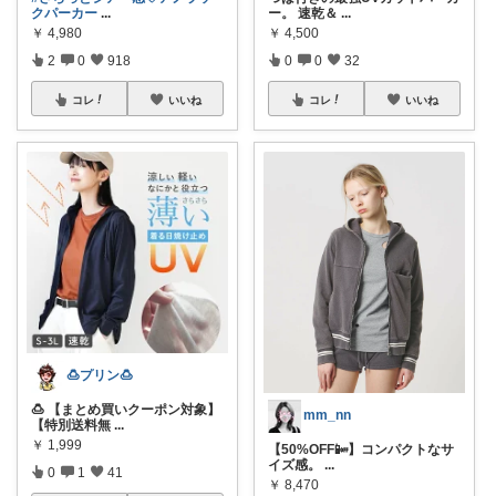
クパーカー
...
ー。 速乾＆
...
￥
4,980
￥
4,500
2
0
918
0
0
32
コレ
いいね
コレ
いいね
🍮プリン🍮
🍮 【まとめ買いクーポン対象】
mm_nn
【特別送料無
...
￥
1,999
【50%OFF📴】コンパクトなサ
イズ感。
...
0
1
41
￥
8,470