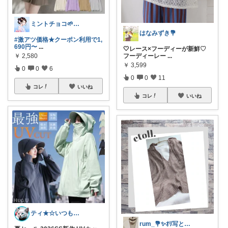
ミントチョコ🌱いつもありがとう
はなみずき💐
#激アツ価格★クーポン利用で1,
690円〜
...
🤍レース×フーディーが新鮮♡
フーディーレー
...
￥
2,580
￥
3,599
0
0
6
0
0
11
コレ
いいね
コレ
いいね
ティ★☆いつもありがとうございます♪☆★
rum_💐✨️ｵﾘ写とお買物🪷✨️