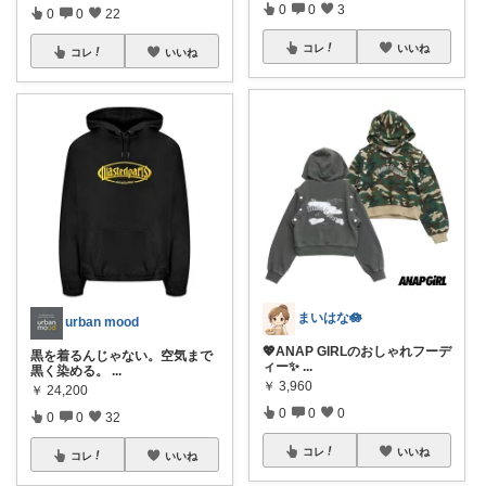
0
0
3
0
0
22
コレ
いいね
コレ
いいね
まいはな🪷
urban mood
💖ANAP GIRLのおしゃれフーデ
黒を着るんじゃない。空気まで
ィー✨
...
黒く染める。
...
￥
3,960
￥
24,200
0
0
0
0
0
32
コレ
いいね
コレ
いいね