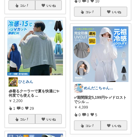
0
0
10
コレ
いいね
コレ
いいね
ひとみん
めんだこちゃん💘使う力💪
🧊着るクーラーで夏を快適に✨
何度でも使える
...
✅期間限定5,199円✨ ✅ドロスト
￥
2,200
でシル
...
￥
4,399
1
0
29
0
0
5
コレ
いいね
コレ
いいね