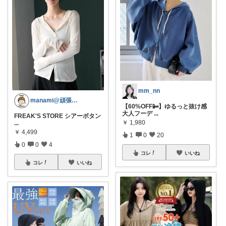
mm_nn
manami@頑張らない
【60%OFF📴】ゆるっと抜け感
大人フーデ
...
FREAK'S STORE シアーボタン
￥
1,980
...
￥
4,499
1
0
20
0
0
4
コレ
いいね
コレ
いいね