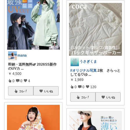
mana
うさぎくま
即納・送料無料🌿 2026SS新作
のUVカ
...
#オリジナル写真
2枚 さらっと
￥
4,500
してる🤍ゆ
...
￥
1,989
0
0
4
0
0
120
コレ
いいね
コレ
いいね