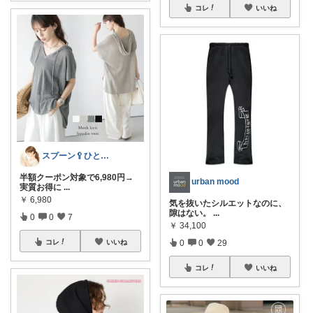
コレ
いいね
スプーン🥄ひとさじの暮らし
半額クーポン対象で6,980円→
urban mood
実質お得に
...
￥
6,980
気を抜いたシルエットなのに、
隙はない。
...
0
0
7
￥
34,100
0
0
29
コレ
いいね
コレ
いいね