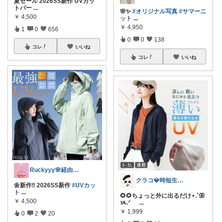
夏セール 2026SS新作 UVカッ
トパー
...
🌸✨️
#オリジナル写真
#サマーニ
￥
4,500
ット
...
￥
4,950
1
0
656
0
0
138
コレ
いいね
コレ
いいね
Ruckyyy🌸経由感謝🙇‍♀️✨
クラコ💎時短生活🏠×美容研究💄💊
🌼新作‼️ 2026SS新作
#UVカッ
ト
...
🌻🌻ちょっと外に出るだけ⋆.˚🦋
￥
4,500
ᝰ.ᐟ
...
￥
1,999
0
2
20