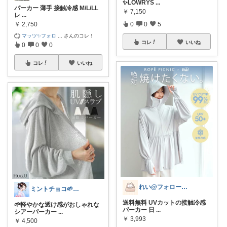
✨LOWRYS
...
パーカー 薄手 接触冷感 M/L/LL
￥
7,150
レ
...
￥
2,750
0
0
5
マッツ✨フォロ
...
さんのコレ！
コレ
いいね
0
0
0
コレ
いいね
れい@フォロー＆経由購入感謝です♪
ミントチョコ🌱いつもありがとう
送料無料 UVカットの接触冷感
🌱軽やかな透け感がおしゃれな
パーカー 日
...
シアーパーカー
...
￥
3,993
￥
4,500