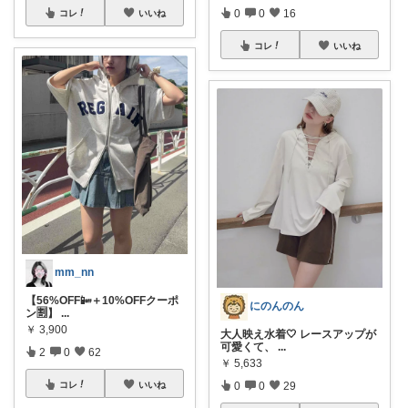
0
0
16
コレ
いいね
コレ
いいね
mm_nn
【56%OFF📴＋10%OFFクーポ
にのんのん
ン🈹】
...
￥
3,900
大人映え水着🤍 レースアップが
可愛くて、
...
2
0
62
￥
5,633
0
0
29
コレ
いいね