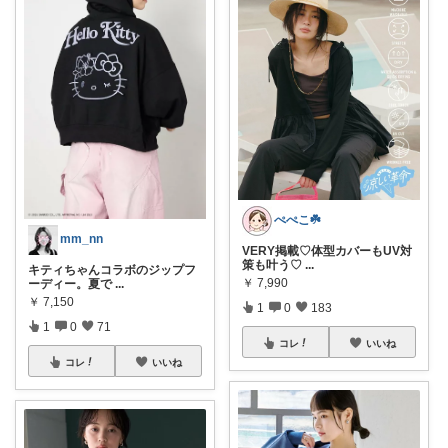
ぺぺこ☘️
mm_nn
VERY掲載♡体型カバーもUV対
策も叶う♡
...
キティちゃんコラボのジップフ
￥
7,990
ーディー。夏で
...
￥
7,150
1
0
183
1
0
71
コレ
いいね
コレ
いいね