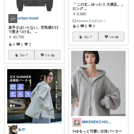
「 この丈…ゆったり 大満足。」
ロング
...
￥
6,980
urban mood
banana
さんのコレ！
0
0
0
派手さはいらない。空気感だけ
で惹きつける。
...
￥
40,700
コレ
いいね
0
1
2
コレ
いいね
MIKENEKO HOUSE
あや
✨ゆるっと可愛い主役パーカー