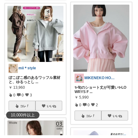
mii＊style
ぽこぽこ感のあるワッフル素材
MIKENEKO HOUSE
と、ゆるっとし
...
￥
13,960
✨旬のショート丈が可愛い✨LO
WRYS F
...
0
0
3
￥
5,990
0
0
2
コレ
いいね
10,000
件
以上
コレ
いいね