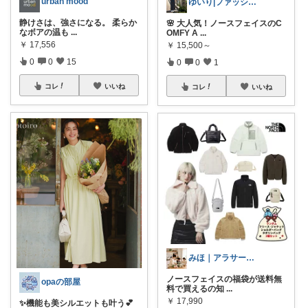
urban mood
ゆいり|ファッション👗
静けさは、強さになる。 柔らか
🌸 大人気！ノースフェイスのC
なボアの温も
...
OMFY A
...
￥
17,556
￥
15,500～
0
0
15
0
0
1
コレ
いいね
コレ
いいね
みほ｜アラサー主婦｜共働き｜2児育児中
ノースフェイスの福袋が送料無
opaの部屋
料で買えるの知
...
￥
17,990
✨機能も美シルエットも叶う💕