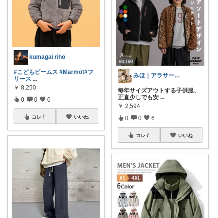
kumagai riho
#こどもビームス
#Marmot
#フ
みほ｜アラサー主婦｜共働き｜2児育児中
リース
...
￥
8,250
毎年サイズアウトする子供服、
正直少しでも安
...
0
0
0
￥
2,594
コレ
いいね
0
0
6
コレ
いいね