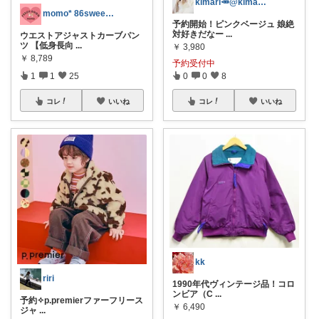
kimari🥕@kimari___ia
momo* 86sweet_mf26
予約開始！ピンクベージュ 娘絶
対好きだなー
...
ウエストアジャストカーブパン
ツ 【低身長向
...
￥
3,980
￥
8,789
予約受付中
1
1
25
0
0
8
コレ
いいね
コレ
いいね
kk
riri
1990年代ヴィンテージ品！コロ
ンビア（C
...
予約✧p.premierファーフリース
￥
6,490
ジャ
...