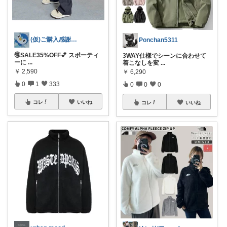
(仮)ご購入感謝致します😊
Ponchan5311
🉐SALE35%OFF💕 スポーティ
3WAY仕様でシーンに合わせて
ーに
...
着こなしを変
...
￥
2,590
￥
6,290
0
1
333
0
0
0
コレ
いいね
コレ
いいね