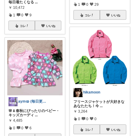
毎日着たくなる
...
1
0
29
￥
10,472
1
0
9
コレ
いいね
コレ
いいね
hikamoon
aym🥨 (毎日更新してます🙌)
フリースジャケットが大好きな
あなたたち！今
...
🌸🌷春秋にぴったりのベビー・
￥
3,264
キッズカーディ
...
0
0
0
￥
4,485
0
0
6
コレ
いいね