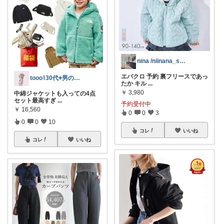
nina /niinana_san☜ig
エバクロ 予約 裏フリースであっ
tooo⌇30代⌖男の子のママ👦🏻
たか キル
...
￥
3,980
中綿ジャケットも入っての4点
セット最高すぎ
...
予約受付中
￥
16,560
0
0
3
0
0
10
コレ
いいね
コレ
いいね