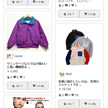
紗 | 5才男
...
さんのコレ！
コレ
いいね
0
0
2
コレ
いいね
cocot
ヴィンテージならではの味わい
と高い機能性を
...
￥
6,490
Nori
0
0
1
友達に紹介したいのは、冬用の
ジャケットです
...
コレ
いいね
￥
29,700
0
0
39
コレ
いいね