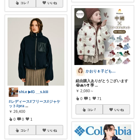
コレ
いいね
かおり🌷子ども＊遊び＊植物＊暮らし
経由購入ありがとうございます
😭🙏✨❣️ 季
...
￥
2,080～
shi.e ▶︎IG __s.kiii
0
1
71
#レディース
#フリース
#ジャケ
ット
#pra
...
コレ
いいね
￥
26,400
0
0
1
コレ
いいね