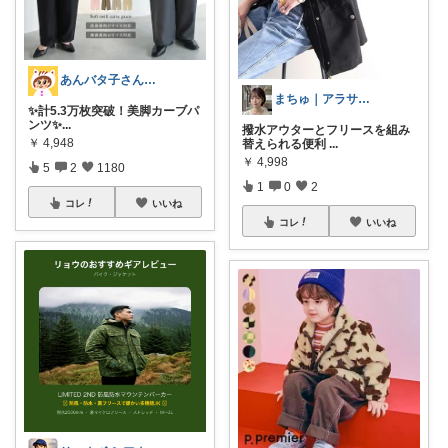
あんバタ子さん🥞🍞
まちゅ｜アラサー高見えきれいめ服
✨計5.3万枚突破！美脚カーブパ
ンツ✨ ​
...
撥水アウターとフリースを組み
￥
4,948
替えられる便利
...
￥
4,998
5
2
1180
1
0
2
コレ
いいね
コレ
いいね