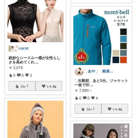
cocot
絶妙なシースルー感が女性らし
さを高めてくれ
...
￥
2,079
ˋˏ あや ˎˊ 銀座ｘ経営者の品格選び
0
0
3
ˋˏ 出勤前、あと5分。ジャケット
一枚で印
...
コレ
いいね
￥
7,990～
0
0
4
コレ
いいね