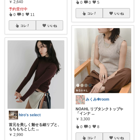
￥
2,640
0
0
5
予約受付中
コレ
いいね
0
0
11
コレ
いいね
みくみ❇room
NOAHL リブタンクトップ✨
「インナ
...
hiro's select
￥
3,300
首元を美しく魅せる細リブと、
0
0
8
もちもちとした
...
￥
2,990
コレ
いいね