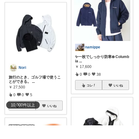
namippe
✨一枚でしっかり防寒❄️ Columb
ia
...
￥
17,600
Nori
0
0
38
旅行のとき、ゴルフ場で使うこ
とができる。
...
コレ
いいね
￥
27,500
0
0
5
10,000
件
以上
コレ
いいね