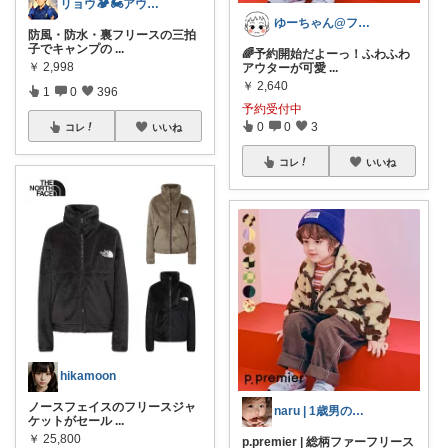
リョウ🏕️🏍️アウトドア・バイク
ゆーちゃん@フォロワーさまから購入💕
防風・防水・裏フリースの三拍
子でキャンプの
...
🌈予約開始だよーっ！ふわふわ
￥
2,998
アウターが可愛
...
￥
2,640
1
0
396
予約受付中
0
0
3
コレ
いいね
コレ
いいね
hikamoon
ノースフェイスのフリースジャ
naru | 1歳男の子育児多め
ケットがセール
...
￥
25,800
p.premier | 総柄ファーフリース