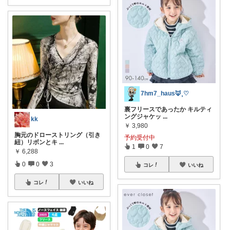
7hm7_haus‪🦊⸒♡
裏フリースであったか キルティ
ングジャケッ
...
kk
￥
3,980
胸元のドローストリング（引き
予約受付中
紐）リボンとキ
...
1
0
7
￥
6,288
0
0
3
コレ
いいね
コレ
いいね