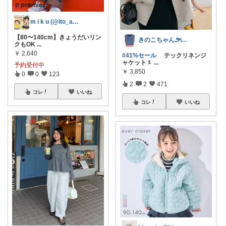
m i k u (@ito_aya16)
【80〜140cm】きょうだいリン
きのこちゃん౨ৎかわいい雑貨
クもOK
...
￥
2,640
#41%セール
テックリネンジ
ャケット〻
...
予約受付中
￥
3,850
0
0
123
2
2
471
コレ
いいね
コレ
いいね