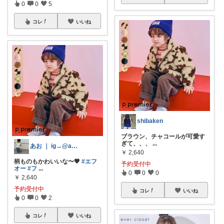
0
0
5
コレ
いいね
shibaken
ブラウン、チャコールが可愛す
ぎて、、、
...
あお ｜ ig→@ao____code
￥
2,640
柄ものもかわいいな〜🤎
#エフ
予約受付中
オー
#フ
...
0
0
0
￥
2,640
予約受付中
コレ
いいね
0
0
2
コレ
いいね