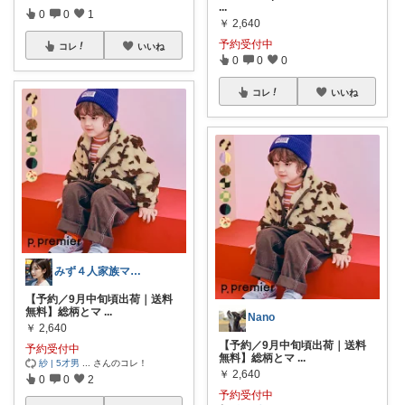
...
0
0
1
￥
2,640
予約受付中
コレ
いいね
0
0
0
コレ
いいね
みず４人家族ママ★３０代子育て奮闘中🙆
【予約／9月中旬頃出荷｜送料
無料】総柄とマ
...
Nano
￥
2,640
【予約／9月中旬頃出荷｜送料
予約受付中
無料】総柄とマ
...
紗 | 5才男
...
さんのコレ！
￥
2,640
0
0
2
予約受付中