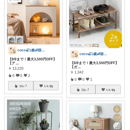
coco🍒1歳👶🏻5歳🐈
coco🍒1歳👶🏻5歳🐈
【8/9まで！最大3,500円OFF】
【8/9まで！最大3,500円OFF】
【ア
...
【ガ
...
￥
13,220
￥
1,342
0
0
2
0
0
1
コレ
いいね
コレ
いいね