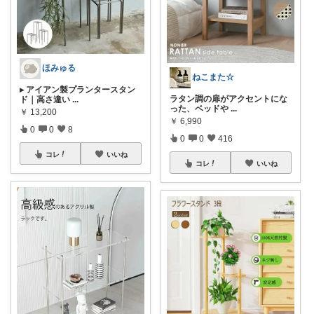
ほみゅる
ねこまた☆
▸ アイアン製プランタースタン
ラタン調の扉がアクセントにな
ド｜高さ違い
...
った、ベッドや
...
￥
13,200
￥
6,990
0
0
8
0
0
416
コレ
いいね
コレ
いいね