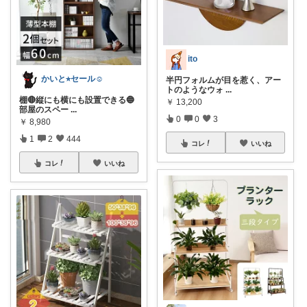
ito
かいと⭐︎セール☺️
半円フォルムが目を惹く、アー
トのようなウォ
...
棚🔴縦にも横にも設置できる🔵
￥
13,200
部屋のスペー
...
0
0
3
￥
8,980
1
2
444
コレ
いいね
コレ
いいね