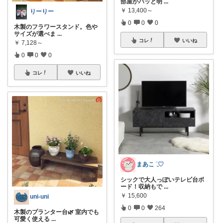
部屋がパッと明
...
￥
13,400～
りーりー
0
0
0
木製のフラワースタンド。色や
サイズが選べま
...
コレ
いいね
￥
7,128～
0
0
0
コレ
いいね
まあこ ¨̮♡
シックで大人っぽいテレビ台ボ
ード！収納もで
...
￥
15,600
uni-uni
0
0
264
木製のプランター台🌿 室内でも
可愛く使える
...