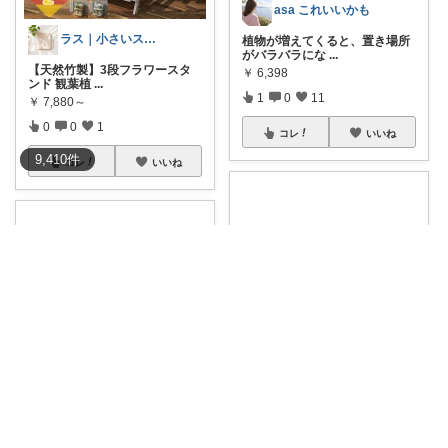
asa これいいかも
ラス｜小さいストレス改善
植物が増えてくると、置き場所
がバラバラにな
...
【天然竹製】3段フラワースタ
￥
6,398
ンド 観葉植
...
1
0
11
￥
7,880～
0
0
1
コレ
いいね
9,410
件
コレ
いいね
miruhiro🌼楽しく暮らそう
グリーンが映える天板付きプラ
ンタースタンド
...
￥
7,980
あかり🌿🫧ナチュラル雑貨が好き