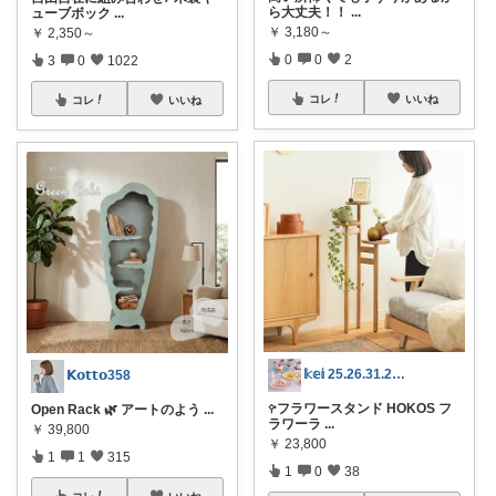
ら大丈夫！！
...
ューブボック
...
￥
3,180～
￥
2,350～
0
0
2
3
0
1022
コレ
いいね
コレ
いいね
𝕜𝕖𝕚 25.26.31.2日💓
𝗞𝗼𝘁𝘁𝗼358
𖧤フラワースタンド HOKOS フ
Open Rack 🌿 アートのよう
...
ラワーラ
...
￥
39,800
￥
23,800
1
1
315
1
0
38
コレ
いいね