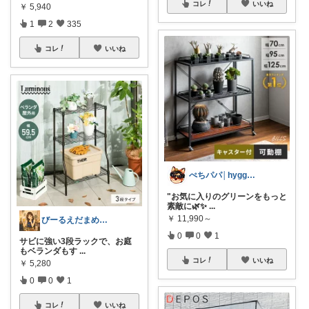
コレ
いいね
￥
5,940
1
2
335
コレ
いいね
ぺちパパ│hyggeな心意気を大切に🌿
"お気に入りのグリーンをもっと
素敵に🌿✨
...
￥
11,990～
びーるえだまめ。｜無添加×雑貨（暮らし）
0
0
1
サビに強い3段ラックで、お庭
もベランダもす
...
コレ
いいね
￥
5,280
0
0
1
コレ
いいね