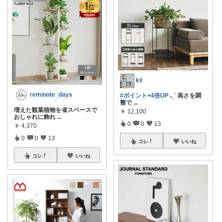
kii
reminote_days
#ポイント+4倍UP
˗ˏˋ 高さを調
整で
...
増えた観葉植物を省スペースで
￥
12,100
おしゃれに飾れ
...
0
0
13
￥
4,370
0
0
13
コレ
いいね
コレ
いいね