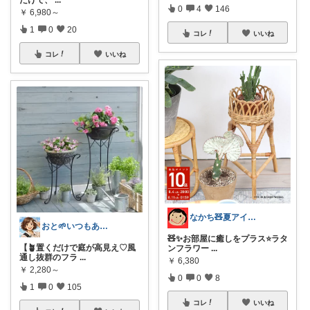
だけで、
...
0
4
146
￥
6,980～
1
0
20
コレ
いいね
コレ
いいね
なかち🧸夏アイテム＆便利グッズ✨
おと🌱いつもありがとう😊
🧸✨お部屋に癒しをプラス⭐️ラタ
【🪴置くだけで庭が高見え♡風
ンフラワー
...
通し抜群のフラ
...
￥
6,380
￥
2,280～
0
0
8
1
0
105
コレ
いいね