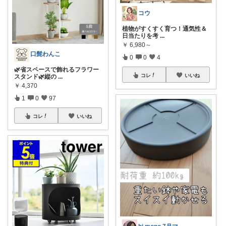
コウ
​植物がすくすく育つ！通気性＆
日当たりを考
...
￥
6,980～
口髭わんこ
0
0
4
🌿省スペースで飾れるフラワー
コレ
いいね
スタンド🌿縦の
...
￥
4,370
1
0
97
コレ
いいね