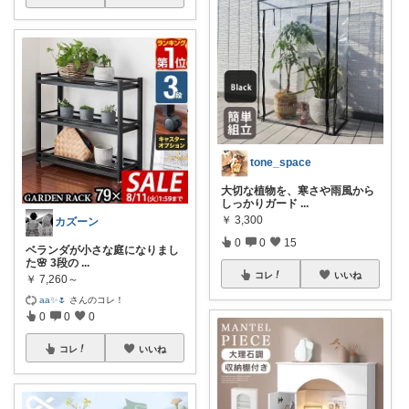
tone_space
大切な植物を、寒さや雨風から
しっかりガード
...
￥
3,300
カズーン
0
0
15
ベランダが小さな庭になりまし
た🌸 3段の
...
コレ
いいね
￥
7,260～
aa✨🌷
さんのコレ！
0
0
0
コレ
いいね