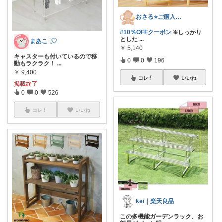
おさる⭐ご購入感謝🐹
#10％OFFクーポン
❇️しっかり
とした
...
まあこ ¨̮♡
￥
5,140
キャスターも付いているので移
0
0
196
動もラクラク！
...
￥
9,400
コレ
いいね
掲載終了
0
0
526
コレ
いいね
kei｜楽天良品
この多機能ガーデンラック、お