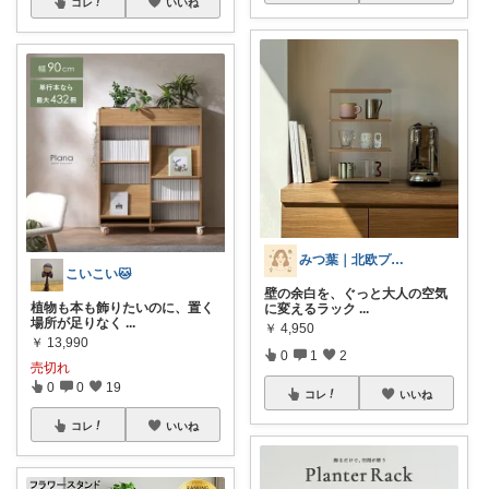
コレ
いいね
みつ葉｜北欧プチプラ雑貨
こいこい🐱
壁の余白を、ぐっと大人の空気
植物も本も飾りたいのに、置く
に変えるラック
...
場所が足りなく
...
￥
4,950
￥
13,990
0
1
2
売切れ
0
0
19
コレ
いいね
コレ
いいね