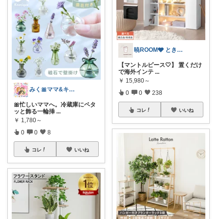
暁ROOM🩶 ときめく暮らしのセレクト
【マントルピース🤍】 置くだけ
で海外インテ
...
￥
15,980～
みく🎀ママ&キッズグッズ🎁
0
0
238
🎀忙しいママへ。冷蔵庫にペタ
コレ
いいね
ッと飾る一輪挿
...
￥
1,780～
0
0
8
コレ
いいね