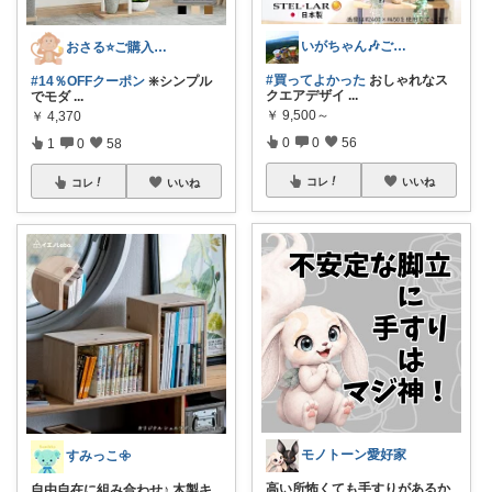
いがちゃん🎶ご購入感謝です🎶
おさる⭐ご購入感謝🐹
#買ってよかった
おしゃれなス
#14％OFFクーポン
❇️シンプル
クエアデザイ
...
でモダ
...
￥
9,500～
￥
4,370
0
0
56
1
0
58
コレ
いいね
コレ
いいね
モノトーン愛好家
すみっこ𖧷
高い所怖くても手すりがあるか
自由自在に組み合わせ♪ 木製キ