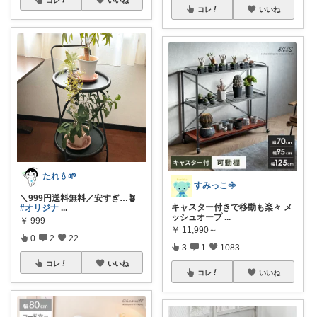
コレ
いいね
たれ💧🌱
すみっこ𖧷
＼999円送料無料／安すぎ…🪴
キャスター付きで移動も楽々 メ
#オリジナ
...
ッシュオープ
...
￥
999
￥
11,990～
0
2
22
3
1
1083
コレ
いいね
コレ
いいね