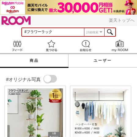
ROOM
楽天トップへ
詳細検索
Feed
見つける
お知らせ
商品
ユーザー
#オリジナル写真