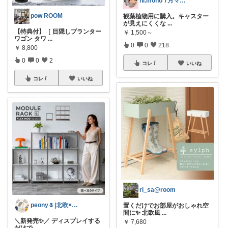
hi.mono 7月マラソン感謝🥰
pow ROOM
観葉植物用に購入。キャスター
が見えにくくな
...
【特典付】［ 目隠しプランター
￥
1,500～
ワゴン タワ
...
0
0
218
￥
8,800
0
0
2
コレ
いいね
コレ
いいね
ri_sa@room
peony🌷|北欧×便利アイテム
置くだけでお部屋がおしゃれ空
間に✨ 北欧風
...
＼新発売✨／ ディスプレイする
￥
7,680