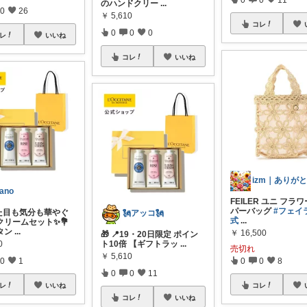
のハンドクリー
...
0
26
￥
5,610
コレ
0
0
0
レ
いいね
コレ
いいね
ano
FEILER ユニ フラ
パーバッグ
#フェイ
見た目も気分も華やぐ
🗽アッコ🗽
式
...
クリームセット✨💐
タン
...
￥
16,500
🎁 📍19・20日限定 ポイン
0
ト10倍 【ギフトラッ
...
売切れ
￥
5,610
0
1
0
0
8
0
0
11
レ
いいね
コレ
コレ
いいね