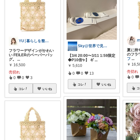
𝘮
YU┆暮らしを整えるもの
Sky@世界で見つけた良いものたち🌎
夏に持
フラワーデザインがかわい
のフラワ
い FEILERのペーパーバッ
【3/4 20:00〜3/11 1:59限定
フ
...
グ。
...
◆P10倍✨】 ギ
...
￥
16,5
￥
16,500
￥
5,610
売切れ
売切れ
0
0
13
0
0
0
3
コレ
いいね
コ
コレ
いいね