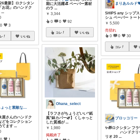
2026最新】ロクシタン
期に大活躍👒 ペーパー素材
「お花」のハンドク
のラ
...
3
...
SHIPS any シップス
￥
3,344
0
シュ ペーパー トー
0
0
92
￥
5,500
0
3
売切れ
コレ
いいね
0
0
30
レ
いいね
コレ
Ohana_select
ちょっと素敵な良い物、見つけ隊！5Cat
【ラフさがちょうどいい“紙
水屋さんのハンドク
風”鉢カバー🌿】くしゃっと
ブロッコリー
などをコレクション
した質感が
...
めてます
...
￥
1,980
✨🎁ロクシタン 
0
ハンドクリー
掲載終了
リオ 20
...
0
1