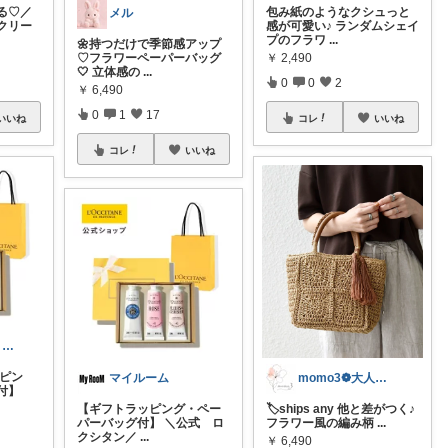
る♡／
包み紙のようなクシュっと
メル
クリー
感が可愛い♪ ランダムシェイ
プのフラワ
...
🌼持つだけで季節感アップ
￥
2,490
♡フラワーペーパーバッグ
🤍 立体感の
...
0
0
2
￥
6,490
0
1
17
いいね
コレ
いいね
コレ
いいね
🤪小人✌️楽しくは〜い✌️😊⤴️
ッピン
マイルーム
momo3❁大人のちょうどいいもの選び
付】
【ギフトラッピング・ペー
🏷️ships any 他と差がつく♪
パーバッグ付】 ＼公式 ロ
フラワー風の編み柄
...
クシタン／
...
￥
6,490