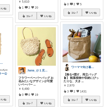
￥
5,610
0
2
5
1
2
20
いいね
コレ
いいね
コレ
いいね
izm｜ありがとうございます🌿
ワーママ向け暮らしの便利グッズROOM
ワーペー
_hana_@１児ママ
ラー公
【飾る×隠す、両立バッグ
フラワーペーパーバッグ お
🪴】 観葉植物や収納にぴっ
花みたいなデザインが可愛
たりな、大き
...
いペーパー
...
￥
2,970
￥
6,490
3
1
1431
0
0
19
いいね
コレ
いいね
コレ
いいね