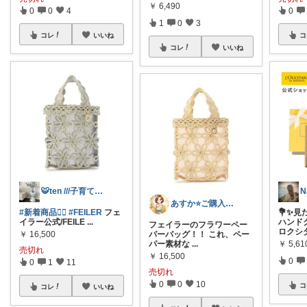
￥
6,490
0
0
4
0
1
0
3
コレ
いいね
コ
コレ
いいね
🐯ten ///子育て暮らしの愛用品
N
あすか⭐️ご購入ありがとうございます⭐️
#新着商品❤️‍🔥
#FEILER
フェ
💐✨
イラー公式/FEILE
...
ハンド
フェイラーのフラワーペー
ロクシ
￥
16,500
パーバッグ！！ これ、ペー
￥
5,61
パー素材な
...
売切れ
￥
16,500
0
0
1
11
売切れ
0
0
10
コ
コレ
いいね