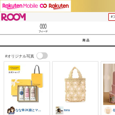
ROOM
Feed
商品
#オリジナル写真
なな🌸JK娘とママの好きなもの
tora