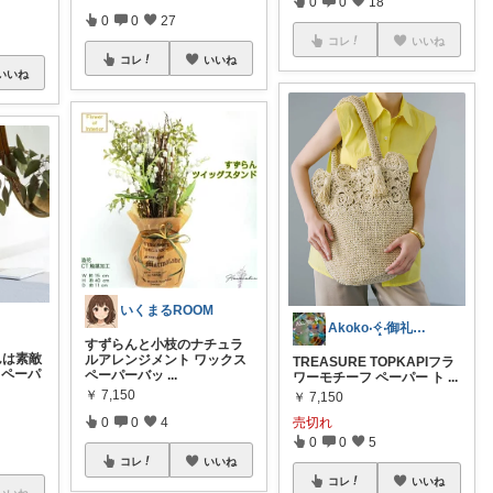
0
0
18
0
0
27
コレ
いいね
コレ
いいね
いいね
いくまるROOM
Akoko‧✧̣̥̇‧御礼コレに♡
すずらんと小枝のナチュラ
さんは素敵
ルアレンジメント ワックス
TREASURE TOPKAPIフラ
 ペーパ
ペーパーバッ
...
ワーモチーフ ペーパー ト
...
￥
7,150
￥
7,150
0
0
4
売切れ
0
0
5
コレ
いいね
コレ
いいね