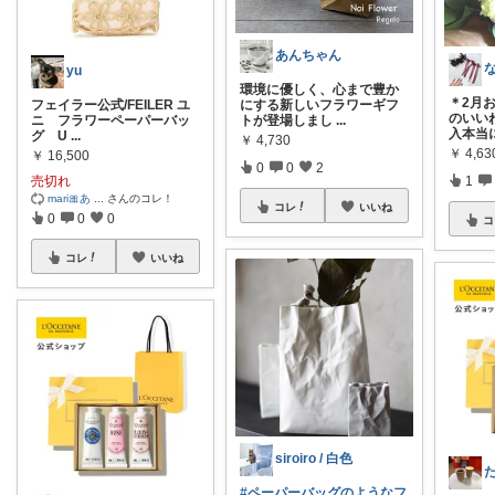
あんちゃん
yu
環境に優しく、心まで豊か
＊2月
フェイラー公式/FEILER ユ
にする新しいフラワーギフ
のいい
ニ フラワーペーパーバッ
トが登場しまし
...
入本当
グ U
...
￥
4,730
￥
4,63
￥
16,500
0
0
2
売切れ
1
mari🎀あ
...
さんのコレ！
コレ
いいね
0
0
0
コ
コレ
いいね
siroiro / 白色
#ペーパーバッグのようなフ