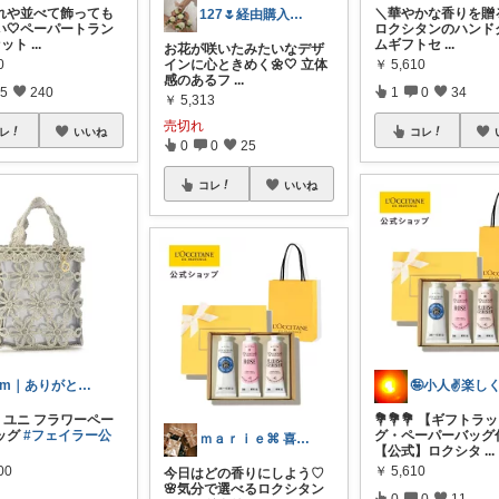
れや並べて飾っても
＼華やかな香りを贈
127🌷経由購入感謝✨
い🤍ペーパートラン
ロクシタンのハンド
セット
...
ムギフトセ
...
お花が咲いたみたいなデザ
0
￥
5,610
インに心ときめく🌼🤍 立体
感のあるフ
...
5
240
1
0
34
￥
5,313
売切れ
レ
いいね
コレ
0
0
25
コレ
いいね
izm｜ありがとうございます🌿
ER ユニ フラワーペー
💐💐💐 【ギフトラ
ッグ
#フェイラー公
グ・ペーパーバッグ
ｍａｒｉｅ⌘ 喜ばれる贈り物
【公式】ロクシタ
...
00
￥
5,610
今日はどの香りにしよう♡
🌸気分で選べるロクシタン
0
0
11