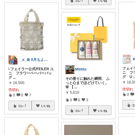
コレ
いいね
__a_🌼 8月もよろしくです⭐︎
フェイラ
\ フェイラー公式/FEILER ユ
Mititito
ニ フ
ニ フラワーペーパーバッ
グ U
.
グ
...
その香りに触れた瞬間、 ふ
￥
16,5
￥
16,500
っと心までほどけていく。
🌸 【
...
売切れ
売切れ
￥
5,610
0
0
0
7
0
0
3
コ
コレ
いいね
コレ
いいね