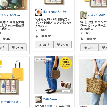
凛のお気に入り🎁
なっちぇる♡5.6感謝です🥰
こまのROOM
＼今なら19・20日限定でポ
お礼①＊ 今月も沢山
🌸【公式】ロクシタ
イント10倍／ ロクシタンの
ねとフォロー経由購
ワーハンドクリーム
人気ハ
...
に感謝
...
2026🌸
...
￥
5,610
0
￥
5,610
0
0
0
1
460
0
0
6
コレ
いいね
レ
いいね
コレ
mame🐢🐢
たま 〜ボディメイクから人生を変える〜
Ⓟ10倍
#半額
これからの時