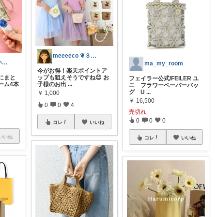
meeeeco ❦３児ママ ❦
一郎太@新しいものが好き
ma_my_room
今がお得！楽天ポイントア
にまと
ップも狙えそうですね😊 お
フェイラー公式/FEILER ユ
ーム4本
子様のお出
...
ニ フラワーペーパーバッ
グ U
...
￥
1,000
￥
16,500
0
0
4
売切れ
0
0
0
コレ
いいね
いいね
コレ
いいね