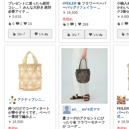
プレゼントに迷ったら絶対
#FEILER
🌼 フラワーペーパ
小物入
コレ…！ みんな大好き 絶対
ーバッグ
#フェイラー
...
かわい
必要アイテ
...
ク3個
￥
16,500
￥
5,610
￥
6,60
売切れ
0
1
10
0
0
1
288
コレ
いいね
コ
コレ
いいね
アクティブシニア生活☯️sheng
持つだけでコーディネート
FEIL
ari___ko*4児ママ
が華やぎそうです。ペーパ
パーバ
ー素材で編み上
...
式
...
夏コーデのアクセントにぴ
￥
16,500
￥
16,5
ったり🌼 フラワーモチーフ
が コーデ
...
売切れ
売切れ