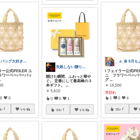
＃バッグ大好き＃楽天ルームさぶたん
失敗しない贈り物集⚔️真心侍【かんべえ】
ー公式/FEILER ユ
\ フェイラー公式/FEI
ラワーペーパーバッ
ニ フラワーペーパ
開けた瞬間、ふわっと華や
..
グ
...
ぐ。 定番にして最高峰の３
00
￥
16,500
本ギフト。
...
￥
5,610
売切れ
0
0
1
0
4
0
0
1
レ
いいね
コレ
コレ
いいね