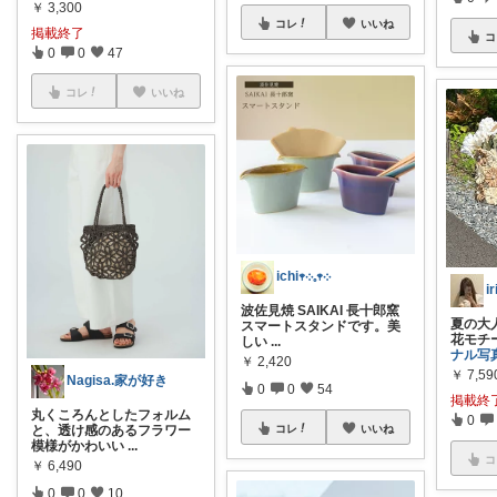
￥
3,300
コレ
いいね
掲載終了
コ
0
0
47
コレ
いいね
ichi𖥧܀𓈒𖥧܀
波佐見焼 SAIKAI 長十郎窯
夏の大人
スマートスタンドです。美
花モチ
しい
...
ナル写
￥
2,420
￥
7,59
Nagisa.家が好き
0
0
54
掲載終
丸くころんとしたフォルム
0
と、透け感のあるフラワー
コレ
いいね
模様がかわいい
...
コ
￥
6,490
0
0
10