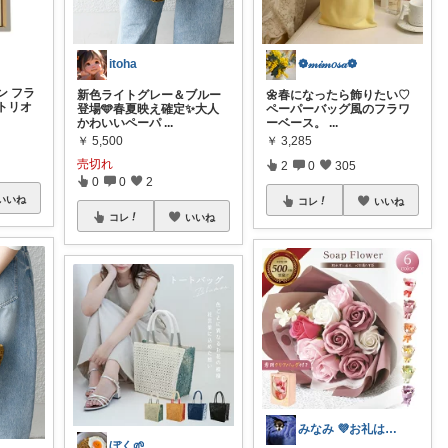
❁𝓂𝒾𝓂𝑜𝓈𝒶❁
itoha
ン フラ
🌼春になったら飾りたい♡
新色ライトグレー＆ブルー
トリオ
ペーパーバッグ風のフラワ
登場🩵春夏映え確定✨大人
ーベース。
...
かわいいペーパ
...
￥
3,285
￥
5,500
売切れ
2
0
305
0
0
2
いいね
コレ
いいね
コレ
いいね
みなみ 💜お礼はプロフへ💜
ぼく🌱