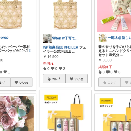
𝘰𝘮𝘰
🐯ten ///子育て暮らしの愛用品
ちたいペーパー素材
春の香りを手のひら
#新着商品❤️‍🔥
#FEILER
フェ
ーバッグ👜❁⃘*.ﾟ
#
えるミニハンドクリ
イラー公式/FEILE
...
セット🌸気分
...
￥
16,500
00
￥
3,300
売切れ
掲載終了
0
0
2
0
1
0
0
8
コレ
いいね
レ
いいね
コレ