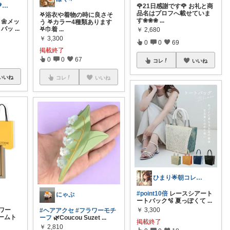
まりあルルド💗ご購入感謝です💗
🌹21日感謝です🌹 お礼と商
品名はプロフへ載せていま
𖤐浴衣や着物の時に良さそ
す❀❀❀
...
 🌼メッ
う ‎𖤐カラー4種類あります
トバッ
...
‎𖤐巾着
...
￥
2,680
￥
3,300
0
0
69
掲載終了
0
0
67
コレ
いいね
いいね
コレ
いいね
ひまり🌟朝コレ💡いつも感謝💓
#point10倍
レースシアート
にゃぷ
ートバック🫧 夏っぽくて
...
フラワー
￥
3,300
#ヘアアクセ
#フラワーモチ
ムト
ーフ
🌿Coucou Suzet
...
掲載終了
￥
2,810