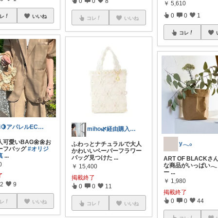
0
0
8
￥
5,610
0
0
1
レ
いいね
コレ
いいね
コレ
iri🍋アパレルECの中の人🩰🪡
miho🌿経由購入ありがとうございます
可愛いBAG🌼🌼お
y𓂃𓂂
ふわっとナチュラルで大人
ーフバッグ
#オリジ
かわいいペーパーフラワー
真
...
バッグ見つけた
...
ART OF BLACK
0
な商品がいっぱい𓂃
￥
15,400
ー
...
了
掲載終了
￥
1,980
2
9
0
0
11
掲載終了
0
0
44
レ
いいね
コレ
いいね