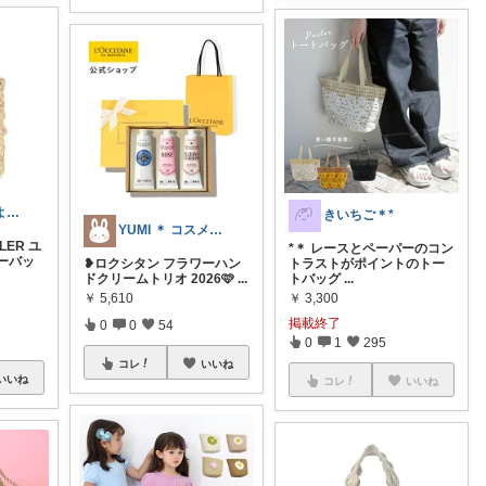
__a_🌼 8月もよろしくです⭐︎
きいちご＊*
YUMI ＊ コスメと暮らし🌱
LER ユ
*＊ レースとペーパーのコン
ーバッ
❥︎ロクシタン フラワーハン
トラストがポイントのトー
ドクリームトリオ 2026🩷
...
トバッグ
...
￥
5,610
￥
3,300
掲載終了
0
0
54
0
1
295
コレ
いいね
いいね
コレ
いいね