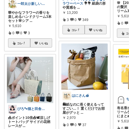
🌸 【
ラワーベース
💐💐 紙袋の形
一郎太@新しいものが好き
の贅沢
や質感を
...
リーム
華やかなフラワーの香りを
￥
13,200
￥
5,61
楽しめるハンドクリーム3本
3
0
349
セット🌸シア
...
0
￥
5,610
コレ
いいね
0
0
3
コ
コレ
いいね
はにさん🍯
🛍️紙なのに長く使えるって
有名香
すごい…！ 置くだけでお部
ぴろ🐾猫と田舎暮らし/お家を整える日々
リーム
屋がグッと
...
にまと
🎪ポイント10倍🎪🕊️涼しげ
￥
2,970
￥
5,61
トートバッグ サイドの花柄
0
0
37
レースが
...
0