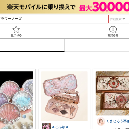
詳細検索
見つける
🌷こふゆ🌷