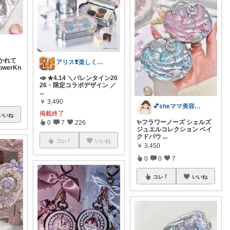
かれて
アリス❣️楽しく買い物したい😆
owerKn
📣 ★4.14 ＼バレンタイン20
26・限定コラボデザイン ／
...
￥
3,490
💕sheママ美容系💕
掲載終了
いいね
✨️フラワーノーズ シェルズ
0
7
226
ジュエルコレクション ベイ
クドパウ
...
コレ
いいね
￥
3,450
0
0
7
コレ
いいね