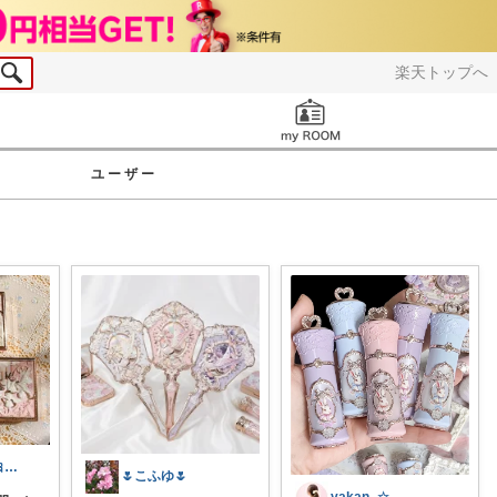
楽天トップへ
お知らせ
ユーザー
くまじろう🧸🎀脂性肌の快適美容
🌷こふゆ🌷
yakan_☆