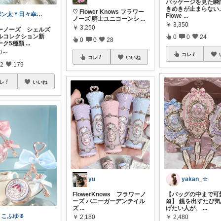
パッケージを見た瞬
きめきが止まらない…
♡ Flower Knows フラワー
ポン太＊日々幸せ＊お買物感謝♡
Flowe
...
ノーズ 騎士ユニコーンシ
...
￥
3,350
￥
3,250
ーノーズ シェルズ
ルコレクション新
0
0
24
0
0
28
ーク5種類
...
50～
コレ
コレ
いいね
2
179
レ
いいね
yakan_☆
yu
【バッグの中まで可
FlowerKnows フラワーノ
🎀】 鏡を出すたび
ーズ バニーガーデンテイル
げたい人が、
...
ズ
...
こふゆ🌷
￥
2,480
￥
2,180