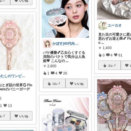
レ
いいね
ユーカオ
見た目の可愛さに惹
思わずお迎え🧸💕 Fl
o
...
かぼす|40代向け美容コスメ、スキンケア
￥
1,400
パケ優勝💕乙女心くすぐる
0
4
61
貝殻のパクトで気分は人魚
姫💖 こんなの
...
￥
2,800
コレ
1
4
26
わたしのワンピース👚
コレ
いいね
とぎ話の世界🪞 Flo
nowsのバニーガーデ
0
1
13
レ
いいね