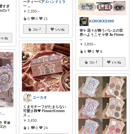
ーティーベア
#ハンドミラ
ー
...
愛すぎ
owsのバ
￥
2,350～
0
0
21
KOROKKE999
コレ
いいね
🌸✨ 花々が舞うバレエの世
界へようこそ ✨🌸 🦢 Flowe
いいね
...
￥
3,850～
0
0
9
コレ
いいね
ユーカオ
くまモチーフがたまらない
可愛さ🧸💗 FlowerKnows
流行りもの好き♥平成一桁ママ
ス
...
￥
3,450
🐰🎀
ーズの
1
0
24