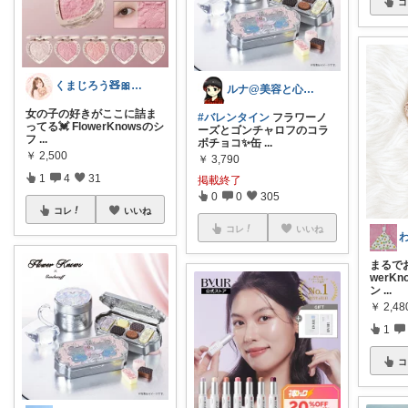
コ
くまじろう🧸🎀脂性肌の快適美容
ルナ@美容と心地良い暮らし
女の子の好きがここに詰ま
#バレンタイン
フラワーノ
ってる💓 FlowerKnowsのシ
ーズとゴンチャロフのコラ
フ
...
ボチョコ✨缶
...
￥
2,500
￥
3,790
1
4
31
掲載終了
0
0
305
コレ
いいね
コレ
いいね
まるでお
werK
ン
...
￥
2,48
1
コ