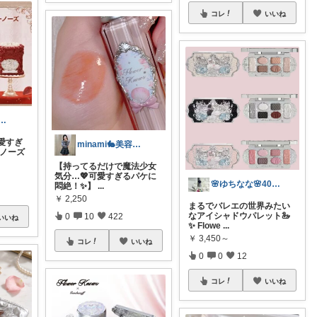
コレ
いいね
40代向け美容コスメ、スキンケア
愛すぎ
minami🐇美容マニア
ーノーズ
【持ってるだけで魔法少女
気分…💖可愛すぎるパケに
🌸ゆちなな🌸40代コスパ美容🌸
悶絶！✨】
...
￥
2,250
まるでバレエの世界みたい
なアイシャドウパレット🦢
0
10
422
いいね
✨ Flowe
...
￥
3,450～
コレ
いいね
0
0
12
コレ
いいね