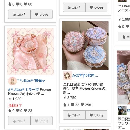
0
0
60
♡ Fl
コレ
いいね
ノーズ
...
コレ
いいね
￥
1,98
0
コ
かぼす|40代向け美容コスメ、スキンケア
*＊𝓐𝓵𝓲𝓬𝓮＊*🧸🎀✨
これは完全に“パケ買い案
件”…🐰💐 FlowerKnowsの
#＊𝓐𝓵𝓲𝓬𝓮＊ミラー🤍
Frower
新
...
Knowsのかわいいテ
...
￥
3,750
￥
1,980
1
33
258
掲載終了
0
0
23
コレ
いいね
即日発送
コレ
いいね
フラワ
デ
...