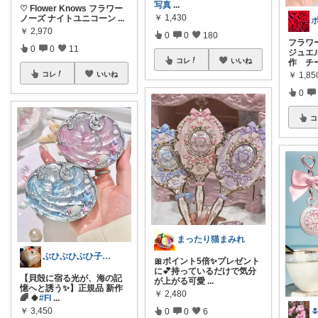
写真
...
♡ Flower Knows フラワー
￥
1,430
ノーズ ナイトユニコーン
...
￥
2,970
0
0
180
フラワ
0
0
11
ジュエ
コレ
いいね
作 チ
コレ
いいね
￥
1,8
0
コ
まったり猫まみれ
ぶひぶひぶひ子・暑いの苦手・・・辛い
🎀ポイント5倍✨プレゼント
に💕持っているだけで気分
【貝殻に宿る光が、海の記
が上がる可愛
...
憶へと誘う✨】正規品 新作
￥
2,480
🌈 🍀
#Fl
...
￥
3,450

0
0
6