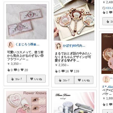
￥
2,48
KEIL
0
コ
くまじろう🧸🎀脂性肌の快適美容
かぼす|40代向け美容コスメ、スキンケア
可愛いコスメって、使う前
まるでおとぎ話の中みたい
から気分上がるのずるい🥺
なくまちゃんデザインが可
フラワーノー
...
愛すぎる🐻💕手
...
￥
3,350～
￥
2,350～
0
0
20
0
16
139
*
コレ
いいね
コレ
いいね
#＊𝓐𝓵
ベア×
パケ
...
￥
1,8
0