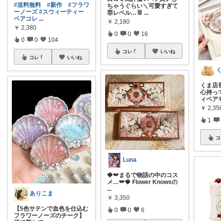
#送料無料
#新作
#フラワ
ちゃうぐらい＼可愛すぎて
ーノーズ
#スウィーティー
罪レベル…🐰
...
ベアコレ
...
￥
2,180
￥
2,380
0
0
16
0
0
104
コレ
いいね
コレ
いいね
くま店
心持っ
ィベア
￥
2,3
1
コ
Luna
🍓🪽まるで物語の中のコス
メ…🪽🍓 Flower Knowsの
...
ありこま
￥
3,350
【5色サテンで血色を仕込む
0
0
6
フラワーノーズのチーク】