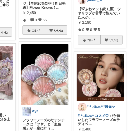
間、と
♡ 【早割20%OFF！即日発
🍓🤍
送】Flower Knows (
...
【💡ふわマット続く唇】 ツ
￥
2,450
ヤリップが苦手で悩んでい
た人が、
...
1
0
66
￥
2,180
0
0
5
コレ
いいね
いいね
コレ
いいね
*＊𝓐𝓵𝓲𝓬𝓮＊*🧸🎀✨
Aya
愛い
#＊𝓐𝓵𝓲𝓬𝓮＊コスメ🤍
パケ買
気分を上
いしたフラワーノーズ🎀テ
フラワーノーズのサテンチ
ディベ
...
ークは「ツヤ」と「血色
感」が一度に叶う
...
￥
2,480