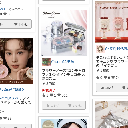
0
AND
...
さんのコレ！
0
0
レ
いいね
かぼす|
🍓これはずるい…可
てキュン💘 フラワ
𝙲𝚑𝚊𝚛𝚘𝚕𝚕🖤🦢
の 「イチゴ
...
フラワーノーズ×ゴンチャロ
￥
1,980
フ バレンタインチョコ缶 人
0
6
74
気コス
...
￥
3,790
コレ
＊𝓐𝓵𝓲𝓬𝓮＊*🧸🎀✨
掲載終了
1
1
511
𝓬𝓮＊コスメ🤍
テディ
ビスケットが可愛くて
コレ
いいね
80～
0
33