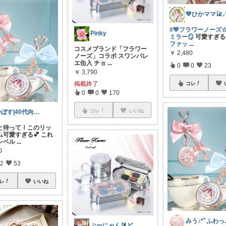
💚ひかママ𓃠⸝
#💚フラワーノーズ
Pinky
ミラー🪞
可愛すぎる
ファッ
...
コスメブランド「フラワー
￥
2,480
ノーズ」コラボ スワンバレ
エ缶入 チョ
...
0
0
23
￥
3,790
掲載終了
コレ
0
0
170
コレ
いいね
かぼす|40代向け美容コスメ、スキンケア
と待って！このリッ
ム可愛すぎる💕 これ
レベル
...
0
2
53
レ
いいね
みう♪*
ぶーにゃん🔰どうしたら売れるかな😭