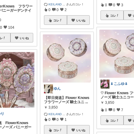
KEILAND
...
さんのコレ！
0
0
3
owerKnows フラワー
0
0
2
 バニーガーデンテイ
コレ
0
コレ
いいね
0
104
レ
いいね
🌷こふゆ🌷
ゆん
♡ Flower Knows
ノーズ 騎士ユニコ
【即日発送】Flower Knows
フラワーノーズ 騎士ユニ
...
￥
3,850
￥
3,850
0
0
7
ゆり
KEILAND
...
さんのコレ！
0
0
1
コレ
 FlowerKnows
ーノーズ バニーガー
コレ
いいね