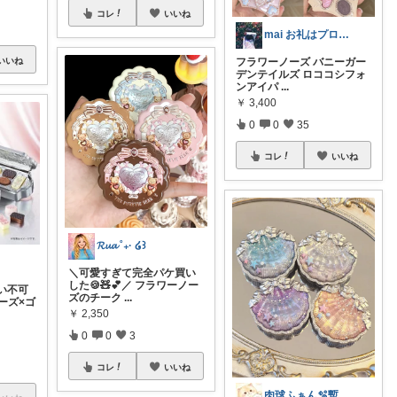
コレ
いいね
mai お礼はプロフに𓅯𖤣𖥧✳︎
いいね
フラワーノーズ バニーガー
デンテイルズ ロココシフォ
ンアイパ
...
￥
3,400
0
0
35
コレ
いいね
𝓡𝓾𝓪 ˚₊· ໒꒱
＼可愛すぎて完全パケ買い
した🍪🧸💕／ フラワーノー
い不可
ズのチーク
...
ーズ×ゴ
￥
2,350
0
0
3
コレ
いいね
肉球ふぁん🫧暫くお休みします😢