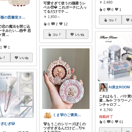
￥
2,480
可愛すぎて使うの躊躇うレ
ベル🥺💎 これポーチに入っ
0
0
1
てるだけでテ
...
￥
1,850～
薔薇の図書室タロット
コレ
0
2
12
るで恋の魔法を閉じ込
キみたい…🎂🌹 思
ケ買
...
コレ
いいね
0
1
1
レ
いいね
AI美女ROOM
これはもう、パケ買
避…🦢✨ フラワーノ
ンチャロフ
...
￥
3,790
くま🐻のご褒美ROOM🍯
掲載終了
0
0
61
むぎむぎ🐱
🐻もうこのシリーズぼくの
ツボすぎるんだけど…💘✨