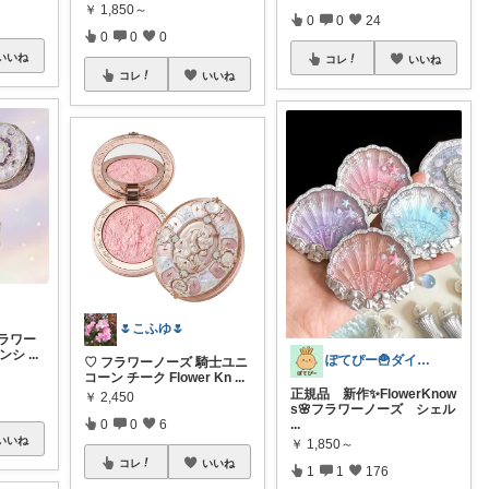
￥
1,850～
0
0
24
0
0
0
いいね
コレ
いいね
コレ
いいね
🌷こふゆ🌷
 フラワー
ーンシ
...
ぽてぴー🍟ダイエット
♡ フラワーノーズ 騎士ユニ
コーン チーク Flower Kn
...
正規品 新作✨️FlowerKnow
￥
2,450
s🌸フラワーノーズ シェル
...
0
0
6
いいね
￥
1,850～
コレ
いいね
1
1
176