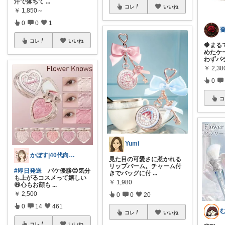
汗で落ちて
...
コレ
いいね
￥
1,850～
0
0
1
コレ
いいね
🍓ま
めたケー
わずパ
￥
2,38
0
コ
Yumi
かぼす|40代向け美容コスメ、スキンケア
見た目の可愛さに惹かれる
リップバーム。チャーム付
#即日発送
パケ優勝😍気分
きでバッグに付
...
も上がるコスメって嬉しい
￥
1,980
😆心もお顔も
...
￥
2,500
0
0
20
0
14
461
コレ
いいね
コレ
いいね