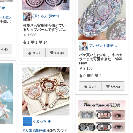
꙳💚
𓊆ྀིくろえ𓊇ྀི❤︎‬꒷꒦‪‪
☆リボン
手鏡♪
#
可愛さも実用性も備えてい
るリップバームです⸌̟͂̋⸍̑⸜̑⸝͂
...
￥
1,980
1
1
14
プレゼント迷子救済隊＠太郎
いいね
コレ
いいね
パケ買いしたのに、 中のカ
ラーまで可愛すぎた…🫧🐚
Flow
...
￥
3,150
0
0
3
コレ
いいね
くまっち 🍀
ﾟふわっと甘い彩りを𓂃𓈒𓏸
#人気
#高評価
全3色 スウィ