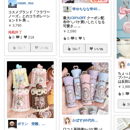
room_mo
🌸ゆちなな🌸40代コスパ美容🌸
コスメブランド「フラワー
ノーズ」とのコラボレーシ
最大
#30%OFF
クーポン配
ョン💄✨️ 美
...
布中＼パケ買いしたくなる
￥
3,790
可愛さ…
...
￥
2,090
掲載終了
0
2
218
0
0
5
コレ
いいね
コレ
いいね
ちょっ
プバー
は反則
￥
1,98
0
コ
かぼす|40代向け美容コスメ、スキンケア
ポラン 突難、メニエール病で療養中
口コミ高評価✨️パケ買いし