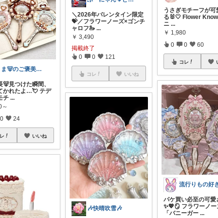
うさぎモチーフが可
＼2026年バレンタイン限定
る🐰🤍 Flower Kn
💝／フラワーノーズ×ゴンチ
ニ
...
ャロフ🦢
...
￥
1,980
￥
3,490
0
0
60
掲載終了
0
0
121
コレ
くま🐻のご褒美ROOM🍯
コレ
いいね
長🐻見つけた瞬間、
てかれたよ…💘 テデ
モチ
...
50～
0
24
レ
いいね
パケ買い必至の可愛さ 
✨💖🪞 フラワーノ
🎶快晴吹雪🎶
「バニーガー
...