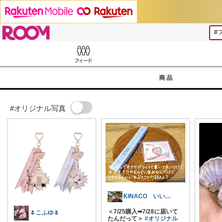
ROOM
Feed
商品
#オリジナル写真
KINACO いいだけ出遅れた🙏🐢
＜7/25購入➡7/28に届いて
🌷こふゆ🌷
たんだって＞
#オリジナル