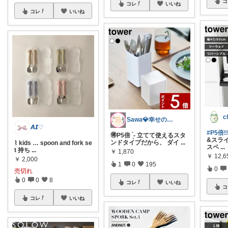
コ
コレ
いいね
コレ
いいね
Sawa💎幸せのお裾分け返し🛒➿♡
𝘼𝙄♡
#P5倍!
🉐P5倍 ́͏̖- 立てて使えるスタ
&スラ
ンドタイプだから、 ダイ
...
⌇ kids … spoon and fork se
スペ
...
t 持ち
...
￥
1,870
￥
12,
￥
2,000
1
0
195
0
売切れ
0
0
8
コレ
いいね
コ
コレ
いいね