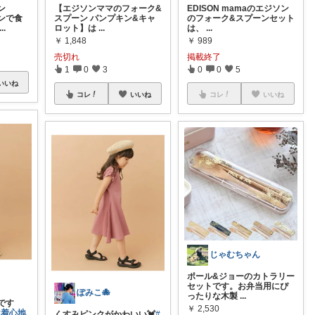
ン
【エジソンママのフォーク&
EDISON mamaのエジソン
ンで食
スプーン パンプキン&キャ
のフォーク&スプーンセット
...
ロット】は
...
は、
...
￥
1,848
￥
989
売切れ
掲載終了
1
0
3
0
0
5
いいね
コレ
いいね
コレ
いいね
じゃむちゃん
ポール&ジョーのカトラリー
セットです。お弁当用にぴ
ぽみこ🐙
ったりな木製
...
です
￥
2,530
#着心地
くすみピンクがかわいい💓
#