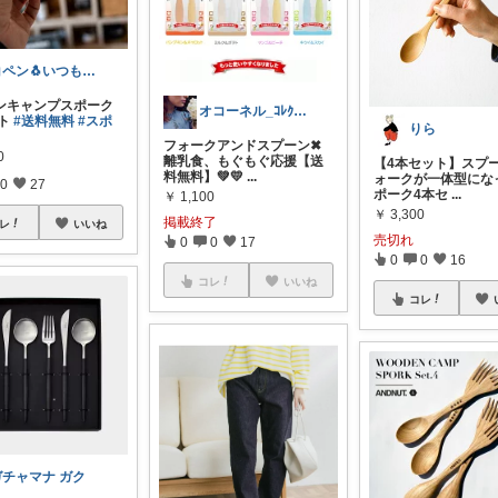
コペン🐧いつもありがとう✨
ンキャンプスポーク
オコーネル_ｺﾚｸｼｮﾝみてね♡
ット
#送料無料
#スポ
りら
フォークアンドスプーン✖︎
0
離乳食、もぐもぐ応援【送
【4本セット】スプ
料無料】💚💛
...
ォークが一体型にな
0
27
ポーク4本セ
...
￥
1,100
￥
3,300
掲載終了
レ
いいね
売切れ
0
0
17
0
0
16
コレ
いいね
コレ
ガチャマナ ガク