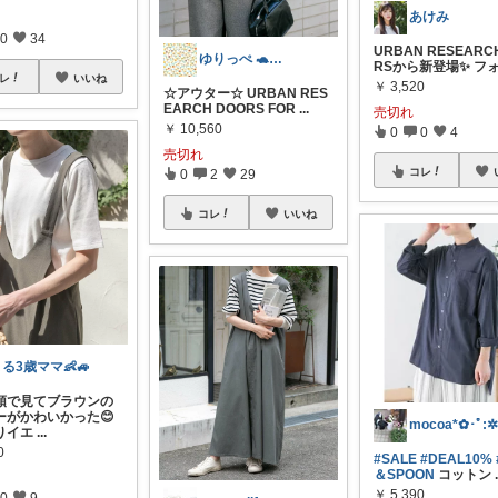
あけみ
0
34
URBAN RESEARC
ゆりっぺ 🐢…
RSから新登場✨ フ
レ
いいね
￥
3,520
☆アウター☆ URBAN RES
EARCH DOORS FOR
...
売切れ
￥
10,560
0
0
4
売切れ
コレ
0
2
29
コレ
いいね
る3歳ママ👶🚙
頭で見てブラウンの
ーがかわいかった😊
mocoa*✿･ﾟ:
りイエ
...
0
#SALE
#DEAL10%
＆SPOON
コットン
￥
5,390
0
9