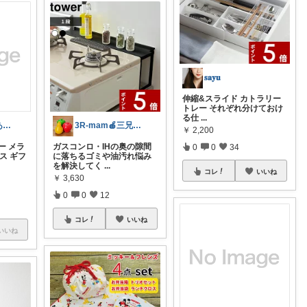
𝐬𝐚𝐲𝐮
伸縮&スライド カトラリー
トレー それぞれ分けておけ
る仕
...
ゆき♡いつもありがとうございます✿.*･
3R-mam🍎三兄弟母
￥
2,200
ー メラ
ガスコンロ・IHの奥の隙間
0
0
34
ス ギフ
に落ちるゴミや油汚れ悩み
を解決してく
...
コレ
いいね
￥
3,630
0
0
12
コレ
いいね
いいね