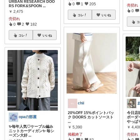
URBAN RESEARCH DOO
0
1
205
売切れ
RS FORK&SPOON
...
0
￥
2,475
コレ
いいね
売切れ
コ
0
2
182
コレ
いいね
ま
chii ‪
今日店
20%OFF 15%ポイントバッ
opaの部屋
ボーダ
ク DOORS カットソースト
やっぱ
...
✨毎年人気♡ケーブル編み
￥
4,40
￥
5,390
ニットカーディガン✨ 毎シ
売切れ
掲載終了
ーズン大好
...
0
1
0
82