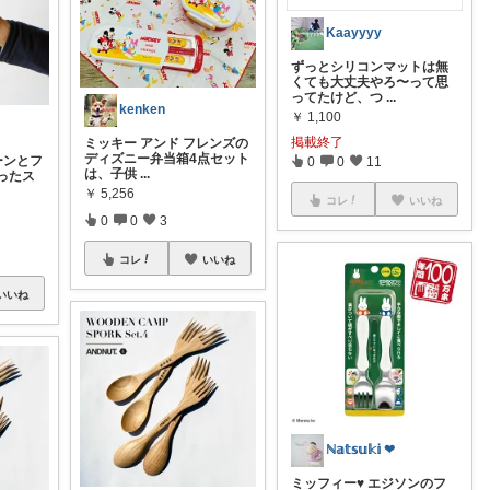
Kaayyyy
ずっとシリコンマットは無
くても大丈夫やろ〜って思
ってたけど、つ
...
kenken
￥
1,100
掲載終了
ミッキー アンド フレンズの
ディズニー弁当箱4点セット
ーンとフ
0
0
11
は、子供
...
ったス
￥
5,256
コレ
いいね
0
0
3
コレ
いいね
いいね
ℕ𝕒𝕥𝕤𝕦𝕜𝕚 ❤︎
ミッフィー♥ エジソンのフ