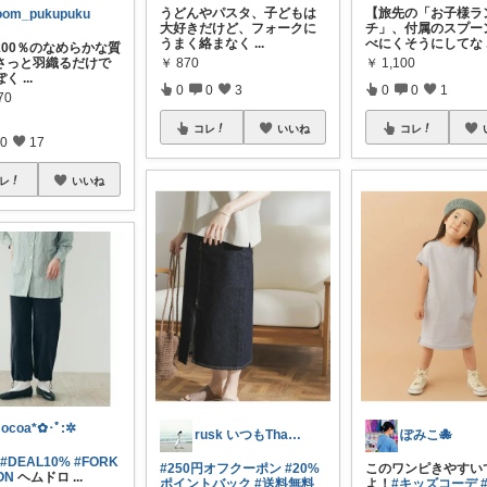
うどんやパスタ、子どもは
【旅先の「お子様ラ
oom_pukupuku
大好きだけど、フォークに
チ」、付属のスプー
うまく絡まなく
...
べにくそうにしてな
100％のなめらかな質
￥
870
￥
1,100
さっと羽織るだけで
ぽく
...
0
0
3
0
0
1
70
コレ
いいね
コレ
0
17
レ
いいね
ocoa*✿･ﾟ:✲
rusk いつもThanks!
ぽみこ🐙
#DEAL10%
#FORK
#250円オフクーポン
#20%
このワンピきやすい
ON
ヘムドロ
...
ポイントバック
#送料無料
よ！
#キッズコーデ