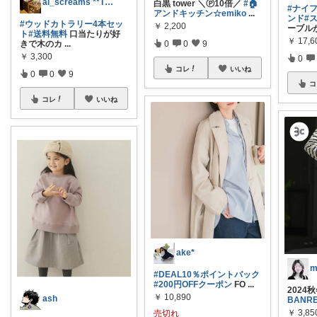
ai_screams **Thanks
白黒 tower ＼Ⓟ10倍／
#🏠
#ナイ
アンドキッチン☆emiko
...
ンド
#
#ウッドカトラリー4本セッ
￥
2,200
ーブル
ト
#送料無料
口当たりが好
￥
17,6
0
0
9
きで木のカ
...
￥
3,300
0
コレ
いいね
0
0
9
コ
コレ
いいね
ake*
m
#DEAL10％ポイントバック
#200円OFFクーポン
FO
...
202
￥
10,890
ash
BANR
￥
3,85
売切れ