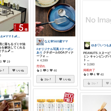
みわ♥️ママ💄👶夏かわいい
なえ🌸5&0歳ママ
間に落ちるゴミや油
みを解決してくれる
#オリジナル写真
#クーポン
イテム💕
...
あり
クチポールGOAディナ
PEANUTS スヌーピ
0
ーフォ
...
ミン キャンピングバ
ト
...
￥
4,599
0
19
￥
3,080
売切れ
掲載終了
0
0
46
レ
いいね
0
4
40
コレ
いいね
コレ