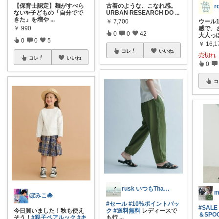
​【保育士認定】麺がすべら
古着のような、こなれ感。
r
ない✨子どもの「自分でで
URBAN RESEARCH DO
...
きた」を増や
...
￥
7,700
ウール
￥
990
感で、
0
0
42
大人っ
0
0
5
￥
16,1
コレ
いいね
売切れ
コレ
いいね
0
コ
rusk いつもThanks!
m
ぽみこ🐙
#セール
#10%ポイントバッ
#SALE
今日買いました！秋も使え
ク
#送料無料
レディースで
＆SPO
そう！
#親子ペアルック
#キ
も行
...