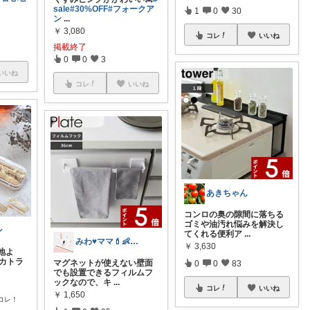
sale
#30%OFF
#フォークア
1
0
30
ン
...
￥
3,080
コレ
いいね
掲載終了
0
0
3
いいね
コレ
いいね
あきちゃん
コンロの奥の隙間に落ちる
ゴミや油汚れ悩みを解決し
ン
てくれる便利ア
...
みわ♥️ママ💄👶夏かわいい
￥
3,630
地よ
のカトラ
マグネットが使えない壁面
0
0
83
でも設置できるフィルムフ
ックなので、キ
...
コレ
いいね
￥
1,650
コレ！