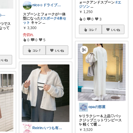
ォークアンドスプーン
#エ
nico☺︎ドライブ好き女子
ジソン
...
￥
1,250
スプーンとフォークが一体
sora12✩いつも感謝です☺️
型になった
#スポーク4本セ
0
0
3
ット
キャン
...
一つでス
なって
￥
3,300
コレ
いいね
売切れ
0
0
5
コレ
いいね
いいね
opaの部屋
✨リラクシー＆上品♡バッ
クジップニットワンピース
✨ 軽くて暖
...
Reirin♪いつも有難うございます😊
￥
3,520