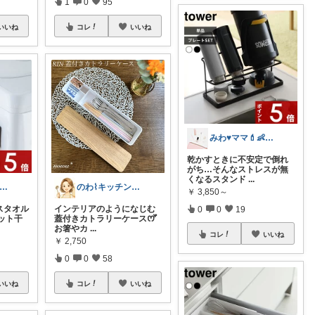
1
0
95
いいね
コレ
いいね
みわ♥️ママ💄👶夏かわいい
乾かすときに不安定で倒れ
がち…そんなストレスが無
くなるスタンド
...
みわ♥️ママ💄👶夏かわいい
のわ⌇キッチンと食器と暮らしの道具🫖
￥
3,850～
スタオル
インテリアのようになじむ
0
0
19
ット干
蓋付きカトラリーケースꯁꯧ
お箸やカ
...
コレ
いいね
￥
2,750
0
0
58
いいね
コレ
いいね