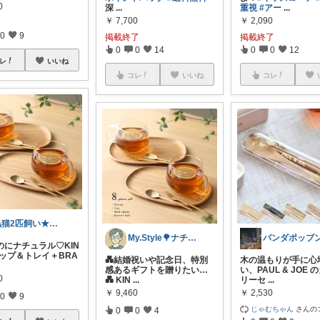
0
深
...
重視
#アー
...
￥
7,700
￥
2,090
0
9
掲載終了
掲載終了
0
0
14
0
0
12
レ
いいね
コレ
いいね
コレ
黒猫2匹飼い★楽天購入は必ずルーム経由♪
My.Style🌳ナチュラルな暮らし
パンダポップ
のにナチュラル♡KIN
カップ＆トレイ＋BRA
💑結婚祝いや記念日、特別
木の温もりが手に心
感あるギフトを贈りたい…
い、PAUL & JOE 
0
💑 KIN
...
リーセ
...
￥
9,460
￥
2,530
0
9
じゃむちゃん
さんの
0
0
4