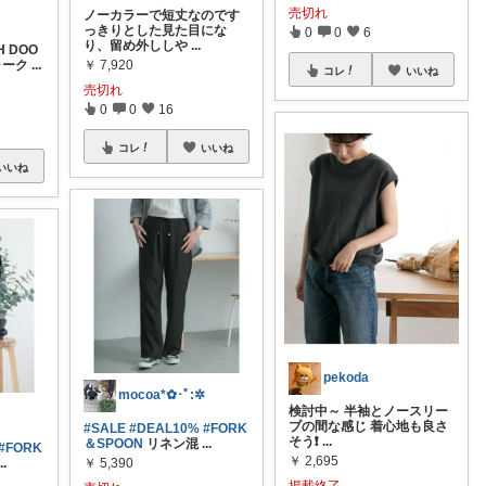
売切れ
ノーカラーで短丈なのです
っきりとした見た目にな
0
0
6
り、留め外ししや
...
H DOO
ォーク
...
￥
7,920
コレ
いいね
売切れ
0
0
16
コレ
いいね
いいね
pekoda
mocoa*✿･ﾟ:✲
検討中～ 半袖とノースリー
✲
ブの間な感じ 着心地も良さ
#SALE
#DEAL10%
#FORK
そう❗️
...
＆SPOON
リネン混
...
#FORK
￥
2,695
...
￥
5,390
掲載終了