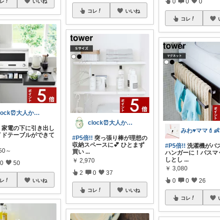
0
0
0
レ
いいね
コレ
いいね
コレ
clock⏰大人かわいい
clock⏰大人かわいい
!
家電の下に引き出し
イドテーブルができて
#P5倍!!
突っ張り棒が理想の
収納スペースに💕 ひとまず
#P5倍!!
洗濯機がバ
650～
買い
...
ハンガーに！バスマ
しとし
...
￥
2,970
0
50
￥
3,080
2
0
37
0
0
26
レ
いいね
コレ
いいね
コレ