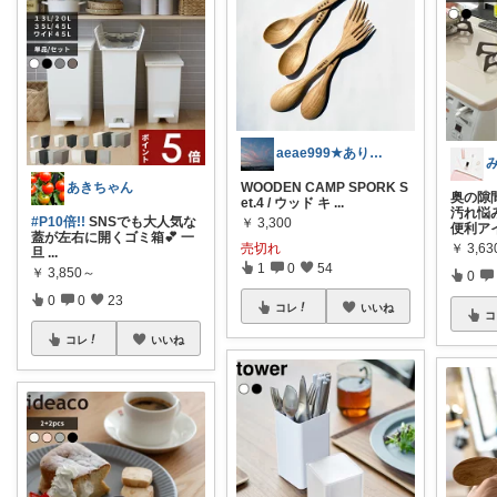
aeae999★ありがとございます❤︎
WOODEN CAMP SPORK S
あきちゃん
奥の隙
et.4 / ウッド キ
...
汚れ悩
#P10倍!!
SNSでも大人気な
￥
3,300
便利ア
蓋が左右に開くゴミ箱💕 一
売切れ
￥
3,63
旦
...
1
0
54
￥
3,850～
0
0
0
23
コレ
いいね
コ
コレ
いいね