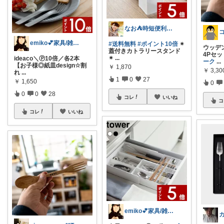
なお⛺️時短便利グッズ好き♡オリ写多め♪
emiko💕家具/雑貨/インテリア/服
#送料無料
#ポイント10倍
✴︎
ウッデ
蓋付きカトラリースタンド
4Pセ
✴︎
...
ideaco＼Ⓟ10倍／各2本
ーク
...
【お子様◎紙皿design☆割
￥
1,870
￥
3,30
れ
...
1
0
27
￥
1,650
0
0
0
28
コレ
いいね
コ
コレ
いいね
emiko💕家具/雑貨/インテリア/服