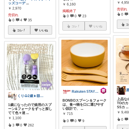
￥
4,95
ッズコーデ
...
￥
6,160
￥
2,970
売切れ
掲載終了
0
売切れ
0
0
23
0
4
35
コ
コレ
いいね
コレ
いいね
Rakuten STAY【公式】
くり🌰2歳👧🏻ママ❀育児/洋服
上品な
BONBOスプーン＆フォーク
TOの
は、食べ物を口に運びやす
1歳になったので娘用のスプ
SSカ
...
い設計で、
...
ーン&フォークをずっと探し
￥
9,46
てて色々迷
...
￥
715
￥
1,100
0
0
0
9
3
0
262