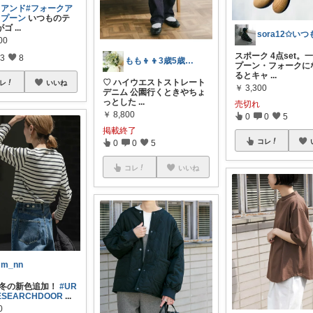
フアンド
#フォークア
スプーン
いつものテ
がゴ
...
00
スポーク 4点set。
3
8
もも👦👦3歳5歳ママ
プーン・フォークに
るとキャ
...
♡ ハイウエストストレート
レ
いいね
￥
3,300
デニム 公園行くときやちょ
っとした
...
売切れ
￥
8,800
0
0
5
掲載終了
コレ
0
0
5
コレ
いいね
m_nn
4秋冬の新色追加！
#UR
ESEARCHDOOR
...
0