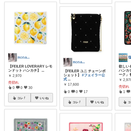
𝚖𝚘𝚗𝚊...
𝚖𝚘𝚗𝚊...
【FEILER LOVERARY レモ
欲しい
ンドット ハンカチ】
...
ハンカ
【FEILER ユニ チェーンポ
ーク」
シェット】
#フェイラー公
￥
2,970
式
...
￥
2,97
売切れ
￥
17,600
売切れ
0
0
30
0
0
17
1
コレ
いいね
コレ
いいね
コ