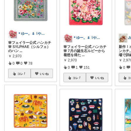
＊ゆー。🌷 ⌇やさしい暮らし⌇経由感謝
＊ゆー。🌷 ⌇やさしい暮らし⌇経由感謝
🌸フェイラー公式 ハンカチ
🌸 SYLPHAE（シルフェ）
🌸フェイラー公式 ハンカチ
新作！
のハン
...
🌸 7月の誕生石ルビーから
ンカチ
着想を得た
...
場で詳
￥
2,970
￥
2,970
￥
2,97
0
0
78
0
1
151
0
コレ
いいね
コレ
いいね
コ