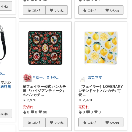
いいね
コレ
いいね
コレ
いいね
mayu*ig:miouor_home
＊ゆー。🌷 ⌇やさしい暮らし⌇経由感謝
ぽこママ
スマホシ
#送料無
🌸フェイラー公式 ハンカチ
［フェイラー］LOVERARY
🌸 『ハイジアンティーク』
レモンドット ハンカチ♪ 可
のハンカチ
...
愛
...
￥
2,970
￥
2,970
売切れ
売切れ
0
0
90
0
0
0
いいね
コレ
いいね
コレ
いいね