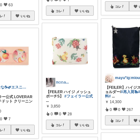
0
63
コレ
コレ
いいね
レ
いいね
𝚖𝚘𝚗𝚊...
なな☕️🌿エスニック／アジアン雑貨
【FEILER】ハイジ
【FEILER ハイジ メッシュ
ョルダー/
#再入荷🎠
ポーチS】
#フェイラー公式
料
#
...
ー公式 LOVERAR
...
チドット クリーニン
￥
14,300
￥
3,850
0
0
267
0
0
0
28
0
7
コレ
コレ
いいね
レ
いいね