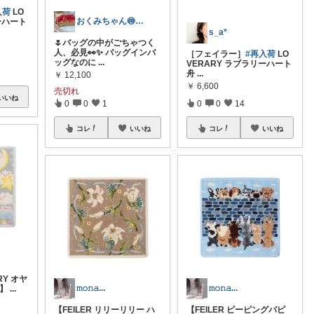
入荷
LO
おくみちゃん🍥朝コレ界隈
ーハート
s_a*
🌷バッグの中がごちゃつく
人、必見👀✨ バッグインバ
［フェイラー］
#再入荷
LO
ッグなのに
...
VERARY ラブラリーハート
舟
...
￥
12,100
￥
6,600
売切れ
いいね
0
0
1
0
0
14
コレ
いいね
コレ
いいね
RY オヤ
𝚖𝚘𝚗𝚊...
𝚖𝚘𝚗𝚊...
チ】
...
【FEILER リリーリリー ハ
【FEILER ピーピングパピ