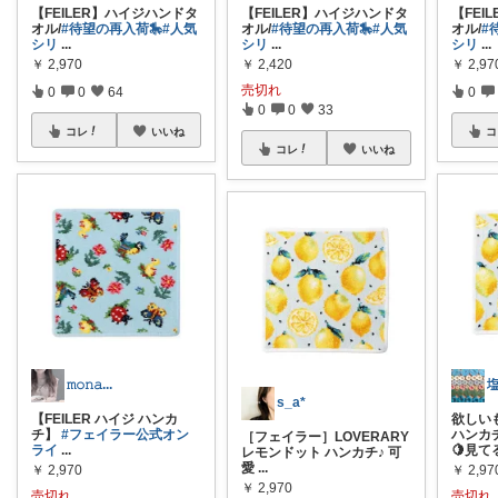
【FEILER】ハイジハンドタ
【FEILER】ハイジハンドタ
【FEI
オル/
#待望の再入荷🎠
#人気
オル/
#待望の再入荷🎠
#人気
オル/
#
シリ
...
シリ
...
シリ
...
￥
2,970
￥
2,420
￥
2,97
売切れ
0
0
64
0
0
0
33
コレ
いいね
コ
コレ
いいね
𝚖𝚘𝚗𝚊...
s_a*
【FEILER ハイジ ハンカ
欲しい
チ】
#フェイラー公式オン
ハンカ
［フェイラー］LOVERARY
ライ
...
🍋見
レモンドット ハンカチ♪ 可
愛
...
￥
2,970
￥
2,97
￥
2,970
売切れ
売切れ