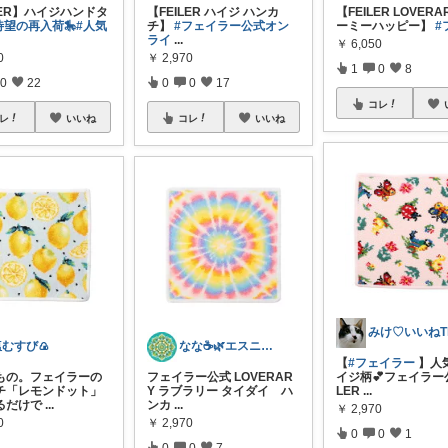
LER】ハイジハンドタ
【FEILER ハイジ ハンカ
【FEILER LOVERA
待望の再入荷🎠
#人気
チ】
#フェイラー公式オン
ーミーハッピー】
#
ライ
...
￥
6,050
0
￥
2,970
1
0
8
0
22
0
0
17
コレ
レ
いいね
コレ
いいね
塩むすび🍙
なな☕️🌿エスニック／アジアン雑貨
【
#フェイラー
】人
もの。フェイラーの
フェイラー公式 LOVERAR
イジ柄💕フェイラー公
チ「レモンドット」
Y ラブラリー タイダイ ハ
LER
...
てるだけで
...
ンカ
...
￥
2,970
0
￥
2,970
0
0
1
0
0
7