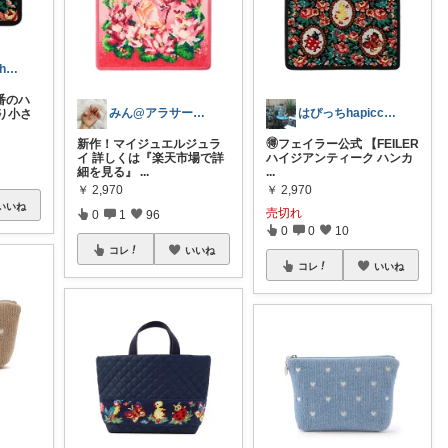
みけ♡いいねThanks☆
番のハ
みん@アラサーOLの暮らし
はぴっちhapicchi💎🏃感謝💐
り小さ
新作！マイジュエルジュラ
🉐フェイラー公式 【FEILER
イ 詳しくは『楽天市場で詳
ハイジアンティーク ハンカ
細を見る』
...
...
￥
2,970
￥
2,970
いいね
売切れ
0
1
96
0
0
10
コレ
いいね
コレ
いいね