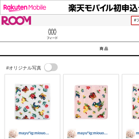
ROOM
Feed
商品
#オリジナル写真
mayu*ig:miouor_home
mayu*ig:miouor_home