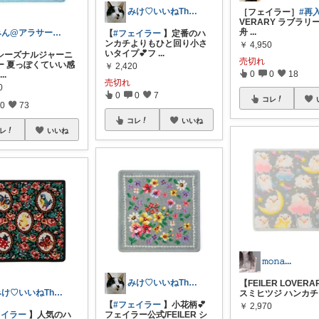
みけ♡いいねThanks☆
［フェイラー］
#再
VERARY ラブラリ
舟
...
みん@アラサーOLの暮らし
【
#フェイラー
】定番のハ
ンカチよりもひと回り小さ
￥
4,950
いタイプ💕フ
...
シーズナルジャーニ
売切れ
ー 夏っぽくていい感
￥
2,420
0
0
18
...
売切れ
0
0
0
7
コレ
0
73
コレ
いいね
レ
いいね
𝚖𝚘𝚗𝚊...
みけ♡いいねThanks☆
【FEILER LOVERA
みけ♡いいねThanks☆
スミヒツジ ハンカ
【
#フェイラー
】小花柄💕
￥
2,970
ェイラー
】人気のハ
フェイラー公式/FEILER シ