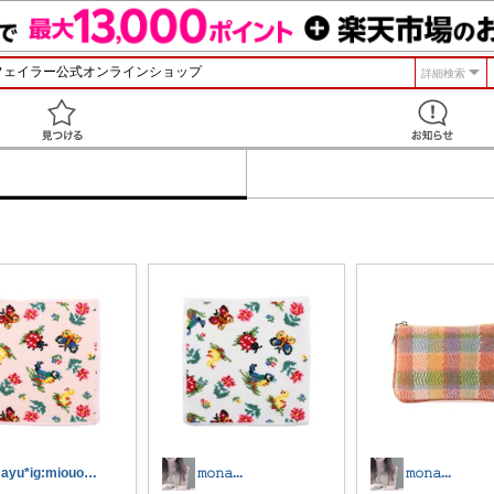
詳細検索
見つける
mayu*ig:miouor_home
𝚖𝚘𝚗𝚊...
𝚖𝚘𝚗𝚊...