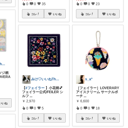
0
0
35
0
0
23
コレ
いいね
コレ
いいね
みけ♡いいねThanks☆
ツジ柄
VERA
みけ♡いいねThanks☆
s_a*
【
#フェイラー
】小花柄💕
［フェイラー］LOVERARY
フェイラー公式/FEILER シ
アイスクリーム サークルポ
ルフ
...
ーチ
...
￥
2,970
￥
6,600
いいね
0
0
5
0
0
18
コレ
いいね
コレ
いいね