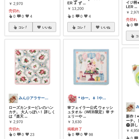
イジ柄
ER 𓀠 ず
...
￥
2,970
LER
...
￥
13,200
売切れ
￥
2,97
0
0
4
0
0
4
売切れ
0
コレ
いいね
コレ
いいね
コ
みん@アラサーOLの暮らし
＊ゆー。🌷 ⌇やさしい暮らし⌇経由感謝
ローズカンタービレのハン
🌸フェイラー公式 ウォッシ
カチ。 大人っぽい！ 詳しく
ュタオル（WEB限定）🌸 チ
は『楽天
...
ェリーや
...
新作！
ーチ。 
￥
2,970
￥
3,630
🥝 詳し
売切れ
掲載終了
￥
4,95
0
0
23
0
0
98
0