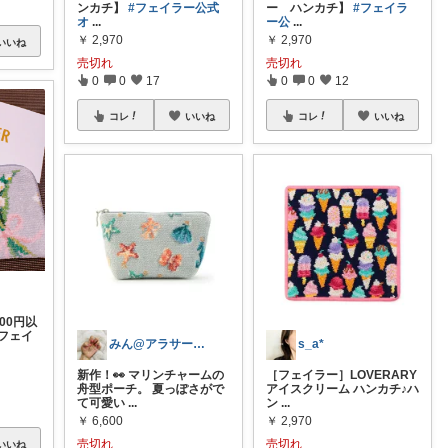
ンカチ】
#フェイラー公式
ー ハンカチ】
#フェイラ
オ
...
ー公
...
￥
2,970
￥
2,970
いいね
売切れ
売切れ
0
0
17
0
0
12
コレ
いいね
コレ
いいね
800円以
フェイ
みん@アラサーOLの暮らし
s_a*
新作！👀 マリンチャームの
［フェイラー］LOVERARY
舟型ポーチ。 夏っぽさがで
アイスクリーム ハンカチ♪ハ
て可愛い
...
ン
...
￥
6,600
￥
2,970
売切れ
売切れ
いいね