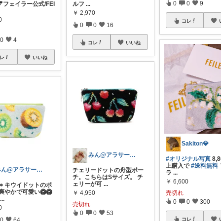
0
0
9
フェイラー公式/FEI
ルフ
...
￥
2,970
0
コレ
0
0
16
0
4
コレ
いいね
レ
いいね
Sakiton💎
みん@アラサーOLの暮らし
#オリジナル写真
8,
上購入で
#送料無料
みん@アラサーOLの暮らし
チェリードットの舟型ポー
ラ
...
チ。こちらはSサイズ。 チ
￥
6,600
ェリーが可
...
👀 キウイドットのポ
爽やかで可愛い🥝🥝
￥
4,950
売切れ
...
0
0
300
売切れ
0
0
0
53
0
64
コレ