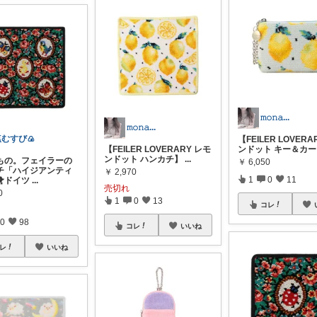
𝚖𝚘𝚗𝚊...
𝚖𝚘𝚗𝚊...
塩むすび🍙
【FEILER LOVERA
【FEILER LOVERARY レモ
ンドット キー＆カ
ンドット ハンカチ】
...
もの。フェイラーの
￥
6,050
チ「ハイジアンティ
￥
2,970
1
0
11
🐥ドイツ
...
売切れ
0
1
0
13
コレ
0
98
コレ
いいね
レ
いいね