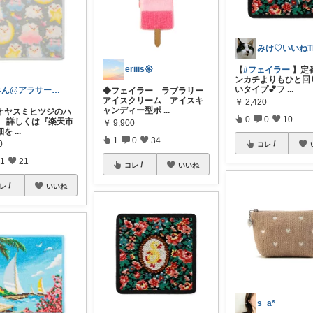
eriiis𑁍
【
#フェイラー
】定
ンカチよりもひと回
いタイプ💕フ
...
みん@アラサーOLの暮らし
◆フェイラー ラブラリー
アイスクリーム アイスキ
￥
2,420
ャンディー型ポ
...
オヤスミヒツジのハ
0
0
10
。 詳しくは『楽天市
￥
9,900
細を
...
1
0
34
0
コレ
1
21
コレ
いいね
レ
いいね
s_a*