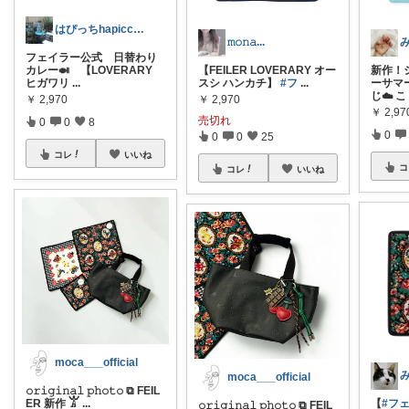
はぴっちhapicchi💎🏃感謝💐
𝚖𝚘𝚗𝚊...
フェイラー公式 日替わり
カレー🍛 【LOVERARY
【FEILER LOVERARY オー
新作！
ヒガワリ
...
スシ ハンカチ】
#フ
...
ーサマ
じ☁️ こ
￥
2,970
￥
2,970
￥
2,97
売切れ
0
0
8
0
0
0
25
コレ
いいね
コ
コレ
いいね
moca___official
moca___official
𝚘𝚛𝚒𝚐𝚒𝚗𝚊𝚕 𝚙𝚑𝚘𝚝𝚘 ⧉ FEIL
ER 新作 𓀠
...
【
#フ
𝚘𝚛𝚒𝚐𝚒𝚗𝚊𝚕 𝚙𝚑𝚘𝚝𝚘 ⧉ FEIL