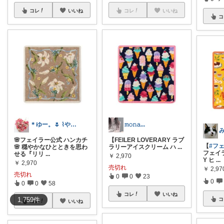
コレ
いいね
コレ
いいね
コ
＊ゆー。🌷 ⌇やさしい暮らし⌇経由感謝
𝚖𝚘𝚗𝚊...
🌸フェイラー公式 ハンカチ
【FEILER LOVERARY ラブ
【
#フ
🌸 穏やかなひとときを思わ
ラリーアイスクリーム ハ
...
フェイラ
せる『リリ
...
￥
2,970
Y ヒ
...
￥
2,970
売切れ
￥
2,97
売切れ
0
0
23
0
0
0
58
コレ
いいね
1,759
件
コ
コレ
いいね