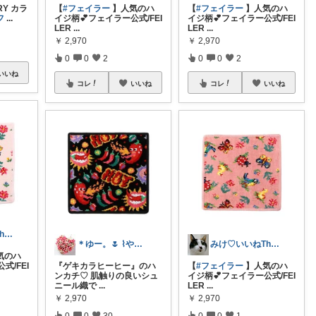
RY カラ
【
#フェイラー
】人気のハ
【
#フェイラー
】人気のハ
フ
...
イジ柄💕フェイラー公式/FEI
イジ柄💕フェイラー公式/FEI
LER
...
LER
...
￥
2,970
￥
2,970
0
0
2
0
0
2
いいね
コレ
いいね
コレ
いいね
みけ♡いいねThanks☆
＊ゆー。🌷 ⌇やさしい暮らし⌇経由感謝
みけ♡いいねThanks☆
気のハ
式/FEI
『ゲキカラヒーヒー』のハ
【
#フェイラー
】人気のハ
ンカチ♡ 肌触りの良いシュ
イジ柄💕フェイラー公式/FEI
ニール織で
...
LER
...
￥
2,970
￥
2,970
0
0
30
0
0
1