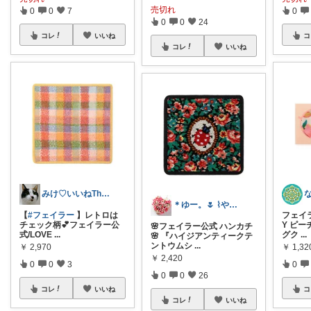
売切れ
0
0
7
0
0
0
24
コレ
いいね
コ
コレ
いいね
みけ♡いいねThanks☆
＊ゆー。🌷 ⌇やさしい暮らし⌇経由感謝
【
#フェイラー
】レトロは
フェイラ
チェック柄💕フェイラー公
Y ピー
🌸フェイラー公式 ハンカチ
式/LOVE
...
グク
...
🌸 『ハイジアンティークテ
ントウムシ
...
￥
2,970
￥
1,32
￥
2,420
0
0
3
0
0
0
26
コレ
いいね
コ
コレ
いいね