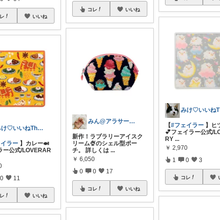
コレ
いいね
レ
いいね
みん@アラサーOLの暮らし
【
#フェイラー
】ヒ
みけ♡いいねThanks☆
💕フェイラー公式/LO
新作！ラブラリーアイスク
RY
...
ェイラー
】カレー🍛
リーム🍨のシェル型ポー
￥
2,970
ー公式/LOVERAR
チ。 詳しくは
...
￥
6,050
1
0
3
0
0
0
17
0
11
コレ
コレ
いいね
レ
いいね