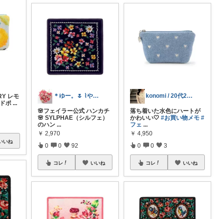
＊ゆー。🌷 ⌇やさしい暮らし⌇経由感謝
konomi / 20代2人暮らしOL
RY レモ
ードポ
...
🌸フェイラー公式 ハンカチ
落ち着いた水色にハートが
🌸 SYLPHAE（シルフェ）
かわいい🤍
#お買い物メモ
#
のハン
...
フェ
...
￥
2,970
￥
4,950
いいね
0
0
92
0
0
3
コレ
いいね
コレ
いいね