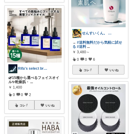
せんすいくん。 ＼情報の海へダイブ／
→
#送料無料だから気軽に試せ
る
#送料
...
￥
3,480～
0
0
6
Rifa's select branch
コレ
いいね
🌿15種から選べるフェイスオイ
ル✨乾燥肌・
...
￥
1,400
0
0
2
コレ
いいね