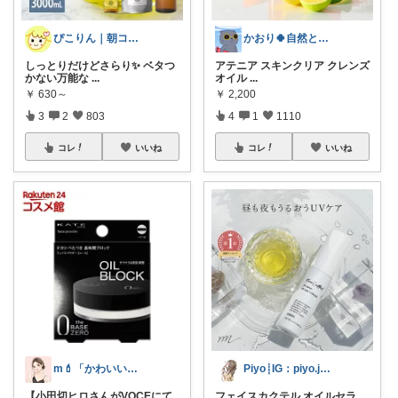
ぴこりん｜朝コレ｜良いものを長く🌿
かおり🍀自然とやさしい暮らし🐑🍀
しっとりだけどさらり✨ ベタつ
アテニア スキンクリア クレンズ
かない万能な
...
オイル
...
￥
630～
￥
2,200
3
2
803
4
1
1110
コレ
いいね
コレ
いいね
m💄「かわいい」は、作れる。
Piyo┊IG：piyo.jp___
【小田切ヒロさんがVOCEにて
フェイスカクテル オイルセラ