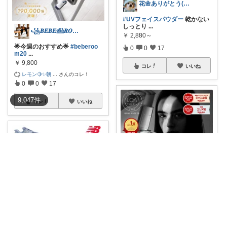
花🌼ありがとう(*･ω･)*_ _)ﾍ
#UVフェイスパウダー
乾かない
しっとり
...
꧁𝑩𝑬𝑩𝑬𓊝𝑹𝑶𝑶𝑴꧂
￥
2,880～
🌟今週のおすすめ🌟
#beberoo
0
0
17
m20
...
￥
9,800
コレ
いいね
レモン🍋✨朝
...
さんのコレ！
0
0
17
9,047
件
コレ
いいね
ぼんちゃん💍🫧経由購入感謝✨
꧁𝑩𝑬𝑩𝑬𓊝𝑹𝑶𝑶𝑴꧂
楽天1位の美容オイル、夜のス
キンケアの仕上
...
🌟今週のおすすめ🌟
#beberoo
￥
3,520～