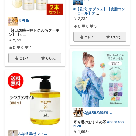
#【公式_オブジェ】【皮脂コン
トロール】オ
...
￥
2,232
リラ🐕
0
0
5
【4日20時～神トク30％クーポ
ン】【 d
...
コレ
いいね
￥
5,780
0
0
4
コレ
いいね
꧁𝑩𝑬𝑩𝑬𓊝𝑹𝑶𝑶𝑴꧂
🌟今週のおすすめ🌟
#beberoo
m20
...
￥
1,998～
ふゆ💊幸せママのお気に入り紹介♪