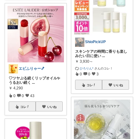
ShioPickUP
スキンケアの時間に香りも楽し
みたい日に使い
...
￥
3,930～
エビふりゃー🍤
ひろりん*
さんのコレ！
0
0
3
♡ツヤぷる続くリップオイル✨
うるおい続く
...
コレ
いいね
￥
4,290
0
0
43
コレ
いいね