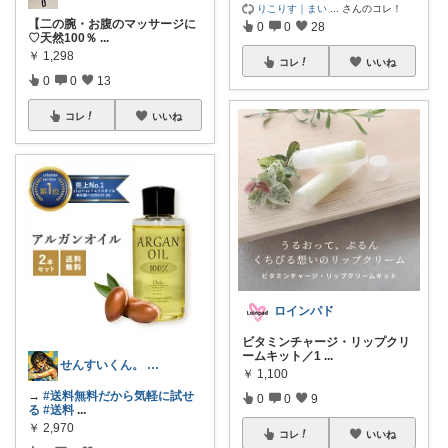
りこりす｜まい
...
さんのコレ！
【二の腕・お腹のマッサージに
0
0
28
♡天然100％
...
￥
1,298
コレ
いいね
0
0
13
コレ
いいね
ロインパド
ビタミンチャージ・リップクリ
ームキット／1
...
せんすいくん。 ＼情報の海へダイブ／
￥
1,100
→
#送料無料だから気軽に試せ
0
0
9
る
#送料
...
￥
2,970
コレ
いいね