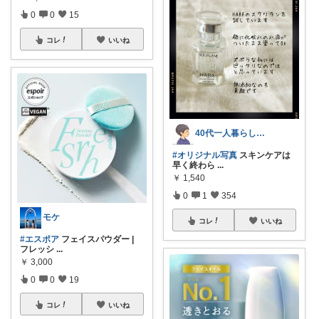
0
0
15
コレ
いいね
40代一人暮らし＊シンプルで幸せな暮らし
#オリジナル写真
スキンケアは
早く終わら
...
￥
1,540
0
1
354
モケ
コレ
いいね
#エスポア
フェイスパウダー |
フレッシ
...
￥
3,000
0
0
19
コレ
いいね