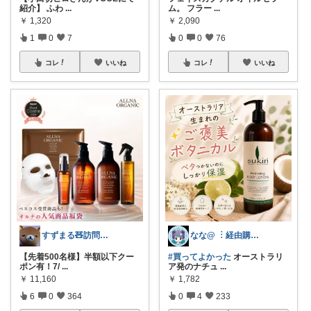
紹介】 ふわ
...
ム。 フラー
...
￥
1,320
￥
2,090
1
0
7
0
0
76
コレ
いいね
コレ
いいね
すずまる🧸訪問感謝です🥹🙏🏻💖
なな@ ︙経由購入ありがとうございます✨
【先着500名様】半額以下クー
#買ってよかった
オーストラリ
ポン有！7/
...
ア発のナチュ
...
￥
11,160
￥
1,782
6
0
364
0
4
233