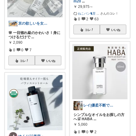
m20
...
￥
29,975～
ねこパン🐈育
...
さんのコレ！
0
2
63
京の欲しいを女性に向けて
コレ
いいね
🌸 一目惚れ級のかわいさ！身に
つけるだけで
...
￥
2,090
0
0
7
コレ
いいね
レイ|優柔不断で選べない🥲
シンプルなオイルをお探しの方
へ🛒 HABA
...
￥
5,060
0
0
2