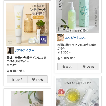
ユッピー｜コスメと子育てROOM
お買い物マラソン!8/4(火)20時
から✨
...
リアルライフ💋✨✨✨
￥
3,300～
最近、乾燥や年齢サインによる
0
5
6
ハリ不足が気に
...
￥
2,420
コレ
いいね
0
0
8
コレ
いいね