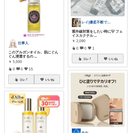
レイ|優柔不断で選べない🥲
紫外線対策をしたい時に💡 フェ
イスカクテル
...
￥
2,090
仕事人
0
0
1
このアルガンオイル、肌にぐん
ぐん浸透するの
...
コレ
いいね
￥
5,500
0
0
15
コレ
いいね
モケ