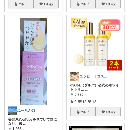
コレ
いいね
コレ
いいね
ユッピー｜コスメと子育てROOM
d'Alba（ダルバ）公式のホワイ
トトリュ
...
￥
5,780
0
18
18
ふーちん03
コレ
いいね
美容系YouTubeを見ていて気に
なり、思
...
￥
1,265～