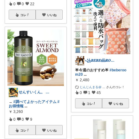
0
0
22
コレ
いいね
꧁𝑩𝑬𝑩𝑬𓊝𝑹𝑶𝑶𝑴꧂
🌟今週のおすすめ🌟
#beberoo
m20
...
￥
2,480
じんじんまる@
...
さんのコレ！
せんすいくん。 ＼情報の海へダイブ／
0
1
45
→
#調べてよかったアイテム
#
コレ
いいね
お得情報
...
￥
3,260
0
0
9
コレ
いいね