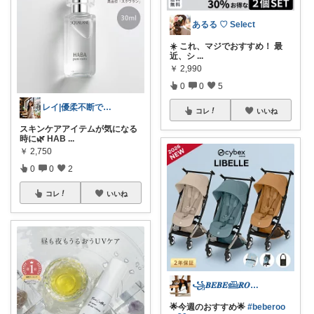
あるる ♡ Select
☀️ これ、マジでおすすめ！ 最
近、シ
...
￥
2,990
0
0
5
レイ|優柔不断で選べない🥲
コレ
いいね
スキンケアアイテムが気になる
時に🌿 HAB
...
￥
2,750
0
0
2
コレ
いいね
꧁𝑩𝑬𝑩𝑬𓊝𝑹𝑶𝑶𝑴꧂
🌟今週のおすすめ🌟
#beberoo