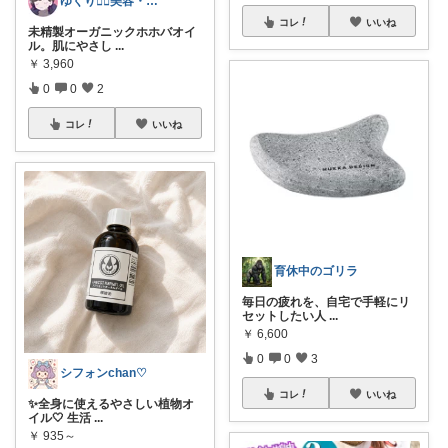
ゆくり🐕‍🦺美容・便利雑貨🤍
コレ
いいね
未精製オーガニックホホバオイ
ル。肌にやさし
...
￥
3,960
0
0
2
コレ
いいね
育休中のゴリラ
毎日の疲れを、自宅で手軽にリ
セットしたい人
...
￥
6,600
0
0
3
シフォンchan♡
コレ
いいね
✨全身に使えるやさしい植物オ
イル🤍 生活
...
￥
935～