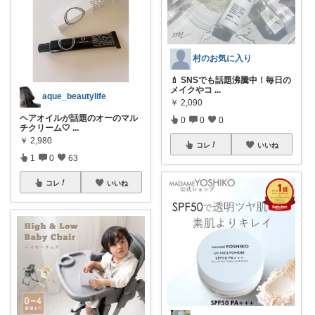
村のお気に入り
💄 SNSでも話題沸騰中！毎日の
メイクやコ
...
aque_beautylife
￥
2,090
ヘアオイルが話題のオーのマル
0
0
0
チクリーム🤍
...
￥
2,980
コレ
いいね
1
0
63
コレ
いいね