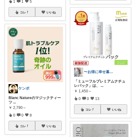
1
1
5
コレ
いいね
〜お得に幸せ暮らし〜
「ミューフルプレミアムナチュ
レパック」は、
...
ケンボ
￥
1,450～
Blanc Natureのマジックティー
0
0
13
ツ
...
￥
2,790～
コレ
いいね
0
0
8
コレ
いいね