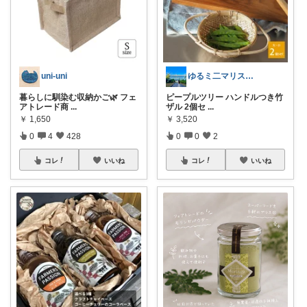
uni-uni
ゆるミ二マリストかん🪉
暮らしに馴染む収納かご🌿 フェ
ピープルツリー ハンドルつき竹
アトレード商
...
ザル 2個セ
...
￥
1,650
￥
3,520
0
4
428
0
0
2
コレ
いいね
コレ
いいね