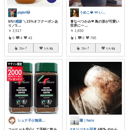
piglet🐱
うめこ💎 ୨୧ いつも感謝 ୨୧
8/5
#感謝
＼15%オフクーポンあ
🐥なべつかみ❤︎ 鳥の形が可愛い
り／S
...
世界に一
...
￥
2,517
￥
1,650
0
4
43
1
0
795
コレ
いいね
コレ
いいね
シュナ子@無添加✖️エコ✖️時短生活
陽｜haru
コーヒーも安心して手軽に飲み
#オリジナル写真
4枚🪿 やわら