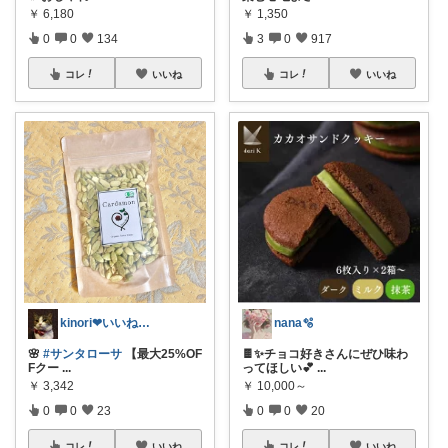
￥
6,180
￥
1,350
0
0
134
3
0
917
コレ
いいね
コレ
いいね
kinori❤︎いいねご購入感謝です💝
nana🫧
🌸
#サンタローサ
【最大25%OF
🍫✨チョコ好きさんにぜひ味わ
Fクー
...
ってほしい💕
...
￥
3,342
￥
10,000～
0
0
23
0
0
20
コレ
いいね
コレ
いいね