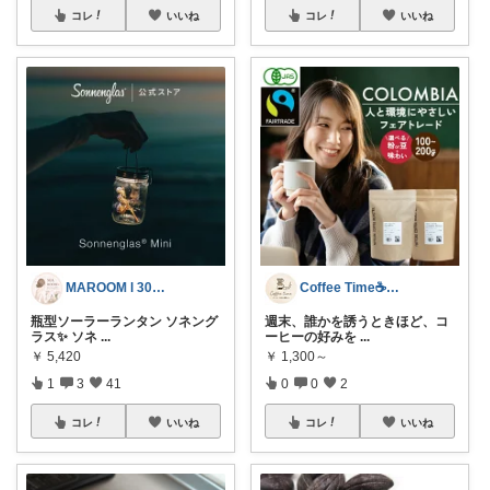
コレ
いいね
コレ
いいね
MAROOM l 30代の愛用品🧡
Coffee Time☕️いいもの研究
瓶型ソーラーランタン ソネング
週末、誰かを誘うときほど、コ
ラス✨ ソネ
...
ーヒーの好みを
...
￥
5,420
￥
1,300～
1
3
41
0
0
2
コレ
いいね
コレ
いいね