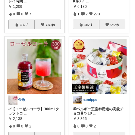
レイ時間
...
K☀️⚡️／
...
￥
1,209
￥
6,180
0
0
7
1
2
273
コレ
いいね
コレ
いいね
金魚
namippe
✅【ローゼルコーラ】300ml ク
🎁ベルギー王室御用達の高級チ
ラフトコ
...
ョコ🍫✨ 10
...
￥
2,138
￥
3,366～
0
0
2
0
0
2