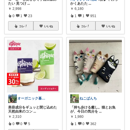
たい 見つけ
...
かくあたた
...
￥
2,998
￥
6,180
0
1
23
1
1
951
コレ
いいね
コレ
いいね
オーガニック暮らしと雑貨の小部屋☀️🌴
ねこぱんち
美容成分をギュッと閉じ込めた
「持ち歩ける癒し。猫とお魚
天然由来のコン
...
が、今日の気分を
...
￥
2,310
￥
1,980
0
0
5
1
0
362