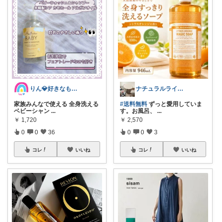
りん💎好きなものღ⠜
ナチュラルライフ*emma*
家族みんなで使える 全身洗える
#送料無料
ずっと愛用していま
ベビーシャン
...
す。お風呂、
...
￥
1,720
￥
2,570
0
0
36
0
0
3
コレ
いいね
コレ
いいね