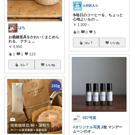
☆RIKA☆
☕️毎日のコーヒーを、ちょっと
心地よいもの
...
￥
1,300～
はち
0
0
5
お裁縫道具をかわいくまとめら
れる、 ナチュ
...
コレ
いいね
￥
4,950
1
1
123
コレ
いいね
507号室
#オリジナル写真
2枚 マンデー
ムーンのオ
...