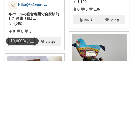
￥
1,100
NikuQ🐾Smart Choice
0
0
106
ネパールの直営農園で自家焙煎
した深煎り豆2
...
コレ
いいね
￥
4,250
0
0
1
10,000
件
以上
コレ
いいね
ぱんちゃん🐶
✨【限定1点物】リサイクルサリ
ーで作られた
...
￥
1,650
ちょこぱん☘️美肌×ゆる無添加
1
0
8
🍫 チョコ好きに知ってほしい！
罪悪感ゼロの
...
コレ
いいね