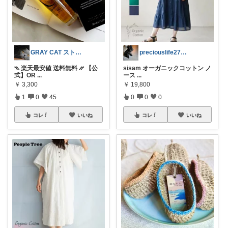
GRAY CAT ストーカーしつこすぎ
preciouslife27🌞新生活
⳹ 楽天最安値 送料無料 ⳼ 【公
sisam オーガニックコットン ノ
式】OR
...
ース
...
￥
3,300
￥
19,800
1
0
45
0
0
0
コレ
いいね
コレ
いいね