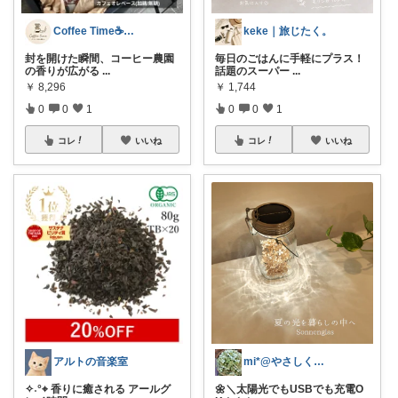
Coffee Time☕️いいもの研究
keke｜旅じたく。
封を開けた瞬間、コーヒー農園
毎日のごはんに手軽にプラス！
の香りが広がる
...
話題のスーパー
...
￥
8,296
￥
1,744
0
0
1
0
0
1
コレ
いいね
コレ
いいね
アルトの音楽室
mi*@やさしく整う暮らし
✧˖°⌖ 香りに癒される アールグ
🌼＼太陽光でもUSBでも充電O