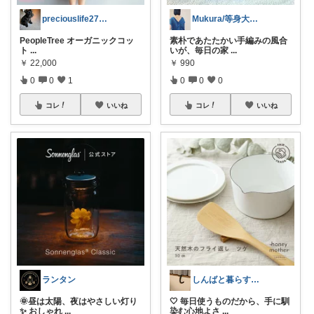
preciouslife27🌞新生活
Mukura/等身大の整う暮らし
PeopleTree オーガニックコッ
素朴であたたかい手編みの風合
ト
...
いが、毎日の家
...
￥
22,000
￥
990
0
0
1
0
0
0
コレ
いいね
コレ
いいね
ランタン
しんばと暮らす日々
🌞昼は太陽、夜はやさしい灯り
🤍 毎日使うものだから、手に馴
✨ おしゃれ
...
染む心地よさ
...