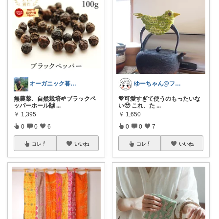
オーガニック暮らしと雑貨の小部屋☀️🌴
ゆーちゃん@フォロワーさまから購入💕
無農薬、自然栽培🌱ブラックペ
💖可愛すぎて使うのもったいな
ッパーホール🙌
...
い🥹 これ、た
...
￥
1,395
￥
1,650
0
0
6
0
0
7
コレ
いいね
コレ
いいね