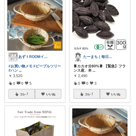
あず〻ROOMインフルエンサー♡
たーまち｜毎日10時 楽天超目玉
#お買い物メモ
#ピープルツリー
🍫カカオ分80%🍫 【緊急】フラ
#ハン
...
ンス産、本
...
￥
3,520
￥
2,490
0
0
5
0
0
3
コレ
いいね
コレ
いいね