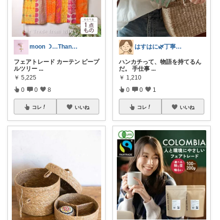
moon ☽…Thank you♡
はすはに🌿丁寧な暮らし
フェアトレード カーテン ピープ
ハンカチって、物語を持てるん
ルツリー
...
だ。 手仕事
...
￥
5,225
￥
1,210
0
0
8
0
0
1
コレ
いいね
コレ
いいね