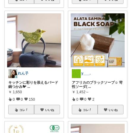
れん子
y___.
キッチンに彩りを添えるバード
アフリカのブラックソープ☺️ 苛
鍋つかみ🐦
...
性ソーダ(
...
￥
1,650
￥
1,452～
0
0
150
0
0
2
コレ
いいね
コレ
いいね