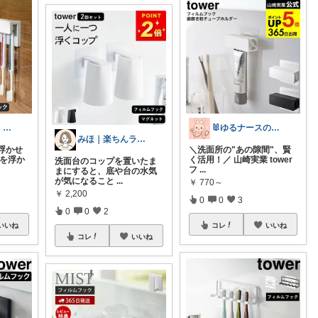
王子（みるこ）👑便利グッズ×QOL向上
🐰ゆるナースの愛用品ROOM🐰
みほ｜楽ちんライフ研究中
浮かせ
＼洗面所の"あの隙間"、賢
シを浮か
く活用！／ 山崎実業 tower
洗面台のコップを置いたま
フ
...
まにすると、底や台の水気
が気になること
...
￥
770～
￥
2,200
0
0
3
0
0
2
いいね
コレ
いいね
コレ
いいね