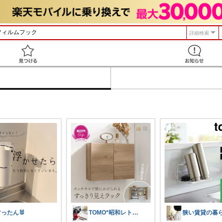
詳細検索
見つける
すったん🐰
TOMO*昭和レトロ 📷🍎