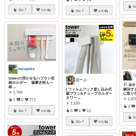
コ
コレ
いいね
コレ
いいね
harapeko
towerの浮かせるハブラシ収
ほーぷ
納ホルダー 歯磨き粉も一
𓍯 
緒
...
[ フィルムフック差し込み式
解決す
￥
1,760
歯ブラシ&チューブホルダー
に取り
タワー
...
￥
1,87
3
0
777
￥
1,100
3
0
0
12
コレ
いいね
コ
コレ
いいね