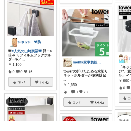
✨ゆぅ✨ 🧡防災グッズ強化中🎒♥
🐼
#人気の山崎実業🐼
㌽＋4
倍📣 ＼フィルムフックホル
ダー✨／
...
memk家事負担を減らすキッチングッズ
￥
1,100
「キッ
towerの折りたためる水切り
け”、
0
0
15
ネットホルダーが便利🙌 ☑︎
✨」 ✔
...
￥
990
コレ
いいね
￥
1,650
0
1
0
73
コ
9,904
件
コレ
いいね