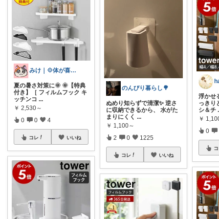
みけ｜💠体が喜ぶもの・便利なもの
h
夏の暑さ対策に🌞 🌞【特典
のんびり暮らし🌳
付き】［ フィルムフック キ
浮かせ
ッチンコ
...
ぬめり知らずで清潔✨ 逆さ
っきりと
￥
2,530～
に収納できるから、 水がた
シ＆チ
まりにくく
...
￥
1,1
0
0
4
￥
1,100～
0
2
0
1225
コレ
いいね
コ
コレ
いいね