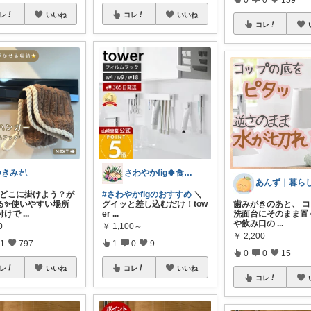
レ
いいね
コレ
いいね
コレ
つきみ𓍯
さわやかfig🍀食と暮らしを楽しむ
布巾どこに掛けよう？が
#さわやかfigのおすすめ
＼
る✨使いやすい場所
グイッと差し込むだけ！tow
歯みがきのあと、 
付けで
...
er
...
洗面台にそのまま置
や飲み口の
...
0
￥
1,100～
￥
2,200
1
797
1
0
9
0
0
15
レ
いいね
コレ
いいね
コレ