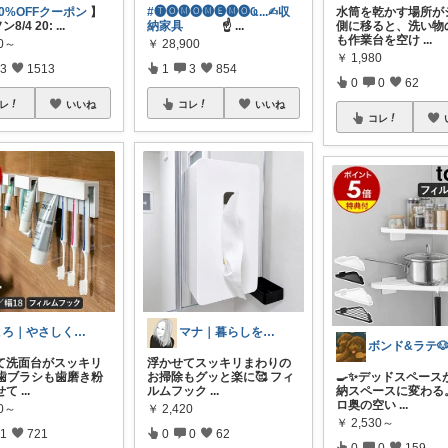
50%OFFクーポン
】
#🅣🅞︎🅜🅞︎🅜🅔︎🅜🅞︎︎︎︎Ҩ...✍︎収
水筒を乾かす場所が
8/4 20:
...
納家具
☝
...
側に移ると、洗い物
も作業台を空け
...
80～
￥
28,900
￥
1,980
3
1513
1
3
854
0
0
62
レ
いいね
コレ
いいね
コレ
ころ｜やさしく整う暮らしの道具🌿
マナ｜暮らしを快適にする便利グッズ🪄
て洗面台がスッキリ
浮かせてスッキリまわりの
 歯ブラシも歯磨き粉
お掃除もグッと楽に🥰 フィ
🍳✨デッドスペース
せて
...
ルムフック
...
納スペースに変わる
ロ奥の空い
...
00～
￥
2,420
￥
2,530～
1
721
0
0
62
0
0
159