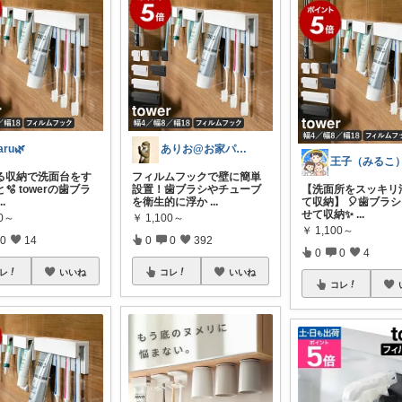
aru🌿
ありお@お家パスタ x 楽天ROOM
る収納で洗面台をす
フィルムフックで壁に簡単
🫧 towerの歯ブラ
設置！歯ブラシやチューブ
【洗面所をスッキリ
...
を衛生的に浮か
...
て収納】 🎈歯ブラ
せて収納✨
...
00～
￥
1,100～
￥
1,100～
0
14
0
0
392
0
0
4
レ
いいね
コレ
いいね
コレ