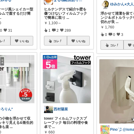
ほみゅる
まる🥰経由ありがとうございます💕✨
ッケージ風シェイカー型
ヒルナンデスで紹介✨️壁を
ルムで蓋するだけ簡
傷つけないフィルムフック
浮かせて清潔を保て
..
で簡単に取り
...
ンジ＆ボトルラック✨
切れが良
...
0
￥
1,100～
￥
1,760
0
31
1
2
289
0
0
3
レ
いいね
コレ
いいね
コレ
ひろりん*
西村陽菜
の小物を浮かせて収
tower フィルムフックスプ
ッキリ見える&衛生的
レーフック 毎日の料理や食
除も楽
...
卓で
...
0
￥
660