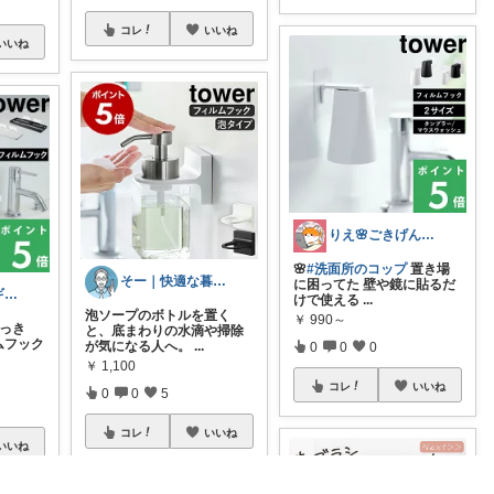
コレ
いいね
いいね
りえ🌸ごきげんな暮らし🏠🌿
🌸
#洗面所のコップ
置き場
そー｜快適な暮らし
に困ってた 壁や鏡に貼るだ
まどか💎ギリギリアラサーOL
けで使える
...
泡ソープのボトルを置く
￥
990～
すっき
と、底まわりの水滴や掃除
ムフック
が気になる人へ。
...
0
0
0
￥
1,100
コレ
いいね
0
0
5
コレ
いいね
いいね