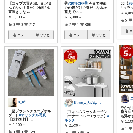
【コップの置き場、まだ悩
🉐
#20%OFF🉐
今まで洗面
🏃‍♀️【
#
んでない？🥛✨】 洗面台に
台の鏡だけで身だしなみを
└マラソン
直置きしな
...
整えてい
...
￥
4,0
￥
1,100～
￥
6,800～
5
0
0
212
2
1
806
コ
コレ
いいね
コレ
いいね
s_a*
Ken⭐️大人のゆったりデジタル暮らし
浮かせ
［歯ブラシ＆チューブホル
【フィルムフックキッチン
整う✨
ダー］
#オリジナル写真
コーナー トレー / ラック】
#
も浮か
【送料無料】
...
キッチ
...
￥
1,1
￥
1,100～
￥
2,530～
1
0
0
129
1
0
19