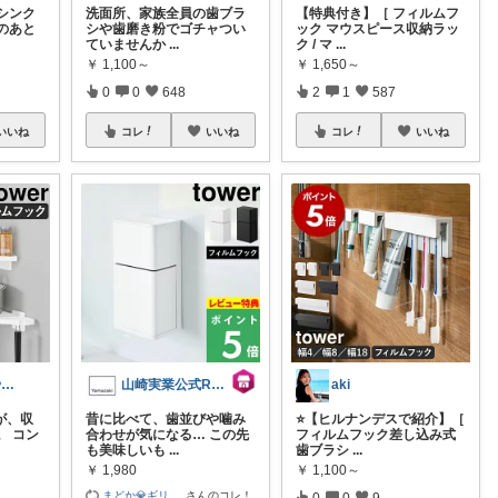
シンク
​洗面所、家族全員の歯ブラ
【特典付き】［ フィルムフ
のあと
シや歯磨き粉でゴチャつい
ック マウスピース収納ラッ
ていませんか
...
ク / マ
...
￥
1,100～
￥
1,650～
0
0
648
2
1
587
いいね
コレ
いいね
コレ
いいね
ボンド&ラテ🐶経由購入感謝です🙇
山崎実業公式ROOM
aki
が、収
昔に比べて、歯並びや噛み
⭐️【ヒルナンデスで紹介】［
。 コン
合わせが気になる… この先
フィルムフック差し込み式
も美味しいも
...
歯ブラシ
...
￥
1,980
￥
1,100～
まどか💎ギリ
...
さんのコレ！
0
0
9