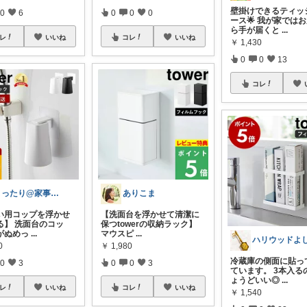
壁掛けできるティッ
0
6
0
0
0
ース🌟 我が家では
ら手が届くと
...
レ
いいね
コレ
いいね
￥
1,430
0
0
13
コレ
まったり@家事ラク時短アイテム
ありこま
い用コップを浮かせ
【洗面台を浮かせて清潔に
る】 洗面台のコッ
保つtowerの収納ラック】
がぬめっ
...
マウスピ
...
0
￥
1,980
冷蔵庫の側面に貼っ
0
3
0
0
3
ています。 3本入る
ょうどいい◎
...
レ
いいね
コレ
いいね
￥
1,540