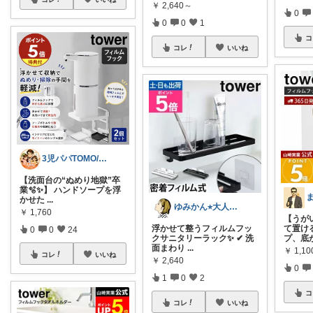
￥
2,640～
0
0
0
1
コ
コレ
いいね
3児パパTOMO/暮らしが整う
【洗面台の“ぬめり地獄”卒
業🫧✨】 ハンドソープを浮
かせた
...
ゆみかん⭐︎大人の暮らし研究室
￥
1,760
【うが
浮かせて整うフィルムフッ
て置け
0
0
24
クサニタリーラック✨ ✔ 洗
プ、底
面まわり
...
￥
1,10
コレ
いいね
￥
2,640
0
1
0
2
コ
コレ
いいね