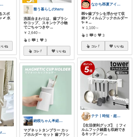
ゆみかん⭐︎大人の暮らし研究室
なかち🧸夏アイテム＆便利グッズ✨
整う暮らしのharu
るスポ
🧸✨歯ブラシを浮かせて収
 ✔ 水
納⭐️フィルムフックホルダー
洗面台まわりは、歯ブラシ
✨ ⭐️
...
やコップ、スキンケア小物
でごちゃつきや
...
￥
1,100～
￥
2,640～
0
0
3
0
1
3
いいね
コレ
いいね
コレ
いいね
テテ┃時短・超便利キッチン用品＆生活雑貨
納税ちゃん🌟経由購入★
【生活便利グッズ】［ フィ
ルムフック鍋蓋も収納でき
マグネットタンブラー カッ
Pino¨̮⃝ @ismart_pine
るキッチンツ
...
プホルダー セット 歯ブラシ