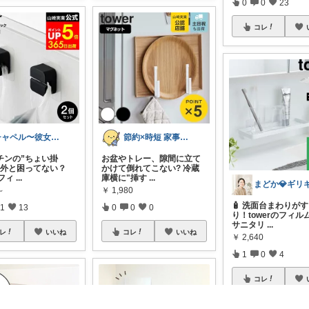
0
0
23
コレ
チャペル〜彼女と僕のかわいいモノ探し〜
節約×時短 家事雑貨ROOM
チンの”ちょい掛
お盆やトレー、隙間に立て
意外と困ってない？
かけて倒れてこない? 冷蔵
 フィ
...
庫横に"挿す
...
～
￥
1,980
🧴 洗面台まわりが
1
13
0
0
0
り！towerのフィル
サニタリ
...
レ
いいね
コレ
いいね
￥
2,640
1
0
4
コレ