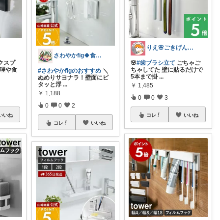
りえ🌸ごきげんな暮らし🏠🌿
さわやかfig🍀食と暮らしを楽しむ
ックスプ
🌸
#歯ブラシ立て
ごちゃご
料理や食
ちゃしてた 壁に貼るだけで
#さわやかfigのおすすめ
＼
5本まで掛
...
ぬめりサヨナラ！壁面にピ
タッと浮
...
￥
1,485
￥
1,188
0
0
3
0
0
2
いいね
コレ
いいね
コレ
いいね