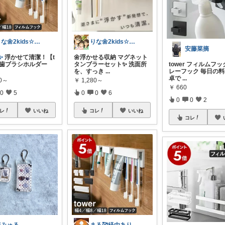
りな🌼2kids☆毎日をちょっと快適に
りな🌼2kids☆毎日をちょっと快適に
安藤菜摘
✨
浮かせて清潔！【t
🌼浮かせる収納 マグネット
の歯ブラシホルダー
タンブラーセット✨ 洗面所
tower フィルムフ
を、すっき
...
レーフック 毎日の
卓で
...
00～
￥
1,280～
￥
660
0
5
0
0
6
0
0
2
レ
いいね
コレ
いいね
コレ