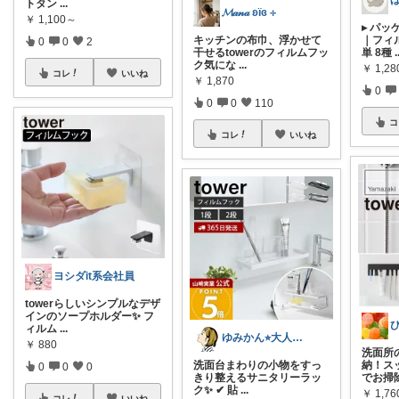
トタン
...
𝓜𝒶𝓃𝒶 ʚïɞ ⊹
￥
1,100～
▸ パ
キッチンの布巾、浮かせて
｜フィ
0
0
2
干せるtowerのフィルムフッ
単 8種
.
ク気にな
...
￥
1,28
コレ
いいね
￥
1,870
0
0
0
110
コ
コレ
いいね
ヨシダit系会社員
towerらしいシンプルなデザ
インのソープホルダー✨ フ
ィルム
...
ゆみかん⭐︎大人の暮らし研究室
￥
880
洗面所
洗面台まわりの小物をすっ
納！ス
0
0
0
きり整えるサニタリーラッ
でお掃
ク✨ ✔ 貼
...
￥
1,76
コレ
いいね