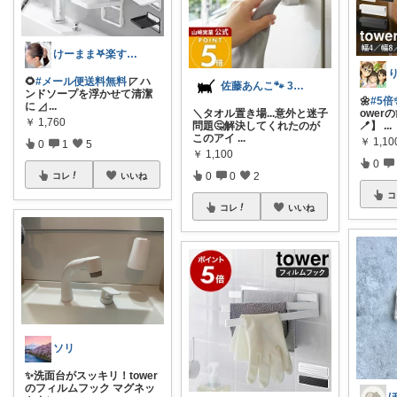
けーまま𖤐楽する家づくり☀︎*.｡
🌻
#メール便送料無料
◸ ハ
佐藤あんこ🐾 30代OLの暮らし
ンドソープを浮かせて清潔
🌼
#5倍
に ◿
...
＼タオル置き場...意外と迷子
ower
￥
1,760
問題🤔解決してくれたのが
🪥】
...
このアイ
...
￥
1,1
0
1
5
￥
1,100
0
0
0
2
コレ
いいね
コ
コレ
いいね
ソリ
✨洗面台がスッキリ！tower
のフィルムフック マグネッ