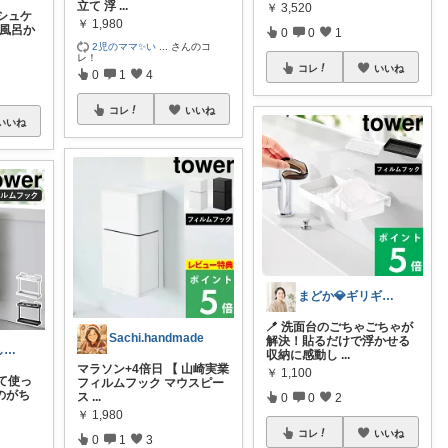
立て 浮
...
￥
3,520
シュケ
￥
1,980
お風呂か
0
0
1
2児のママ✨い
...
さんのコ
レ！
コレ
いいね
0
1
4
コレ
いいね
いいね
まどか💎ギリギリアラサーOL
🪥 洗面台のごちゃごちゃが
Sachi.handmade
解決！貼るだけで浮かせる
ハリウッドよしだ⭐️コレクション整理中
収納に感動し
...
マラソン+4倍日 【 山崎実業
￥
1,100
て使っ
フィルムフック マウスピー
のがち
ス
...
0
0
2
￥
1,980
コレ
いいね
0
1
3