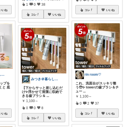
1
0
38
いいね
コレ
いいね
コレ
いいね
あんず｜暮らしの小さな家事ラク
rin room♡
みつき＠暮らしのお気に入り
コップを
これ、洗面台がスッキリ整
くと 底
う🥹✨ towerの歯ブラシ＆チ
【下からサッと差し込むだ
ュー
...
け✨浮かせて清潔に収納で
きる歯ブラシ＆
...
￥
1,100～
￥
1,100～
0
2
37
0
0
8
いいね
コレ
いいね
コレ
いいね