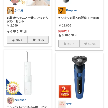
かつお
Prepper
👶🧸 赤ちゃんと一緒にいつでも
♥️ つるつる肌への近道！Philips
安心！おしゃ
...
...
￥
2,599
￥
18,666
掲載終了
0
2
18
0
0
4
コレ
いいね
コレ
いいね
nekosan
テラ
コンパクトになるのが良いです