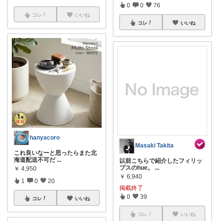
0
0
76
コレ
いいね
コレ
いいね
hanyacoro
Masaki Takita
これ良いなーと思ったらまた北
海道配送不可だ
...
以前こちらで紹介したフィリッ
プスのhue。
...
￥
4,950
￥
6,940
1
0
20
掲載終了
0
39
コレ
いいね
コレ
いいね