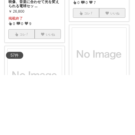
映像、音楽に合わせて光を変え
0
0
7
られる電球セッ
...
￥
26,800
コレ
いいね
掲載終了
0
0
9
コレ
いいね
57
件
mtokt
持ち運べて便利なポータブルス
マートLEDラ
...
￥
10,584
lazyplanet
掲載終了
リモコンやスマホの操作で家中
0
0
7
の電球を調色で
...
￥
15,984
コレ
いいね