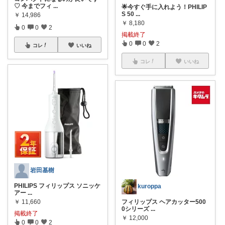
♡ 今までフィ
...
🌟今すぐ手に入れよう！PHILIP
S 50
...
￥
14,986
￥
8,180
0
0
2
掲載終了
0
0
2
コレ
いいね
コレ
いいね
岩田基樹
PHILIPS フィリップス ソニッケ
kuroppa
アー
...
￥
11,660
フィリップス ヘアカッター500
0シリーズ
...
掲載終了
￥
12,000
0
0
2