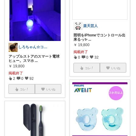
楽天芸人
照明をiPhoneでコントロール出
来るっ✨
...
￥
19,800
しろちゃん☆コレ歓迎 ♪
掲載終了
アップルストアのスマート電球
0
0
32
ヒュー。スマホ
...
￥
19,800
コレ
いいね
掲載終了
2
0
92
コレ
いいね