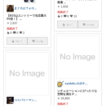
装着
...
￥
1,650
まぐろ@フォロワーさんから購入🎵
掲載終了
【8/15はエントリーで当店最大
0
0
10
P5倍！】
...
￥
2,837
コレ
いいね
掲載終了
0
0
2
コレ
いいね
syufufu♪のポチ♪ROOM楽得趣！
シチュエーションにぴったりな
空間を演出 P
...
￥
26,800
コスパリーマン 販売期間前商品多数‼️
掲載終了