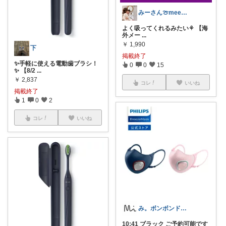
みーさん🍈meeeroom2歳ママ
よく吸ってくれるみたい⚘ 【海
外メー
...
￥
1,990
下
掲載終了
✨手軽に使える電動歯ブラシ！
0
0
15
✨ 【8/2
...
￥
2,837
コレ
いいね
掲載終了
1
0
2
コレ
いいね
み。ボンボンドロップシール☺︎
10:41 ブラック ご予約可能です