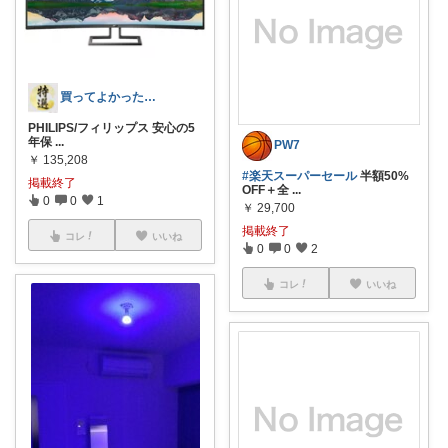
買ってよかった特選売れ筋ランキング
PHILIPS/フィリップス 安心の5
年保
...
PW7
￥
135,208
#楽天スーパーセール
半額50%
掲載終了
OFF＋全
...
0
0
1
￥
29,700
掲載終了
コレ
いいね
0
0
2
コレ
いいね