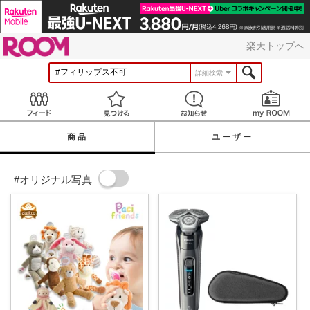
ROOM
楽天トップへ
詳細検索
Feed
見つける
お知らせ
商品
ユーザー
#オリジナル写真