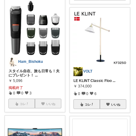
Ham_Bishoku
スタイル自在、旅も日常も！夫
VOLT
にプレゼント！
...
￥
5,096
LE KLINT Classic Floo
...
￥
374,000
掲載終了
0
0
3
0
0
6
コレ
いいね
コレ
いいね