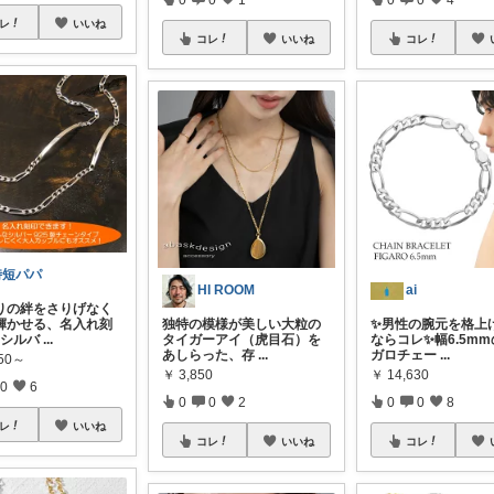
レ
いいね
コレ
いいね
コレ
時短パパ
HI ROOM
ai
たりの絆をさりげなく
輝かせる、名入れ刻
独特の模様が美しい大粒の
✨男性の腕元を格上
のシルバ
...
タイガーアイ（虎目石）を
ならコレ✨幅6.5m
あしらった、存
...
ガロチェー
...
650～
￥
3,850
￥
14,630
0
6
0
0
2
0
0
8
レ
いいね
コレ
いいね
コレ