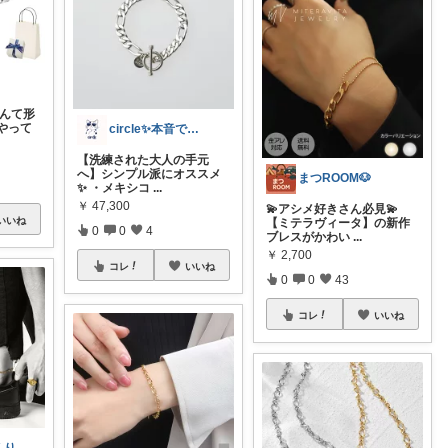
なんて形
やって
circle✨本音で選ぶ、本当に良い物✨
【洗練された大人の手元
へ】シンプル派にオススメ
まつROOM🐶
✨ ・メキシコ
...
￥
47,300
💫アシメ好きさん必見💫
いいね
【ミテラヴィータ】の新作
0
0
4
ブレスがかわい
...
￥
2,700
コレ
いいね
0
0
43
コレ
いいね