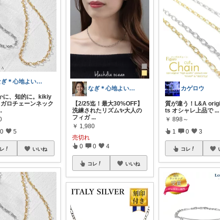
なぎ＊心地よい暮らし
なぎ＊心地よい暮らし
カゲロウ
に、知的に。kikiy
ィガロチェーンネック
【2/25迄！最大30%OFF】
質が違う！L&A origin
..
洗練されたリズム✨大人の
ts オシャレ上品で
...
フィガ
...
0
￥
898～
￥
1,980
0
5
1
0
3
売切れ
0
0
4
レ
いいね
コレ
コレ
いいね