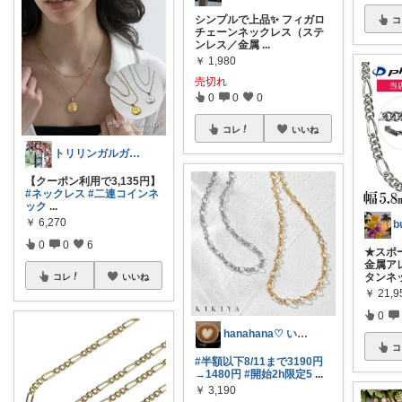
シンプルで上品✨ フィガロ
コ
チェーンネックレス（ステ
ンレス／金属
...
￥
1,980
売切れ
0
0
0
コレ
いいね
トリリンガルガール🎈7月大感謝😊
【クーポン利用で3,135円】
#ネックレス
#二連コインネ
ック
...
￥
6,270
b
0
0
6
★スポ
金属ア
タンネ
コレ
いいね
￥
21,9
0
hanahana♡ いつもありがとう🙏
コ
#半額以下8/11まで3190円
→1480円
#開始2h限定5
...
￥
3,190