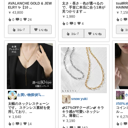
AVALANCHE GOLD & JEW
太さ・長さ・色が選べるの
tsuiI
ELRY ✨【10
...
で、手首に本当に合う1本が
HAINN
見つかります
...
￥
43,800
￥
7,15
￥
1,980
0
0
24
0
0
0
4
コレ
いいね
コ
コレ
いいね
お買い物探偵🔍とんとん
snow yuki
太幅のネックレスチェーン
#50%オ
です。 ステンレス素材を使
🌿27%OFFクーポン🌿 キラ
コイン
用しており、
...
キラ感が可愛いネックレ
ル
...
ス。薄着に
...
￥
1,640
￥
6,27
￥
3,190
0
0
14
0
1
1
162