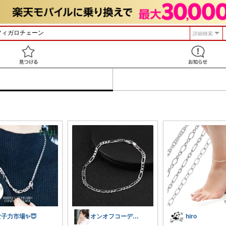
詳細検索
見つける
女子力市場✨😇
オンオフコーデと在宅ワーク💕@すずさか
hiro