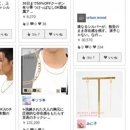
く、上
30日まで50%OFFクーポン
✨ シル
有り🉐 つけっぱなしOK🙆金
属ア
...
￥
6,270
urban mood
0
0
36
連なるシルバーが、無音の
まま存在感を残す。 派手じ
いいね
コレ
いいね
ゃない。なの
...
￥
30,570
0
0
234
コレ
いいね
🌟ソラ🌟
KJのチ
✨洗練された大人の胸元に
本製の
圧倒的な存在感をもたらす
至高のネックレ
...
￥
131,200
みに子
0
0
0