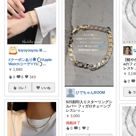
kiyoyouyou ꕤ ゆーゆーꕤ
#クーポンあり🉐
𓊆
#Apple
【軽やか
Watchコーデ✧YU
𓊇
...
aのフ
レス✨
.
￥
1,680
￥
3,19
0
8
343
0
コレ
いいね
ひでちゃんROOM
コ
925刻印入りスターリングシ
ルバー フィガロチェーンブ
レスレッ
...
￥
3,000
掲載終了
0
1
2