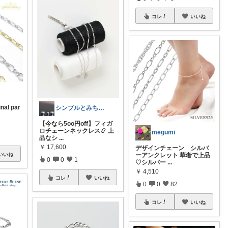
コレ
いいね
al par
シンプルとみちゃん
【今なら5oo円off】フィガ
ロチェーンネックレス📿 上
megumi
品なシ
...
￥
17,600
デザインチェーン シルバ
いいね
ーアンクレット 華奢で上品
0
0
1
♡シルバー
...
￥
4,510
コレ
いいね
0
0
82
コレ
いいね