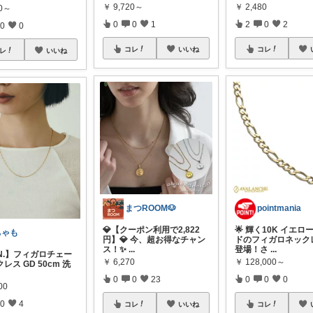
￥
9,720～
￥
2,480
20～
0
0
1
2
0
2
0
0
コレ
いいね
コレ
レ
いいね
まつROOM🐶
pointmania
💎【クーポン利用で2,822
🌟 輝く10K イエロ
ちゃも
円】💎 今、超お得なチャン
ドのフィガロネック
ス！✨
...
登場！さ
...
N.】フィガロチェー
￥
6,270
￥
128,000～
レス GD 50cm 洗
0
0
23
0
0
0
00
0
4
コレ
いいね
コレ