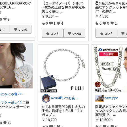
RREGULARFIGARO C
【コーデイメージ】シルバ
💍✨足元からきらめ
ECKLA
...
ー925の上品な輝きが手元を
品なアンクレット💎
美しく演出
...
バーの輝き
...
0
￥
6,164～
￥
4,510
0
3
0
1
4
0
0
1
レ
いいね
コレ
いいね
コレ
かにゃにゃ🌼2kids mama
Koki🌈いつもありがとうございます
namippe
フクーポン❤️‍🔥
二連
ネックレス サージカ
✨【本日限定P10倍】大人の
限定品✨ファイテン×
手元に洗練を！FLUI「フィ
タンネックレス💪日
ガロブ
...
高品質で、
...
0
￥
18,700
￥
18,500～
0
12
0
0
1
0
0
4