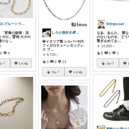
⭐️Dr.プルートウ⭐️ﾌﾟﾙちゃんﾏﾏ
Shingo.san
しろ@旅好き🌈雑貨好き
！「変奏の旋律・至
なあ、あんた。 愛
ィガロ」🏆得 大小の
のないものを、どう
織りな
...
繋ぎ止めてお
...
💎イタリア製 シルバー925
フィガロチェーンネックレ
0
￥
14,300～
ス プ
...
0
4
0
0
2
￥
9,720～
0
0
23
レ
いいね
コレ
コレ
いいね