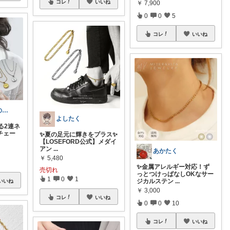
コレ
いいね
￥
7,900
0
0
5
コレ
いいね
にゃるヨ【猫のいる暮らし】
よしたく
る2連ネ
チェー
✨夏の足元に輝きをプラス✨
【LOSEFORD公式】メダイ
アン
...
あかたく
￥
5,480
✨金属アレルギー対応！ず
売切れ
っとつけっぱなしOKなサー
1
0
1
ジカルステン
...
いいね
￥
3,000
コレ
いいね
0
0
10
コレ
いいね