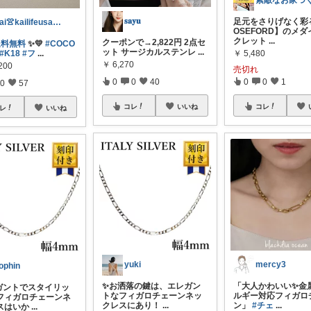
素敵なお家づ
𝐬𝐚𝐲𝐮
足元をさりげなく彩
Kai👚kailifeusa.com
OSEFORD】のメ
クレット
...
クーポンで→2,822円 2点セ
送料無料
✨💛
#COCO
ット サージカルステンレ
...
￥
5,480
#K18
#フ
...
￥
6,270
200
売切れ
0
0
40
0
0
1
0
57
コレ
いいね
コレ
レ
いいね
yuki
mercy3
ophin
✨お洒落の鍵は、エレガン
「大人かわいい✨金
ガントでスタイリッ
トなフィガロチェーンネッ
ルギー対応フィガロ
フィガロチェーンネ
クレスにあり！
...
ン」
#チェ
...
スはいか
...