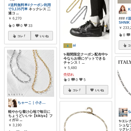
#送料無料🌟
#クーポン利用
で3,135円🌟
ネックレス 二
連コ
...
￥
6,270
###
#
SHNIK
0
0
33
￥
233,
0
コレ
いいね
ai
コ
✨期間限定クーポン配布中✨
今ならお得にゲットできる
チャンス！
...
￥
5,480
売切れ
0
0
5
コレ
いいね
ちゃーこ｜小さな幸せコレクター
軽やかな着け心地で毎日に
S
ちょうどいい✨【kikiya】フ
ィガロ
...
✨エレ
￥
3,190
シュな
ックレ