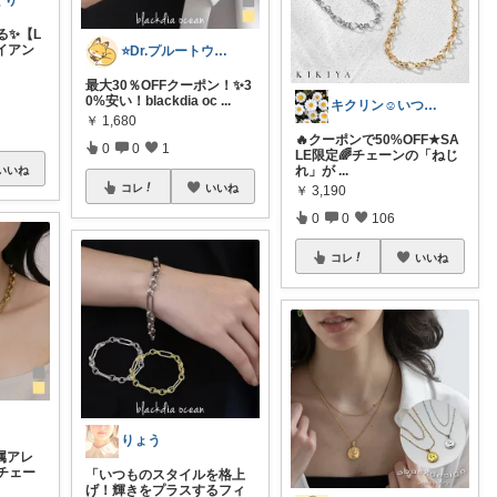
くり
る✨【L
ダイアン
⭐️Dr.プルートウ⭐️ﾌﾟﾙちゃんﾏﾏ
最大30％OFFクーポン！✨3
0%安い！blackdia oc
...
キクリン☺️いつもありがとうございます
￥
1,680
🔥クーポンで50%OFF★SA
0
0
1
LE限定🌈チェーンの「ねじ
れ」が
...
いいね
コレ
いいね
￥
3,190
0
0
106
コレ
いいね
りょう
属アレ
チェー
「いつものスタイルを格上
げ！輝きをプラスするフィ