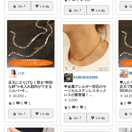
コレ
いいね
コ
コレ
いいね
ハナ
KOROKKE999
足元にさりげなく宿る“特別
💖ふ
な絆”✨名入れ刻印ができる
🌟金属アレルギー対応のサ
足元で
シルバー9
...
ージカルステンレスネック
印OK
レスが新登場！
...
￥
34,650～
￥
34,
￥
3,000
0
0
1
0
0
0
1
コレ
いいね
コ
コレ
いいね