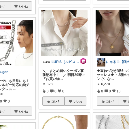
レ
いいね
LUPIS（ルピス）楽天店
＼ まとめ買いクーポン事
★重ねづけが即キマ
u-gen
前配布中！ ／ 明日20時～
ックレス★ ・2種の
『お買い物
...
ンでこな
...
ーツにも日常にも！
￥
328
￥
6,270
レルギー対応の純チ
ックレス
...
0
0
6
0
0
13
50
0
0
コレ
いいね
コレ
レ
いいね