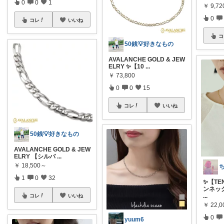
0
0
1
￥
9,7
0
コレ
いいね
コ
50銭💡好きなもの
AVALANCHE GOLD & JEW
ELRY ✨【10
...
￥
73,800
0
0
15
コレ
いいね
50銭💡好きなもの
AVALANCHE GOLD & JEW
ELRY 【シルバ
...
￥
18,500～
1
0
32
✨【TE
ンネック
...
コレ
いいね
￥
22,0
0
yuum6