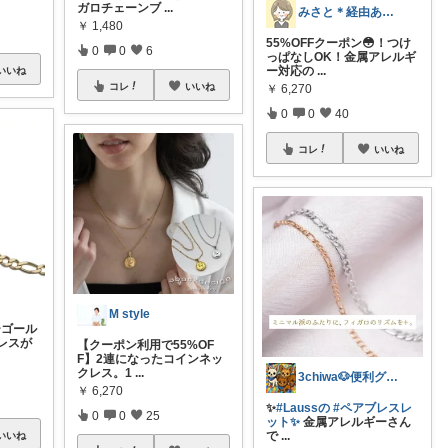
ガロチェーンブ
...
みさと＊経由ありがとうございます🧡
￥
1,480
55%OFFクーポン😳！つけ
0
0
6
っぱなしOK！金属アレルギ
ー対応の
...
いいね
コレ
いいね
￥
6,270
0
0
40
コレ
いいね
M style
ーゴール
レスが
【クーポン利用で55%OF
F】2連になったコインネッ
クレス。1
...
3chiwa🐶便利グッズ好き🤩
￥
6,270
✨
#Laussの
#ペアブレスレ
0
0
25
ット✨
金属アレルギーさん
で
...
いいね