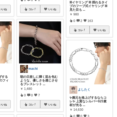
ꕤイヤリング ꕤ 揺れるタイ
プのフープ式イヤリング ꕤ
いいね
コレ
いいね
見た目も
...
￥
980
0
2
163
コレ
いいね
machi
げする
朝の日差しに輝く肌を包む
mのフィ
ような、優しさを感じさせ
るブレスレット
...
￥
1,480
よしたく
0
0
7
✨腕元を格上げするならコ
レ✨ 上質なシルバー925素
いいね
コレ
いいね
材が光る
...
￥
14,630
0
0
3