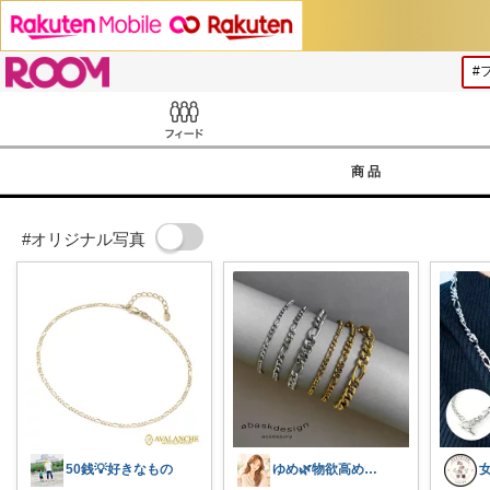
ROOM
Feed
商品
#オリジナル写真
50銭💡好きなもの
ゆめ🌿物欲高め沼落ちアラフォー