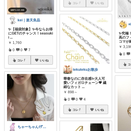
コレ
いいね
kei｜楽天良品
✨【福袋対象】✨今ならお得
にGETのチャンス！seasuki
✨究極
i
...
高のフ
コマが
￥
1,760
￥
3,19
0
0
7
0
コレ
いいね
コ
tekutekuお散歩
華奢なのに存在感✨大人可
愛いフィガロチェーン🤎 繊
細なカット
...
￥
898～
0
0
4
コレ
いいね
ちゃーちゃん‪ꯁꯧありがとう🫶🏻💕