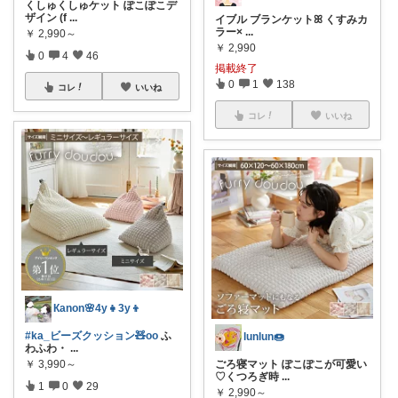
くしゅくしゅケット ぽこぽこデ
ザイン (f
...
イブル ブランケットꕤ︎︎ くすみカ
ラー×
...
￥
2,990～
￥
2,990
0
4
46
掲載終了
0
1
138
コレ
いいね
コレ
いいね
Кanon🌸4y👧3y👦
#ka_ビーズクッション🧸oo
ふ
lunlun🍩
わふわ・
...
￥
3,990～
ごろ寝マット ぽこぽこが可愛い
♡くつろぎ時
...
1
0
29
￥
2,990～