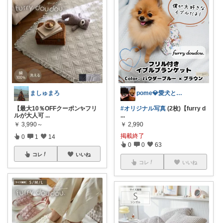
ましゅまろ
pome💎愛犬と推し活とお洋服6日up
【最大10％OFFクーポン✨フリ
#オリジナル写真
(2枚)【furry d
ルが大人可
...
...
￥
3,990～
￥
2,990
掲載終了
0
1
14
0
0
63
コレ
いいね
コレ
いいね