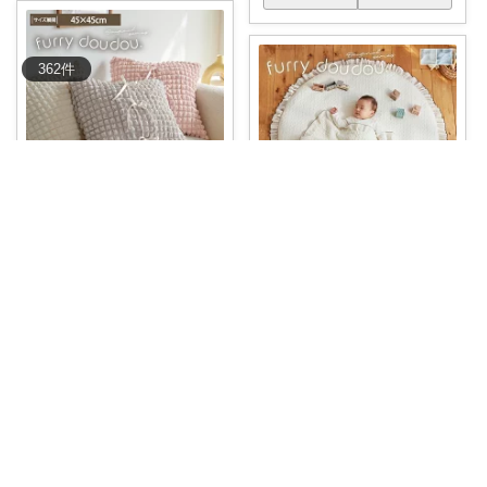
362
件
lunlun🍩
ぽこぽこ感が可愛い♡気分でリ
NaKiSe_2児ママ🌸訪問感謝です
ボン付きも楽し
...
￥
1,990
【まとめ買い最大10％OFF🌸】
子どもの月
...
0
0
163
￥
3,990
掲載終了
コレ
いいね
0
0
9
コレ
いいね