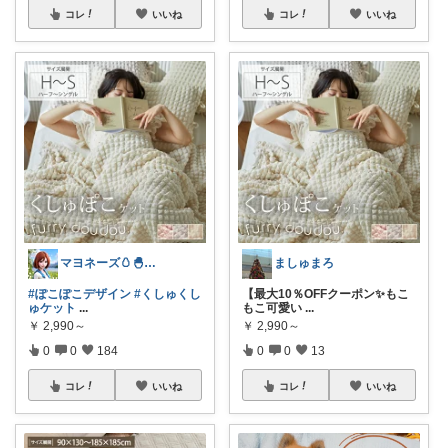
コレ
いいね
コレ
いいね
マヨネーズ🥚‪🐣✨️お礼はプロフで♪
ましゅまろ
#ぽこぽこデザイン
#くしゅくし
【最大10％OFFクーポン✨もこ
ゅケット
...
もこ可愛い
...
￥
2,990～
￥
2,990～
0
0
184
0
0
13
コレ
いいね
コレ
いいね