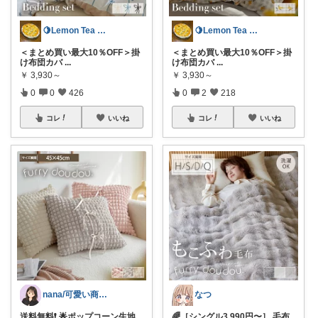
🍋Lemon Tea インテリア☕️
🍋Lemon Tea インテリア☕️
＜まとめ買い最大10％OFF＞掛
＜まとめ買い最大10％OFF＞掛
け布団カバ
...
け布団カバ
...
￥
3,930～
￥
3,930～
0
0
426
0
2
218
コレ
いいね
コレ
いいね
nana/可愛い商品を共有
なつ
送料無料❗️ 🌟ポップコーン生地
🌈［シングル3,990円〜］ 毛布