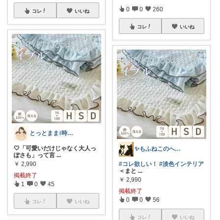
0
0
260
コレ
いいね
コレ
いいね
とっとまま≀時短ワーママ🤎🤍
🤍「可愛いだけじゃなく大人っ
✨もふねこのへや✨
ぽさも」って言
...
￥
2,990
#コレ欲しい！
#淡色インテリア
＜まと
...
掲載終了
￥
2,990
1
0
45
掲載終了
0
0
56
コレ
いいね
コレ
いいね