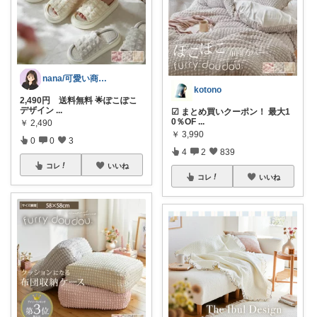
nana/可愛い商品を共有
kotono
2,490円 送料無料 🌟ぽこぽこ
デザイン
...
☑︎ まとめ買いクーポン！ 最大1
0％OF
...
￥
2,490
￥
3,990
0
0
3
4
2
839
コレ
いいね
コレ
いいね