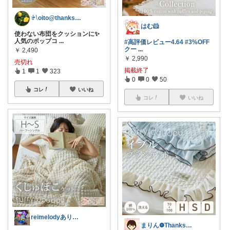
𓍯oito@thanks ꕮ…
はむ🐹
使わない布団をクッションに✨
人気のポップコ
...
#高評価レビュー4.64
#3%OFF
クー
...
￥
2,490
￥
2,990
売切れ
掲載終了
1
1
323
0
0
50
コレ
いいね
コレ
いいね
reimelodyありがとうございます
まりん❁Thanks a lot‪ ❤︎