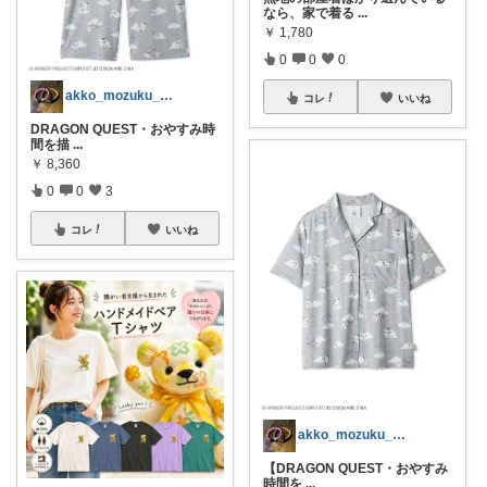
なら、家で着る
...
￥
1,780
0
0
0
akko_mozuku_mugisuke
コレ
いいね
DRAGON QUEST・おやすみ時
間を描
...
￥
8,360
0
0
3
コレ
いいね
akko_mozuku_mugisuke
【DRAGON QUEST・おやすみ
時間を
...