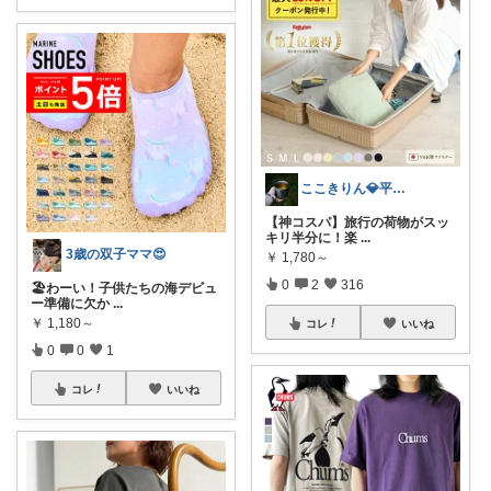
ここきりん💎平日ラクするワーママ
【神コスパ】旅行の荷物がスッ
キリ半分に！楽
...
3歳の双子ママ😍
￥
1,780～
0
2
316
🏖️わーい！子供たちの海デビュ
ー準備に欠か
...
￥
1,180～
コレ
いいね
0
0
1
コレ
いいね