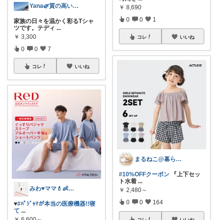
Yana🌿質の高い暮らしのROOM
￥
8,690
0
0
1
家族の日々を温かく彩るTシャ
ツです。テディ
...
￥
3,300
コレ
いいね
0
0
7
コレ
いいね
まるねこ@暮らしと子育て🐈️🌸
#10%OFFクーポン
『上下セッ
ト水着
...
みわ♥️ママ💄👶夏かわいい
￥
2,480～
0
0
164
♥️
#ﾊﾟｼﾞｬﾏが本当の医療機器!!寝
て
...
￥
6,600～
コレ
いいね