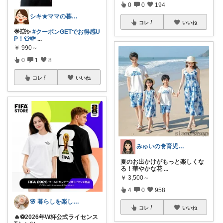
0
0
194
シキ★ママの暮らし、キッズ
コレ
いいね
🌟💥✨
#クーポンGETでお得感U
P！👕💸
...
￥
990～
0
1
8
コレ
いいね
みゅいの🐥育児×時短×コスパ☀️朝コレ
夏のお出かけがもっと楽しくな
る！華やかな花
...
￥
3,500～
4
0
958
🌸 暮らしを楽しむ母🌸
コレ
いいね
🔥⚽️2026年W杯公式ライセンス