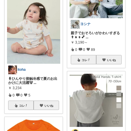
ヨシナ
親子でおそろいがかわいすぎる
👨‍👧‍👦💕
...
￥
3,190～
0
0
89
コレ
いいね
itoha
🍦ひんやり接触冷感で夏のお出
かけに大活躍🐻
...
￥
3,234
0
0
5
コレ
いいね