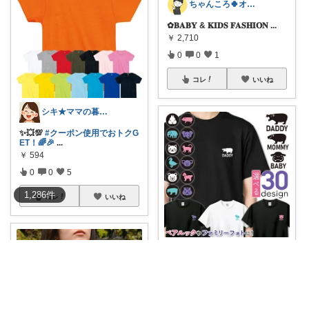
ちゃんころ🍀オリ写/インテリア/キッズ
✿𝐁𝐀𝐁𝐘 & 𝐊𝐈𝐃𝐒 𝐅𝐀𝐒𝐇𝐈𝐎𝐍
...
￥
2,710
0
0
1
コレ
いいね
シキ★ママの暮らし、キッズ
✨💥💯
#クーポン使用でおトクG
ET！🌈🎉
...
￥
594
0
0
5
1,286
件
コレ
いいね
kirari＊ショップ
この夏🌴☀️みんなで楽しむオリ
ジナルTシャ
...
￥
2,480