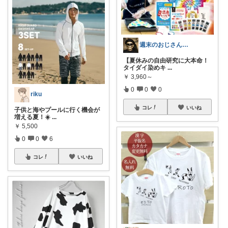
週末のおじさん@アウトドアとウマい酒
【夏休みの自由研究に大本命！
タイダイ染めキ
...
￥
3,960～
0
0
0
riku
コレ
いいね
子供と海やプールに行く機会が
増える夏！☀️
...
￥
5,500
0
0
6
コレ
いいね