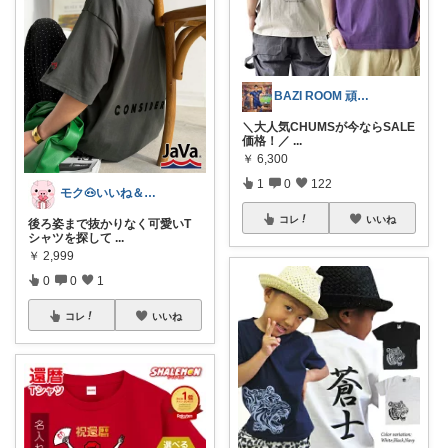
BAZI ROOM 頑張れ🇯🇵📢
＼大人気CHUMSが今ならSALE
価格！／
...
￥
6,300
1
0
122
モク🐽いいね＆フォローに感謝💕
コレ
いいね
後ろ姿まで抜かりなく可愛いT
シャツを探して
...
￥
2,999
0
0
1
コレ
いいね