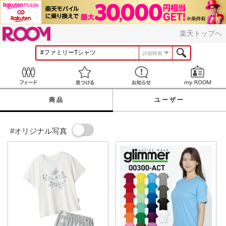
ROOM
楽天トップへ
詳細検索
Feed
見つける
お知らせ
商品
ユーザー
#オリジナル写真