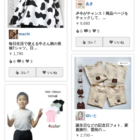
あき
🎉今がチャンス！商品ページを
チェックして、
...
￥
6,680
0
0
5
machi
コレ
いいね
毎日生活で使える牛さん柄の長
袖Tシャツ。日
...
￥
1,790
0
0
3
コレ
いいね
ゆいと
誕生日などの記念日フォト、家
族旅行、普段の
...
￥
2,700～