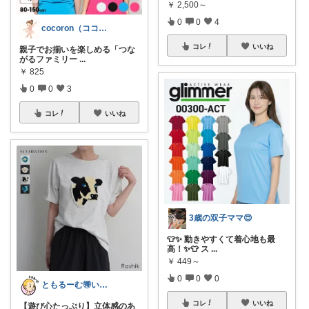
￥
2,500～
0
0
4
cocoron（ココロン）
コレ
いいね
親子でお揃いを楽しめる「つな
がるファミリー
...
￥
825
0
0
3
コレ
いいね
3歳の双子ママ😍
👕✨ 動きやすくて着心地も最
高！✨👕 ス
...
￥
449～
0
0
0
ともるーむ🉐いいものみっけ‼️
コレ
いいね
【遊び心たっぷり】立体感のあ