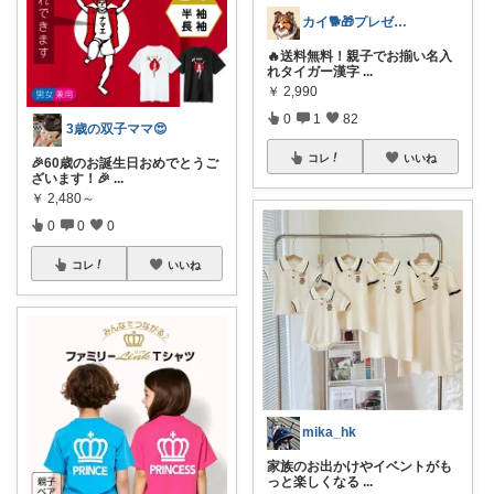
カイ🐕🎁プレゼント
🔥送料無料！親子でお揃い名入
れタイガー漢字
...
￥
2,990
0
1
82
3歳の双子ママ😍
コレ
いいね
🎉60歳のお誕生日おめでとうご
ざいます！🎉
...
￥
2,480～
0
0
0
コレ
いいね
mika_hk
家族のお出かけやイベントがも
っと楽しくなる
...