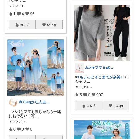
Tシャツ
...
￥
6,480
1
4
96
コレ
いいね
みわ♥️ママ💄👶夏かわいい
♥️
#ちょっとそこまでが余裕♪
▷T
シャツ
...
￥
1,990～
5
0
907
🌸78kgから人生最後のダイエット挑戦
コレ
いいね
「パパもママも赤ちゃんも一緒
におそろい！写
...
￥
2,371～
0
0
0