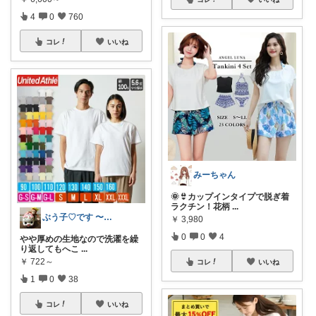
4
0
760
コレ
いいね
みーちゃん
🌞👙カップインタイプで脱ぎ着
ラクチン！花柄
...
ぶう子♡です 〜感謝です〜
￥
3,980
0
0
4
やや厚めの生地なので洗濯を繰
り返してもへこ
...
￥
722～
コレ
いいね
1
0
38
コレ
いいね