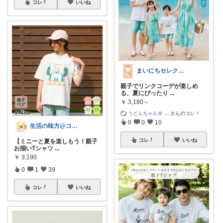
コレ
いいね
まいにちセレクトdays
親子でリンクコーデが楽しめ
る、夏にぴったり
...
￥
3,180～
うどんちゃん＠
...
さんのコレ！
0
0
10
生活の味方@コメント基本返しません🙏
コレ
いいね
【ミニーと夏を楽しもう！親子
お揃いTシャツ
...
￥
3,190
0
1
39
コレ
いいね