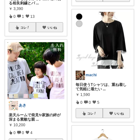
る相良刺繍とパ
...
￥
3,390
0
1
13
コレ
いいね
machi
毎日使うTシャツは、重ね着し
て気軽に着たい
...
￥
1,590
0
0
5
あき
コレ
いいね
楽天ルームで発見✨家族の絆が
深まる素敵な親
...
￥
10,200
0
0
4