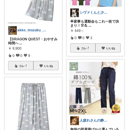
シヴァくんと少佐のROOM
🌟家事も運動会もこれ一枚で決
まり！👚💪
...
akko_mozuku_mugisuke
￥
449～
0
0
3
【DRAGON QUEST・おやすみ
時間へ
...
￥
9,900
コレ
いいね
0
0
9
コレ
いいね
人疲れさんの静かな部屋づくり
無地の部屋着ばかり選んでいる