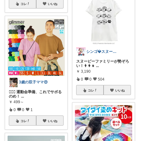
コレ
いいね
シンゴ💎スヌーピーで埋め尽くすワン🐶
スヌーピーファミリーが勢ぞろ
い！👨‍👩‍👧
...
￥
3,190
0
0
504
3歳の双子ママ😍
コレ
いいね
🏃‍♀️✨ 運動会準備、これでサボる
のめ！
...
￥
499～
0
0
1
コレ
いいね