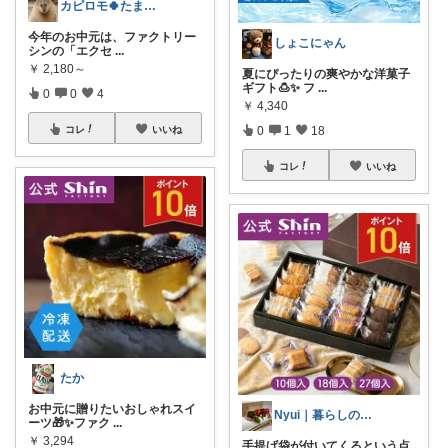
カピロモ🍀たまにくすっと笑えるーむ🐾
今年のお中元は、ファクトリー
しょこにゃん
シンの「エクセ
...
￥
2,180～
夏にぴったりの爽やかな洋菓子
ギフト🍮✨ フ
...
0
0
4
￥
4,340
0
1
18
コレ
いいね
コレ
いいね
たか
お中元に贈りたいおしゃれスイ
Nyui｜暮らしの買い替えメモ
ーツ🎁✨ファク
...
￥
3,294
手提げ袋が付いてくるという点