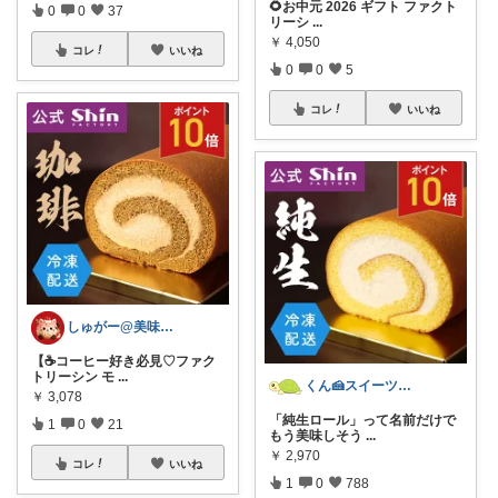
🌻お中元 2026 ギフト ファクト
0
0
37
リーシ
...
￥
4,050
コレ
いいね
0
0
5
コレ
いいね
しゅがー@美味しいスイーツや雑貨紹介
【☕コーヒー好き必見♡ファク
トリーシン モ
...
くん🍰スイーツ＆暮らし
￥
3,078
「純生ロール」って名前だけで
1
0
21
もう美味しそう
...
￥
2,970
コレ
いいね
1
0
788