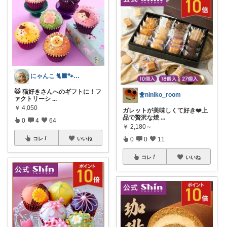
にゃんこ 🐈‍⬛🐾50代健康第一❣️
🐱 猫好きさんへのギフトに！フ
🐥niniko_room
ァクトリーシ
...
￥
4,050
ガレットが美味しくて好き❤️上
品で贅沢な焼
...
0
4
64
￥
2,180～
0
0
11
コレ
いいね
コレ
いいね