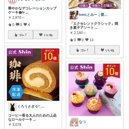
華やかなデコレーションカップ
ケーキ🧁✨
...
tomi,とみー｜愛犬家🐾
￥
2,970～
「エクセレントクラシック」焼
0
0
4
き菓子アソート
...
￥
2,180～
コレ
いいね
0
0
14
コレ
いいね
くろうさぎ ☪*̣̩ 経由購入感謝💐
コーヒー香る大人のための上品
なロールケーキ
...
なつ
￥
3,078