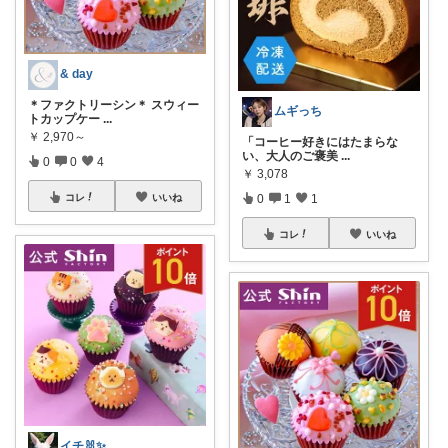
& day
＊ファクトリーシン＊ スウィー
ムギっち
トカップケー
...
￥
2,970～
「コーヒー好きにはたまらな
い、大人のご褒美
...
0
0
4
￥
3,078
0
1
1
コレ
いいね
コレ
いいね
イチ🐰✨