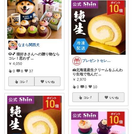
なまら関西犬
🐶💕 猫好きさんへの贈り物なら
コレ！思わず
...
プレゼントセレクト館024
￥
4,050
🍰北海道産生クリームをふんわ
0
8
37
り生地で包んだ
...
￥
2,970
コレ
いいね
0
0
10
コレ
いいね