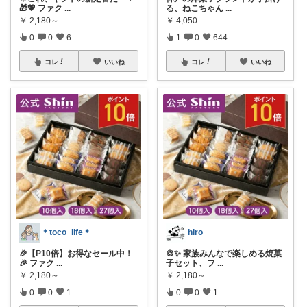
🎁💖 ファク
...
る、ねこちゃん
...
￥
2,180～
￥
4,050
0
0
6
1
0
644
コレ
いいね
コレ
いいね
＊toco_life＊
hiro
🎉【P10倍】お得なセール中！
🍪✨ 家族みんなで楽しめる焼菓
🎉 ファク
...
子セット、フ
...
￥
2,180～
￥
2,180～
0
0
1
0
0
1