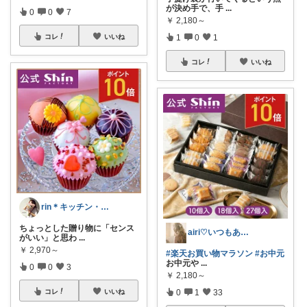
が決め手で、手
...
0
0
7
￥
2,180～
1
0
1
コレ
いいね
コレ
いいね
rin＊キッチン・収納・便利・美味しい物
ちょっとした贈り物に「センス
airi♡いつもありがとうございます♡
がいい」と思わ
...
￥
2,970～
#楽天お買い物マラソン
#お中元
お中元や
...
0
0
3
￥
2,180～
0
1
33
コレ
いいね