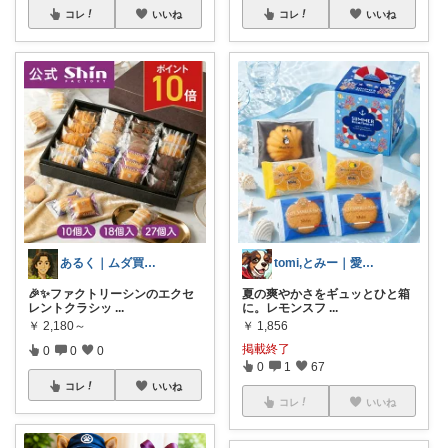
コレ
いいね
コレ
いいね
あるく｜ムダ買い減らす人
tomi,とみー｜愛犬家🐾
🎉✨ファクトリーシンのエクセ
夏の爽やかさをギュッとひと箱
レントクラシッ
...
に。レモンスフ
...
￥
2,180～
￥
1,856
掲載終了
0
0
0
0
1
67
コレ
いいね
コレ
いいね