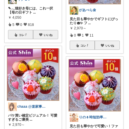
✎𓂃猫好き母には、これ一択
があべら🌼
【母の日ギフト
...
￥
4,050
見た目も華やかでギフトにぴっ
たり🧁✨ フ
...
5
0
818
￥
2,970～
0
1
11
コレ
いいね
コレ
いいね
chaaa @楽家事ベビ健康
パケ買い確定ビジュアル！ 可愛
りの🌷時短効率マニア
すぎるご褒美
...
￥
2,970～
見た目も華やかで可愛い！ファ