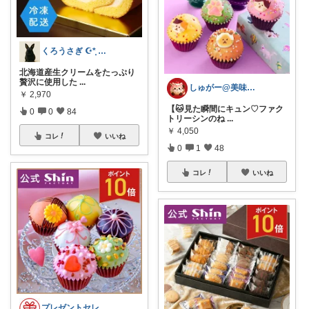
くろうさぎ ☪*̣̩ 経由購入感謝💐
北海道産生クリームをたっぷり
贅沢に使用した
...
しゅがー@美味しいスイーツや雑貨紹介
￥
2,970
【🐱見た瞬間にキュン♡ファク
0
0
84
トリーシンのね
...
￥
4,050
コレ
いいね
0
1
48
コレ
いいね
プレゼントセレクト館024