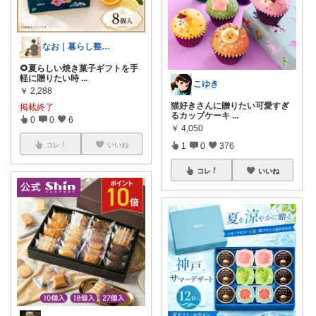
なお｜暮らし整えROOM｜犬もいます🐕
🌻夏らしい焼き菓子ギフトを手
軽に贈りたい時
...
こゆき
￥
2,288
猫好きさんに贈りたい可愛すぎ
掲載終了
るカップケーキ
...
0
0
6
￥
4,050
1
0
376
コレ
いいね
コレ
いいね