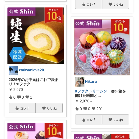
コレ
いいね
♥taiwanlove2026♥
2026年のお中元はこれで決ま
Hikaru
り！✨ファク
...
￥
2,970
#ファクトリーシン
🧁✨ 箱を
開けた瞬間と
...
0
0
1
￥
2,970～
0
0
201
コレ
いいね
コレ
いいね