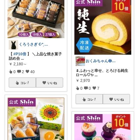
くろうさぎ ☪*̣̩ 経由購入感謝💐
【
#P10倍
】 ＼上品な焼き菓子
詰め合
...
おくみちゃん🍥朝コレ界隈
￥
2,180～
🌷ふわっと幸せ、とろける純生
0
2
40
ロール🤍✨
...
￥
2,970
コレ
いいね
0
0
7
コレ
いいね