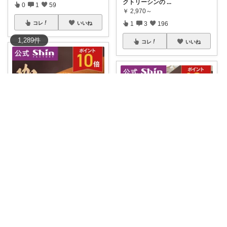
クトリーシンの
...
0
1
59
￥
2,970～
1
3
196
コレ
いいね
1,289
件
コレ
いいね
ゆーちゃん@フォロワーさまから購入💕
ご褒美スイーツ発見🥺✨ファク
しゅがー@美味しいスイーツや雑貨紹介
トリーシンのモ
...
￥
3,078
【🧁個包装で贈りやすい♡ファ
クトリーシン
...
0
0
1
￥
2,180～
0
0
1
コレ
いいね