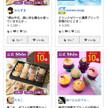
からすま
morino-usagi
"🎁お中元、誰に何を贈るか迷っ
ドリンクゼリーと濃厚プリンで
ていませんか
...
至福のひととき
...
￥
2,180～
￥
4,340
0
0
50
0
0
131
コレ
いいね
コレ
いいね
たちこ
ぬーとん@フォロバ100％
🌟これ、ギフトの新定番だ〜！
神戸の洋菓子ブランドが手掛け