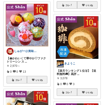
コレ
いいね
しゅがー@美味しいスイーツや雑貨紹介
【🧁かわいくて華やか♡ファク
トリーシン ス
...
きようこ
￥
2,970～
【楽天ランキング１位🥇】【送
0
0
13
料無料🚚】高評
...
￥
3,078
コレ
いいね
0
0
3
コレ
いいね