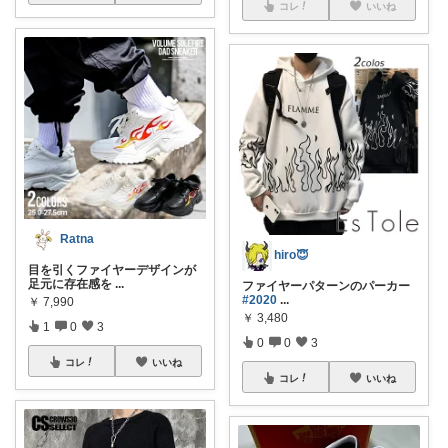
コレ
いいね
Ratna
hiro😇
目を引くファイヤーデザインが
足元に存在感を
...
ファイヤーパターンのパーカー
#2020
...
￥
7,990
￥
3,480
1
0
3
0
0
3
コレ
いいね
コレ
いいね