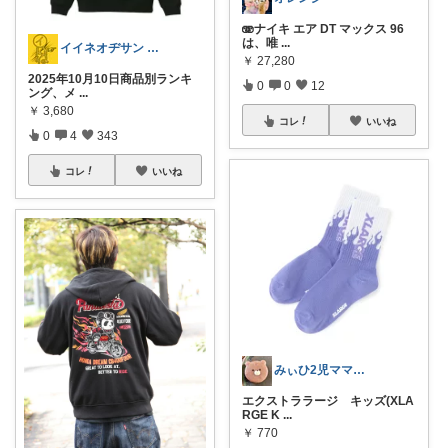
🫨ナイキ エア DT マックス 96
は、唯
...
イイネオヂサン 1/4/5 感謝
￥
27,280
2025年10月10日商品別ランキ
0
0
12
ング、メ
...
￥
3,680
コレ
いいね
0
4
343
コレ
いいね
みぃひ2児ママ＊ご購入感謝です♡
エクストララージ キッズ(XLA
RGE K
...
￥
770