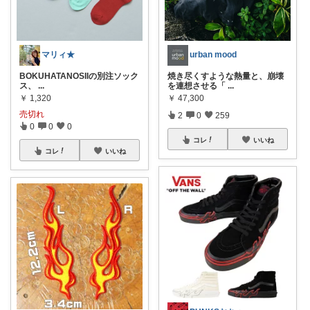
マリィ★
urban mood
BOKUHATANOSIIの別注ソック
焼き尽くすような熱量と、崩壊
ス、
...
を連想させる「
...
￥
1,320
￥
47,300
売切れ
2
0
259
0
0
0
コレ
いいね
コレ
いいね