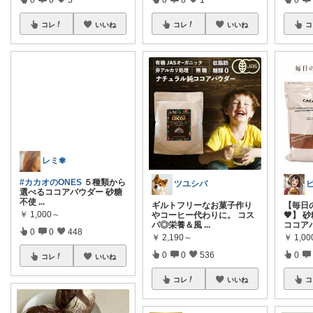
コレ
いいね
コレ
いいね
コ
ツユシバ
ギルトフリーなお菓子作り
【毎日
やコーヒー代わりに。 コス
🤎】
レミ✾
パ◎栄養＆風
...
ココア
￥
2,190～
￥
1,0
#カカオのONES
５種類から
選べるココアパウダー 砂糖
0
0
536
0
不使
...
￥
1,000～
コレ
いいね
コ
0
0
448