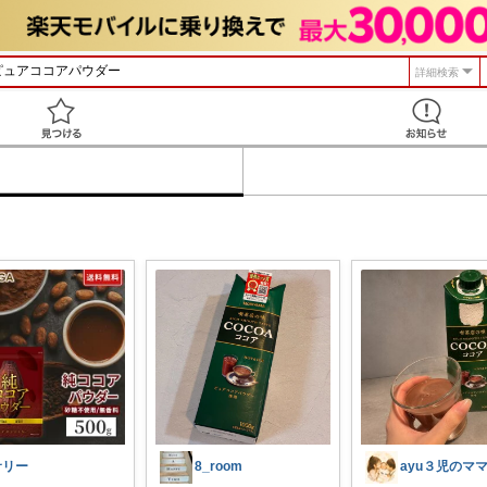
詳細検索
見つける
サリー
8_room
ayu３児のマ