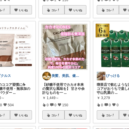
レ
いいね
コレ
いいね
コレ
ピクルス
美髪、美肌、健康商品お勧めROOM
ぴっける
のココア習慣に☕
【砂糖不使用でカカオ本来
喫茶店で飲むような
 砂糖不使用・無添加の
の贅沢な風味を】 甘さや余
コアがおうちで楽し
パウダー
...
計なものを一
...
守山乳業の
...
00～
￥
1,449～
￥
3,279
0
504
0
0
150
0
0
0
レ
いいね
コレ
いいね
コレ