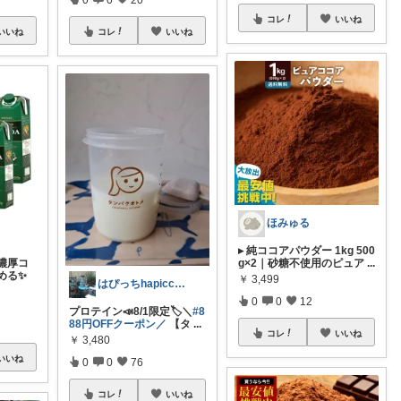
コレ
いいね
いいね
コレ
いいね
ほみゅる
▸ 純ココアパウダー 1kg 500
濃厚コ
g×2｜砂糖不使用のピュア
...
める✨
￥
3,499
はぴっちhapicchi💎🏃感謝💐
0
0
12
プロテイン📣8/1限定🏷️＼
#8
88円OFFクーポン／
【タ
...
コレ
いいね
￥
3,480
いいね
0
0
76
コレ
いいね