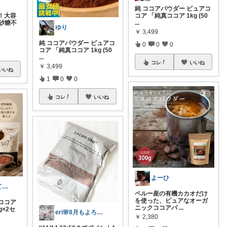
純 ココアパウダー ピュアコ
！大容
コア 「純真ココア 1kg (50
砂糖不
...
ゆり
￥
3,499
純 ココアパウダー ピュアコ
0
0
0
コア 「純真ココア 1kg (50
...
コレ
いいね
￥
3,499
いいね
1
0
0
コレ
いいね
よーひ
コルク🐇買ってよかった！オリジナル写真
ペルー産の有機カカオだけ
を使った、ピュアなオーガ
ココア
ニックココアパ
...
g×2セ
eri🌸8月もよろしくお願いします☺️
￥
2,380