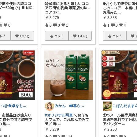
砂糖不使用の純ココ
冷蔵庫にあると嬉しいココ
☕️おうちで喫茶店気分
ー500gです🍫 NIC
ア♡ 守山乳業 喫茶店の味コ
このココア、本当に
コア 1k
...
お店みた
...
8
￥
3,279
￥
3,888
0
0
0
0
1
1
0
4
レ
いいね
コレ
いいね
コレ
こつ@食卓をもっと楽しく♪
みかん 📸暮らしのオリ写ROOM
こぱんだまま
、市販品は砂糖入り
#オリジナル写真
＼おうち
📦✨メール便専用商
て 自分で甘さ調整で
カフェで、これ飲んでみて
国送料無料です✨📦
の 地
...
🤎／ 昨
...
アパウダー
...
8
￥
3,279
￥
2,258
0
4
0
2
116
0
0
0