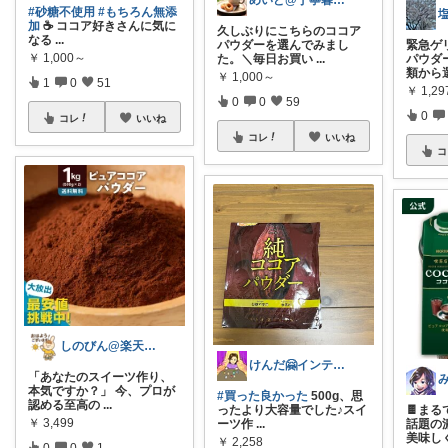
めいど@丁寧暮らし✨️
久しぶりにこちらのココア
パウダーを選んでみまし
緊急ゲ
た。＼毎日お買い
...
パウダ
よお🌿腸活🌿食と便利グッズ
類から
￥
1,000～
￥
1,2
#砂糖不使用
#もちろん無添
0
0
59
加
☕️ ココア好きさんに気に
0
なる
...
コレ
いいね
￥
1,000～
コ
1
0
51
コレ
いいね
けんだ🤗インテリア多め
#買った良かった
500g、思
ったより大容量でした♪スイ
🍫ま
ーツ作
...
話題の
しのびん@楽天Room
美味し
￥
2,258