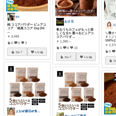
おさ兄
🍫おうちカフェがもっと楽
しくなる✨ 選べるピュアコ
＼🉐
コアパウダ
...
ト！／
yu
100%
￥
1,380～
￥
2,37
純 ココアパウダー ピュアコ
0
0
10
コア 「純真ココア 1kg (50
0
...
コレ
いいね
￥
3,499
コ
0
0
3
コレ
いいね