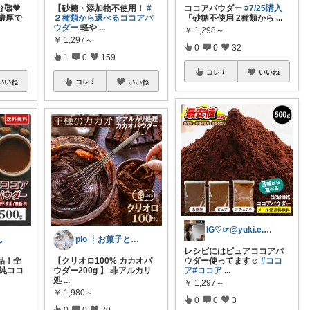
🥰🤎
【砂糖・添加物不使用！
#
ココアパウダー
#7/25購入
濃厚で
２種類から選べるココアパ
「砂糖不使用 2種類から
...
ウダー
軽や
...
￥
1,298～
￥
1,297～
0
0
32
1
0
159
コレ
いいね
いいね
コレ
いいね
IG♡☞@yuki.e.615
ん
pio ︴お菓子と暮らしのおすすめ
レシピにはピュアココアパ
品！全
【クリオロ100% カカオパ
ウダー使ってます☺️
#ココ
 純ココ
ウダー200g 】 非アルカリ
ア
#ココア
...
処
...
￥
1,297～
￥
1,980～
0
0
3
0
0
20