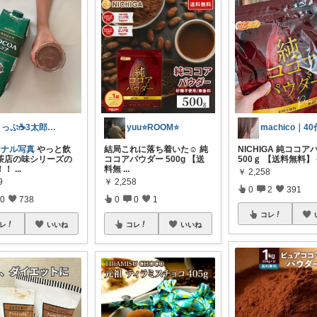
こっぷ☕️3太郎ママ
yuu⭐️ROOM⭐️
ジナル写真
やっと飲
結局これに落ち着いた☺️ 純
NICHIGA 純ココ
茶店の味シリーズの
ココアパウダー 500g 【送
500ｇ 【送料無料】
！！
...
料無
...
￥
2,258
9
￥
2,258
0
2
391
0
738
0
0
1
コレ
レ
いいね
コレ
いいね