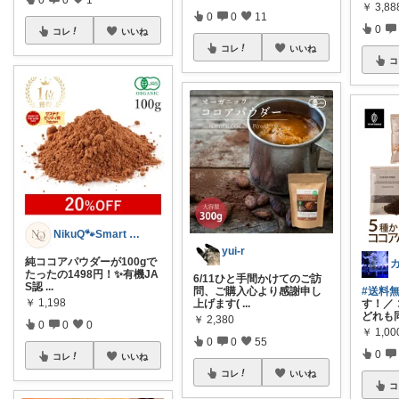
￥
3,88
「あなたのスイーツ作り、
0
0
11
本気ですか？」 今、プロが
0
認める至高の
...
コレ
いいね
￥
3,499
コ
0
0
1
コレ
いいね
yui-r
6/11ひと手間かけてのご訪
問、ご購入心より感謝申し
#送料
上げます(
...
す！／
NikuQ🐾Smart Choice
どれも
￥
2,380
￥
1,0
純ココアパウダーが100gで
0
0
55
たったの1498円！✨有機JA
0
S認
...
コレ
いいね
￥
1,198
コ