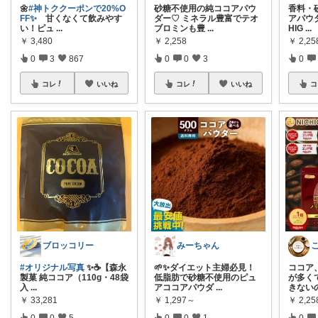
🌼
#神トククーポンで20%O
砂糖不使用の純ココアパウ
香料・
FF✨
甘くなくて飲みやす
ダー♡ ミネラル豊富でテオ
アパウダ
い！ピュ
...
ブロミンも豊
...
HIG
...
￥
3,480
￥
2,258
￥
2,25
0
3
867
0
0
3
0
コレ
いいね
コレ
いいね
コ
ブロッコリー
みーちゃん
#オリジナル写真
✨☕【森永
🌱✨ダイエット主婦必見！
ココア
製菓 純ココア（110g・48袋
低脂肪で砂糖不使用のピュ
が多く
入
...
アココアパウダ
...
きない
￥
33,281
￥
1,297～
￥
2,25
0
0
5
0
0
1
0