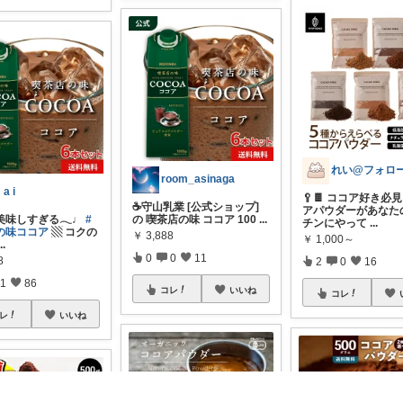
room_asinaga
 a i
🥄🍫 ココア好き必
☕️守山乳業 [公式ショップ]
アパウダーがあなた
美味しすぎる𓂃♩
#
の 喫茶店の味 ココア 100
...
チンにやって
...
の味ココア
▧ コクの
￥
3,888
￥
1,000～
...
0
0
11
8
2
0
16
1
86
コレ
いいね
コレ
レ
いいね