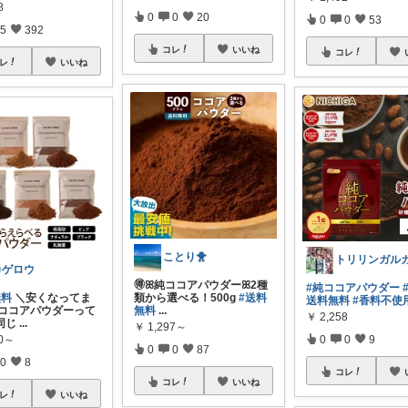
8
0
0
20
0
0
53
5
392
コレ
いいね
コレ
レ
いいね
ことり🐥
カゲロウ
🉐ꕤ純ココアパウダーꕤ2種
#純ココアパウダー
無料
＼安くなってま
類から選べる！500g
#送料
送料無料
#香料不使
 ココアパウダーって
無料
...
￥
2,258
同じ
...
￥
1,297～
00～
0
0
9
0
0
87
0
8
コレ
コレ
いいね
レ
いいね