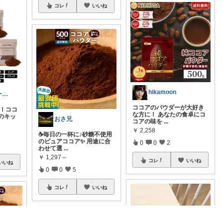
コレ
いいね
hikamoon
れい@フォロー＆経由購入感謝です♪
ココアのパウダーが大好き
見！ココ
な方に！ あなたの食卓にコ
のキッ
おさ兄
コアの味を
...
￥
2,258
☕毎日の一杯に♪砂糖不使用
のピュアココア✨ 用途に合
0
0
2
わせて選
...
￥
1,297～
コレ
いいね
いいね
0
0
5
コレ
いいね