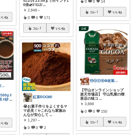
\\11/14 23:59までポイント1
0
0
14
0倍🌿// \\12/
...
￥
2,848～
コレ
いいね
0
0
171
いいね
コレ
いいね
ⓜⓞⓒⓐ✿改装中🪏
トリリンガルガール🎈7月大感謝😊
【守山オンラインショップ
楽天市場店】 守山乳業の喫
#500g
#
紅茶ROOM!
茶店の味コ
...
用
#砂
...
￥
3,888
😭お菓子作りをよくするマ
マ必見！✨これなら家族み
0
0
150
んなが安心して
...
￥
1,297～
コレ
いいね
いいね
0
0
2