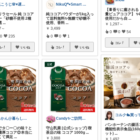
snow
塩こうじ🌸♥️遅れてます🙏💦
NikuQ🐾Smart Choice
【🍫香りに癒される
リラセール 純 ココア
純ココアパウダーが1kg入っ
量ピュアココア】 ✨
ー「砂糖不使用 2種
て送料無料✨無糖で砂糖不
使用だから自
...
選
...
使用、香料
...
￥
1,297～
97～
￥
3,499
0
0
54
0
235
0
0
1
コレ
レ
いいね
コレ
いいね
みかん@暮らしのもの／暑さ対策に全力⛱️
Candy✨ご訪問・経由購入に日々感謝✨
バンホーテンの腸活
るでタ〇ー〇の味？と
守山乳業 [公式ショップ] 喫
機能性表示食品(160
濃厚ココア😊本当に
茶店の味 ココア 1000g
...
ット)
...
くて満足
...
￥
3,888
￥
1,492