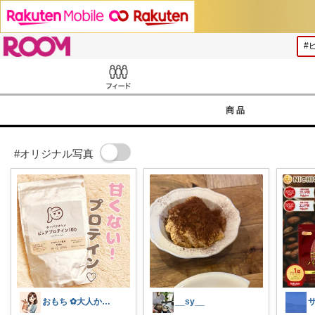
ROOM
Feed
商品
#オリジナル写真
おもち ✿大人かわいい×暮らし
__sy__