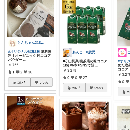
コレ
いいね
あんこ 0歳児のママ/趣味は旅行&宝塚
◾️守山乳業 喫茶店の味ココア
#オリ
1kg ×6本◾️ SNSで話
...
めた喫
とんちゃん218🐢ｺﾒﾝﾄ👀🫶
ココア
￥
3,279
￥
3,27
#オリジナル写真2枚
送料無
0
0
27
料！オーガニック 純ココア
0
パウダー
...
コレ
いいね
￥
756
コ
1
2
36
コレ
いいね