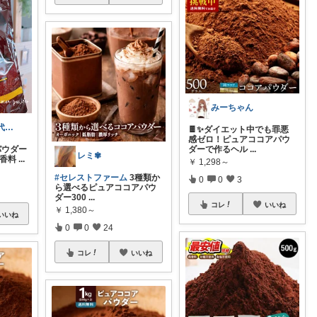
みーちゃん
machico｜40代 転勤族パート主婦
🍫✨ダイエット中でも罪悪
感ゼロ！ピュアココアパウ
アパウダー
ダーで作るヘル
...
レミ✾
 香料
...
￥
1,298～
#セレストファーム
3種類か
0
0
3
ら選べるピュアココアパウ
ダー300
...
コレ
いいね
￥
1,380～
いいね
0
0
24
コレ
いいね