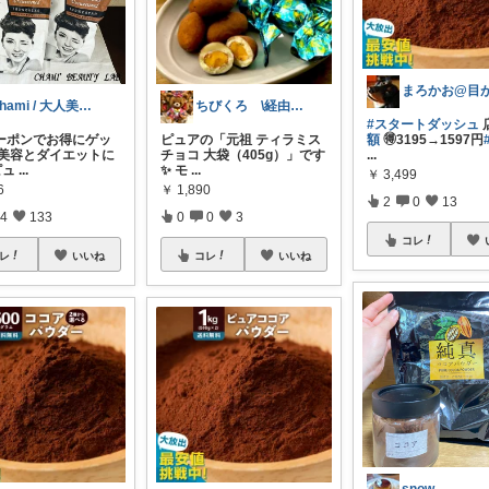
Chami / 大人美容研究
ちびくろ \経由購入ありがとうござます/
#スタートダッシュ
クーポンでお得にゲッ
ピュアの「元祖 ティラミス
額
🉐3195→1597円
 美容とダイエットに
チョコ 大袋（405g）」です
...
ピュ
...
✨ モ
...
￥
3,499
6
￥
1,890
2
0
13
4
133
0
0
3
コレ
レ
いいね
コレ
いいね