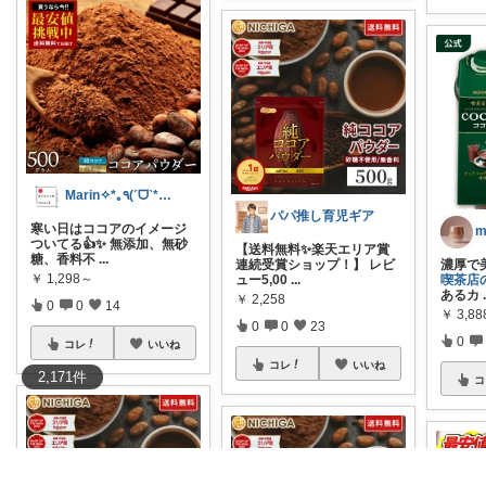
0
0
0
コレ
いいね
パパ推し育児ギア
m
【送料無料✨楽天エリア賞
連続受賞ショップ！】 レビ
濃厚で
ュー5,00
...
喫茶店
Marin✧*｡٩(ˊᗜˋ*)و✧*｡
あるカ
￥
2,258
￥
3,88
寒い日はココアのイメージ
0
0
23
ついてる👍✨ 無添加、無砂
0
糖、香料不
...
コレ
いいね
￥
1,298～
2,171
件
コ
0
0
14
コレ
いいね