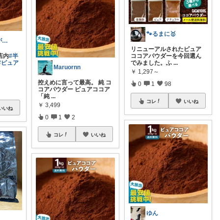
🐾るまに🥇
まろかお@目が回る〰️毎日
リニューアルされたピュア
店内
#半
ココアパウダーを今回選ん
#ピュア
でみました。ふ
...
Maruornn
￥
1,297～
控えめに言って最高。 純 コ
0
1
98
コアパウダー ピュアココア
「純
...
コレ
いいね
￥
3,499
いいね
0
1
2
コレ
いいね
ゆん