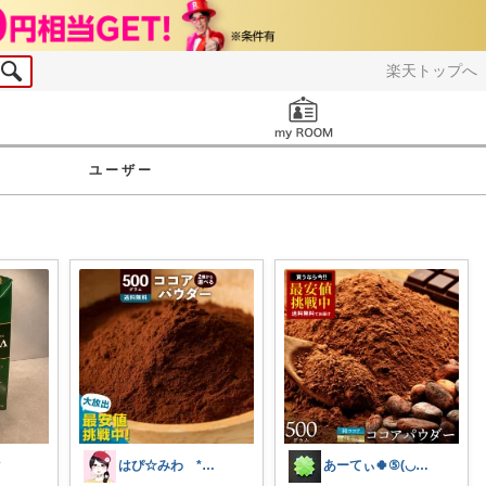
楽天トップへ
お知らせ
ユーザー
マ
はぴ☆みわ *美容と健康・時短＆キッズ*
あーてぃ🍀⑤(◡‿◡ฺ✿)