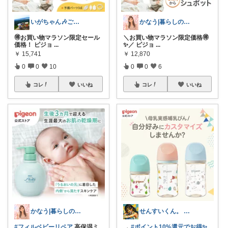
いがちゃん🎶ご購入感謝です🎶
かなう|暮らしの記録🌱
🉐お買い物マラソン限定セール
＼お買い物マラソン限定価格🉐
価格！ ピジョ
...
✨／ ピジョ
...
￥
15,741
￥
12,870
0
0
10
0
0
6
コレ
いいね
コレ
いいね
かなう|暮らしの記録🌱
せんすいくん。 ＼情報の海へダイブ／
#フィルベビーリペア
高保湿ミ
→
#ポイント10%還元でお得✨