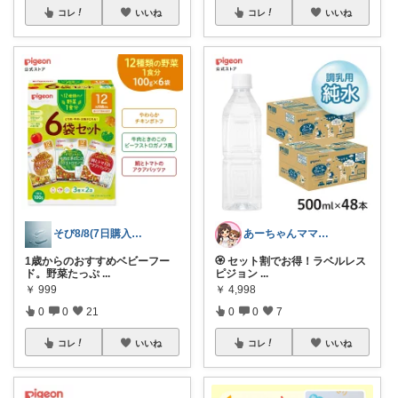
コレ
いいね
コレ
いいね
そび8/8(7日購入感謝です末広がり㊗
あーちゃんママ🐣朝コレ5時✨2y娘
1歳からのおすすめベビーフー
🏵️ セット割でお得！ラベルレス
ド。野菜たっぷ
...
ピジョン
...
￥
999
￥
4,998
0
0
21
0
0
7
コレ
いいね
コレ
いいね