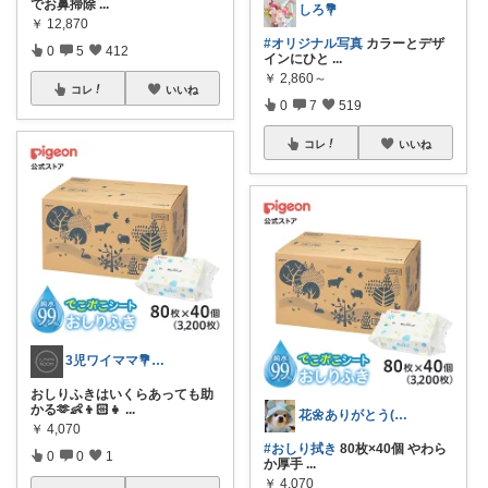
でお鼻掃除
...
しろ💐
￥
12,870
#オリジナル写真
カラーとデザ
0
5
412
インにひと
...
￥
2,860～
コレ
いいね
0
7
519
コレ
いいね
3児ワイママ💐バタバタでも回る暮らし✨
おしりふきはいくらあっても助
かる🫶👶👦🏻👧
...
花🌼ありがとう(*･ω･)*_ _)ﾍ
￥
4,070
#おしり拭き
80枚×40個 やわら
0
0
1
か厚手
...
￥
4,070