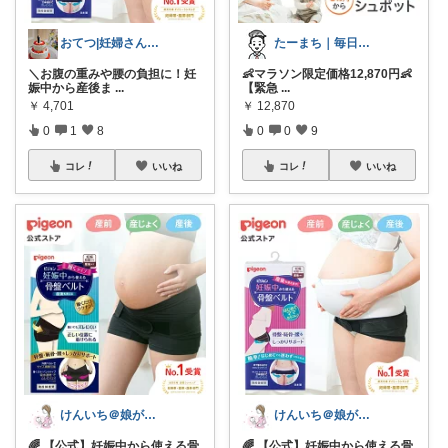
おてつ|妊婦さんへのプレパパからの贈り物
たーまち｜毎日10時 楽天超目玉
＼お腹の重みや腰の負担に！妊
👶マラソン限定価格12,870円👶
娠中から産後ま
...
【緊急
...
￥
4,701
￥
12,870
0
1
8
0
0
9
コレ
いいね
コレ
いいね
けんいち＠娘が喜んだマタニティ用品
けんいち＠娘が喜んだマタニティ用品
🌈 【公式】妊娠中から使える骨
🌈 【公式】妊娠中から使える骨