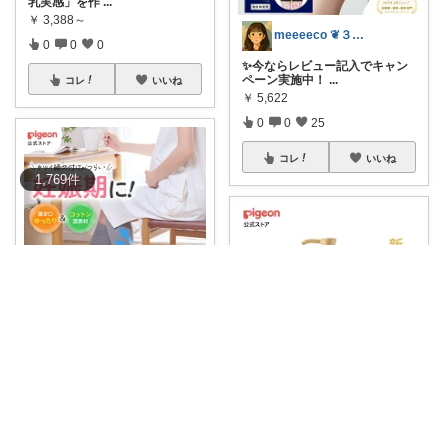
乳実感」を作
...
￥
3,388～
meeeeco ❦３児ママ ❦
0
0
0
✨今ならレビュー記入でキャン
ペーン実施中！
...
コレ
いいね
￥
5,622
0
0
25
コレ
いいね
1,769
件
ぷみ⌇ときめく暮らし🩰
🏆楽天ランキング 1位 ピジョ
ン はじめて
...
￥
2,200
ずぼら男児ママの時短便利グッズROOM
4
9
724
ワセリンってベタベタして塗り