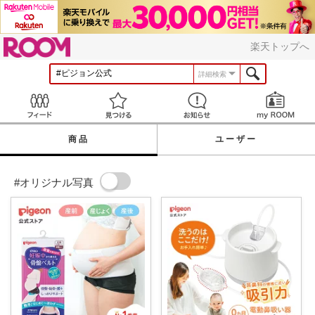
ROOM
楽天トップへ
詳細検索
Feed
見つける
お知らせ
商品
ユーザー
#オリジナル写真