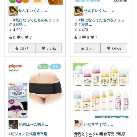
せんすいくん。 ＼情報の海へダイブ／
せんすいくん。 ＼情報の海へダイブ／
→
#気になってたものをチェッ
→
#気になってたものをチェッ
ク
#お得
...
ク
#お得
...
￥
4,298
￥
4,470
0
0
7
0
0
7
コレ
いいね
コレ
いいね
✨WILL〜ご購入感謝✨
かなママ｜忙しいママへ商品紹介
#ピジョン公式楽天市場
母乳とミルクの混合育児で乳頭