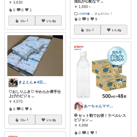
混乱が心配なマ
...
￥
3,630
￥
1,680～
0
0
1
chii99
...
さんのコレ！
0
0
9
コレ
いいね
コレ
いいね
きよとん☻4日感謝プロフに♡
♡おしりふき♡ やわらか厚手仕
上げのピジョ
...
￥
4,070
あーちゃんママ🐣朝コレ5時✨2y娘
0
0
4
🏵️ セット割でお得！ラベルレス
ピジョン
...
コレ
いいね
￥
4,998
0
0
7