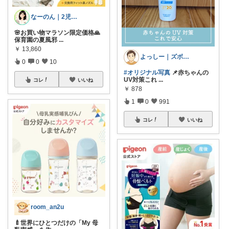
なーのん｜2児ワーママ＊育児/時短
🌸お買い物マラソン限定価格🙏
保育園の夏風邪
...
￥
13,860
よっしー｜ズボラでもおしゃれに整えたい
0
0
10
#オリジナル写真
📌赤ちゃんの
UV対策これ
...
コレ
いいね
￥
878
1
0
991
コレ
いいね
room_an2u
🍼世界にひとつだけの「My 母