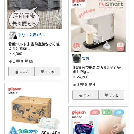
まな｜２歳👦5歳👧ママ
骨盤ベルト🤰 産前産後ながく使
える✨ 妊娠
...
￥
4,300
なお
1
0
89
🍼約3分で飲みごろミルクが完
成🍼 Pig
...
コレ
いいね
￥
24,200
0
0
4
コレ
いいね