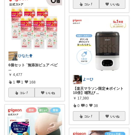
コレ
いいね
ひなた🐥
6個セット ‎ܰ ‎ 無添加ピュア ベビ
...
￥
4,477
よーひ
1
1
168
【楽天マラソン限定★ポイント
10倍】哺乳び
...
コレ
いいね
￥
17,380
0
0
38
コレ
いいね