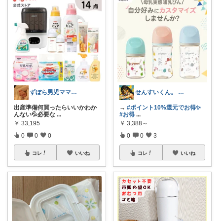
ずぼら男児ママの時短便利グッズROOM
せんすいくん。 ＼情報の海へダイブ／
出産準備何買ったらいいかわか
→
#ポイント10%還元でお得✨
んない💦必要な
...
#お得
...
￥
33,195
￥
3,388～
0
0
0
0
0
3
コレ
いいね
コレ
いいね