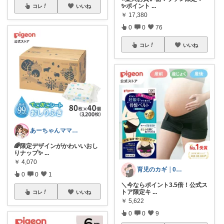
✨ポイント
...
コレ
いいね
￥
17,380
0
0
76
コレ
いいね
あーちゃんママ🐣朝コレ5時✨2y娘
🌈限定デザインがかわいいおし
りナップ✨
...
￥
4,070
育児のカギ │0歳からの必須アイテム
0
0
1
＼今ならポイント3.5倍！公式ス
トア限定キ
...
コレ
いいね
￥
5,622
0
0
9