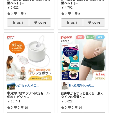
盤ベルト |
...
盤ベルト |
...
￥
5,622
￥
4,701
0
0
7
0
0
5
コレ
いいね
コレ
いいね
いがちゃん🎶ご購入感謝です🎶
lino/1歳半boyのママ
🉐お買い物マラソン限定セール
妊娠中からずっと使える、履く
価格！ ピジョ
...
タイプの骨盤ベ
...
￥
15,741
￥
5,622
0
0
10
0
0
14