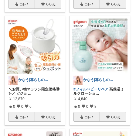
コレ
いいね
コレ
いいね
かなう|暮らしの記録🌱
かなう|暮らしの記録🌱
＼お買い物マラソン限定価格🉐
#フィルベビーリペア
高保湿ミ
✨／ ピジョ
...
ルクローショ
...
￥
12,870
￥
4,840
0
0
6
0
0
8
コレ
いいね
コレ
いいね