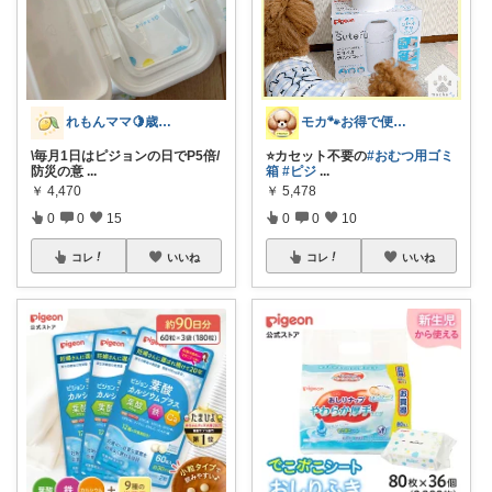
れもんママ🍋歳の差3姉妹の母
モカ🐾お得で便利💛犬とのおうち時間
\毎月1日はピジョンの日でP5倍/
⭐️カセット不要の
#おむつ用ゴミ
防災の意
...
箱
#ピジ
...
￥
4,470
￥
5,478
0
0
15
0
0
10
コレ
いいね
コレ
いいね