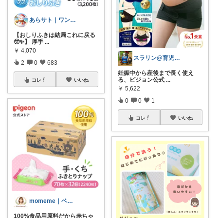
あらサト｜ワンオペ4児ママ👶
【おしりふきは結局これに戻る
🥹✨】 厚手
...
￥
4,070
スラリン@育児パパ🔥目指せQOL向上
2
0
683
妊娠中から産後まで長く使え
る、ピジョン公式
...
コレ
いいね
￥
5,622
0
0
1
コレ
いいね
momeme｜ベビー&キッズ専門店
100%食品用原料だから赤ちゃ