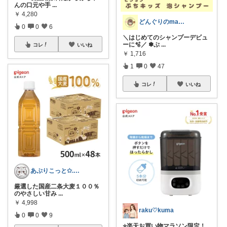
んの口元や手
...
￥
4,280
どんぐりのmama☆子育てグッズ
0
0
6
＼はじめてのシャンプーデビュ
ーに🫧／ ✽ぷ
...
コレ
いいね
￥
1,716
1
0
47
コレ
いいね
あぷりこっと✩.*˚100%ROOM経由
厳選した国産二条大麦１００％
のやさしい甘み
...
￥
4,998
raku♡kuma
0
0
9
⭐️楽天お買い物マラソン限定！