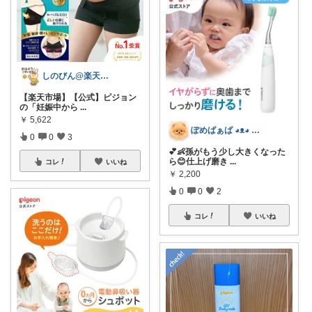
しのびん@楽天Room
【楽天市場】【公式】ピジョン
の「妊娠中から
...
￥
5,622
ぽめばぁば ◕⁠ᴥ⁠◕⁠ 育児救急箱🌠
0
0
3
💕👶孫がもう少し大きくなった
ら😊仕上げ磨き
...
コレ
いいね
￥
2,200
0
0
2
コレ
いいね