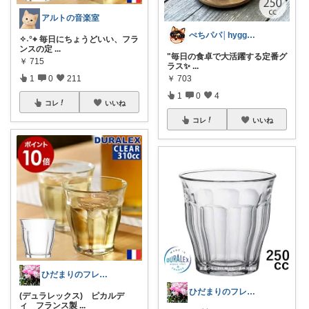
アルトの音楽室
ぺちパパ│hyggeな心意気を大切に🌿
✧˖°⌖ 毎日にちょうどいい、フラ
ンスの定
...
"毎日の食卓で大活躍する定番グ
￥
715
ラス✨️
...
￥
703
1
0
211
1
0
4
コレ
いいね
コレ
いいね
ひだまりのフレンチ🩷ガーデン
ひだまりのフレンチ🩷ガーデン
(デュラレックス) ピカルデ
ィ フランス製
...