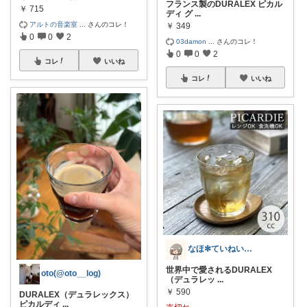
フランス製のDURALEX ピカル
￥
715
ディ グ
...
アルトの音楽室
...
さんのコレ！
￥
349
0
0
2
03damon
...
さんのコレ！
0
0
2
コレ
いいね
コレ
いいね
なほ✻ていねいな暮らし
世界中で愛されるDURALEX
oto(@oto__log)
（デュラレッ
...
￥
590
DURALEX（デュラレックス）
ピカルディ
...