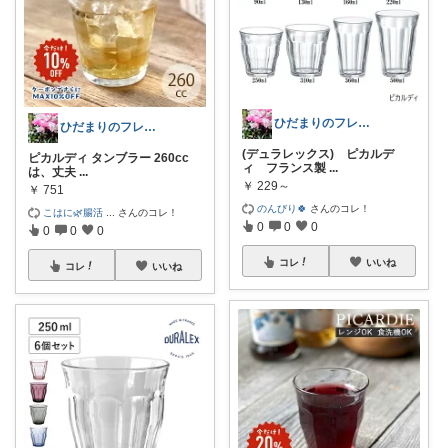
ひだまりのフレンチ🩷ガーデン
ひだまりのフレンチ🩷ガーデン
(デュラレックス) ピカルデ
ピカルディ タンブラー 260cc
ィ フランス製
...
は、丈夫
...
￥
229～
￥
751
のんびり🍀
さんのコレ！
こはに🌿腸活
...
さんのコレ！
0
0
0
0
0
0
コレ
いいね
コレ
いいね