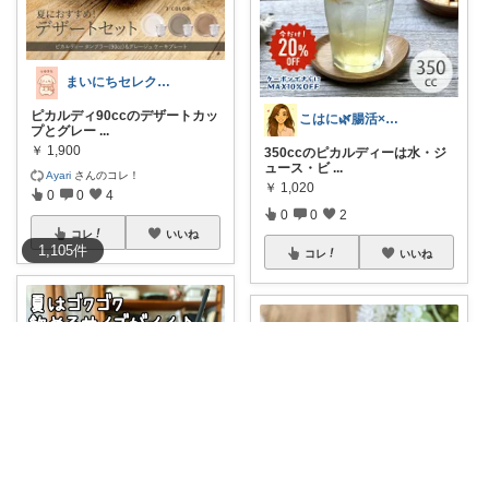
まいにちセレクトdays
ピカルディ90ccのデザートカッ
こはに🌿腸活×美容×暮らし
プとグレー
...
￥
1,900
350ccのピカルディーは水・ジ
ュース・ビ
...
Ayari
さんのコレ！
￥
1,020
0
0
4
0
0
2
コレ
いいね
1,105
件
コレ
いいね