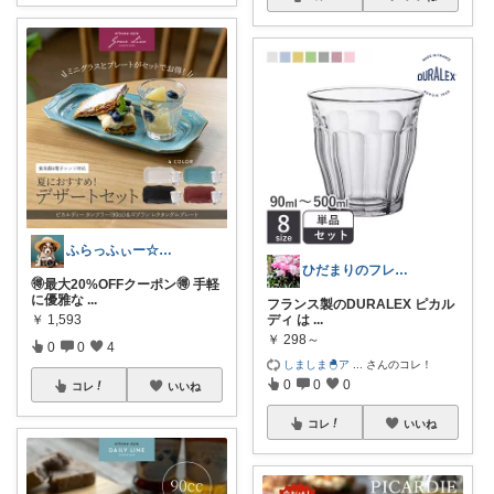
ふらっふぃー☆ナチュラルな暮らし☆
ひだまりのフレンチ🩷ガーデン
🉐最大20%OFFクーポン🉐 手軽
に優雅な
...
フランス製のDURALEX ピカル
￥
1,593
ディ は
...
￥
298～
0
0
4
しましま🐣ア
...
さんのコレ！
0
0
0
コレ
いいね
コレ
いいね