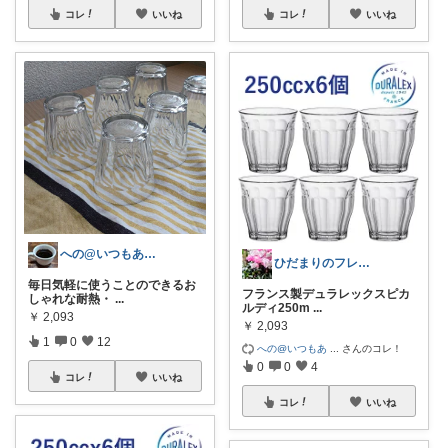
コレ
いいね
コレ
いいね
への@いつもありがとう
ひだまりのフレンチ🩷ガーデン
毎日気軽に使うことのできるお
フランス製デュラレックスピカ
しゃれな耐熱・
...
ルディ250m
...
￥
2,093
￥
2,093
1
0
12
への@いつもあ
...
さんのコレ！
0
0
4
コレ
いいね
コレ
いいね