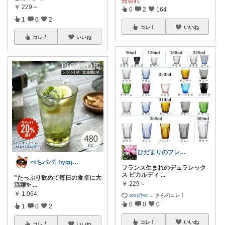
売切れ
￥
229～
0
2
164
1
0
2
コレ
いいね
コレ
いいね
ひだまりのフレンチ🩷ガーデン
ぺちパパ│hyggeな心意気を大切に🌿
フランス生まれのデュラレック
ス ピカルディ
...
"たっぷり飲めて毎日の食卓に大
￥
229～
活躍✨️
...
￥
1,064
oto(@ot
...
さんのコレ！
0
0
0
1
0
2
コレ
いいね
コレ
いいね