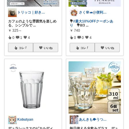
トリッコ｜好きな雑貨・インテリア
さく🌸🦔@便利でかわいいを探す旅
カフェのような雰囲気を楽しめ
💐
#最大10%OFFクーポンあ
る、シンプルで
...
り
💐8/3
...
￥
325～
￥
740
0
1
4
0
0
4
コレ
いいね
コレ
いいね
Kobutyan
あんきも🐡うつわ好き/10日購入感謝
デュラレックスのピカルディ、
毎日使える水飲みグラス、デュ