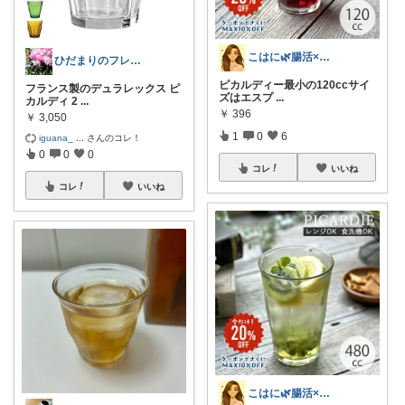
こはに🌿腸活×美容×暮らし
ひだまりのフレンチ🩷ガーデン
ピカルディー最小の120ccサイ
フランス製のデュラレックス ピ
ズはエスプ
...
カルディ 2
...
￥
396
￥
3,050
1
0
6
iguana_
...
さんのコレ！
0
0
0
コレ
いいね
コレ
いいね
こはに🌿腸活×美容×暮らし