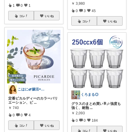
￥
3,980
1
0
1
0
3
45
コレ
いいね
コレ
いいね
こはに🌿腸活×美容×暮らし
くろまる◎
定番ピカルディーのカラーバリ
エーション、ピ
...
グラスのまとめ買い🥂𓈒𓏸 強度も
￥
740
強く、耐熱
...
￥
2,093
0
0
4
0
0
184
コレ
いいね
コレ
いいね