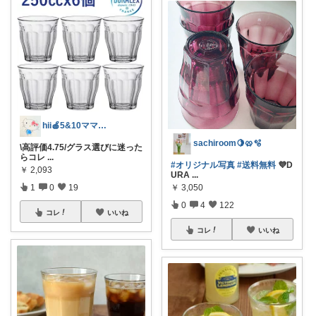
hii🍎5&10ママ♡感謝です♡
sachiroom🍋🥨🫧
\高評価4.75/グラス選びに迷った
らコレ
...
#オリジナル写真
#送料無料
💜D
￥
2,093
URA
...
￥
3,050
1
0
19
0
4
122
コレ
いいね
コレ
いいね