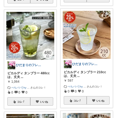
ひだまりのフレンチ🩷ガーデン
ひだまりのフレンチ🩷ガーデン
ピカルディ タンブラー 210cc
ピカルディ タンブラー 480cc
は、丈夫
...
は、丈夫
...
￥
597
￥
1,064
ぺちパパ│hy
...
さんのコレ！
ぺちパパ│hy
...
さんのコレ！
0
0
0
0
0
0
コレ
いいね
コレ
いいね