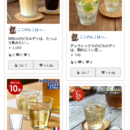
ここのん｜はっぴいライフ💓
ここのん｜はっぴいライフ💓
500ccのピカルディは、たっぷ
り飲みたい
...
デュラレックスのピカルディ
￥
1,089
は、割れにくい定
...
￥
748
0
0
1
0
1
0
コレ
いいね
コレ
いいね