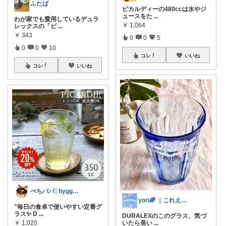
ふたば
ピカルディーの480ccは水やジ
ュースをた
...
わが家でも愛用しているデュラ
￥
1,064
レックスの「ピ
...
￥
343
0
0
5
0
0
10
コレ
いいね
コレ
いいね
ぺちパパ│hyggeな心意気を大切に🌿
yori🌈 ｜これええやん。
"毎日の食卓で使いやすい定番グ
ラス✨️ D
...
DURALEXのこのグラス、気づ
￥
1,020
いたら長い
...