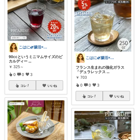
こはに🌿腸活×美容×暮らし
90ccというミニマムサイズのピ
こはに🌿腸活×美容×暮らし
カルディー
...
￥
325～
フランス生まれの強化ガラス
「デュラレックス
...
0
0
3
￥
703
0
0
3
コレ
いいね
コレ
いいね