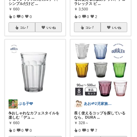
シンプルだけど
...
ラレックス ピ
...
￥
660
￥
3,500
0
0
0
0
0
2
コレ
いいね
コレ
いいね
ぶる子🩵
あお🌱2児家族｜シンプルな暮らしと台所
☕️おしゃれなカフェスタイルを
長く使えるコップを探している
楽しむ「デュ
...
なら、DURA
...
￥
660
￥
328～
0
0
0
0
0
7