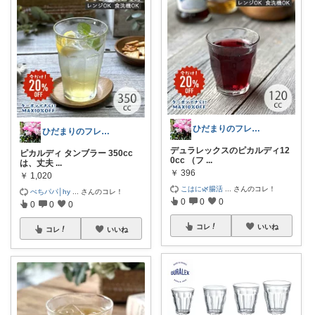
ひだまりのフレンチ🩷ガーデン
ひだまりのフレンチ🩷ガーデン
デュラレックスのピカルディ12
ピカルディ タンブラー 350cc
0cc （フ
...
は、丈夫
...
￥
396
￥
1,020
こはに🌿腸活
...
さんのコレ！
ぺちパパ│hy
...
さんのコレ！
0
0
0
0
0
0
コレ
いいね
コレ
いいね