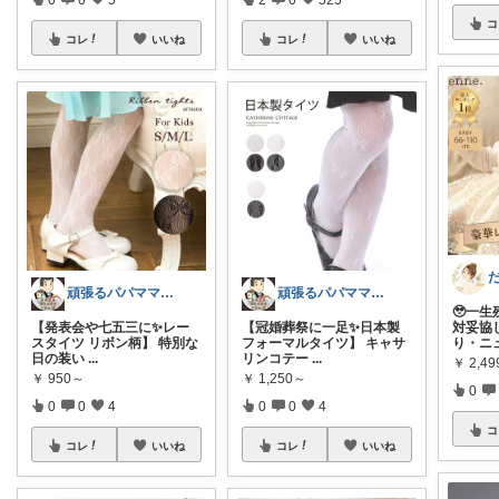
コ
コレ
いいね
コレ
いいね
頑張るパパママ応援隊@育児・子供用品紹介
頑張るパパママ応援隊@育児・子供用品紹介
🥹一
【発表会や七五三に✨レー
【冠婚葬祭に一足✨日本製
対妥協
スタイツ リボン柄】 特別な
フォーマルタイツ】 キャサ
り・ニ
日の装い
...
リンコテー
...
￥
2,4
￥
950～
￥
1,250～
0
0
0
4
0
0
4
コ
コレ
いいね
コレ
いいね