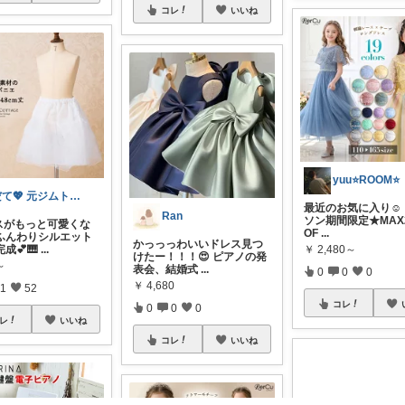
コレ
いいね
yuu⭐️ROOM⭐️
だて💖 元ジムトレーナーママ子育て美容
最近のお気に入り☺️
Ran
ソン期間限定★MAX2
スがもっと可愛くな
OF
...
ふんわりシルエット
かっっっわいいドレス見つ
成💕🎹
...
￥
2,480～
けたー！！！😍 ピアノの発
～
表会、結婚式
...
0
0
0
￥
4,680
1
52
コレ
0
0
0
レ
いいね
コレ
いいね