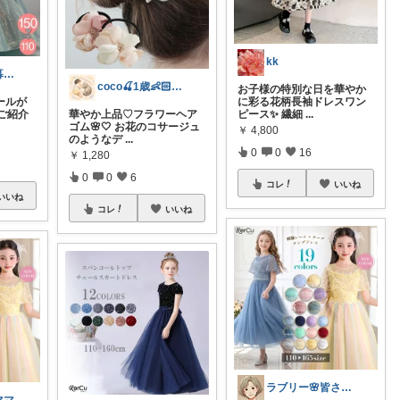
kk
〜お得に幸せ暮らし〜
coco🍒1歳👶🏻5歳🐈
お子様の特別な日を華やか
ールが
に彩る花柄長袖ドレスワン
ご紹介
華やか上品♡フラワーヘア
ピース✨ 繊細
...
ゴム🌸🤍 お花のコサージュ
￥
4,800
のようなデ
...
0
0
16
￥
1,280
0
0
6
コレ
いいね
いいね
コレ
いいね
ラブリー🌸皆さんありがとう