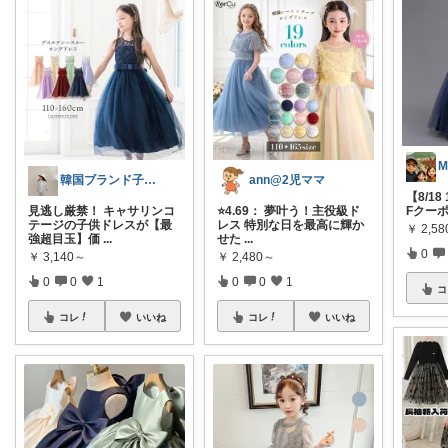
韓国ブランド子供服オーナーnatsumi
ann@2児ママ
【8/18
見逃し厳禁！ キャサリンコ
⭐4.69： 夢叶う！主役級ド
Fクー
テージの子供ドレスが【最
レス 特別な日を最高に輝か
￥
2,5
強超目玉】価
...
せた
...
0
￥
3,140～
￥
2,480～
0
0
1
0
0
1
コ
コレ
いいね
コレ
いいね