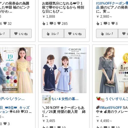
アノの発表会の為購
お姫様気分になれる👑🤍 1
#10%OFFクーポン
た🫶🏻 袖のピンク
枚で華やかになるから 特別
品
娘のピアノの発表
がかわ
...
な日にもぴ
...
に。実
...
0
￥
1,888
￥
2,980～
6
32
1
0
285
1
0
8
レ
いいね
コレ
いいね
コレ
神戸パパ／ランキング＆レビュー毎日掲載
ちい🌷女性の暮らしを素敵に🪴
うぐいすりんご
8日_👑8位👑_キッズ
＼30％OFF ★クーポンもあ
🌈
#Max65%OFF
SA
ション
🌟4.69 💬33
...
り／26夏 待望の新入荷 綿
中★ 🍎肩のラメレ
1
...
...
80～
￥
3,465
￥
4,490～
0
3
0
1
10
0
0
19