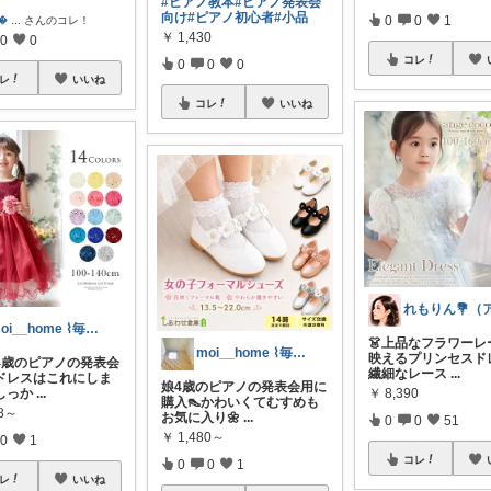
#ピアノ教本
#ピアノ発表会
向け
#ピアノ初心者
#小品
0
0
1

...
さんのコレ！
￥
1,430
0
0
コレ
0
0
0
レ
いいね
コレ
いいね
moi__home ⌇毎日にときめきを
👗上品なフラワーレ
moi__home ⌇毎日にときめきを
映えるプリンセスド
4歳のピアノの発表会
繊細なレース
...
ドレスはこれにしま
娘4歳のピアノの発表会用に
しっか
...
￥
8,390
購入👠かわいくてむすめも
98～
お気に入り🌼
...
0
0
51
￥
1,480～
0
1
コレ
0
0
1
レ
いいね