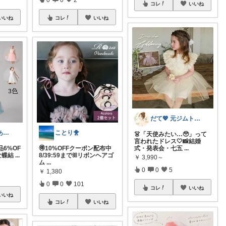
コレ
いいね
いいね
コレ
いいね
だて💖 元ジムトレーナーママ子育て美容
Monlife | 凪のある暮らし
ことり🐥
👗「天使みたい…🥹」って
言われたドレス🤍📸結婚
全品6%OF
🉐10%OFFクーポン配布中
式・発表会・七五
...
な蝶結
...
8/39:59までꕤリボンヘアゴ
￥
3,990～
ム
...
0
0
5
￥
1,380
0
0
101
コレ
いいね
いいね
コレ
いいね