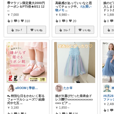
🉐マラソン限定最大2000円
高級感があっていいなと思
娘のピ
クーポン＆PT5倍★8/11 12
ってチェック中。
#お買い
入しまし
...
物メモ
...
ドット
￥
7,000
￥
6,980～
￥
1,88
0
0
310
0
0
20
0
コレ
いいね
コレ
いいね
コ
aROOM | 季節と贈り物のある暮らし
たか🐰
👠 特別な日をかわいく彩る
娘が大喜びだった発表会ド
#6月2
フォーマルシューズ♡ 結婚
レス🎹🤍▭▭▭▭▭▭▭▭▭
ファッ
式や七五
...
▭▭ ピア
...
￥
2,4
￥
3,180
￥
1,850～
0
0
0
5
2
0
525