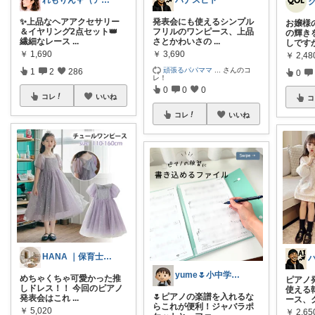
ハナスヒト
れもりん💐（アイコン変更しました）
発表会にも使えるシンプル
✨上品なヘアアクセサリー
お嬢様
フリルのワンピース、上品
＆イヤリング2点セット👑
の輝き
さとかわいさの
...
繊細なレース
...
しです
￥
3,690
￥
1,690
￥
2,4
頑張るパパママ
...
さんのコ
1
2
286
0
レ！
0
0
0
コレ
いいね
コ
コレ
いいね
HANA ｜保育士ママの子育てroom
yume🌷小中学生ママ&家事グッズ
めちゃくちゃ可愛かった推
ピアノ
しドレス！！ 今回のピアノ
使える
🌷ピアノの楽譜を入れるな
発表会はこれ
...
ース、
らこれが便利！ジャバラポ
￥
5,020
￥
2,65