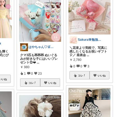
Sakura🌸勉強と暮らし愛用品
a
はやちゃん♡🛒✨感謝です💖🙏✨
＼花束より気軽で、写真に
も輝く
残したくなるお祝いギフト
式にぴ
クマ3匹も🧸🧸🧸 ぬいぐる
🎈／ 発表会
...
みが好きな子にはいいプレ
￥
2,780
ゼント😊❤️
...
0
0
3
￥
980
1
0
23
コレ
いいね
いいね
コレ
いいね