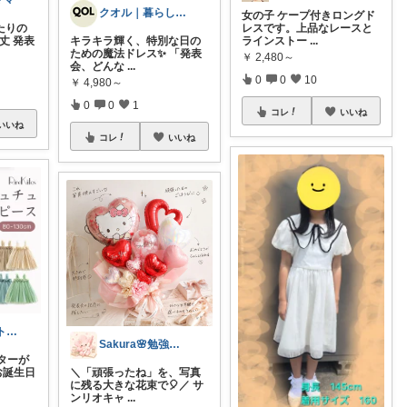
ママ
クオル｜暮らしの「質」爆上げ🈁
女の子 ケープ付きロングド
たりの
レスです。上品なレースと
丈 発表
キラキラ輝く、特別な日の
ラインストー
...
ための魔法ドレス✨ 「発表
￥
2,480～
会、どんな
...
0
0
10
￥
4,980～
0
0
1
コレ
いいね
いいね
コレ
いいね
だて💖 元ジムトレーナーママ子育て美容
Sakura🌸勉強と暮らし愛用品
ターが
お誕生日
＼「頑張ったね」を、写真
に残る大きな花束で🎈／ サ
ンリオキャ
...