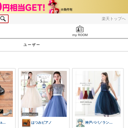
楽天トップへ
お知らせ
ユーザー
もこ@Thanks a lot☺︎ ︎
はつみピアノ
神戸パパ／ランキング＆レビュー毎日掲載