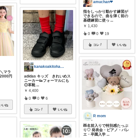
amuchan❤︎
指をしっかり動かす練習が
できるので、曲を弾く前の
基礎練習に使っ
...
￥
1,430
0
0
19
コレ
いいね
kanakoakitoharuka
 ＼マラ
000円
adidas キッズ きれいめス
ニーカー👟フォーマルにも
◎革靴
...
￥
4,400
0
0
6
いいね
コレ
いいね
R mom
🧸名前入りで特別感たっぷ
り♡ 発表会・ピアノ・バレ
エ・卒園入学
...
￥
3,280