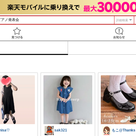
詳細検索
見つける
hisa♡
sak321