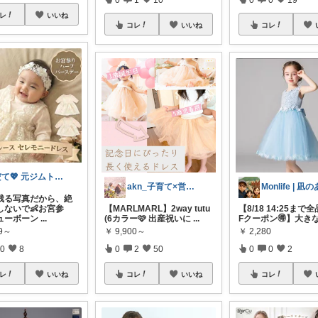
レ
いいね
コレ
いいね
コレ
だて💖 元ジムトレーナーママ子育て美容
akn_子育て×営業 買って良かったもの
生残る写真だから、絶
しないで👶お宮参
【MARLMARL】2way tutu
【8/18 14:25まで
ューボーン
...
(6カラー🩷 出産祝いに
...
Fクーポン🉐】大き
99～
￥
9,900～
￥
2,280
0
8
0
2
50
0
0
2
レ
いいね
コレ
いいね
コレ