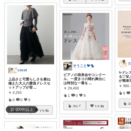
そうこと🐦🐤
cocot
✨ドレ
ピアノの発表会やコンクー
る♡
ル、一度きりの晴れ舞台に
上品さと可愛らしさを兼ね
が簡単完
は特別な一着を
...
備えた大人の勝負ドレスセ
￥
980
ットアップが登
...
￥
29,400
￥
4,293
0
1
0
8
0
0
0
コ
コレ
いいね
10,000
件
以上
コレ
いいね