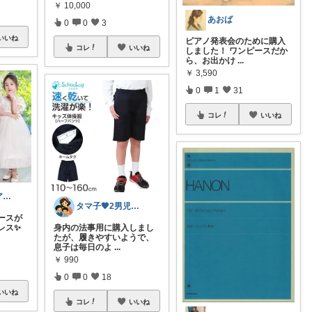
￥
10,000
あおば
0
0
3
いいね
ピアノ発表会のために購入
コレ
いいね
しました！ ワンピースだか
ら、お出かけ
...
￥
3,590
0
1
31
コレ
いいね
れもりん💐（アイコン変更しました）
タマ子🧡2男児ワーママ
ースが
レス✨
身内の法事用に購入しまし
たが、履きやすいようで、
息子は毎日のよ
...
￥
990
0
0
18
いいね
コレ
いいね