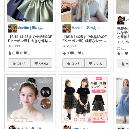
Monlife | 凪のある暮らし
Monlife | 凪のある暮らし
発表会
ルな子
【8/18 14:25まで全品6%OF
【8/18 14:25まで全品6%OF
と長袖
Fクーポン🉐】大きな蝶結
...
Fクーポン🉐】繊細なレー
...
￥
3,15
￥
3,680
￥
2,380
にこ（
0
0
1
0
0
0
1
コレ
いいね
コレ
いいね
コ