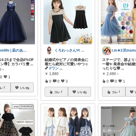
Monlife | 凪のある暮らし
くろわっさん୨୧ 小学生ママ
r.m★2児mam
 14:25まで全品6%OF
結婚式やピアノの発表会に
ステージで、誰より
ポン🉐】カラバリ豊
...
着たら絶対に可愛いやつ☺️
一着✨ 発表会や結婚
💕
#ワン
...
ったりな華
...
80～
￥
1,880
￥
2,480～
0
1
0
0
3
0
0
1
レ
いいね
コレ
いいね
コレ