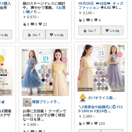

#購入
娘のステージドレスに検討
#6月28日_👑16位👑_キッズ
会用
中。 爽やかで素敵。
#お買
ファッション
🌟4.41 💬1
...
い物メモ
...
￥
3,140～
￥
6,970～
0
0
4
0
0
22
コレ
いいね
いいね
コレ
いいね
ガパオライス姫👸🌶️🌶️🌶️
🍎
韓国ブランド子供服オーナーnatsumi
＼
#発表会や結婚式に💍
#11
LE開催
お得に主役級！ クーポンで
0-160cm
#全24色
...
ースデザ
お得に！わが子が輝く特別
￥
2,380～
な一日を演
...
0
4
103
￥
2,480～
0
0
2