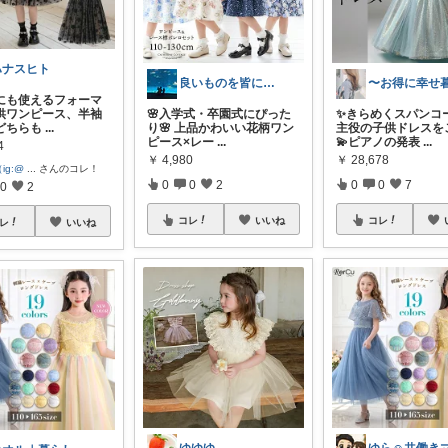
ハナスヒト
良いものを皆にシェアしたい
にも使えるフォーマ
供ワンピース、半袖
🌸入学式・卒園式にぴった
✨きらめくスパンコ
どちらも
...
り🌸 上品かわいい花柄ワン
主役の子供ドレスを
ピース×レー
...
💫ピアノの発表
...
4
￥
4,980
￥
28,678
ig:@
...
さんのコレ！
0
0
2
0
0
7
0
2
コレ
いいね
コレ
レ
いいね