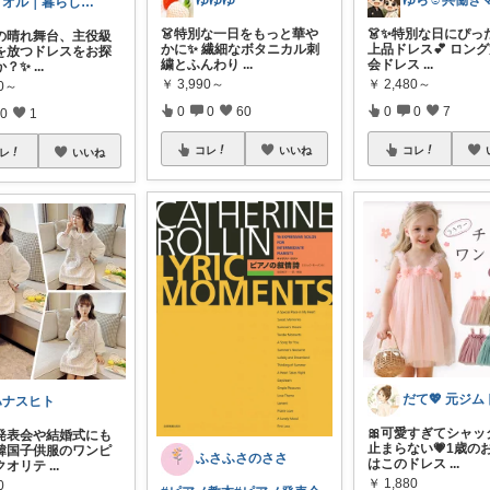
ゆゆゆ
ゆら☺️共働き
クオル｜暮らしの「質」爆上げ🈁
👗特別な一日をもっと華や
👗✨特別な日にぴっ
の晴れ舞台、主役級
かに✨ 繊細なボタニカル刺
上品ドレス💕 ロング
を放つドレスをお探
繍とふんわり
...
会ドレス
...
か？✨
...
￥
3,990～
￥
2,480～
80～
0
0
60
0
0
7
0
1
コレ
いいね
コレ
レ
いいね
ハナスヒト
🎀可愛すぎてシャッ
発表会や結婚式にも
止まらない💗1歳の
韓国子供服のワンピ
ふさふさのささ
はこのドレス
...
クオリテ
...
￥
1,880
0