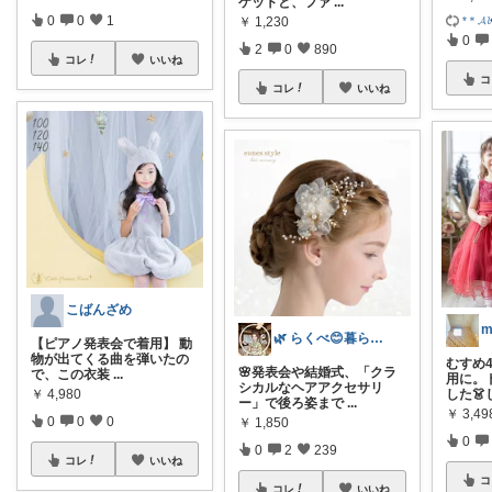
ケットと、ファ
...
0
0
1
*＊𝓐
￥
1,230
0
2
0
890
コレ
いいね
コ
コレ
いいね
こばんざめ
🌿 らくべ😊暮らしの知恵といいもの
【ピアノ発表会で着用】 動
物が出てくる曲を弾いたの
むすめ
🌸発表会や結婚式、「クラ
で、この衣装
...
用に。
シカルなヘアアクセサリ
した👗
￥
4,980
ー」で後ろ姿まで
...
￥
3,4
0
0
0
￥
1,850
0
0
2
239
コレ
いいね
コ
コレ
いいね