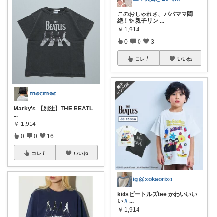
このおしゃれさ、パパママ悶
絶！✨ 親子リン
...
￥
1,914
0
0
3
コレ
いいね
𝕞𝕠𝕔𝕞𝕠𝕔
Marky's 【別注】THE BEATL
...
￥
1,914
0
0
16
コレ
いいね
ig @xokaorixo
kidsビートルズtee かわいいい
い
#
...
￥
1,914