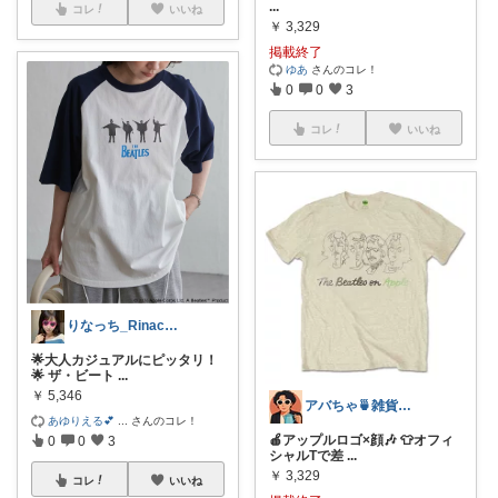
...
コレ
いいね
￥
3,329
掲載終了
ゆあ
さんのコレ！
0
0
3
コレ
いいね
りなっち_Rinacchi
🌟大人カジュアルにピッタリ！
🌟 ザ・ビート
...
￥
5,346
アバちゃ🍵雑貨！洋楽！映画！
あゆりえる💕
...
さんのコレ！
🍎アップルロゴ×顔🎶 👕オフィ
0
0
3
シャルTで差
...
￥
3,329
コレ
いいね