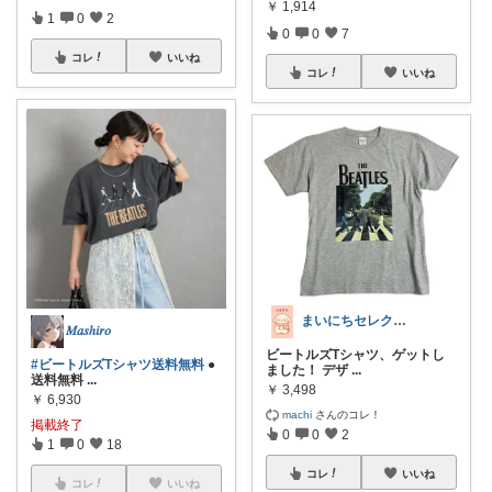
￥
1,914
1
0
2
0
0
7
コレ
いいね
コレ
いいね
まいにちセレクトdays
𝑀𝑎𝑠ℎ𝑖𝑟𝑜
ビートルズTシャツ、ゲットし
#ビートルズTシャツ送料無料
●
ました！ デザ
...
送料無料
...
￥
3,498
￥
6,930
machi
さんのコレ！
掲載終了
0
0
2
1
0
18
コレ
いいね
コレ
いいね