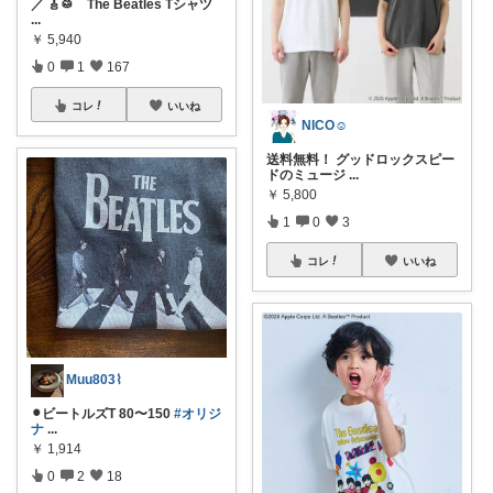
／ 🎸🥁 The Beatles Tシャツ
...
￥
5,940
0
1
167
コレ
いいね
NICO☺︎
送料無料！ グッドロックスピー
ドのミュージ
...
￥
5,800
1
0
3
コレ
いいね
Muu803⌇
⚫︎ビートルズT 80〜150
#オリジ
ナ
...
￥
1,914
0
2
18