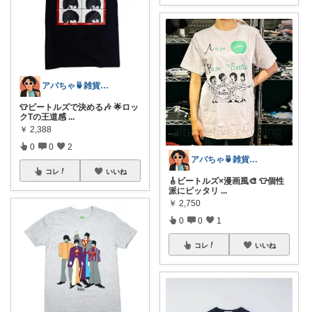
アバちゃ🍵雑貨！洋楽！映画！
👕ビートルズで決める🎶 🌟ロッ
クTの王道感
...
￥
2,388
0
0
2
アバちゃ🍵雑貨！洋楽！映画！
コレ
いいね
🎸ビートルズ×漫画風🎨 👕個性
派にピッタリ
...
￥
2,750
0
0
1
コレ
いいね