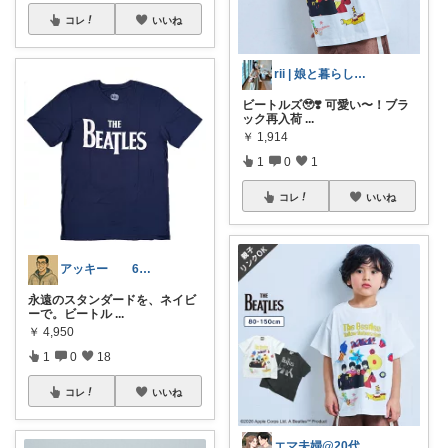
コレ
いいね
rii | 娘と暮らしとお洒落を。
ビートルズ🥹❣️ 可愛い〜！ブラ
ック再入荷
...
￥
1,914
1
0
1
コレ
いいね
アッキー 6才娘👧子育て中💪
永遠のスタンダードを、ネイビ
ーで。ビートル
...
￥
4,950
1
0
18
コレ
いいね
エマ夫婦@20代共働き