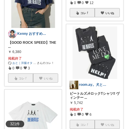
0
0
12
コレ
いいね
Kenny おすすめ紹介、日用品、趣味
【GOOD ROCK SPEED】THE
...
￥
6,380
掲載終了
おと｜洋服オタ
...
さんのコレ！
0
0
3
コレ
いいね
room.ay。犬と共に生きる幸せ♡
ビートルズ🎶ロックTシャツ‼️ ヴ
ィンテー
...
￥
5,742
掲載終了
0
0
6
321
件
コレ
いいね