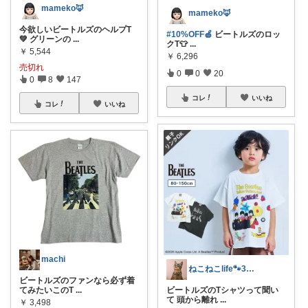
mameko🦊
mameko🦊
今欲しいビートルズのヘルプT
#10%OFF🍏
ビートルズのロッ
💚 グリーンの
...
クT👕
...
￥
5,544
￥
6,296
売切れ
0
0
20
0
8
147
コレ
いいね
コレ
いいね
machi
ねこねこlife🐾3児のママ💖
ビートルズのファンなら必ず着
てみたいこのT
...
ビートルズのTシャツって聞い
て 頭から離れ
...
￥
3,498