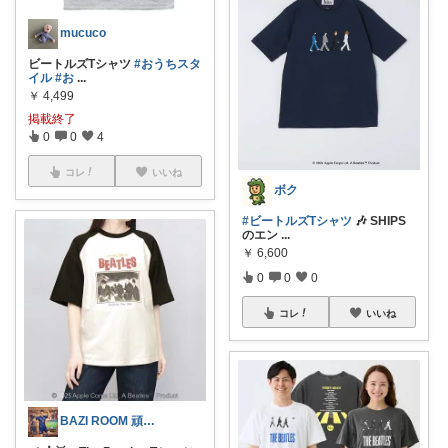
mucuco
ビートルズTシャツ
#おうちスタ
イル
#お
...
￥
4,499
掲載終了
0
0
4
コレ
いいね
ボク
#ビートルズTシャツ
🎶 SHIPS
のエン
...
￥
6,600
0
0
0
コレ
いいね
BAZI ROOM 頑張れ🇯🇵📢