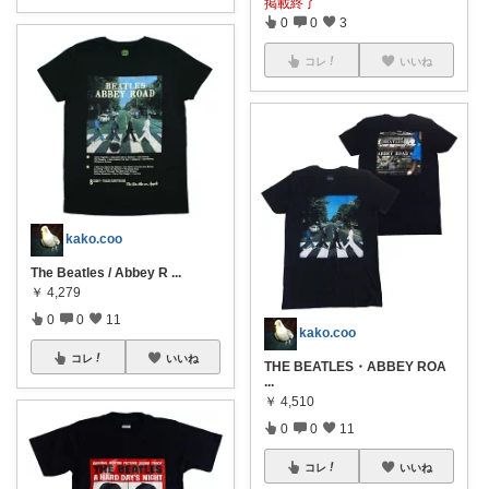
掲載終了
0
0
3
コレ
いいね
kako.coo
The Beatles / Abbey R
...
￥
4,279
0
0
11
kako.coo
コレ
いいね
THE BEATLES・ABBEY ROA
...
￥
4,510
0
0
11
コレ
いいね