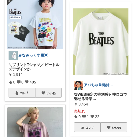
みなみっくす🛍️💓
＼プリントTシャツ／ ビートル
ズデザインか
...
￥
1,914
0
0
405
アバちゃ🍵雑貨！洋楽！映画！
コレ
いいね
👕WEB限定の特別感✨ 🎼ロゴで
魅せる音楽
...
￥
3,454
売切れ
0
1
22
コレ
いいね