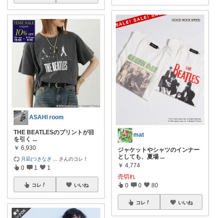
ASAHI room
THE BEATLESのプリントが目
mat
を引く
...
￥
6,930
ジャケットやシャツのインナー
としても、夏場
...
月凪(つきなぎ
...
さんのコレ！
￥
4,774
0
1
1
売切れ
0
0
80
コレ
いいね
コレ
いいね