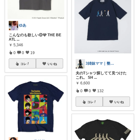
ゆあ
こんなのも欲しい😊🩷 THE BE
ATL
...
￥
5,346
0
0
19
3姉妹ママ｜整える暮らし
コレ
いいね
夫のTシャツ探してて見つけた
これ。 SH
...
￥
6,600
0
0
132
コレ
いいね