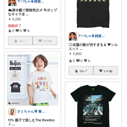
アバちゃ🍵雑貨！洋楽！映画！
🛳️潜水艦で冒険気分🎶 🌀ポップ
なキャラ全
...
￥
4,280
掲載終了
0
0
8
アバちゃ🍵雑貨！洋楽！映画！
コレ
いいね
🚶‍♂️名盤の影が渋すぎる🎸 🖤シル
エット
...
￥
4,800
0
0
6
コレ
いいね
さとちゃん🧭 暮らしのいいもの発掘隊長
👕✨ 親子で楽しむThe Beatles
イ
...