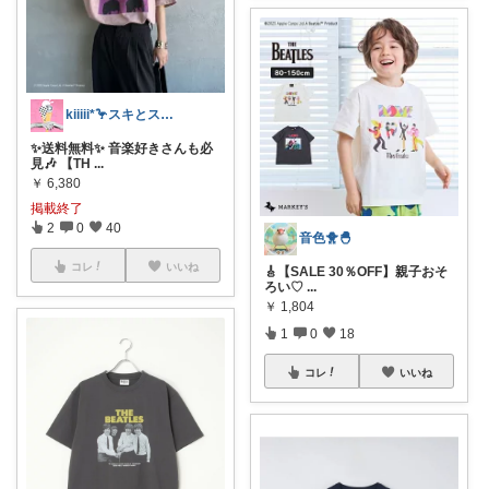
kiiiii*🦩スキとステキなモノ
✨送料無料✨ 音楽好きさんも必
見🎶 【TH
...
￥
6,380
掲載終了
2
0
40
音色🐥🐣
コレ
いいね
🎸【SALE 30％OFF】親子おそ
ろい♡
...
￥
1,804
1
0
18
コレ
いいね