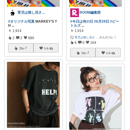
育児は推し活さん(元育農さん)
ROOM編集部
#オリジナル写真
MARKEY’S T
#今日は何の日
#6月29日
#ビー
H
...
トルズ
...
￥
1,914
￥
1,914
育児は推し活さ
...
さんのコレ！
2
2
880
6
0
164
コレ
いいね
コレ
いいね