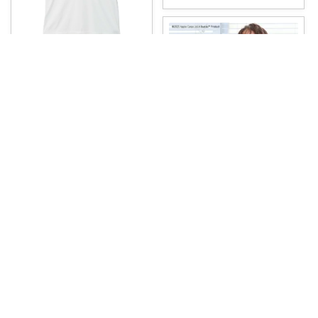
wong🌻 おうち大好きアラフィフ主婦
イケてるＴシャツが欲しい
#Ｔ
シャツ
#ビ
...
￥
6,930
0
0
0
みなみっくす🛍️💓
コレ
いいね
＼40％OFF／ ビートルズTシャ
ツが40
...
￥
1,804
0
0
188
コレ
いいね