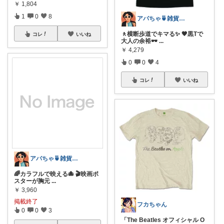
￥
1,804
1
0
8
アバちゃ🍵雑貨！洋楽！映画！
🚶横断歩道でキマる✨ 🖤黒Tで
コレ
いいね
大人の余裕🕶
...
￥
4,279
0
0
4
コレ
いいね
アバちゃ🍵雑貨！洋楽！映画！
🌈カラフルで映える🐙 🎬映画ポ
スターが胸元
...
￥
3,960
掲載終了
フカちゃん
0
0
3
「The Beatles オフィシャル O