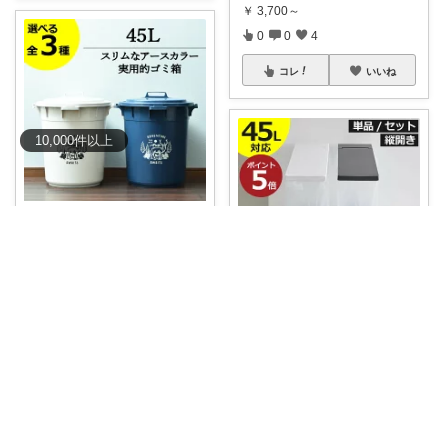
￥
3,700～
0
0
4
コレ
いいね
10,000
件
以上
けんだ🤗インテリア多め
【全3種】ゴミ箱 ダストボック
ス おしゃれ
...
￥
3,600～
0
0
3
けんだ🤗インテリア多め
コレ
いいね
ゴミ箱 45リットル対応 おしゃ
れ 縦開き
...
￥
5,500～
0
0
3
コレ
いいね