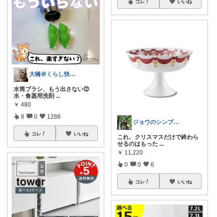
コレ
いいね
大橋＠くらし快適LAB🌿
水筒ブラシ、もう出さない😊
水・食器用洗剤
...
￥
480
8
0
1288
ジョウのシンプルで心地よいくらし
コレ
いいね
これ、クリスマスだけで終わら
せるのはもった
...
￥
11,220
0
0
6
コレ
いいね