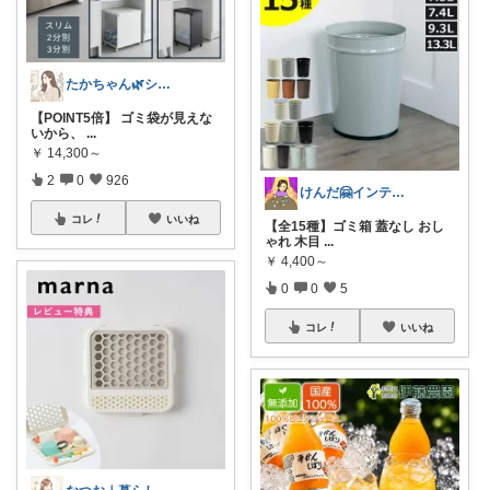
たかちゃん🌿シンプルで心地よい暮らし
【POINT5倍】 ゴミ袋が見えな
いから、
...
￥
14,300～
2
0
926
けんだ🤗インテリア多め
コレ
いいね
【全15種】ゴミ箱 蓋なし おし
ゃれ 木目
...
￥
4,400～
0
0
5
コレ
いいね