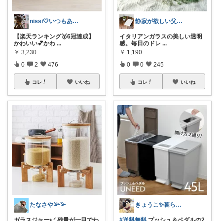
nissi🤍いつもありがとう🍀
静寂が欲しい父🍀憧れの無骨な暮らし
【楽天ランキング🥇6冠達成】
イタリアンガラスの美しい透明
かわいい💕かわ
...
感。毎日のドレ
...
￥
3,230
￥
1,190
0
2
476
0
0
245
コレ
いいね
コレ
いいね
たなさや𓅪𓅫
きょうこ✨暮らしをちょっと便利に✨
ガラスジャー⭑.ᐟ 残量が一目でわ
#送料無料
プッシュ＆ペダルの2