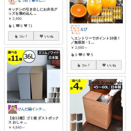
なつお｜暮らしが整う日用品選び
キッチンの引き出しにお弁当グ
ッズを溜め込ん
...
￥
2,490
1
0
71
えび
コレ
いいね
＼エントリーでポイント10倍！
／無添加・1
...
￥
2,680～
0
0
5
コレ
いいね
けんだ🤗インテリア多め
【全11種】ゴミ箱 ダストボック
ス おしゃ
...
￥
4,840～