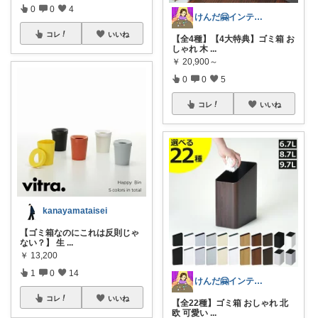
0
0
4
けんだ🤗インテリア多め
コレ
いいね
【全4種】【4大特典】ゴミ箱 お
しゃれ 木
...
￥
20,900～
0
0
5
コレ
いいね
kanayamataisei
【ゴミ箱なのにこれは反則じゃ
ない？】 生
...
￥
13,200
1
0
14
けんだ🤗インテリア多め
コレ
いいね
【全22種】ゴミ箱 おしゃれ 北
欧 可愛い
...