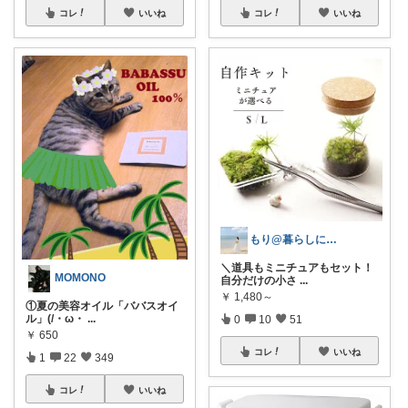
コレ
いいね
コレ
いいね
もり@暮らしに彩りを🪴💐
＼道具もミニチュアもセット！
MOMONO
自分だけの小さ
...
￥
1,480～
①夏の美容オイル「ババスオイ
ル」(/・ω・
...
0
10
51
￥
650
コレ
いいね
1
22
349
コレ
いいね