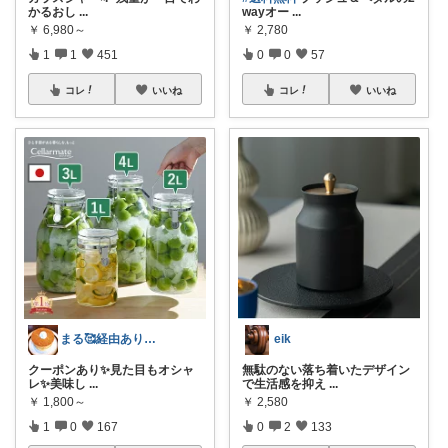
かるおし
...
wayオー
...
￥
6,980～
￥
2,780
1
1
451
0
0
57
コレ
いいね
コレ
いいね
まる🥰経由ありがとうございます💕✨
eik
クーポンあり✨️見た目もオシャ
無駄のない落ち着いたデザイン
レ✨️美味し
...
で生活感を抑え
...
￥
1,800～
￥
2,580
1
0
167
0
2
133