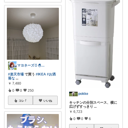
マヨネーズ🥚‪🐣✨️お礼はプロフで♪
#楽天市場
で買う
#IKEA
#お洒
落な
...
￥
7,480
0
0
250
pokke
コレ
いいね
キッチンの分別スペース、横に
広げずすっきり
...
￥
6,723
0
0
6