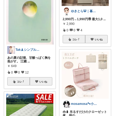
ゆきとら🐯｜暮らしをラクにしたいパパ
2,990円→1,990円🉐 最大1,0
...
￥
2,990
0
0
4
コレ
いいね
Tak🗼シンプルで健康的な暮らし
あの夏の記憶、甘酸っぱく胸を
焦がす。 江國
...
￥
649
0
0
12
コレ
いいね
mosamosa🐾小さめバッグの日々✨
👜🧳 吊るすだけのクローゼット
夜、宿の
...