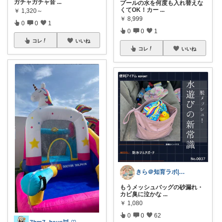
ガチャガチャ音
...
プールの水を何度も入れ替えな
くてOK！カー
...
￥
1,320～
￥
8,999
0
0
1
0
0
1
コレ
いいね
コレ
いいね
きら＠知育ラボ| 育児関連グッズカタログ
もうメッシュバッグの砂漏れ・
カビ臭に泣かな
...
￥
1,080
0
0
62