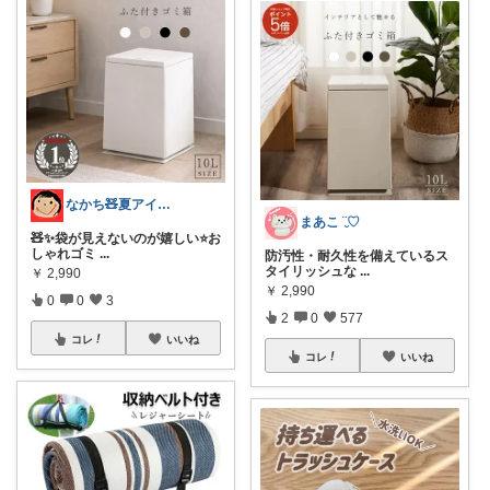
なかち🧸夏アイテム＆便利グッズ✨
まあこ ¨̮♡
🧸✨袋が見えないのが嬉しい⭐️お
しゃれゴミ
...
防汚性・耐久性を備えているス
タイリッシュな
...
￥
2,990
￥
2,990
0
0
3
2
0
577
コレ
いいね
コレ
いいね