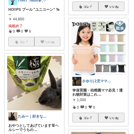
7hm7_haus‪🦊⸒♡
コレ
いいね
HO!!PS プール "ユニコーン" 🦄
...
￥
44,800
掲載終了
0
0
6
コレ
いいね
さゆり| 2児ママお買い物メモ🧸
🌸保育園・幼稚園ママ必見！濡
れ物対策はこれ
...
￥
1,000
0
0
0
たみー｜好きなもの暮らし
コレ
いいね
おやつとしてあげています🐰ヘ
ルシーでうちの
...