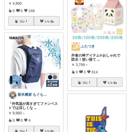
￥
4,900
0
0
248
コレ
いいね
ふたつき
外食の神アイテム✨おしゃれで
防水！使い捨て
...
￥
3,799～
0
3
814
コレ
いいね
新米農家 もぐもぐ のイチオシ
「外気温が高すぎてファンベス
トでは涼しくな
...
￥
9,980～
0
0
4
コレ
いいね