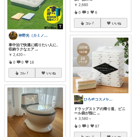
￥
2,680
0
0
6
コレ
いいね
神野光（カミノヒカリ）
車中泊で快適に眠りたい人に、
収納ラクなエア
...
￥
2,420～
0
0
18
コレ
いいね
ひろ🌱‬コスメ✨わんこ🐕🐾
​ドラッグストアの帰り道、ビニ
ール袋が指に
...
￥
3,580～
0
0
87
コレ
いいね