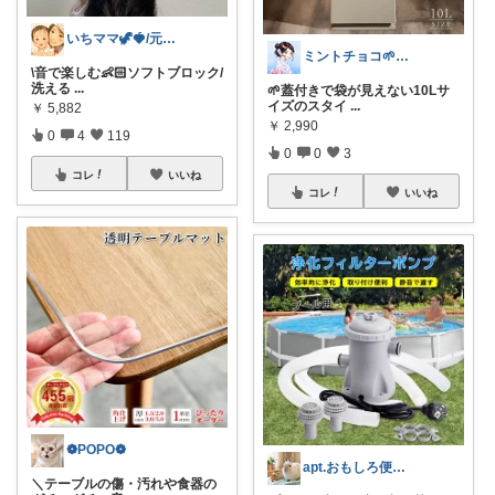
いちママ🦖🍓/元保育士おすすめ商品
ミントチョコ🌱いつもありがとう
\音で楽しむ👶🏻ソフトブロック/
洗える
...
🌱蓋付きで袋が見えない10Lサ
イズのスタイ
...
￥
5,882
￥
2,990
0
4
119
0
0
3
コレ
いいね
コレ
いいね
❁POPO❁
apt.おもしろ便利グッズ推し主婦
＼テーブルの傷・汚れや食器の