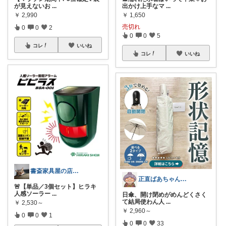
が見えないお
...
出かけ上手なマ
...
￥
2,990
￥
1,650
売切れ
0
0
2
0
0
5
コレ
いいね
コレ
いいね
書斎家具屋の店長奥田
正直ばあちゃん🍊【子育て世代の味方】
🚨【単品／3個セット】ヒラキ
人感ソーラー
...
日傘、開け閉めがめんどくさく
て結局使わん人
...
￥
2,530～
￥
2,960～
0
0
1
0
0
33