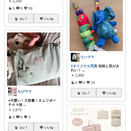
￥
2,268
0
0
59
コレ
いいね
りいママ
#オリジナル写真
色味と音がき
れい！
...
￥
1,980
0
0
19
ちぴママ
コレ
いいね
⭐︎可愛い！大容量！オムツポー
チ☆ ✨抜
...
￥
1,870
0
0
3
コレ
いいね