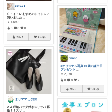
ᴇʀɪᴋᴀ 🕯
☾トイトレ むすめのトイトレに
買いました
...
￥
4,690
0
0
0
コレ
いいね
nnnnn
#オリジナル写真
#1歳の誕生日
プレゼント
...
￥
2,970
0
0
9
コレ
いいね
まりママ ◡̈ 知育・本・北欧
✐☡ 収納バッグ付きスリッパ 再
販！！スリ
...