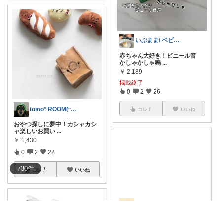
いぶまま/ ベビー・ママグッズ
赤ちゃん大好き！ビニール音
かしゃかしゃ鳴
...
￥
2,189
掲載終了
0
2
26
tomo* ROOM(ᵔᴥᵔ)♪
コレ
いいね
おやつ探しに夢中！カシャカシ
ャ楽しいお買い
...
￥
1,430
0
2
22
730
件
コレ
いいね