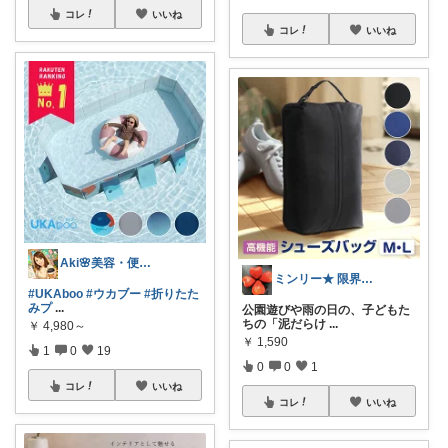
コレ
いいね
コレ
いいね
Aki🌸美容・便利グッズ
ミンリー★ 限界突破中の現役美容師ママ
#UKAboo
#ウカブー
#折りたた
みプ
...
公園遊びや雨の日の、子どもた
ちの「泥だらけ
...
￥
4,980～
￥
1,590
1
0
19
0
0
1
コレ
いいね
コレ
いいね