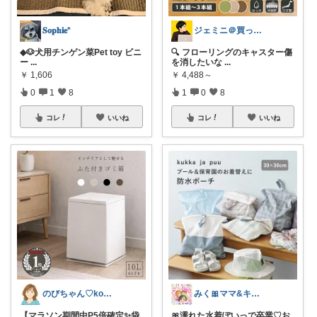
𝐒𝐨𝐩𝐡𝐢𝐞*
ジェミニ＠買って後悔しないガジェット部屋
◆🐶犬用チンゲン菜Pet toy ビニ
🔍 フローリングのキャスター傷
ー
...
を消したいな
...
￥
1,606
￥
4,488～
0
1
8
1
0
8
コレ
いいね
コレ
いいね
のびちゃん♡korati
みく🎀ママ&キッズグッズ🎁
【マラソン期間中P5倍確定✨袋
🎀濡れた水着ぽいっで卒業♡お