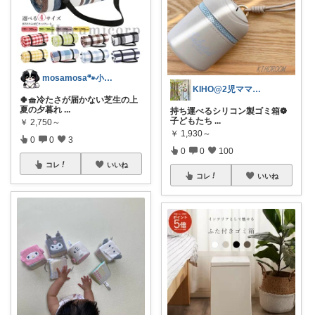
mosamosa🐾小さめバッグの日々✨
KIHO@2児ママ（👧小5👦小3）
🍀🧺冷たさが届かない芝生の上
夏の夕暮れ
...
持ち運べるシリコン製ゴミ箱❁
子どもたち
...
￥
2,750～
￥
1,930～
0
0
3
0
0
100
コレ
いいね
コレ
いいね