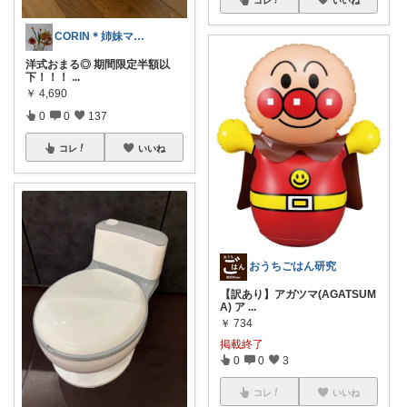
CORIN＊姉妹ママ＊ぜんぶオリ写＊
洋式おまる◎ 期間限定半額以
下！！！
...
￥
4,690
0
0
137
コレ
いいね
おうちごはん研究
【訳あり】アガツマ(AGATSUM
A) ア
...
￥
734
掲載終了
0
0
3
コレ
いいね