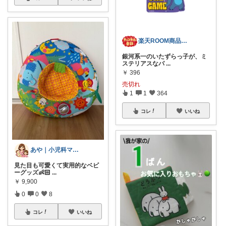
楽天ROOM商品紹介
銀河系一のいたずらっ子が、ミ
ステリアスなパ
...
￥
396
売切れ
1
1
364
コレ
いいね
あや｜小児科ママナース
見た目も可愛くて実用的なベビ
ーグッズ👶🏻
...
￥
9,900
0
0
8
コレ
いいね