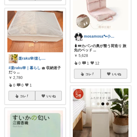
mosamosa🐾小さめバッグの日々✨
🧳💤カバンの奥が整う荷造り 旅
先のベッド
...
￥
5,628
楽raku🌸/楽して整える暮らし
0
1
12
#楽raku🌸｜暮らし
🧺 収納迷子
だっ
...
コレ
いいね
￥
2,780
0
0
1
コレ
いいね