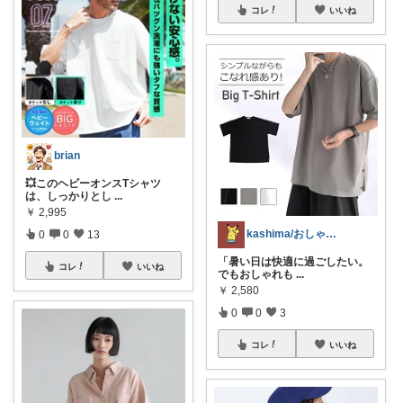
コレ
いいね
brian
💥このヘビーオンスTシャツ
は、しっかりとし
...
￥
2,995
kashima/おしゃれ清潔感指南役
0
0
13
「暑い日は快適に過ごしたい。
コレ
いいね
でもおしゃれも
...
￥
2,580
0
0
3
コレ
いいね