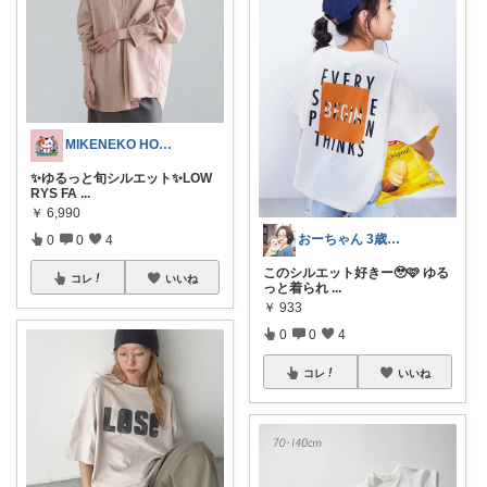
MIKENEKO HOUSE
✨ゆるっと旬シルエット✨LOW
RYS FA
...
￥
6,990
おーちゃん 3歳児のママ
0
0
4
このシルエット好きー🥹🩷 ゆる
コレ
いいね
っと着られ
...
￥
933
0
0
4
コレ
いいね