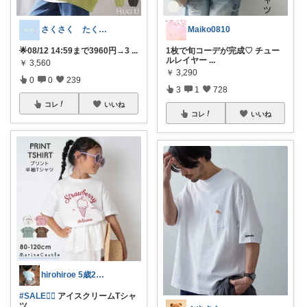
さくさく たくさんの訪問感謝です🙇
Maiko0810
🌟08/12 14:59まで3960円→3
...
1枚で旬コーデが完成♡ チュー
ルレイヤー
...
￥
3,560
￥
3,290
0
0
239
3
1
728
コレ
いいね
コレ
いいね
hirohiroe 5歳2歳👦👧
#SALE❤️‍🔥
アイスクリームTシャ
ツ
...