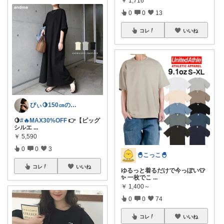
￥
1,716
0
0
13
コレ
いいね
ぴぃ🍋150㎝の心地いい暮らし🧺ˊ˗
🍋
#🔥MAX30%OFF
👉【ビッグ
シルエ
...
￥
5,590
0
0
3
🐣こっこ🐣
コレ
いいね
ゆるっと着るだけで今っぽい👕
✨ 一枚でこ
...
￥
1,400～
0
0
74
コレ
いいね