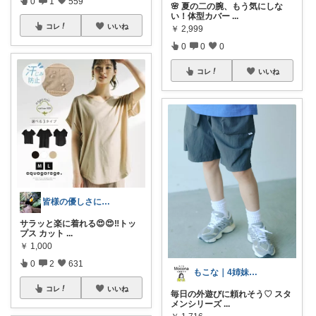
0
1
559
🌸 夏の二の腕、もう気にしな
い！体型カバー
...
コレ
いいね
￥
2,999
0
0
0
コレ
いいね
皆様の優しさに感謝です✨happyミルク
サラッと楽に着れる😍😍‼️トッ
プス カット
...
￥
1,000
0
2
631
もこな｜4姉妹ママ×子供のも×家事ラク
コレ
いいね
毎日の外遊びに頼れそう♡ スタ
メンシリーズ
...