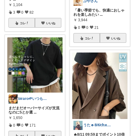
ぷやさん
￥
1,104
「暑い季節でも、快適におしゃ
3
0
82
れを楽しみたい
...
￥
3,944
コレ
いいね
0
0
21
コレ
いいね
biraro🌱いつもありがとう♡
まだまだオーバーサイズが支流
なのにSとか選
...
￥
1,650
うた☻𝟴/𝟲𝘁𝗵𝘅ᜊ⍤⃝ᜊ
0
0
171
🔥8/11 09:59までポイント10倍
コレ
いいね