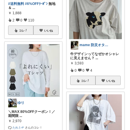
#送料無料
#6%OFFｸｰﾎﾟﾝ
無地
＆
...
￥
1,888
2
0
110
コレ
いいね
mame 防災オタクの生活に安心と彩りを
牛デザインってなぜかオシャレ
に見えません？
...
￥
3,593
0
0
4
コレ
いいね
ゆり
＼MAX 80%OFFクーポン！／
期間限
...
￥
2,970
たれ💧🌱
さんのコレ！