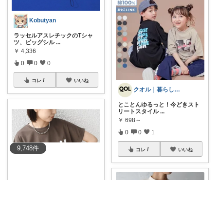
Kobutyan
ラッセルアスレチックのTシャ
ツ、ビッグシル
...
￥
4,336
0
0
0
コレ
いいね
クオル｜暮らしの「質」爆上げ🈁
とことんゆるっと！今どきスト
リートスタイル
...
￥
698～
0
0
1
9,748
件
コレ
いいね