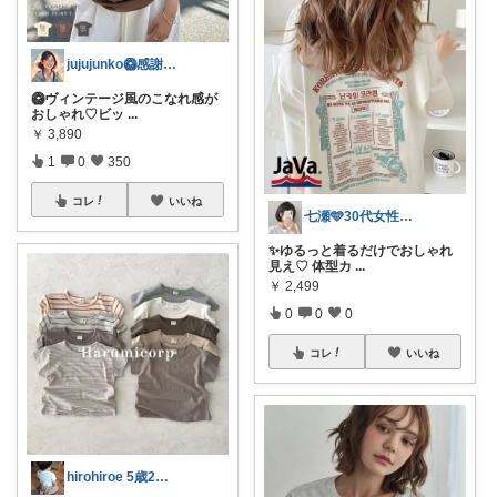
jujujunko🥝感謝です✨️✨️
🥝ヴィンテージ風のこなれ感が
おしゃれ♡ビッ
...
￥
3,890
1
0
350
コレ
いいね
七瀬🩵30代女性ファッション&美容🩵
✨ゆるっと着るだけでおしゃれ
見え♡ 体型カ
...
￥
2,499
0
0
0
コレ
いいね
hirohiroe 5歳2歳👦👧