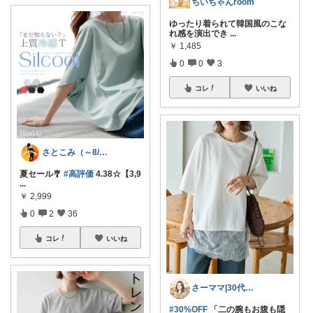
ちいちゃんroom
ゆったり着られて韓国風のこな
れ感を演出でき
...
￥
1,485
0
0
3
コレ
いいね
さとこみ（～8/4 感謝🙏）
夏セール🎐
#高評価
4.38☆【3,9
...
￥
2,999
0
2
36
コレ
いいね
さーママ|30代小2女児ママ🎀
#30%OFF
「二の腕もお腹も隠