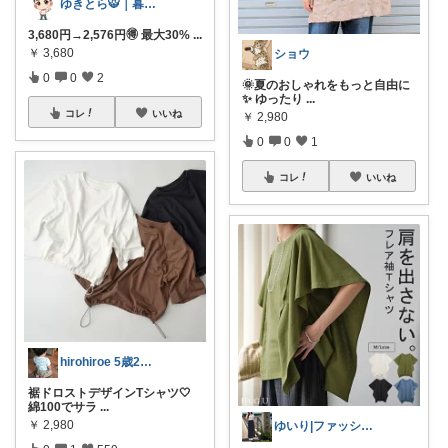
ゆきとら🐯｜暮らしをラクにしたいパパ
3,680円→2,576円🉐 最大30%
...
￥
3,680
ショウ
0
0
2
🌞夏のおしゃれをもっと自由に
✨ ゆったり
...
コレ
いいね
￥
2,980
0
0
1
コレ
いいね
hirohiroe 5歳2歳👦👧
裾ドロストデザインTシャツ🤍
綿100でサラ
...
￥
2,980
ゆいり|ファッション👗