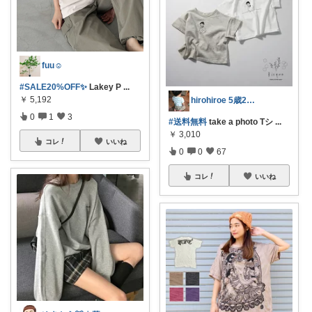
fuu☺︎
#SALE20%OFF✨
Lakey P
...
￥
5,192
hirohiroe 5歳2歳👦👧
0
1
3
#送料無料
take a photo Tシ
...
￥
3,010
コレ
いいね
0
0
67
コレ
いいね