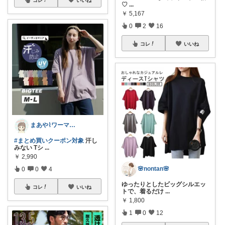
♡
...
￥
5,167
0
2
16
コレ
いいね
まあや⌇ワーママの暮らしとインテリア𓍯
#まとめ買いクーポン対象
汗し
みない Tシ
...
￥
2,990
🌸nontan🌸
0
0
4
ゆったりとしたビッグシルエッ
コレ
いいね
トで、着るだけ
...
￥
1,800
1
0
12