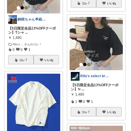
コレ
いいね
納税ちゃん🌟経由購入★
【5日限定全品13%OFFクーポ
ン】Tシャ
...
￥
1,480
Rifa's
...
さんのコレ！
0
0
1
コレ
いいね
Rifa's select branch
【5日限定全品13%OFFクーポ
ン】✨
...
￥
1,480
1
0
1
コレ
いいね