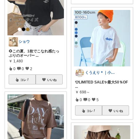
ショウ
🌻この夏、1枚でこなれ感たっ
ぷりのオーバー
...
￥
1,480
0
0
2
くうえり＊｜小学生ママの便利グッズ
コレ
いいね
👕LIMITED SALE✨最大50％OF
...
￥
698～
0
0
5
コレ
いいね