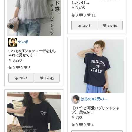
したいけ
...
￥
3,495
0
0
11
コレ
いいね
ケンボ
いつものTシャツコーデをおし
ゃれに見せてく
...
￥
3,290
0
0
3
コレ
いいね
はるの☀️2児のママ𓂃◌𓈒𓐍
【ロゴTが可愛いプリントシャ
ツ】 柔らか
...
￥
790
0
0
4