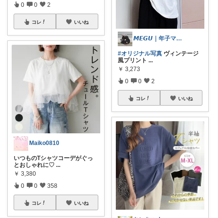
0
0
2
コレ
いいね
𝙈𝙀𝙂𝙐｜年子ママ の暮らし
#オリジナル写真
ヴィンテージ
風プリント
...
￥
3,273
0
0
2
コレ
いいね
Maiko0810
いつものTシャツコーデがぐっ
とおしゃれに♡
...
￥
3,380
0
0
358
コレ
いいね