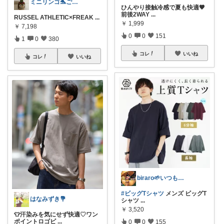
ミニリンゴ🐬ご縁に感謝🌻ありがとう
ひんやり接触冷感で夏も快適🤎
前後2WAY
...
RUSSEL ATHLETIC×FREAK
...
￥
1,999
￥
7,198
0
0
151
1
0
380
コレ
いいね
コレ
いいね
biraro🌱いつもありがとう♡
#ビッグTシャツ
メンズ ビッグT
はなみずき💐
シャツ
...
￥
3,520
👕汗染みを気にせず快適♡ワン
ポイントロゴビ
...
0
0
155