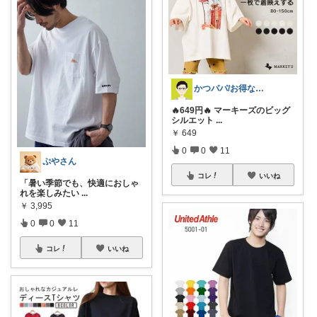
かつパパ/お得な子供服、育児商品の紹介✨
🔥649円🔥 マーキーズのビッグ
シルエット
...
￥
649
0
0
11
ぷやさん
コレ
いいね
「暑い季節でも、快適におしゃ
れを楽しみたい
...
￥
3,995
0
0
11
コレ
いいね