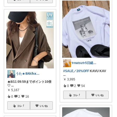
✨natsu✨5日経由購入感謝です🙏✨
#SALE／20%OFF
KAVU KAV
うた☻𝟴/𝟲𝘁𝗵𝘅ᜊ⍤⃝ᜊ
...
￥
3,995
🔥8/11 09:59までポイント10倍
♡
...
0
2
54
￥
5,167
コレ
いいね
0
2
16
コレ
いいね