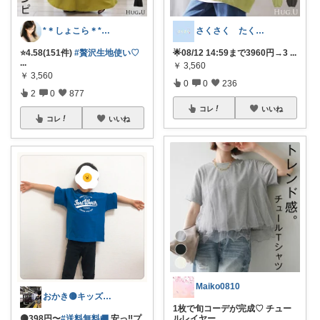
*＊しょこら＊*朝コレ
さくさく たくさんの訪問感謝です🙇
⭐️4.58(151件)
#贅沢生地使い♡
🌟08/12 14:59まで3960円→3
...
...
￥
3,560
￥
3,560
0
0
236
2
0
877
コレ
いいね
コレ
いいね
Maiko0810
おかき🟡キッズ、子供服、暑さ対策
1枚で旬コーデが完成♡ チュー
🟡398円〜
#送料無料🚚
安っ‼️プ
ルレイヤー
...