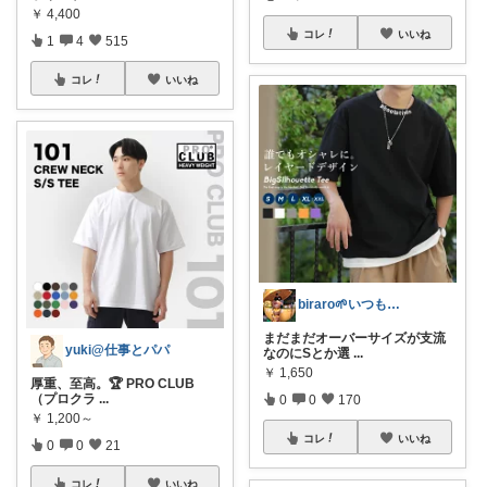
￥
4,400
コレ
いいね
1
4
515
コレ
いいね
biraro🌱いつもありがとう♡
まだまだオーバーサイズが支流
yuki@仕事とパパ
なのにSとか選
...
￥
1,650
厚重、至高。🏆 PRO CLUB
（プロクラ
...
0
0
170
￥
1,200～
コレ
いいね
0
0
21
コレ
いいね