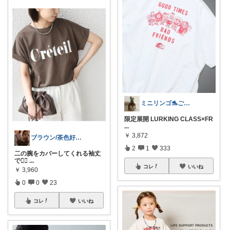
ミニリンゴ🐬ご縁に感謝🌻ありがとう
限定展開 LURKING CLASS×FR
...
￥
3,872
ブラウン/茶色好き🤎ノブたん
2
1
333
二の腕をカバーしてくれる袖丈
で🙆‍♀️
...
コレ
いいね
￥
3,960
0
0
23
コレ
いいね