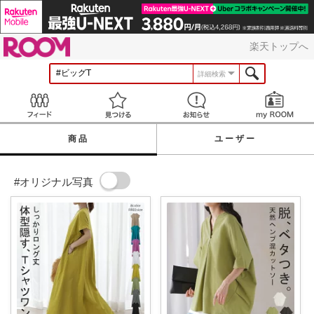
ROOM
楽天トップへ
詳細検索
Feed
見つける
お知らせ
商品
ユーザー
#オリジナル写真