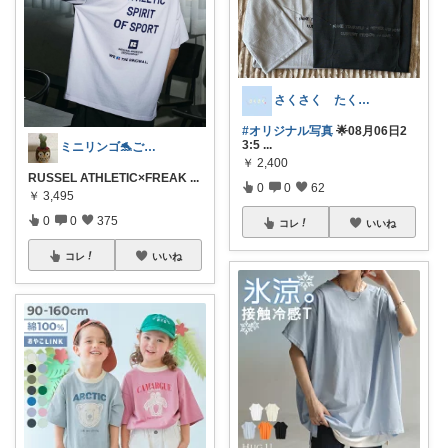
さくさく たくさんの訪問感謝です🙇
#オリジナル写真
🌟08月06日2
3:5
...
ミニリンゴ🐬ご縁に感謝🌻ありがとう
￥
2,400
RUSSEL ATHLETIC×FREAK
...
0
0
62
￥
3,495
0
0
375
コレ
いいね
コレ
いいね