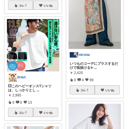
コレ
いいね
nicona
いつものコーデにプラスするだ
けで垢抜ける✨
...
￥
2,420
brian
0
4
99
💥このヘビーオンスTシャツ
は、しっかりとし
...
コレ
いいね
￥
2,995
0
0
13
コレ
いいね