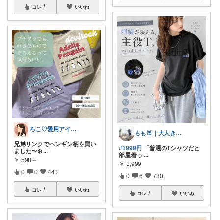
コレ
いいね
ろこ♡愛用アイテム❤️
もも🍑｜大人きれいめファッション
兄弟リンクでペンギン柄を買い
#1999円
「普通のTシャツだと
ました〜❄️
...
部屋着っ
...
￥
598～
￥
1,999
0
0
440
0
6
730
コレ
いいね
コレ
いいね