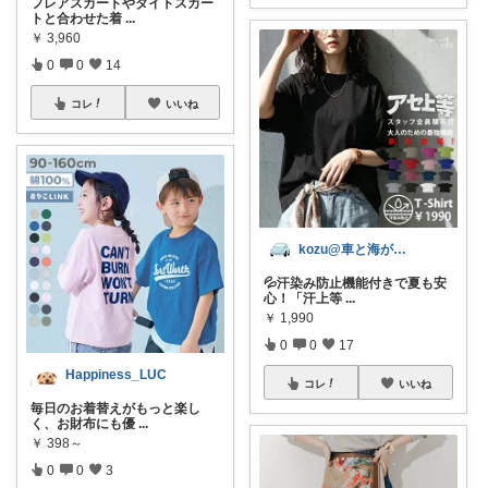
フレアスカートやタイトスカー
トと合わせた着
...
￥
3,960
0
0
14
コレ
いいね
kozu@車と海が好き
​💦汗染み防止機能付きで夏も安
心！「汗上等
...
￥
1,990
0
0
17
Happiness_LUC
コレ
いいね
毎日のお着替えがもっと楽し
く、お財布にも優
...
￥
398～
0
0
3