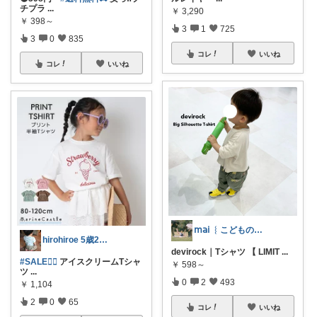
チプラ
...
￥
3,290
￥
398～
3
1
725
3
0
835
コレ
いいね
コレ
いいね
𝗆𝖺𝗂 ︴こどものいる暮らし
hirohiroe 5歳2歳👦👧
devirock｜Tシャツ 【 LIMIT
...
#SALE❤️‍🔥
アイスクリームTシャ
￥
598～
ツ
...
0
2
493
￥
1,104
2
0
65
コレ
いいね