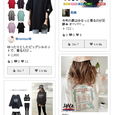
高橋
今年の夏はゆるっと着るのが正
解🔥 オーバー
...
￥
722～
0
0
8
🌸nontan🌸
コレ
いいね
ゆったりとしたビッグシルエッ
トで、着るだけ
...
￥
1,800
1
0
11
コレ
いいね