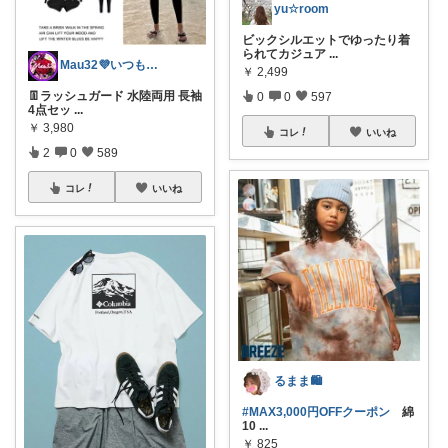
yu☆room
ビックシルエットでゆったり着
られてカジュア
...
Mau32💜いつも有難うございます😊
￥
2,499
👖ラッシュガード 水陸両用 長袖
0
0
597
4点セッ
...
￥
3,980
コレ
いいね
2
0
589
コレ
いいね
るまま🛍️
#MAX3,000円OFFクーポン
綿
10
...
￥
825