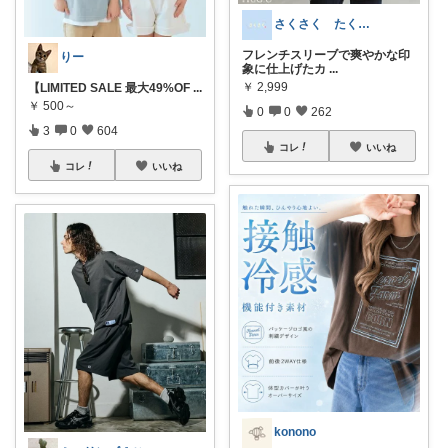
さくさく たくさんの訪問感謝です🙇
フレンチスリーブで爽やかな印
りー
象に仕上げたカ
...
￥
2,999
【LIMITED SALE 最大49%OF
...
￥
500～
0
0
262
3
0
604
コレ
いいね
コレ
いいね
konono