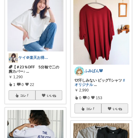
ケイ＠楽天お得生活
🌈【＃23％OFF 5分袖で二の
ふみぱん🐼
腕カバー♪
...
￥
1,290
👕汗しみない ビッグTシャツ
#
1
0
22
オリジナル
...
￥
2,990
コレ
いいね
0
0
153
コレ
いいね