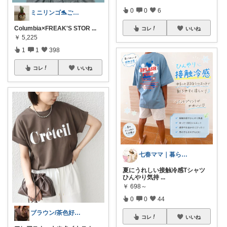
0
0
6
ミニリンゴ🐬ご縁に感謝🌻ありがとう
Columbia×FREAK'S STOR
...
コレ
いいね
￥
5,225
1
1
398
コレ
いいね
七春ママ｜暮らしとキャンプ
夏にうれしい接触冷感Tシャツ
ひんやり気持
...
￥
698～
0
0
44
ブラウン/茶色好き🤎ノブたん
コレ
いいね