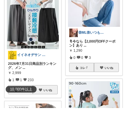
🦋ML🦋いつもありがとう💓
🔖今なら【2,000円OFFクーポ
ン】あり
...
￥
1,290
イイネオヂサン 1/4/5 感謝
0
0
3
2026年7月31日商品別ランキン
グ、メン
...
コレ
いいね
￥
2,999
1
1
233
10,000
件
以上
コレ
いいね