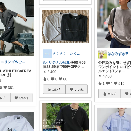
さくさく たくさんの訪問感謝です🙇
はなみずき💐
ミニリンゴ🐬ご縁に感謝🌻ありがとう
#オリジナル写真
🌟08月06
👕汗染みを気にせず
日23:59まで50円OFFク
...
ワンポイントロゴビ
L ATHLETIC×FREA
ルエットTシャ
...
￥
2,400
TORE 別
...
￥
4,400
0
0
66
8
1
4
515
0
381
コレ
いいね
コレ
レ
いいね