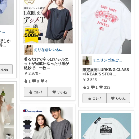
はち⌇3兄弟とシンプルな暮らし
ほしか
得
...
えりな@いいね100%バック💓
着るだけで今っぽいシルエ
ミニリンゴ🐬ご縁に感謝🌻ありがとう
ットが完成✨ ゆったり感が
絶妙で、一枚
...
限定展開 LURKING CLASS
いいね
￥
2,970～
×FREAK'S STOR
...
￥
3,823
1
0
4
2
1
333
コレ
いいね
コレ
いいね