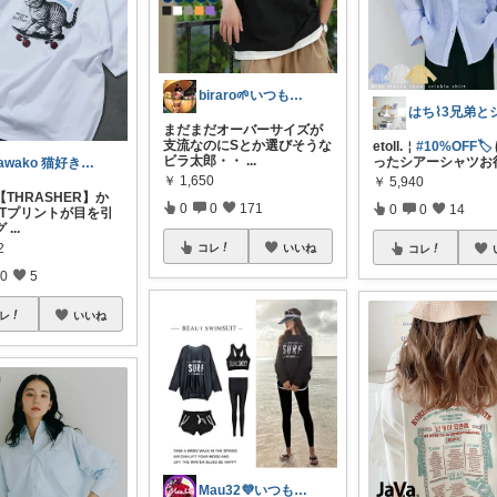
biraro🌱いつもありがとう♡
まだまだオーバーサイズが
支流なのにSとか選びそうな
etoll.￤
#10%OFF🏷️
ビラ太郎・・
...
ったシアーシャツお
sawako 猫好き😽見て頂き感謝🙏
￥
1,650
￥
5,940
THRASHER】か
0
0
171
0
0
14
ATプリントが目を引
グ
...
2
コレ
いいね
コレ
0
5
レ
いいね
Mau32💜いつも有難うございます😊