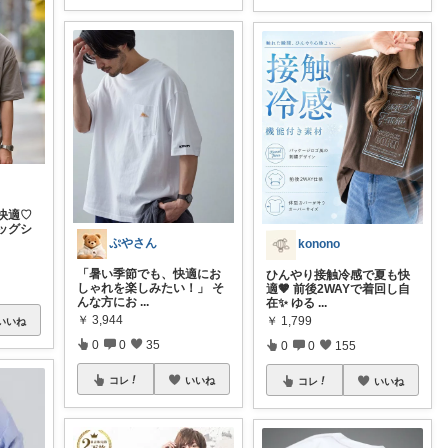
快適♡
ッグシ
ぷやさん
konono
「暑い季節でも、快適にお
ひんやり接触冷感で夏も快
しゃれを楽しみたい！」 そ
適🤎 前後2WAYで着回し自
んな方にお
...
在✨ ゆる
...
￥
3,944
￥
1,799
いいね
0
0
35
0
0
155
コレ
いいね
コレ
いいね