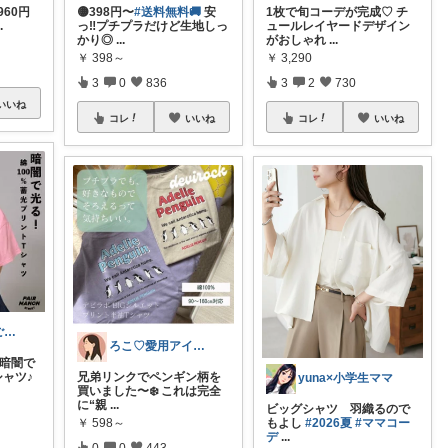
3960円
🟡398円〜
#送料無料🚚
安
1枚で旬コーデが完成♡ チ
..
っ‼️プチプラだけど生地しっ
ュールレイヤードデザイン
かり◎
...
がおしゃれ
...
￥
398～
￥
3,290
3
0
836
3
2
730
いいね
コレ
いいね
コレ
いいね
いちレモン@ご購入感謝です🍋✨️
ろこ♡愛用アイテム❤️
 暗闇で
ャツ♪
兄弟リンクでペンギン柄を
yuna×小学生ママ
買いました〜❄️ これは完全
に“親
...
ビッグシャツ 羽織るので
￥
598～
もよし
#2026夏
#ママコー
デ
...
0
0
443