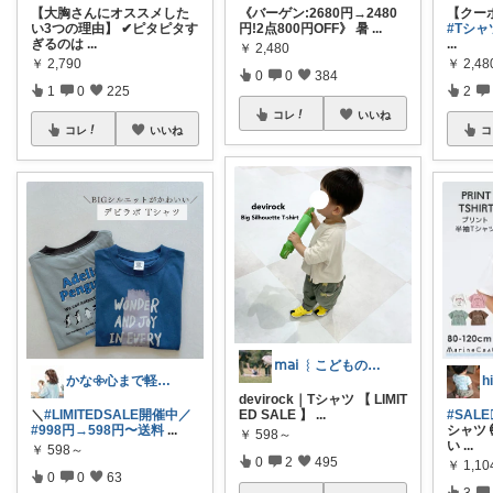
【大胸さんにオススメした
《バーゲン:2680円→2480
【クーポ
い3つの理由】 ✔ピタピタす
円!2点800円OFF》 暑
...
#Tシャ
ぎるのは
...
...
￥
2,480
￥
2,790
￥
2,48
0
0
384
1
0
225
2
コレ
いいね
コレ
いいね
コ
𝗆𝖺𝗂 ︴こどものいる暮らし
かな𖧷心まで軽くなる暮らしの記録🌿
devirock｜Tシャツ 【 LIMIT
＼
#LIMITEDSALE開催中／
ED SALE 】
...
#SALE❤️
#998円→598円〜送料
...
シャツ
￥
598～
い
...
￥
598～
0
2
495
￥
1,10
0
0
63
3