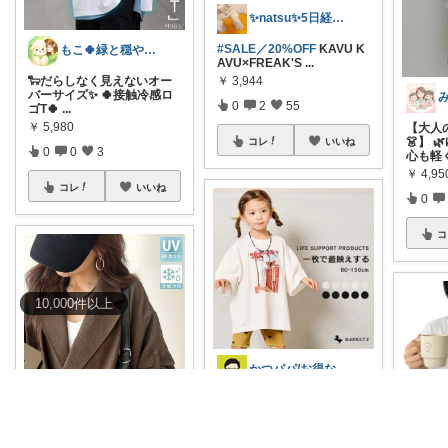
✨natsu✨5日経由購入感謝です🙏✨
#SALE／20%OFF
KAVU K
もこ🍀緑と穏やかなくらし🐑🍀
AVU×FREAK'S
...
￥
3,944
🐑だらしなく見えないオー
バーサイズ✨ 🍀︎接触冷感ロ
0
2
55
ゴT🍀︎
...
￥
5,980
【大人
👗】 
コレ
いいね
0
0
3
心も軽
￥
4,95
コレ
いいね
0
コ
10,000
件
以上
かつパパ/お得な子供服、育児商品の紹介✨
🔥649円🔥 マーキーズのビ
ッグシルエットフォトプリ
ントTシャ
...
￥
649
うた☻𝟴/𝟴𝘁𝗵𝘅ᜊ⍤⃝ᜊ