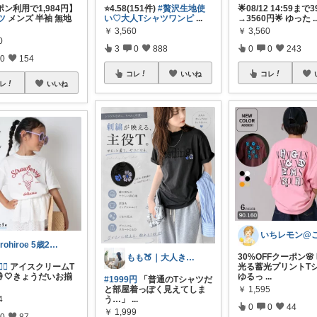
ン利用で1,984円】
⭐️4.58(151件)
#贅沢生地使
🌟08/12 14:59まで
ツ
メンズ 半袖 無地
い♡大人Tシャツワンピ
...
→3560円🌟 ゆった
.
￥
3,560
￥
3,560
0
3
0
888
0
0
243
0
154
コレ
いいね
コレ
レ
いいね
hirohiroe 5歳2歳👦👧
30%OFFクーポン🌸
もも🍑｜大人きれいめファッション
‍🔥
アイスクリームT
光る蓄光プリントTシ
🤍きょうだいお揃
ゆるっ
...
#1999円
「普通のTシャツだ
￥
1,595
と部屋着っぽく見えてしま
4
う…」
...
0
0
44
￥
1,999
0
87