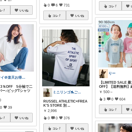
0
6
731
コレ
レ
いいね
コレ
いいね
りー
ケイ＠楽天お得生活
【LIMITED SALE 
23％OFF 5分袖で二
OFF】【送料無料】
バー♪ビッグTシャツ
￥
500～
ミニリンゴ🐬ご縁に感謝🌻ありがとう
3
0
604
0
RUSSEL ATHLETIC×FREA
K'S STORE 別
...
0
39
コレ
￥
2,996
0
0
376
レ
いいね
コレ
いいね