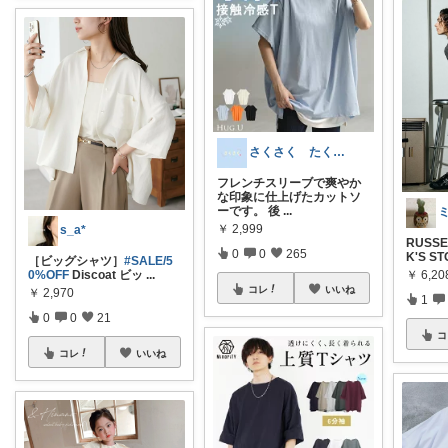
さくさく たくさんの訪問感謝です🙇
フレンチスリーブで爽やか
な印象に仕上げたカットソ
ーです。 後
...
￥
2,999
s_a*
RUSSE
0
0
265
K'S S
［ビッグシャツ］
#SALE/5
￥
6,20
0%OFF
Discoat ビッ
...
コレ
いいね
￥
2,970
1
0
0
21
コ
コレ
いいね