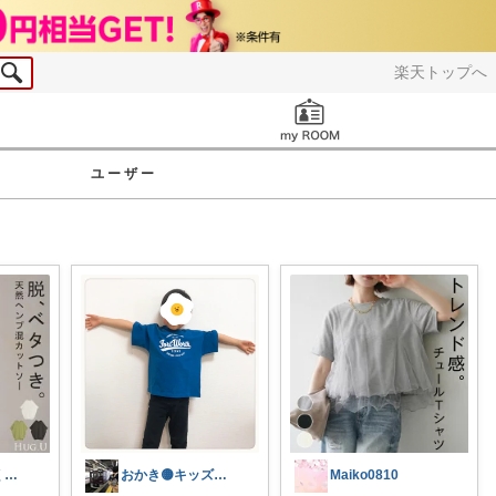
楽天トップへ
お知らせ
ユーザー
さくさく たくさんの訪問感謝です🙇
おかき🟡キッズ、子供服、暑さ対策
Maiko0810