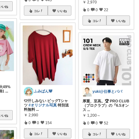
￥
2,970
いいね
0
0
22
コレ
いいね
コレ
いいね
最大49%
ふみぱん🐼
綿1
...
yuki@仕事とパパ
👕汗しみない ビッグTシャ
厚重、至高。🏆 PRO CLUB
ツ
#オリジナル写真
特別送
（プロクラブ）の『6.5オン
料無料
...
ス
...
￥
2,990
￥
1,200～
いいね
0
0
154
0
0
52
コレ
いいね
コレ
いいね