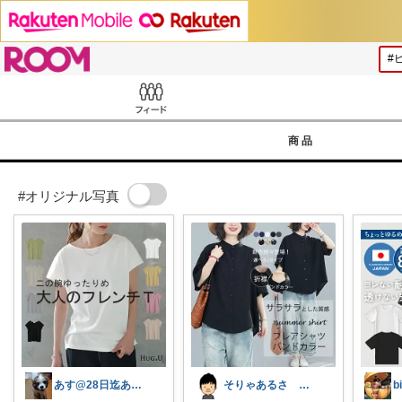
ROOM
Feed
商品
#オリジナル写真
あす@28日迄ありがとうございます🙇‍
そりゃあるさ X@soryaarusa