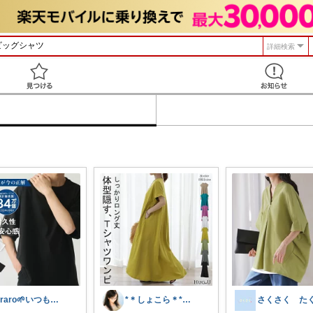
詳細検索
見つける
biraro🌱いつもありがとう♡
*＊しょこら＊*朝コレ