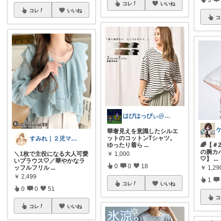
コレ
いいね
コレ
いいね
コ
はぴはっぴぃ@7/1ご購入感謝！！
華奢見えを意識したシルエ
ットのコットンTシャツ。
すみれ｜２児ママの推しアイテム
ゆったり着ら
...
🌈【＃
の腕カ
￥
1,000
＼1枚で主役になる大人可愛
🤍】
...
いブラウス🤍／華やかなラ
0
0
18
￥
1,29
ッフルフリル
...
￥
2,499
1
コレ
いいね
0
0
51
コ
コレ
いいね