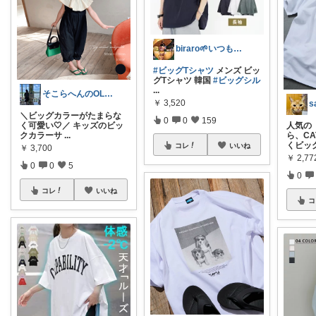
biraro🌱いつもありがとう♡
#ビッグTシャツ
メンズ ビッ
グTシャツ 韓国
#ビッグシル
...
そこらへんのOL💎経由購入ありがとう
￥
3,520
＼ビッグカラーがたまらな
0
0
159
く可愛い🤍／ キッズのビッ
人気の【
クカラーサ
...
ら、C
くビッ
コレ
いいね
￥
3,700
￥
2,77
0
0
5
0
コレ
いいね
コ