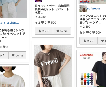
👖ラッシュガード 水陸両用
yu☆room
長袖 4点セット セパレート
水着
...
ビックシルエットで
￥
3,980
り着られてカジュア
愛いTシャツ💕
...
2
0
590
みるく 🧺 心地よい、上質な暮らしを
￥
2,499
の余裕を纏うシャツ
コレ
いいね
0
0
600
🌿ゆるいシルエットで
く☁
...
0
コレ
0
3
レ
いいね
高橋
ブラウン/茶色好き🤎ノブたん
今年の夏はゆるっと
二の腕をカバーしてくれる
が正解🔥 オーバーサ