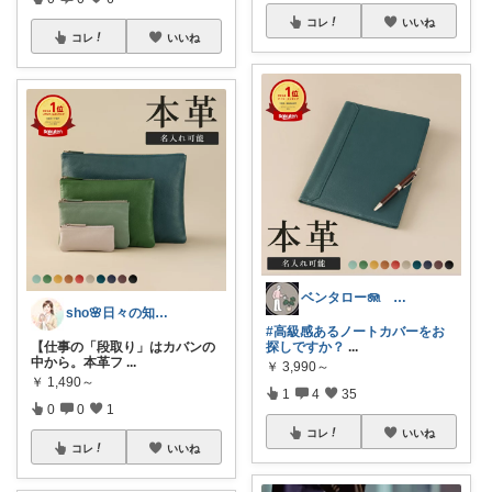
コレ
いいね
コレ
いいね
ベンタロー🪼 おすすめ商品紹介
sho🌸日々の知恵袋
#高級感あるノートカバーをお
探しですか？
...
【仕事の「段取り」はカバンの
中から。本革フ
...
￥
3,990～
￥
1,490～
1
4
35
0
0
1
コレ
いいね
コレ
いいね