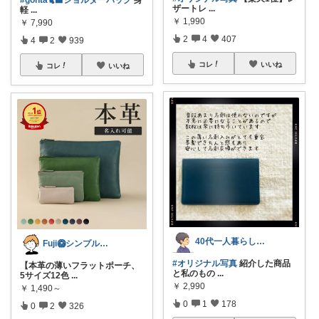
ザートレ
...
軽
...
￥
1,990
￥
7,990
2
4
407
4
2
939
コレ
いいね
コレ
いいね
40代一人暮らし＊シンプルで幸せな暮らし
Fuji🥝シンプルグッズ好き
#オリジナル写真
紹介した商品
【本革の薄いフラットポーチ、
と私のもの
...
5サイズ12色
...
￥
2,990
￥
1,490～
0
1
178
0
2
326