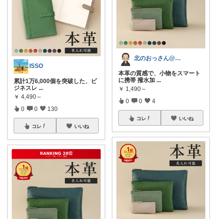
北のおっさん@ガジェット好き
ISSO
本革の質感で、小物をスマート
に携帯 撥水加
...
累計1万6,000個を突破した、ビ
ジネスレ
...
￥
1,490～
￥
4,490～
0
0
4
0
0
130
コレ
いいね
コレ
いいね