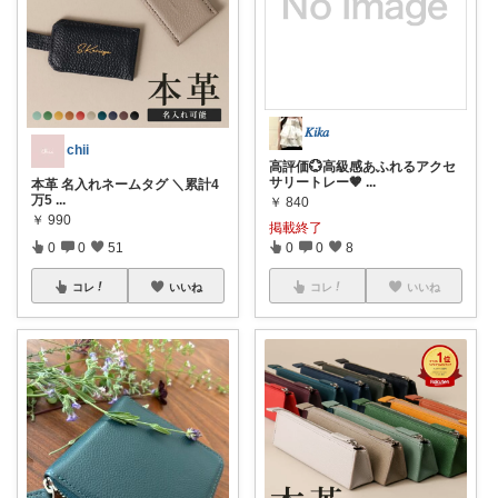
𝐾𝑖𝑘𝑎
chii ‪
高評価💮高級感あふれるアクセ
サリートレー🤎
...
本革 名入れネームタグ ＼累計4
万5
...
￥
840
￥
990
掲載終了
0
0
51
0
0
8
コレ
いいね
コレ
いいね