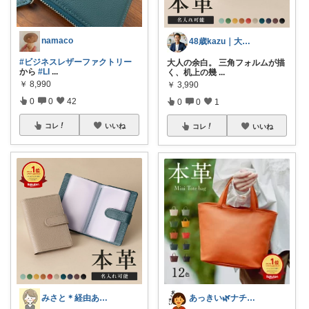
namaco
48歳kazu｜大人の良品リサーチ専門家
#ビジネスレザーファクトリー
大人の余白。 三角フォルムが描
から
#LI
...
く、机上の幾
...
￥
8,990
￥
3,990
0
0
42
0
0
1
コレ
いいね
コレ
いいね
みさと＊経由ありがとうございます🧡
あっきい🌿ナチュラル生活