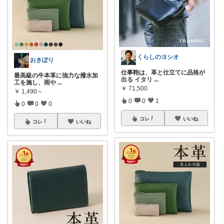
くらしのヨシオ
おきぽり
仕事鞄は、革と仕立てに品格が
最高級の牛本革に強力な撥水加
出る イタリ
...
工を施し、雨や
...
￥
71,500
￥
1,490～
0
0
1
0
0
0
コレ
いいね
コレ
いいね