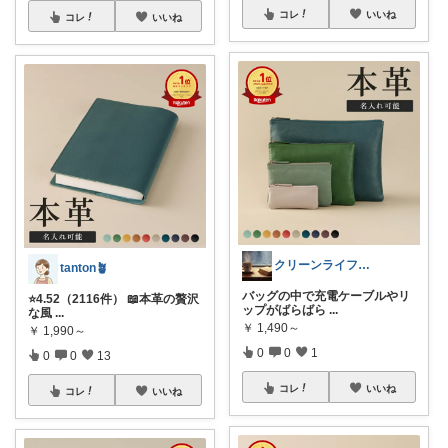
コレ
いいね
コレ
いいね
クリーンライフkoho
tanton🪴
バッグの中で充電ケーブルやリ
⭐4.52（2116件） 📖本革の贅沢
ップがばらばら
...
な風
...
￥
1,490～
￥
1,990～
0
0
1
0
0
13
コレ
いいね
コレ
いいね