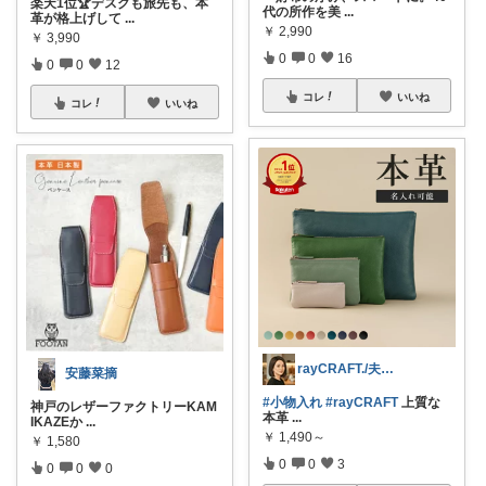
楽天1位🏆デスクも旅先も、本
代の所作を美
...
革が格上げして
...
￥
2,990
￥
3,990
0
0
16
0
0
12
コレ
いいね
コレ
いいね
rayCRAFT./夫婦ROOM❤︎
安藤菜摘
#小物入れ
#rayCRAFT
上質な
神戸のレザーファクトリーKAM
本革
...
IKAZEか
...
￥
1,490～
￥
1,580
0
0
3
0
0
0