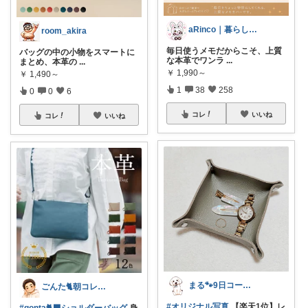
aRinco｜暮らしを楽しむROOM🐼
room_akira
毎日使うメモだからこそ、上質
バッグの中の小物をスマートに
な本革でワンラ
...
まとめ、本革の
...
￥
1,990～
￥
1,490～
1
38
258
0
0
6
コレ
いいね
コレ
いいね
まる🐾9日コーデUP♡いつも感謝✽
ごんた🐈朝コレ🐈‍⬛
#オリジナル写真
【楽天1位】レ
#gonta🐈‍⬛ショルダーバッグ
身