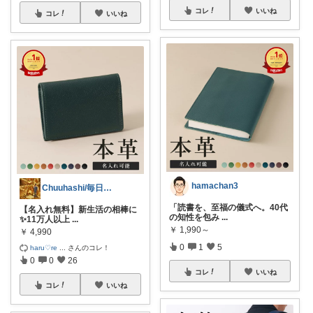
コレ
いいね
コレ
いいね
hamachan3
Chuuhashi/毎日をちょっと贅沢に
「読書を、至福の儀式へ。40代
【名入れ無料】新生活の相棒に
の知性を包み
...
✨11万人以上
...
￥
1,990～
￥
4,990
0
1
5
haru♡re
...
さんのコレ！
0
0
26
コレ
いいね
コレ
いいね