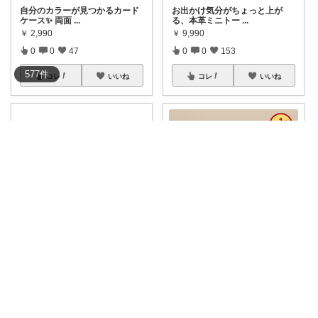
自分のカラーが見つかるカード
お出かけ気分がちょっと上が
ケース✨ 両面
...
る、本革ミニトー
...
￥
2,990
￥
9,990
0
0
47
0
0
153
577
件
コレ
いいね
コレ
いいね
通販マニアこうちゃん🛒
しゅう＠気になるアイテムの検証奮闘記
✈️大人の旅に、上質な相棒を。
【楽天ランキング1位】シリー
✈️ 海外
...
ズ累計3万36
...
￥
4,990
￥
3,990
0
0
126
0
0
1