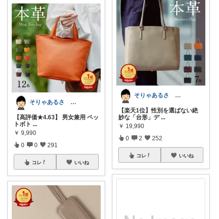
そりゃあるさ X@soryaarusa
そりゃあるさ X@soryaarusa
【楽天1位】性別を選ばない絶
妙な「台形」デ
...
【高評価★4.63】 男女兼用 ペッ
トボト
...
￥
19,990
￥
9,990
0
2
252
0
0
291
コレ
いいね
コレ
いいね