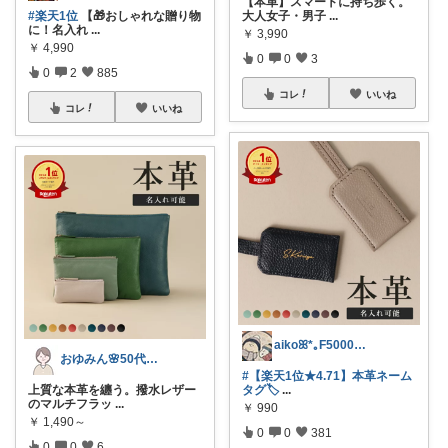
【本革】スマートに持ち歩く。
大人女子・男子
...
#楽天1位
【🎁おしゃれな贈り物
に！名入れ
...
￥
3,990
￥
4,990
0
0
3
0
2
885
コレ
いいね
コレ
いいね
aikoꕤ*｡F5000感謝
おゆみん🌸50代からの快適暮らし
#【楽天1位★4.71】本革ネーム
タグ🏷️
...
上質な本革を纏う。撥水レザー
のマルチフラッ
...
￥
990
￥
1,490～
0
0
381
0
0
6