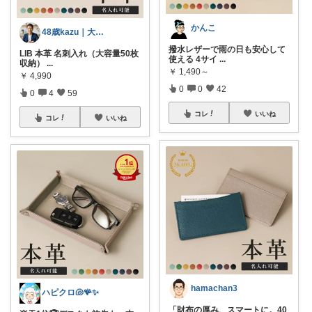
かんこ
48歳kazu｜大人の良品リサーチ専門家
撥水レザーで雨の日も安心して
LIB 本革 名刺入れ（大容量50枚
使える 4サイ
...
収納）
...
￥
1,490～
￥
4,990
0
0
42
0
4
59
コレ
いいね
コレ
いいね
hamachan3
ハピクロ🐚🪸✨
「財布の厚み、スマートに。40