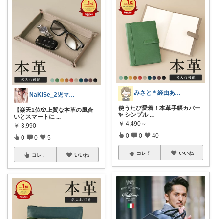
みさと＊経由ありがとうございます🧡
NaKiSe_2児ママ🌸訪問感謝です
使うたび愛着！本革手帳カバー
【楽天1位🌸上質な本革の風合
✨ シンプル
...
いとスマートに
...
￥
4,490～
￥
3,990
0
0
40
0
0
5
コレ
いいね
コレ
いいね