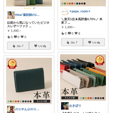
✧papa_room✧
Hina*薬剤師のｽｽﾒ🫶ﾌｫﾛﾊﾞ✨
＼楽天1位★高評価4.70✨／ 本
革フ
...
以前から気になっていたビジネ
スレザーファク
...
￥
1,490～
￥
1,490～
0
0
8
0
0
0
コレ
いいね
コレ
いいね
おきぽり
のりやん@のりやんフィギュアを探せ開催中