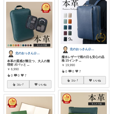
北のおっさん@ガジェット好き
北のおっさん@ガジェット好き
撥水レザーで雨の日も安心の品
格 15インチ
...
本革の質感が際立つ、大人の整
理術 ガバッと
...
￥
19,990
￥
6,990
0
0
7
0
0
7
コレ
いいね
コレ
いいね