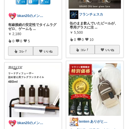
フランチェスカ
bkan20のメンズライフ応援ROOM
缶のまま飲んでいたビールが、
有線接続の安定性でタイムラグ
専用グラスに注
...
ゼロ、ゲームも
...
￥
5,500
￥
2,180
0
0
10
0
0
5
コレ
いいね
コレ
いいね
tenten ありがとうございます。😃
bkan20のメンズライフ応援ROOM