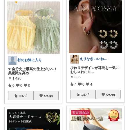
えりな@いいね100%バック💓
村のお気に入り
ひねりデザインが耳元を一気に
✨ 自分史上最高の仕上がりへ！
おしゃれに✨
...
美意識を高め
...
￥
885
￥
1,420
4
0
4
0
0
0
コレ
いいね
コレ
いいね