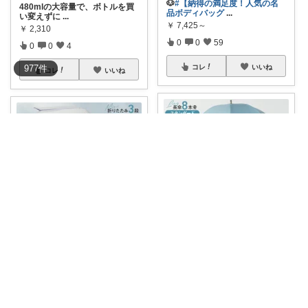
🐶
#【納得の満足度！人気の名
480mlの大容量で、ボトルを買
品ボディバッグ
...
い変えずに
...
￥
7,425～
￥
2,310
0
0
59
0
0
4
コレ
いいね
977
件
コレ
いいね
京の欲しいを女性に向けて
京の欲しいを女性に向けて
✨ 自分史上最高の仕上がりへ！
✨ 自分史上最高の仕上がりへ！
美意識を高め
...
美意識を高め
...
￥
8,250
￥
8,250
0
1
1
0
0
1