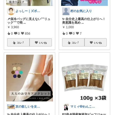
よっしー｜ズボラでもおしゃれに整えたい
村のお気に入り
📌保冷バッグに見えない""リュ
✨ 自分史上最高の仕上がりへ！
ック""で両
...
美意識を高め
...
￥
3,960
￥
1,000
0
0
856
0
0
7
コレ
いいね
コレ
いいね
京の欲しいを女性に向けて
マミィ🐶わんこと暮らす｜お得情報係
✨ 自分史上最高の仕上がりへ！
P2倍🎉国産無添加ビーフジャー