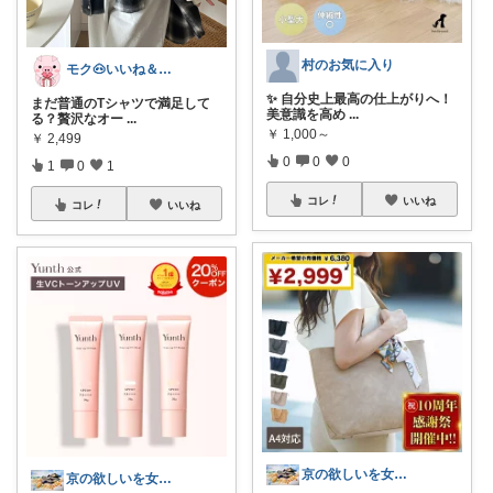
村のお気に入り
モク🐽いいね＆フォローに感謝💕
✨ 自分史上最高の仕上がりへ！
まだ普通のTシャツで満足して
美意識を高め
...
る？贅沢なオー
...
￥
1,000～
￥
2,499
0
0
0
1
0
1
コレ
いいね
コレ
いいね
京の欲しいを女性に向けて
京の欲しいを女性に向けて