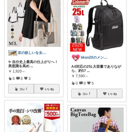
京の欲しいを女性に向けて
bkan20のメンズライフ応援ROOM
✨ 自分史上最高の仕上がりへ！
美意識を高め
...
A4対応の25L大容量でありなが
ら、約57
...
￥
1,920～
￥
7,590～
0
0
3
0
0
5
コレ
いいね
コレ
いいね