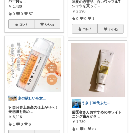
バー切ら
...
🌞夏の必需品、白いワッフルT
シャツを買って
...
￥
1,430
￥
2,290
0
0
57
0
0
1
コレ
いいね
コレ
いいね
京の欲しいを女性に向けて
うき｜30代ふたり暮らし
✨ 自分史上最高の仕上がりへ！
美意識を高め
...
歯医者さんおすすめのホワイト
ニング歯みがき
...
￥
6,116
￥
1,780
1
0
6
0
0
87