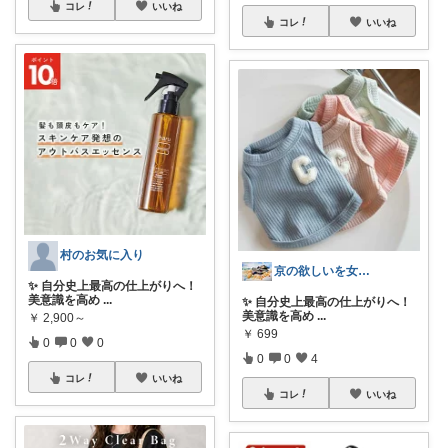
コレ
いいね
コレ
いいね
村のお気に入り
京の欲しいを女性に向けて
✨ 自分史上最高の仕上がりへ！
美意識を高め
...
✨ 自分史上最高の仕上がりへ！
美意識を高め
...
￥
2,900～
￥
699
0
0
0
0
0
4
コレ
いいね
コレ
いいね