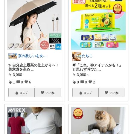
京の欲しいを女性に向けて
たちこ
✨ 自分史上最高の仕上がりへ！
🌟「これ、神アイテムかも！」
美意識を高め
...
と思わず叫びた
...
￥
3,080
￥
3,080～
1
0
6
0
0
2
コレ
いいね
コレ
いいね