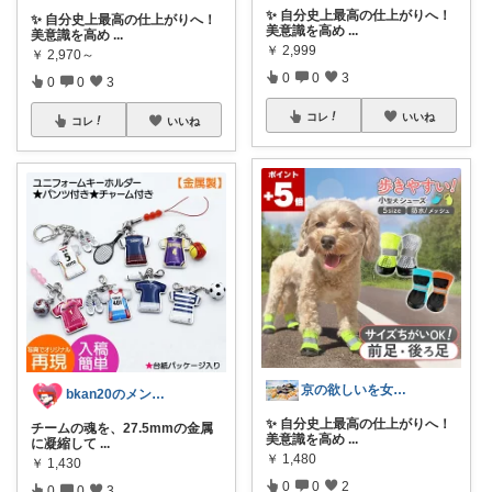
✨ 自分史上最高の仕上がりへ！
✨ 自分史上最高の仕上がりへ！
美意識を高め
...
美意識を高め
...
￥
2,999
￥
2,970～
0
0
3
0
0
3
コレ
いいね
コレ
いいね
京の欲しいを女性に向けて
bkan20のメンズライフ応援ROOM
✨ 自分史上最高の仕上がりへ！
チームの魂を、27.5mmの金属
美意識を高め
...
に凝縮して
...
￥
1,480
￥
1,430
0
0
2
0
0
3