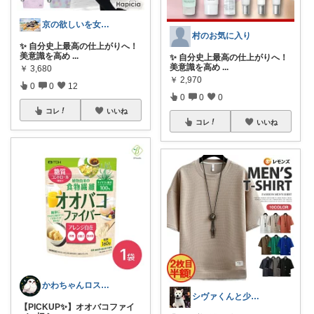
京の欲しいを女性に向けて
村のお気に入り
✨ 自分史上最高の仕上がりへ！
美意識を高め
...
✨ 自分史上最高の仕上がりへ！
美意識を高め
...
￥
3,680
￥
2,970
0
0
12
0
0
0
コレ
いいね
コレ
いいね
​かわちゃんロス✨️@コラムで綴る紹介
シヴァくんと少佐のROOM
【PICKUP✨️】オオバコファイ