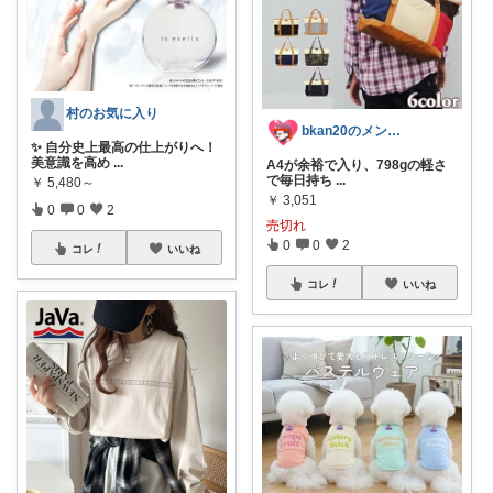
村のお気に入り
bkan20のメンズライフ応援ROOM
✨ 自分史上最高の仕上がりへ！
美意識を高め
...
A4が余裕で入り、798gの軽さ
で毎日持ち
...
￥
5,480～
￥
3,051
0
0
2
売切れ
0
0
2
コレ
いいね
コレ
いいね