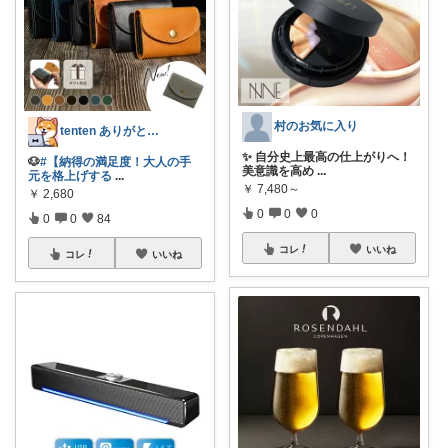
村のお気に入り
tenten ありがとうございます。😃
✨ 自分史上最高の仕上がりへ！
🐶
#【納得の満足度！大人の手
美意識を高め
...
元を格上げする
...
￥
7,480～
￥
2,680
0
0
0
0
0
84
コレ
いいね
コレ
いいね