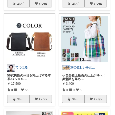
コレ
いいね
コレ
いいね
てつはる
京の欲しいを女性に向けて
50代男性の休日を格上げする本
✨ 自分史上最高の仕上がりへ！
革A4ショル
...
美意識を高め
...
￥
17,500
￥
3,400
0
1
56
0
0
5
コレ
いいね
コレ
いいね