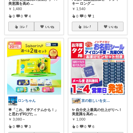
美意識を高め
...
キー ロング
...
￥
1,480
￥
1,540
0
0
4
0
0
1
コレ
いいね
コレ
いいね
ロンちゃん
京の欲しいを女性に向けて
🌟「これ、神アイテムかも！」
✨ 自分史上最高の仕上がりへ！
と思わず叫びた
...
美意識を高め
...
￥
3,080～
￥
1,000
0
0
3
0
0
6