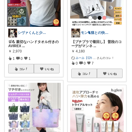
シヴァくんと少佐のROOM
モン🐈猫との快適な暮らし
🛒💪 親切なハンドタオル付きの
【プチプラで着回し】 普段のコ
AVIREX
...
ーデがマンネ
...
￥
2,970
￥
4,180
みーみ【🐱5
...
さんのコレ！
1
0
1
0
0
7
コレ
いいね
コレ
いいね