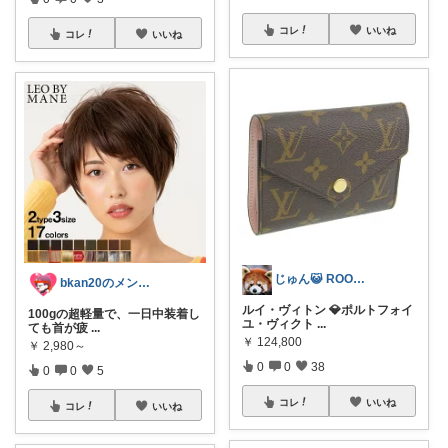
コレ
いいね
コレ
いいね
じゅん😺 ROOM💖🎵
bkan20のメンズライフ応援ROOM
ルイ・ヴィトン 💎ポルトフォイ
100gの超軽量で、一日中装着し
ユ・ヴィクト
...
ても首が疲
...
￥
124,800
￥
2,980～
0
0
38
0
0
5
コレ
いいね
コレ
いいね