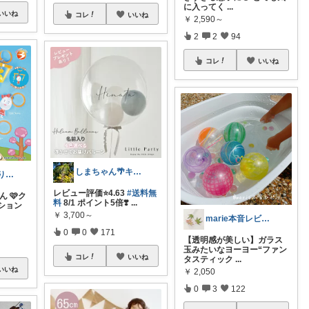
に入ってく
...
いいね
コレ
いいね
￥
2,590～
2
2
94
コレ
いいね
しまちゃん🌴キッズ向けｱｲﾃﾑ🧸
mikaいつもありがとうございます🩷
レビュー評価⭐️4.63
#送料無
 🩷ク
料
8/1 ポイント5倍❣️
...
ション
￥
3,700～
marie本音レビュー🏝️夏休み💃
0
0
171
【透明感が美しい】ガラス
玉みたいなヨーヨー“ファン
コレ
いいね
タスティック
...
いいね
￥
2,050
0
3
122