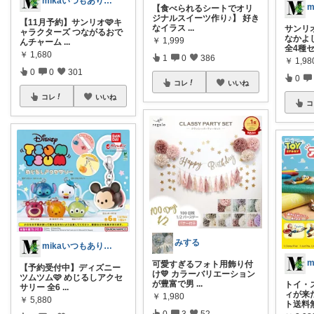
mikaいつもありがとうございます🩷
【食べられるシートでオリ
ジナルスイーツ作り♪】 好き
【11月予約】サンリオ🩷キ
なイラス
...
サンリ
ャラクターズ つながるおで
なかよ
￥
1,999
んチャーム
...
全4種
￥
1,680
1
0
386
￥
1,98
0
0
301
0
コレ
いいね
コレ
いいね
コ
みする
mikaいつもありがとうございます🩷
可愛すぎるフォト用飾り付
【予約受付中】ディズニー
け💛 カラーバリエーション
ツムツム🩷 めじるしアクセ
が豊富で男
...
トイ・
サリー 全6
...
ィが来た
￥
1,980
￥
5,880
ト送料
0
3
52