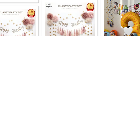
H
ばんび
お誕生日の飾り付け
oshi1_oka
ても可愛かったです
ふんわり優しげなフラワー
オリジナル
...
ポムとタッセルガーランド
すみカラーで写真映え
￥
3,280～
に、グリッター
...
大切な記念日をおし
￥
1,980
彩るパー
...
1
0
5
0
0
0
11
コレ
0
5
コレ
いいね
レ
いいね