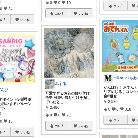
0
0
0
10
コレ
0
34
コレ
いいね
レ
いいね
みする
がんばれ！ おでんくん
ばんび
リアめじるしコレク
可愛すぎるお花の飾り付け
全6種セ
...
🌼💛 可愛い飾り付けを探し
でポイント5倍🆙 誕
￥
2,580
ていたとこ
...
お祝いするバルーン
￥
2,480
ーシ
...
0
0
318
0
0
0
21
コレ
0
15
コレ
いいね
レ
いいね