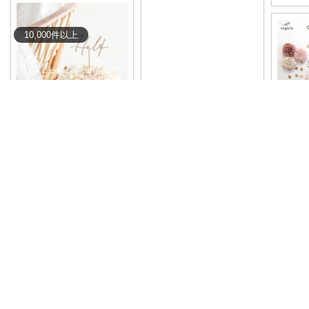
10,000
件
以上
ichigo𖧷 姉弟ママの育児アイテム
なちママ ⌇ 1歳4歳ママ
🎀 ⌇バースデーバルーン
#オ
y
リジナル写真
娘の誕生日に
筆記体がおしゃれでかわい
...
い🥹ハーフバースデーに
💖く
￥
1,580～
👶🏻‪‪♡木製ケ
...
抜群✨
￥
1,000
0
0
23
ゃれに
￥
1,98
0
0
42
コレ
いいね
0
コレ
いいね
コ