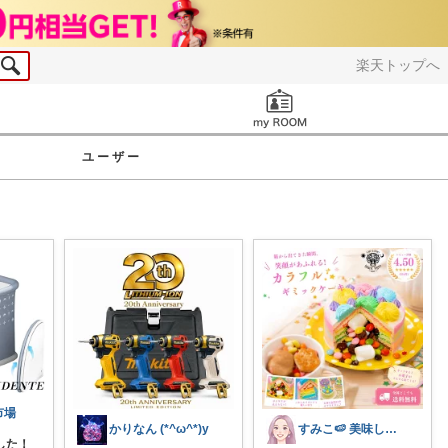
楽天トップへ
お知らせ
ユーザー
市場
かりなん (*^ω^*)y
すみこ🍉 美味しいものたくさん🍧
した！