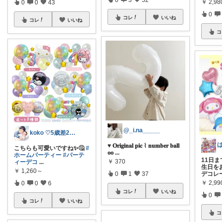
￥
2,98
0
0
43
0
コレ
いいね
コレ
いいね
コ
@_i.na_____
koko ♡5歳差2児の男の子ママ
♥︎ 𝐎𝐫𝐢𝐠𝐢𝐧𝐚𝐥 𝐩𝐢𝐜 ⌇ 𝐧𝐮𝐦𝐛𝐞𝐫 𝐛𝐚𝐥𝐥
こちらも可愛いですね✨🤔
#
𝐨𝐨
...
ホームパーティー
#パーテ
11日ま
￥
370
ィーデコ
...
生日を
￥
1,260～
0
1
37
デコレ
￥
2,99
0
0
6
コレ
いいね
0
コレ
いいね
コ