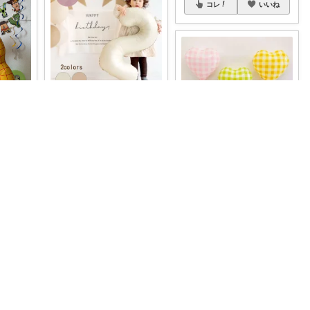
コレ
いいね
ちい🌷女性の暮らしを素敵に🪴
aru ご購入ありがとうございます❤︎
＼クーポンあり／ 数字バル
ーン🎂 バースデイフォトに
とっ
⊹ ݁
...
🩵
#
￥
550
amoの気になるROOM
0
0
2
８月６日は「バルーンの
日」だよ。 バルーンに関す
コレ
いいね
る商品集めてき
...
いいね
￥
350
0
0
4
コレ
いいね