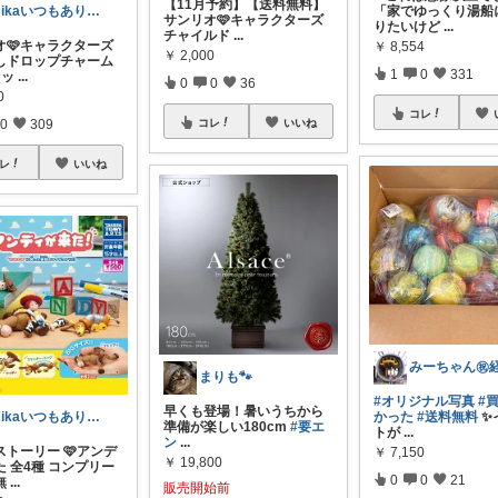
【11月予約】【送料無料】
「家でゆっくり湯船
mikaいつもありがとうございます🩷
サンリオ🩷キャラクターズ
りたいけど
...
チャイルド
...
オ🩷キャラクターズ
￥
8,554
￥
2,000
しドロップチャーム
1
0
331
セッ
...
0
0
36
0
コレ
0
309
コレ
いいね
レ
いいね
まりも🐾
#オリジナル写真
#
早くも登場！暑いうちから
かった
#送料無料
✨
mikaいつもありがとうございます🩷
準備が楽しい180cm
#要エ
トが
...
ン
...
ストーリー 🩷アンデ
￥
7,150
￥
19,800
 全4種 コンプリー
0
0
21
無
...
販売開始前