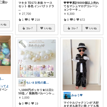
に浸か
マキタ TD173 本体 ケース
💖💖💖累計8000個以上売れ
セット 各色 インパクトドラ
てるマシュマロデコレーシ
...
ョンケーキ
...
￥
27,700
￥
6,300
1
0
218
0
0
672
いいね
コレ
いいね
コレ
いいね
みーちゃん㊗️経由感謝です😊
ちい🌷女性の暮らしを素敵に🪴
買ってよ
イベン
＼1000円ポッキリ★11日1:
59迄 ／ 装飾用バルーン✨
...
みゅう💙
￥
1,000
マイケルジャクソンが 大好
0
0
19
きすぎる息子に😎 とても気