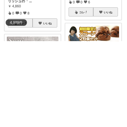
リッシュの「
...
0
0
6
￥
4,860
コレ
いいね
0
0
8
4,989
件
コレ
いいね
無限亭
#さくふわスコーン福袋
13種の
jun.jun.jun.
味がどっさ
...
￥
3,980
✨おうちで焼きたてパンを楽し
みたい人に🍞ス
...
1
0
21
￥
13,200
コレ
いいね
0
6
62