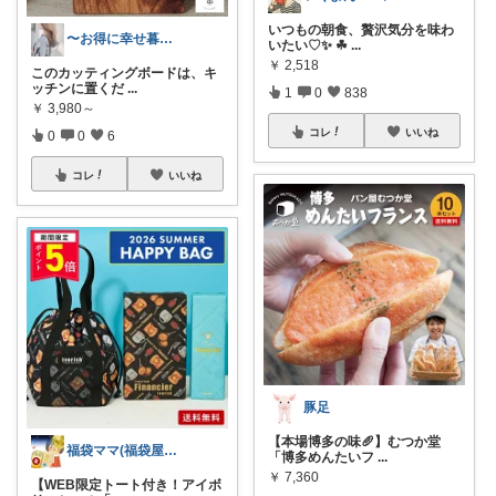
いつもの朝食、贅沢気分を味わ
〜お得に幸せ暮らし〜
いたい♡✨ ☘
...
￥
2,518
このカッティングボードは、キ
ッチンに置くだ
...
1
0
838
￥
3,980～
コレ
いいね
0
0
6
コレ
いいね
豚足
【本場博多の味🥖】むつか堂
福袋ママ(福袋屋)フォローワー様より購入
「博多めんたいフ
...
￥
7,360
【WEB限定トート付き！アイボ