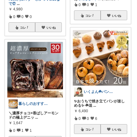
で⏰
...
0
0
1
￥
4,980
コレ
いいね
0
0
0
コレ
いいね
いくよん☘️パンのある暮らし✨
✨おうちで焼き立てパンが楽し
暮らしのおすすめROOM
める✨ ☘️送
...
￥
6,490
＼濃厚チョコ×香ばしアーモン
ドの極上デニッ
...
0
0
6
￥
1,647
コレ
いいね
0
1
1