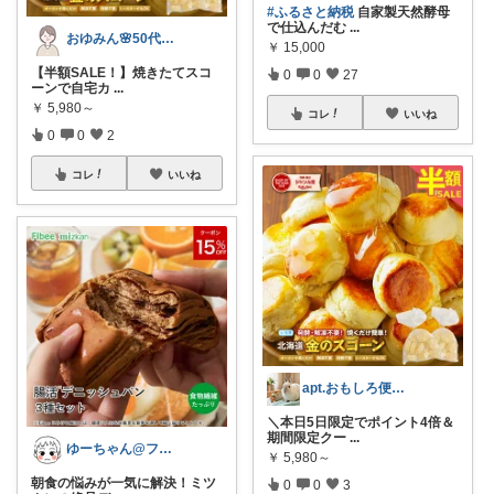
#ふるさと納税
自家製天然酵母
で仕込んだむ
...
おゆみん🌸50代からの快適暮らし
￥
15,000
【半額SALE！】焼きたてスコ
0
0
27
ーンで自宅カ
...
￥
5,980～
コレ
いいね
0
0
2
コレ
いいね
apt.おもしろ便利グッズ推し主婦
＼本日5日限定でポイント4倍＆
期間限定クー
...
ゆーちゃん@フォロワーさまから購入💕
￥
5,980～
朝食の悩みが一気に解決！ミツ
0
0
3