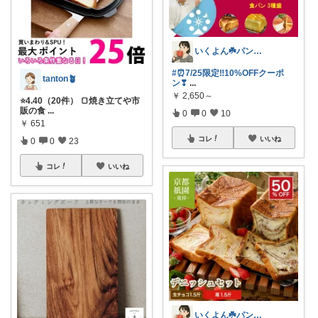
いくよん☘️パンのある暮らし✨
#⏰7/25限定‼️10%OFFクーポ
tanton🪴
ン❣
...
￥
2,650～
⭐4.40（20件） 🍞焼き立てや市
販の食
...
0
0
10
￥
651
コレ
いいね
0
0
23
コレ
いいね
いくよん☘️パンのある暮らし✨