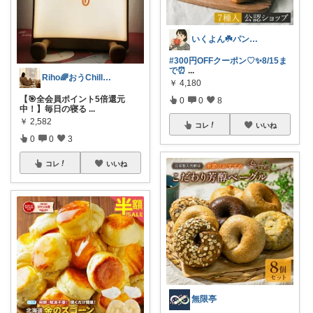
いくよん☘️パンのある暮らし✨
#300円OFFクーポン♡✨8/15ま
で⏰
...
Riho🌈おうChill★グッズ
￥
4,180
【🎯全会員ポイント5倍還元
0
0
8
中！】毎日の寝る
...
￥
2,582
コレ
いいね
0
0
3
コレ
いいね
無限亭