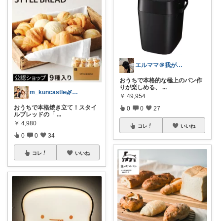
エルママ＠我が家の必需品ご紹介
おうちで本格的な極上のパン作
りが楽しめる、
...
m_kuncastle🌿のお部屋
￥
49,954
おうちで本格焼き立て！スタイ
0
0
27
ルブレッドの「
...
￥
4,980
コレ
いいね
0
0
34
コレ
いいね