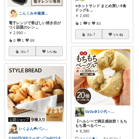
⭐ホットサンド まとめ買い 6食
ドッグ&
...
こんくみ＠健康と美/もう一度恋しよう
￥
2,480
電子レンジで香ばしい焼き目が
1
8
83
つく話題のレン
...
￥
2,990～
コレ
いいね
0
1
69
コレ
いいね
VaVa＠3０代～初めての都内暮らし
【ヘルシーで満足感抜群！もち
もち選べるベー
...
いくよん☘️パンのある暮らし✨
￥
8,380
#300円OFFクーポン♡✨8/15ま
さんなな🍁｜
...
さんのコレ！