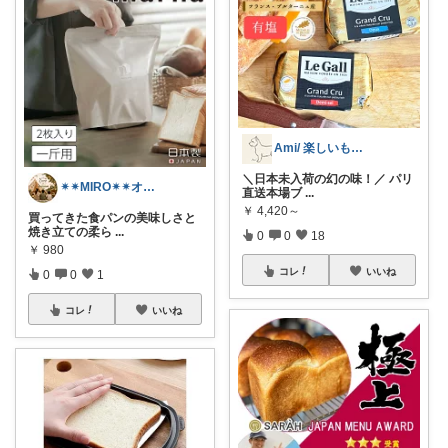
Ami/ 楽しいもの美味しいもの
＼日本未入荷の幻の味！／ パリ
✴︎✴︎MIRO✴︎✴︎オススメroom
直送本場ブ
...
￥
4,420～
買ってきた食パンの美味しさと
焼き立ての柔ら
...
0
0
18
￥
980
コレ
いいね
0
0
1
コレ
いいね