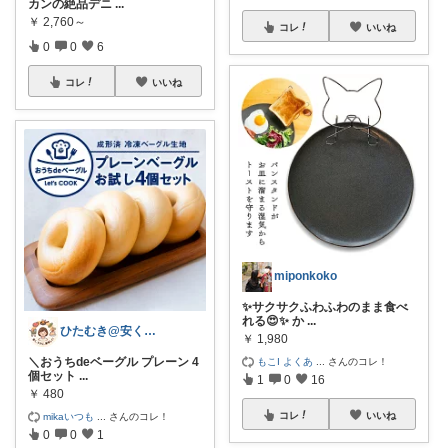
カンの絶品デニ
...
￥
2,760～
コレ
いいね
0
0
6
コレ
いいね
miponkoko
✨サクサクふわふわのまま食べ
れる😍✨ か
...
ひたむき@安くラクする限界ごはん
￥
1,980
＼おうちdeベーグル プレーン 4
もこI よくあ
...
さんのコレ！
個セット
...
1
0
16
￥
480
コレ
いいね
mikaいつも
...
さんのコレ！
0
0
1