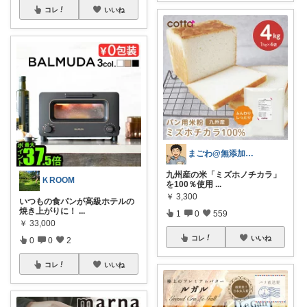
コレ
いいね
まごわ@無添加、オーガニック食品
九州産の米「ミズホノチカラ」
ＫROOM
を100％使用
...
￥
3,300
いつもの食パンが高級ホテルの
焼き上がりに！
...
1
0
559
￥
33,000
コレ
いいね
0
0
2
コレ
いいね