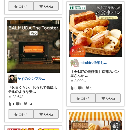
コレ
いいね
miruhiro🌼楽しく暮らそう
​【★4.87の高評価】京都のパン
屋さんか
...
かずのシンプル生活｜一生モノに出会う場所
￥
8,000～
「休日くらい、おうちで高級ホ
0
0
5
テルのような美
...
￥
28,648
コレ
いいね
1
0
14
コレ
いいね