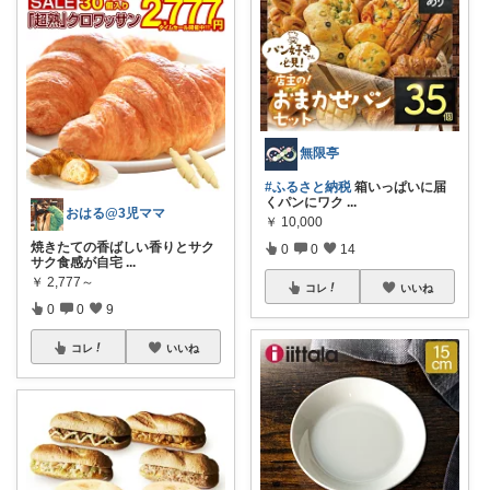
無限亭
#ふるさと納税
箱いっぱいに届
くパンにワク
...
おはる@3児ママ
￥
10,000
焼きたての香ばしい香りとサク
0
0
14
サク食感が自宅
...
￥
2,777～
コレ
いいね
0
0
9
コレ
いいね