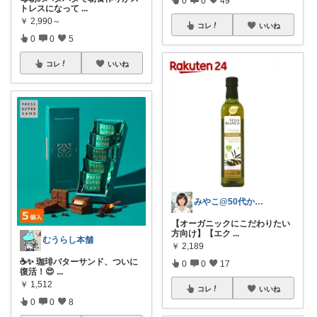
トレスになって
...
￥
2,990～
コレ
いいね
0
0
5
コレ
いいね
みやこ@50代からの肌悩み解決
【オーガニックにこだわりたい
方向け】【エク
...
むうらし本舗
￥
2,189
☕️✨ 珈琲バターサンド、ついに
0
0
17
復活！😍
...
￥
1,512
コレ
いいね
0
0
8