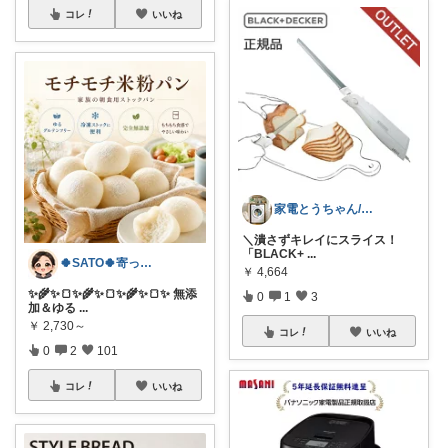
コレ
いいね
家電とうちゃん/2児のパパ✨️購入感謝！
​＼潰さずキレイにスライス！
「BLACK+
...
🍀SATO🍀寄って、見てらっしゃい！
￥
4,664
​✨🌾✨🍞✨🌾✨🍞✨🌾✨🍞✨ 無添
0
1
3
加＆ゆる
...
￥
2,730～
コレ
いいね
0
2
101
コレ
いいね