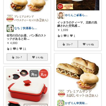
ゆりんご🍎暮らしにまつわるおすすめ品
イッタラのティーマ、北欧の洗
練された空気感
...
なち｜快適暮らし＆アンチエイジング✨
￥
1,699
在宅の日のお昼、パン系のスト
0
0
1
ックがあると助
...
￥
4,880
コレ
いいね
0
0
11
コレ
いいね
かずりん🌸美味しいとお洒落と可愛い