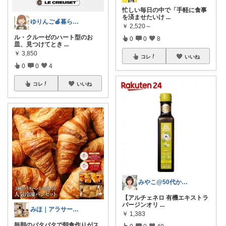
忙しい毎日の中で「手軽に食事
を済ませたいけ
...
ゆりんご🍎暮らしにまつわるおすすめ品
￥
2,520～
ル・クルーゼのハート型のお
0
0
8
皿、見つけてとき
...
￥
3,850
コレ
いいね
0
0
4
コレ
いいね
みやこ@50代からの肌悩み解決
【アルチェネロ 有機エキストラ
バージンオリ
...
みほ｜アラサー主婦｜共働き｜2児育児中
￥
1,383
毎朝のバタバタで朝食作りがス
0
0
49